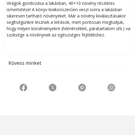
Virágok gondozása a lakásban, 40+10 növény részletes
ismertetése! A könyv lexikonszerűen veszi sorra a lakásban
s
sikeresen tart­ha­tó növényeket. Már a növény kiválasztásakor
h
segítségünkre lesznek a leírások, mert pontosan megtudjuk,
k
hogy milyen körülményekre (hőmérséklet, páratartalom stb.) van
szüksége a növénynek az egészséges fejlődéshez.
t
Kövess minket