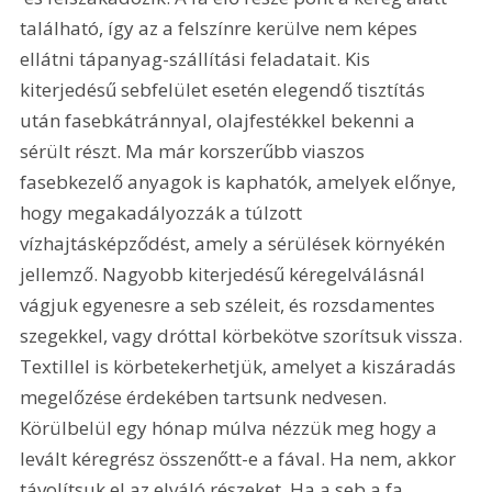
található, így az a felszínre kerülve nem képes 
ellátni tápanyag-szállítási feladatait. Kis 
kiterjedésű sebfelület esetén elegendő tisztítás 
után fasebkátránnyal, olajfestékkel bekenni a 
sérült részt. Ma már korszerűbb viaszos 
fasebkezelő anyagok is kaphatók, amelyek előnye, 
hogy megakadályozzák a túlzott 
vízhajtásképződést, amely a sérülések környékén 
jellemző. Nagyobb kiterjedésű kéregelválásnál 
vágjuk egyenesre a seb széleit, és rozsdamentes 
szegekkel, vagy dróttal körbekötve szorítsuk vissza. 
Textillel is körbetekerhetjük, amelyet a kiszáradás 
megelőzése érdekében tartsunk nedvesen. 
Körülbelül egy hónap múlva nézzük meg hogy a 
levált kéregrész összenőtt-e a fával. Ha nem, akkor 
távolítsuk el az elváló részeket. Ha a seb a fa 