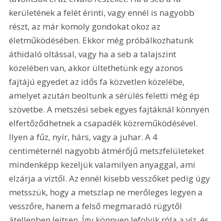
kerületének a felét érinti, vagy ennél is nagyobb 
részt, az már komoly gondokat okoz az 
életműködésében. Ekkor még próbálkozhatunk 
áthidaló oltással, vagy ha a seb a talajszint 
közelében van, akkor ültethetünk egy azonos 
fajtájú egyedet az idős fa közvetlen közelébe, 
amelyet azután beoltunk a sérülés feletti még ép 
szövetbe. A metszési sebek egyes fajtáknál könnyen 
elfertőződhetnek a csapadék közreműködésével. 
Ilyen a fűz, nyír, hárs, vagy a juhar. A 4 
centiméternél nagyobb átmérőjű metszfelületeket 
mindenképp kezeljük valamilyen anyaggal, ami 
elzárja a víztől. Az ennél kisebb vesszőket pedig úgy 
metsszük, hogy a metszlap ne merőleges legyen a 
vesszőre, hanem a felső megmaradó rügytől 
átellenben lejtsen. Így könnyen lefolyik róla a víz, és 