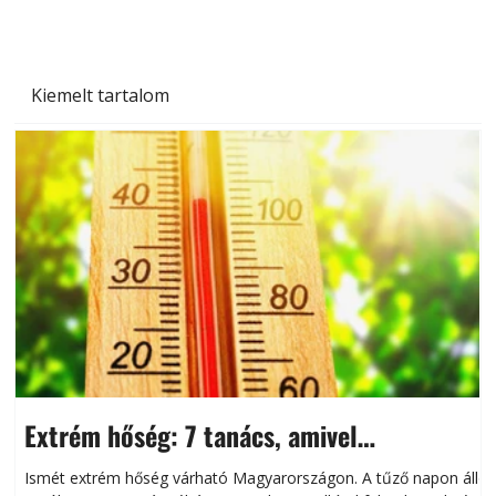
Kiemelt tartalom
Extrém hőség: 7 tanács, amivel
megóvhatjuk autónkat a nyári károktól
Ismét extrém hőség várható Magyarországon. A tűző napon álló