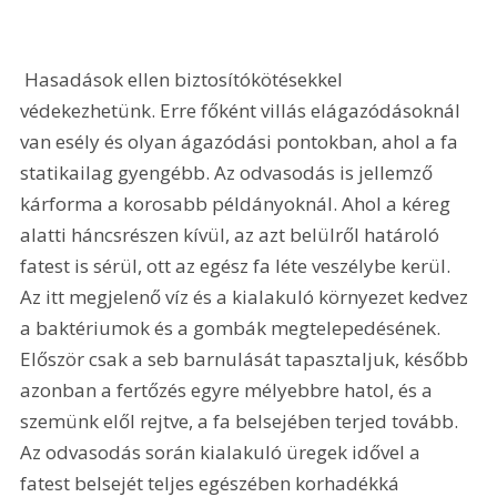
 Hasadások ellen biztosítókötésekkel 
védekezhetünk. Erre főként villás elágazódásoknál 
van esély és olyan ágazódási pontokban, ahol a fa 
statikailag gyengébb. Az odvasodás is jellemző 
kárforma a korosabb példányoknál. Ahol a kéreg 
alatti háncsrészen kívül, az azt belülről határoló 
fatest is sérül, ott az egész fa léte veszélybe kerül. 
Az itt megjelenő víz és a kialakuló környezet kedvez 
a baktériumok és a gombák megtelepedésének. 
Először csak a seb barnulását tapasztaljuk, később 
azonban a fertőzés egyre mélyebbre hatol, és a 
szemünk elől rejtve, a fa belsejében terjed tovább. 
Az odvasodás során kialakuló üregek idővel a 
fatest belsejét teljes egészében korhadékká 