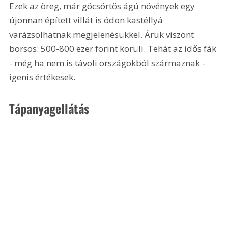
Ezek az öreg, már göcsörtös ágú növények egy 
újonnan épített villát is ódon kastéllyá 
varázsolhatnak megjelenésükkel. Áruk viszont 
borsos: 500-800 ezer forint körüli. Tehát az idős fák 
- még ha nem is távoli országokból származnak - 
igenis értékesek.
Tápanyagellátás