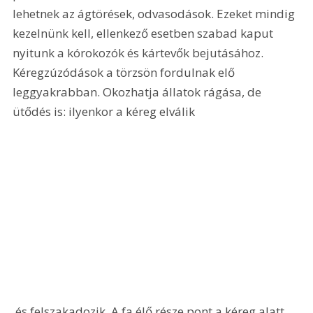
lehetnek az ágtörések, odvasodások. Ezeket mindig 
kezelnünk kell, ellenkező esetben szabad kaput 
nyitunk a kórokozók és kártevők bejutásához. 
Kéregzúzódások a törzsön fordulnak elő 
leggyakrabban. Okozhatja állatok rágása, de 
ütődés is: ilyenkor a kéreg elválik
 és felszakadozik. A fa élő része pont a kéreg alatt 