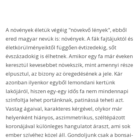
A növények életük végéig "növekvő lények", ebből 
ered magyar nevük is: növények. A fák fajtájuktól és 
életkörülményeiktől függően évtizedekig, sőt 
évszázadokig is élhetnek. Amikor egy fa már éveken 
keresztül kevesebbet növekszik, mint amennyi része 
elpusztul, az bizony az öregedésének a jele. Kár 
azonban ilyenkor egyből lemondani kertünk 
lakójáról, hiszen egy-egy idős fa nem mindennapi 
színfoltja lehet portánknak, patinássá teheti azt. 
Vastag ágaival, karakteres kérgével, olykor már 
helyenként hiányos, aszimmetrikus, széltépázott 
koronájával különleges hangulatot áraszt, ami sok 
ember szívéhez közel áll. Gondoljunk csak a bonsai-