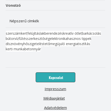
Vonalzó
Népszerű címkék
szerszám
kert
felújítás
lakberendezés
kreatív ötlet
barkácsolás
bútor
víz
fűtés
szerkesztőség
elektronika
hasznos tippek
dísznövény
hőszigetelés
tető
megújuló energia
tisztítás
kerti munka
beton
nyár
Kapcsolat
Impresszum
Médiaajánlat
Adatvédelem