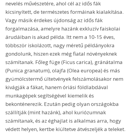
nevelés művészetére, ahol cél az idős fák 
kicsinyített, de természetes formáinak kialakítása. 
Vagy másik érdekes újdonság az idős fák 
forgalmazása, amelyre hazánk exkluzív faiskolai 
árudáiban is akad példa. Itt nem a 10-15 éves, 
többször iskolázott, nagy méretű példányokra 
gondolunk, hiszen ezek még fiatal növényeknek 
számítanak. Főleg füge (Ficus carica), gránátalma 
(Punica granatum), olajfa (Olea europea) és más 
gyümölcstermő ültetvények felszámolásakor nem 
kivágják a fákat, hanem óriási földlabdával 
munkagépek segítségével kiemelik és 
bekonténerezik. Ezután pedig olyan országokba 
szállítják (mint hazánk), ahol kuriózumnak 
számítanak, és az éghajlat is alkalmas arra, hogy 
védett helyen, kertbe kiültetve átvészeljék a teleket. 