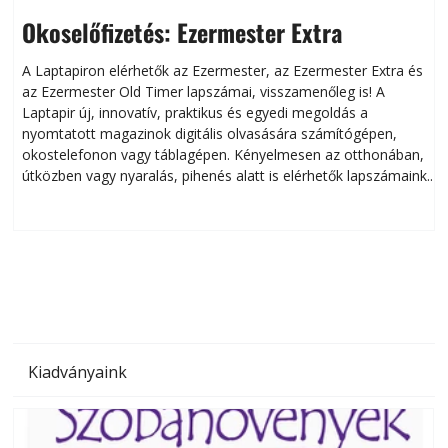
Okoselőfizetés: Ezermester Extra
A Laptapiron elérhetők az Ezermester, az Ezermester Extra és
az Ezermester Old Timer lapszámai, visszamenőleg is! A
Laptapir új, innovatív, praktikus és egyedi megoldás a
L
nyomtatott magazinok digitális olvasására számítógépen,
okostelefonon vagy táblagépen. Kényelmesen az otthonában,
útközben vagy nyaralás, pihenés alatt is elérhetők lapszámaink.
ú
Bárhol, bármikor, akár külföldön élve vagy dolgozva is
B
olvashatók az Ezermester lapszámai. A Laptapir kényelmes
megoldás, mert: – t
Kiadványaink