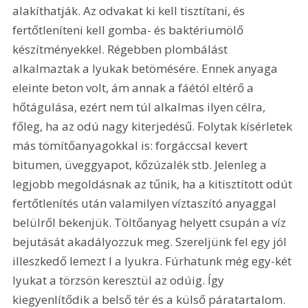
alakíthatják. Az odvakat ki kell tisztítani, és 
fertőtleníteni kell gomba- és baktériumölő 
készítményekkel. Régebben plombálást 
alkalmaztak a lyukak betömésére. Ennek anyaga 
eleinte beton volt, ám annak a fáétól eltérő a 
hőtágulása, ezért nem túl alkalmas ilyen célra, 
főleg, ha az odú nagy kiterjedésű. Folytak kísérletek 
más tömítőanyagokkal is: forgáccsal kevert 
bitumen, üveggyapot, kőzúzalék stb. Jelenleg a 
legjobb megoldásnak az tűnik, ha a kitisztított odút 
fertőtlenítés után valamilyen víztaszító anyaggal 
belülről bekenjük. Töltőanyag helyett csupán a víz 
bejutását akadályozzuk meg. Szereljünk fel egy jól 
illeszkedő lemezt l a lyukra. Fúrhatunk még egy-két 
lyukat a törzsön keresztül az odúig. Így 
kiegyenlítődik a belső tér és a külső páratartalom. 