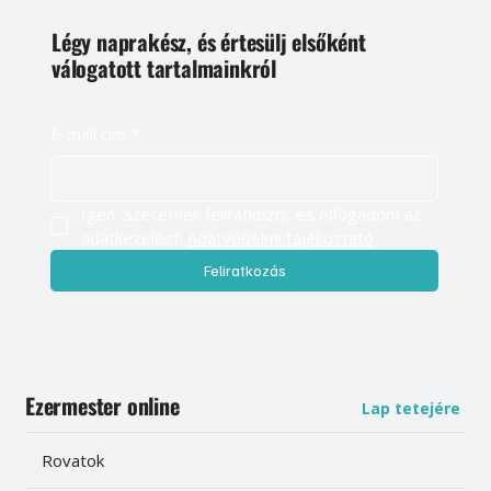
Légy naprakész, és értesülj elsőként
válogatott tartalmainkról
E-mail cím
*
Igen, szeretnék feliratkozni, és elfogadom az 
adatkezelést. 
Adatvédelmi tájékoztató
Feliratkozás
Ezermester online
Lap tetejére
Rovatok