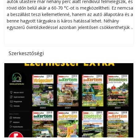
autók utastere már néhány perc alatt rendkívül felmelegszik, és
rövid időn belül akár a 60-70 °C-ot is megközelítheti. Ez nemcsak
n
a beszállást teszi kellemetlenné, hanem az autó állapotára és a
benne hagyott tárgyakra is káros hatással lehet. Néhány
egyszerű óvintézkedéssel azonban jelentősen csökkenthetjük a
hőség káros hatásait.
l
Szerkesztőségi