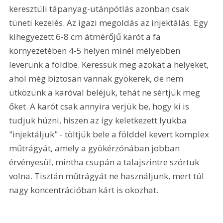
keresztüli tápanyag-utánpótlás azonban csak 
tüneti kezelés. Az igazi megoldás az injektálás. Egy 
kihegyezett 6-8 cm átmérőjű karót a fa 
környezetében 4-5 helyen minél mélyebben 
leverünk a földbe. Keressük meg azokat a helyeket, 
ahol még biztosan vannak gyökerek, de nem 
ütközünk a karóval beléjük, tehát ne sértjük meg 
őket. A karót csak annyira verjük be, hogy ki is 
tudjuk húzni, hiszen az így keletkezett lyukba 
"injektáljuk" - töltjük bele a földdel kevert komplex 
műtrágyát, amely a gyökérzónában jobban 
érvényesül, mintha csupán a talajszintre szórtuk 
volna. Tisztán műtrágyát ne használjunk, mert túl 
nagy koncentrációban kárt is okozhat.