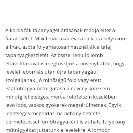
A koros fák tápanyagellátásának módja eltér a 
fiatalokétól. Mivel már akár évtizedek óta helyükön 
állnak, azóta folyamatosan használják a talaj 
tápanyagkészletét. Az ősszel lehulló lomb 
eltávolításával is megfosztjuk a növényt attól, hogy 
levelei lebomlás után újra tápanyagául 
szolgáljanak. Jó minőségű föld vagy érett 
istállótrágya beforgatása a növény köré sem 
mindig lehetséges, mert a földfelszín közelében 
levő idős, vaskos gyökerek megsérülhetnek. Egyik 
lehetséges megoldás, ha néhány hetente 
permetezéssel lombtrágyaként is adható folyékony 
műtrágyákat juttatunk a levelekre. A lombon 