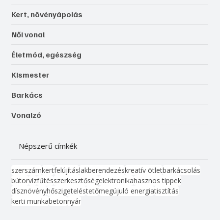
Kert, növényápolás
Női vonal
Életmód, egészség
Kismester
Barkács
Vonalzó
Népszerű címkék
szerszám
kert
felújítás
lakberendezés
kreatív ötlet
barkácsolás
bútor
víz
fűtés
szerkesztőség
elektronika
hasznos tippek
dísznövény
hőszigetelés
tető
megújuló energia
tisztítás
kerti munka
beton
nyár