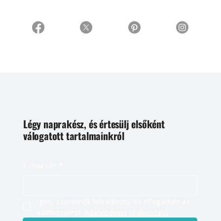
Légy naprakész, és értesülj elsőként
válogatott tartalmainkról
E-mail cím
*
Igen, szeretnék feliratkozni, és elfogadom az 
adatkezelést. 
Adatvédelmi tájékoztató