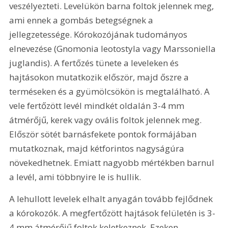
veszélyezteti. Levelükön barna foltok jelennek meg, 
ami ennek a gombás betegségnek a 
jellegzetessége. Kórokozójának tudományos 
elnevezése (Gnomonia leotostyla vagy Marssoniella 
juglandis). A fertőzés tünete a leveleken és 
hajtásokon mutatkozik először, majd őszre a 
terméseken és a gyümölcsökön is megtalálható. A 
vele fertőzött levél mindkét oldalán 3-4 mm 
átmérőjű, kerek vagy ovális foltok jelennek meg. 
Először sötét barnásfekete pontok formájában 
mutatkoznak, majd kétforintos nagyságúra 
növekedhetnek. Emiatt nagyobb mértékben barnul 
a levél, ami többnyire le is hullik.
A lehullott levelek elhalt anyagán tovább fejlődnek 
a kórokozók. A megfertőzött hajtások felületén is 3-
4 mm átmérőjű foltok keletkeznek. Ezeken 