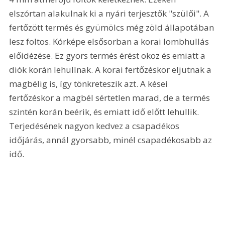
elszórtan alakulnak ki a nyári terjesztők "szülői". A 
fertőzött termés és gyümölcs még zöld állapotában 
lesz foltos. Kórképe elsősorban a korai lombhullás 
előidézése. Ez gyors termés érést okoz és emiatt a 
diók korán lehullnak. A korai fertőzéskor eljutnak a 
magbélig is, így tönkreteszik azt. A kései 
fertőzéskor a magbél sértetlen marad, de a termés 
szintén korán beérik, és emiatt idő előtt lehullik. 
Terjedésének nagyon kedvez a csapadékos 
időjárás, annál gyorsabb, minél csapadékosabb az 
idő. 