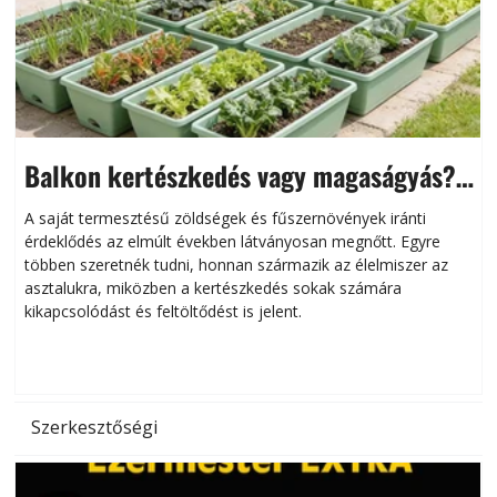
Balkon kertészkedés vagy magaságyás?
Helytakarékos kertészkedés
A saját termesztésű zöldségek és fűszernövények iránti
érdeklődés az elmúlt években látványosan megnőtt. Egyre
többen szeretnék tudni, honnan származik az élelmiszer az
l
asztalukra, miközben a kertészkedés sokak számára
kikapcsolódást és feltöltődést is jelent.
é
d
Szerkesztőségi