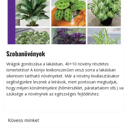
Szobanövények
Virágok gondozása a lakásban, 40+10 növény részletes
ismertetése! A könyv lexikonszerűen veszi sorra a lakásban
s
sikeresen tart­ha­tó növényeket. Már a növény kiválasztásakor
h
segítségünkre lesznek a leírások, mert pontosan megtudjuk,
k
hogy milyen körülményekre (hőmérséklet, páratartalom stb.) van
szüksége a növénynek az egészséges fejlődéshez.
t
Kövess minket