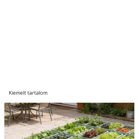
Szárazság a kertben – az aszály hatása a
növényekre és a védekezés lehetőségei
Kiemelt tartalom