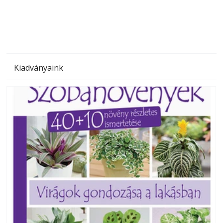
megoldás, mert: – t
Kiadványaink