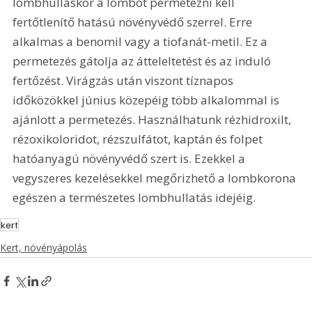
lombhulláskor a lombot permetezni kell 
fertőtlenítő hatású növényvédő szerrel. Erre 
alkalmas a benomil vagy a tiofanát-metil. Ez a 
permetezés gátolja az átteleltetést és az induló 
fertőzést. Virágzás után viszont tíznapos 
időközökkel június közepéig több alkalommal is 
ajánlott a permetezés. Használhatunk rézhidroxilt, 
rézoxikoloridot, rézszulfátot, kaptán és folpet 
hatóanyagú növényvédő szert is. Ezekkel a 
vegyszeres kezelésekkel megőrizhető a lombkorona 
egészen a természetes lombhullatás idejéig.
kert
Kert, növényápolás