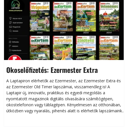
Okoselőfizetés: Ezermester Extra
A Laptapiron elérhetők az Ezermester, az Ezermester Extra és
az Ezermester Old Timer lapszámai, visszamenőleg is! A
Laptapir új, innovatív, praktikus és egyedi megoldás a
L
nyomtatott magazinok digitális olvasására számítógépen,
okostelefonon vagy táblagépen. Kényelmesen az otthonában,
útközben vagy nyaralás, pihenés alatt is elérhetők lapszámaink.
ú
Bárhol, bármikor, akár külföldön élve vagy dolgozva is
B
olvashatók az Ezermester lapszámai. A Laptapir kényelmes