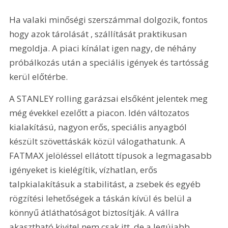
Ha valaki minőségi szerszámmal dolgozik, fontos 
hogy azok tárolását , szállítását praktikusan 
megoldja. A piaci kínálat igen nagy, de néhány 
próbálkozás után a speciális igények és tartósság 
kerül előtérbe.
A STANLEY rolling garázsai elsőként jelentek meg 
még évekkel ezelőtt a piacon. Idén változatos 
kialakítású, nagyon erős, speciális anyagból 
készült szövettáskák közül válogathatunk. A 
FATMAX jelöléssel ellátott típusok a legmagasabb 
igényeket is kielégítik, vízhatlan, erős 
talpkialakításuk a stabilitást, a zsebek és egyéb 
rögzítési lehetőségek a táskán kívül és belül a 
könnyű átláthatóságot biztosítják. A vállra 
akasztható kivitel nem csak itt, de a legújabb 