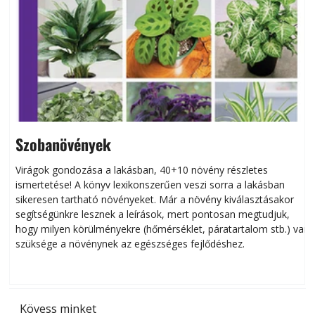
Szobanövények
Virágok gondozása a lakásban, 40+10 növény részletes
ismertetése! A könyv lexikonszerűen veszi sorra a lakásban
s
sikeresen tart­ha­tó növényeket. Már a növény kiválasztásakor
h
segítségünkre lesznek a leírások, mert pontosan megtudjuk,
k
hogy milyen körülményekre (hőmérséklet, páratartalom stb.) van
szüksége a növénynek az egészséges fejlődéshez.
t
Kövess minket