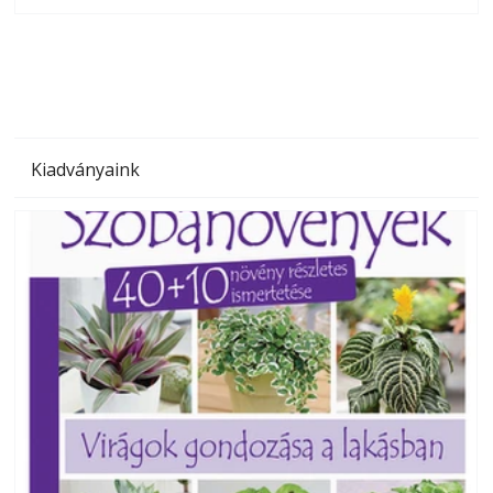
olvashatók az Ezermester lapszámai. A Laptapir kényelmes
megoldás, mert: – t
Kiadványaink