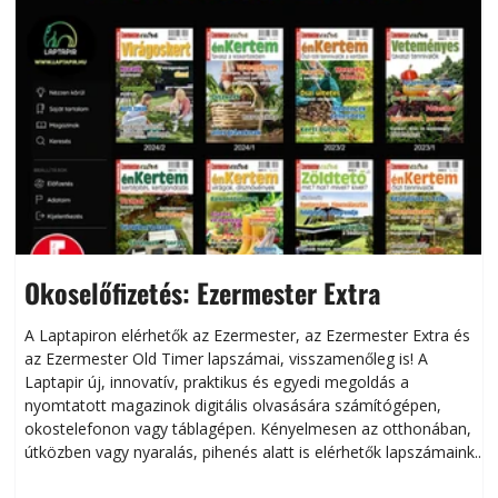
Okoselőfizetés: Ezermester Extra
A Laptapiron elérhetők az Ezermester, az Ezermester Extra és
az Ezermester Old Timer lapszámai, visszamenőleg is! A
Laptapir új, innovatív, praktikus és egyedi megoldás a
L
nyomtatott magazinok digitális olvasására számítógépen,
okostelefonon vagy táblagépen. Kényelmesen az otthonában,
útközben vagy nyaralás, pihenés alatt is elérhetők lapszámaink.
ú
Bárhol, bármikor, akár külföldön élve vagy dolgozva is
B