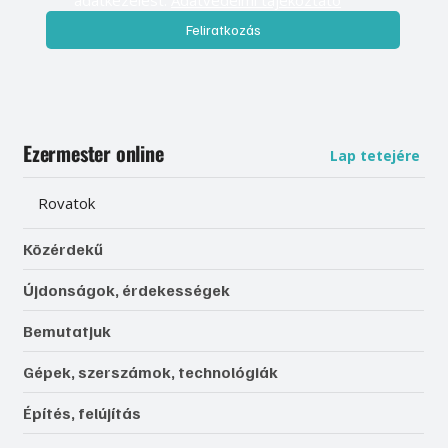
adatkezelést. 
Adatvédelmi tájékoztató
Feliratkozás
Ezermester online
Lap tetejére
Rovatok
Közérdekű
Újdonságok, érdekességek
Bemutatjuk
Gépek, szerszámok, technológiák
Építés, felújítás