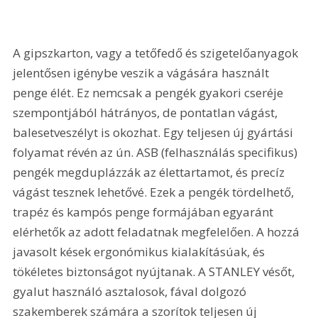
A gipszkarton, vagy a tetőfedő és szigetelőanyagok 
jelentősen igénybe veszik a vágására használt 
penge élét. Ez nemcsak a pengék gyakori cseréje 
szempontjából hátrányos, de pontatlan vágást, 
balesetveszélyt is okozhat. Egy teljesen új gyártási 
folyamat révén az ún. ASB (felhasználás specifikus) 
pengék megduplázzák az élettartamot, és precíz 
vágást tesznek lehetővé. Ezek a pengék tördelhető, 
trapéz és kampós penge formájában egyaránt 
elérhetők az adott feladatnak megfelelően. A hozzá 
javasolt kések ergonómikus kialakításúak, és 
tökéletes biztonságot nyújtanak. A STANLEY vésőt, 
gyalut használó asztalosok, fával dolgozó 
szakemberek számára a szorítok teljesen új 