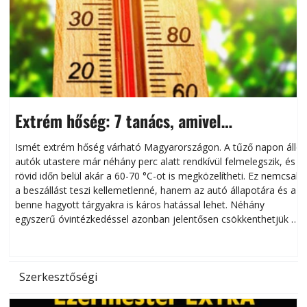
Extrém hőség: 7 tanács, amivel
megóvhatjuk autónkat a nyári károktól
Ismét extrém hőség várható Magyarországon. A tűző napon álló
autók utastere már néhány perc alatt rendkívül felmelegszik, és
rövid időn belül akár a 60-70 °C-ot is megközelítheti. Ez nemcsak
n
a beszállást teszi kellemetlenné, hanem az autó állapotára és a
benne hagyott tárgyakra is káros hatással lehet. Néhány
egyszerű óvintézkedéssel azonban jelentősen csökkenthetjük a
hőség káros hatásait.
l
Szerkesztőségi