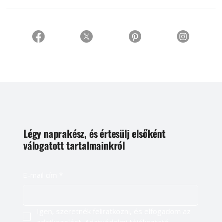
Légy naprakész, és értesülj elsőként
válogatott tartalmainkról
E-mail cím
*
Igen, szeretnék feliratkozni, és elfogadom az 