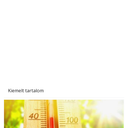
A varrógép és a varrás
Kiemelt tartalom