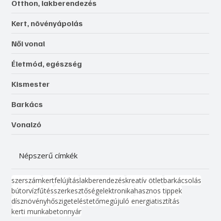
Otthon, lakberendezés
Kert, növényápolás
Női vonal
Életmód, egészség
Kismester
Barkács
Vonalzó
Népszerű címkék
szerszám
kert
felújítás
lakberendezés
kreatív ötlet
barkácsolás
bútor
víz
fűtés
szerkesztőség
elektronika
hasznos tippek
dísznövény
hőszigetelés
tető
megújuló energia
tisztítás
kerti munka
beton
nyár