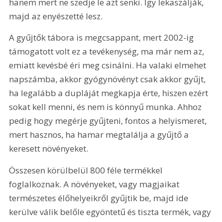
hanem mert ne szedje le azt senki. Így lekaszálják, 
majd az enyészetté lesz.
A gyűjtők tábora is megcsappant, mert 2002-ig 
támogatott volt ez a tevékenység, ma már nem az, 
emiatt kevésbé éri meg csinálni. Ha valaki elmehet 
napszámba, akkor gyógynövényt csak akkor gyűjt, 
ha legalább a dupláját megkapja érte, hiszen ezért 
sokat kell menni, és nem is könnyű munka. Ahhoz 
pedig hogy megérje gyűjteni, fontos a helyismeret, 
mert hasznos, ha hamar megtalálja a gyűjtő a 
keresett növényeket. 
Összesen körülbelül 800 féle termékkel 
foglalkoznak. A növényeket, vagy magjaikat 
természetes élőhelyeikről gyűjtik be, majd ide 
kerülve válik belőle egyöntetű és tiszta termék, vagy 