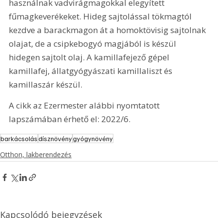
használnak vadvirágmagokkal elegyített 
fűmagkeverékeket. Hideg sajtolással tökmagtól 
kezdve a barackmagon át a homoktövisig sajtolnak 
olajat, de a csipkebogyó magjából is készül 
hidegen sajtolt olaj. A kamillafejező gépel 
kamillafej, állatgyógyászati kamillaliszt és 
kamillaszár készül.
A cikk az Ezermester alábbi nyomtatott 
lapszámában érhető el: 2022/6.
barkácsolás
dísznövény
gyógynövény
Otthon, lakberendezés
Kapcsolódó bejegyzések