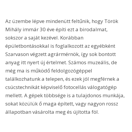
Az üzembe lépve mindenütt feltűnik, hogy Török 
Mihály immár 30 éve építi ezt a birodalmat, 
sokszor a saját kezével. Korábban 
épületbontásokkal is foglalkozott az egyébként 
Szarvason végzett agrármérnök, így sok bontott 
anyag itt nyert új értelmet. Számos muzeális, de 
még ma is működő feldolgozógéppel 
találkozhatunk a telepen, és ezek jól megférnek a 
csúcstechnikát képviselő fotocellás válogatógép 
mellett. A gépek többsége is a tulajdonos munkája, 
sokat közülük ő maga épített, vagy nagyon rossz 
állapotban vásárolta meg és újította föl.