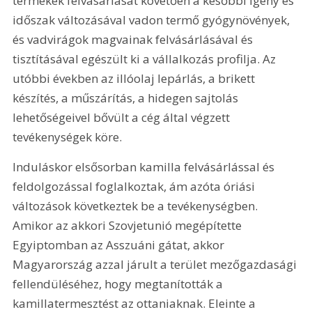
termékek felvásárlását követően a későbbi igény és 
időszak változásával vadon termő gyógynövények, 
és vadvirágok magvainak felvásárlásával és 
tisztításával egészült ki a vállalkozás profilja. Az 
utóbbi években az illóolaj lepárlás, a brikett 
készítés, a műszárítás, a hidegen sajtolás 
lehetőségeivel bővült a cég által végzett 
tevékenységek köre. 
Induláskor elsősorban kamilla felvásárlással és 
feldolgozással foglalkoztak, ám azóta óriási 
változások következtek be a tevékenységben. 
Amikor az akkori Szovjetunió megépítette 
Egyiptomban az Asszuáni gátat, akkor 
Magyarország azzal járult a terület mezőgazdasági 
fellendüléséhez, hogy megtanították a 
kamillatermesztést az ottaniaknak. Eleinte a 