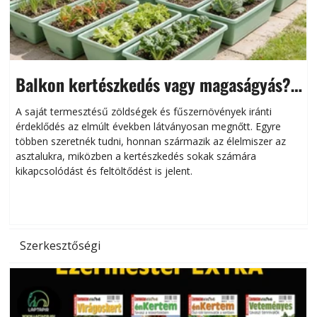
Balkon kertészkedés vagy magaságyás?
Helytakarékos kertészkedés
A saját termesztésű zöldségek és fűszernövények iránti
érdeklődés az elmúlt években látványosan megnőtt. Egyre
többen szeretnék tudni, honnan származik az élelmiszer az
l
asztalukra, miközben a kertészkedés sokak számára
kikapcsolódást és feltöltődést is jelent.
é
d
Szerkesztőségi