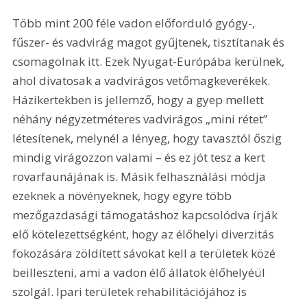
Több mint 200 féle vadon előforduló gyógy-, 
fűszer- és vadvirág magot gyűjtenek, tisztítanak és 
csomagolnak itt. Ezek Nyugat-Európába kerülnek, 
ahol divatosak a vadvirágos vetőmagkeverékek. 
Házikertekben is jellemző, hogy a gyep mellett 
néhány négyzetméteres vadvirágos „mini rétet” 
létesítenek, melynél a lényeg, hogy tavasztól őszig 
mindig virágozzon valami – és ez jót tesz a kert 
rovarfaunájának is. Másik felhasználási módja 
ezeknek a növényeknek, hogy egyre több 
mezőgazdasági támogatáshoz kapcsolódva írják 
elő kötelezettségként, hogy az élőhelyi diverzitás 
fokozására zöldített sávokat kell a területek közé 
beilleszteni, ami a vadon élő állatok élőhelyéül 
szolgál. Ipari területek rehabilitációjához is 