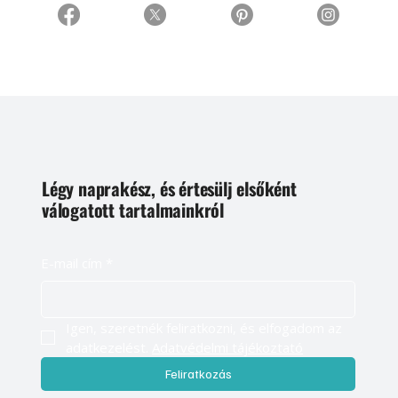
Légy naprakész, és értesülj elsőként
válogatott tartalmainkról
E-mail cím
*
Igen, szeretnék feliratkozni, és elfogadom az 
adatkezelést. 
Adatvédelmi tájékoztató
Feliratkozás