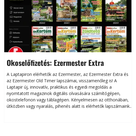
Okoselőfizetés: Ezermester Extra
A Laptapiron elérhetők az Ezermester, az Ezermester Extra és
az Ezermester Old Timer lapszámai, visszamenőleg is! A
Laptapir új, innovatív, praktikus és egyedi megoldás a
L
nyomtatott magazinok digitális olvasására számítógépen,
okostelefonon vagy táblagépen. Kényelmesen az otthonában,
útközben vagy nyaralás, pihenés alatt is elérhetők lapszámaink.
ú
Bárhol, bármikor, akár külföldön élve vagy dolgozva is
B
olvashatók az Ezermester lapszámai. A Laptapir kényelmes
megoldás, mert: – t