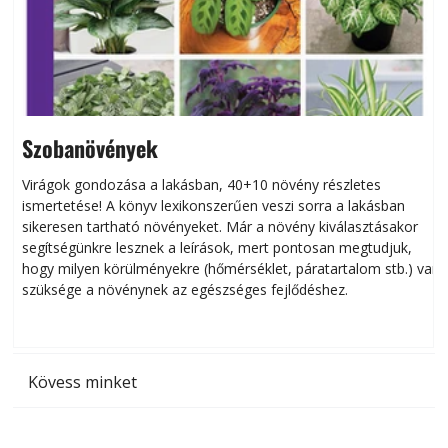
Szobanövények
Virágok gondozása a lakásban, 40+10 növény részletes
ismertetése! A könyv lexikonszerűen veszi sorra a lakásban
s
sikeresen tart­ha­tó növényeket. Már a növény kiválasztásakor
h
segítségünkre lesznek a leírások, mert pontosan megtudjuk,
k
hogy milyen körülményekre (hőmérséklet, páratartalom stb.) van
szüksége a növénynek az egészséges fejlődéshez.
t
Kövess minket