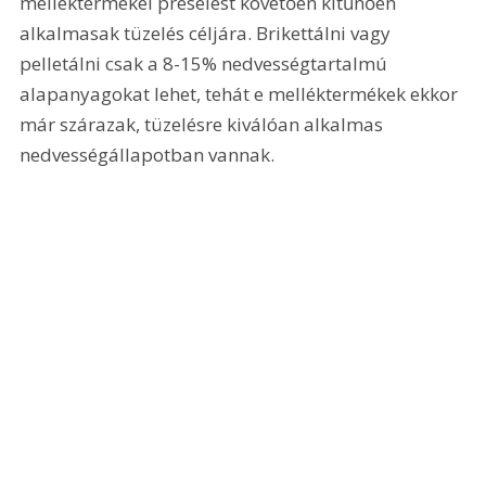
melléktermékei préselést követően kitűnően 
alkalmasak tüzelés céljára. Brikettálni vagy 
pelletálni csak a 8-15% nedvességtartalmú 
alapanyagokat lehet, tehát e melléktermékek ekkor 
már szárazak, tüzelésre kiválóan alkalmas 
nedvességállapotban vannak.