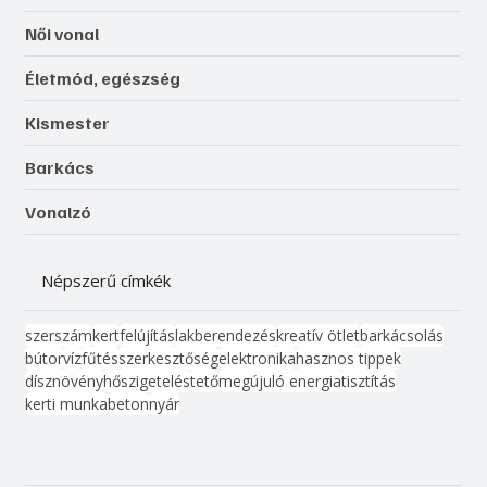
Női vonal
Életmód, egészség
Kismester
Barkács
Vonalzó
Népszerű címkék
szerszám
kert
felújítás
lakberendezés
kreatív ötlet
barkácsolás
bútor
víz
fűtés
szerkesztőség
elektronika
hasznos tippek
dísznövény
hőszigetelés
tető
megújuló energia
tisztítás
kerti munka
beton
nyár