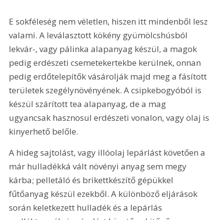
E sokféleség nem véletlen, hiszen itt mindenből lesz 
valami. A leválasztott kökény gyümölcshúsból 
lekvár-, vagy pálinka alapanyag készül, a magok 
pedig erdészeti csemetekertekbe kerülnek, onnan 
pedig erdőtelepítők vásárolják majd meg a fásított 
területek szegélynövényének. A csipkebogyóból is 
készül szárított tea alapanyag, de a mag 
ugyancsak hasznosul erdészeti vonalon, vagy olaj is 
kinyerhető belőle.
A hideg sajtolást, vagy illóolaj lepárlást követően a 
már hulladékká vált növényi anyag sem megy 
kárba; pelletáló és brikettkészítő gépükkel 
fűtőanyag készül ezekből. A különböző eljárások 
során keletkezett hulladék és a lepárlás 