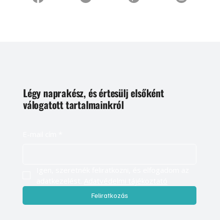
Légy naprakész, és értesülj elsőként
válogatott tartalmainkról
E-mail cím
*
Igen, szeretnék feliratkozni, és elfogadom az 
adatkezelést. 
Adatvédelmi tájékoztató
Feliratkozás