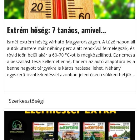
Extrém hőség: 7 tanács, amivel
megóvhatjuk autónkat a nyári károktól
Ismét extrém hőség várható Magyarországon. A tűző napon álló
autók utastere már néhány perc alatt rendkívül felmelegszik, és
rövid időn belül akár a 60-70 °C-ot is megközelítheti. Ez nemcsak
n
a beszállást teszi kellemetlenné, hanem az autó állapotára és a
benne hagyott tárgyakra is káros hatással lehet. Néhány
egyszerű óvintézkedéssel azonban jelentősen csökkenthetjük a
hőség káros hatásait.
l
Szerkesztőségi