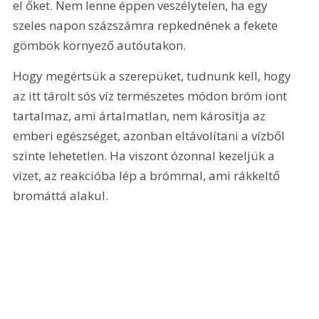
el őket. Nem lenne éppen veszélytelen, ha egy 
szeles napon százszámra repkednének a fekete 
gömbök környező autóutakon.
Hogy megértsük a szerepüket, tudnunk kell, hogy 
az itt tárolt sós víz természetes módon bróm iont 
tartalmaz, ami ártalmatlan, nem károsítja az 
emberi egészséget, azonban eltávolítani a vízből 
szinte lehetetlen. Ha viszont ózonnal kezeljük a 
vizet, az reakcióba lép a brómmal, ami rákkeltő 
bromáttá alakul.