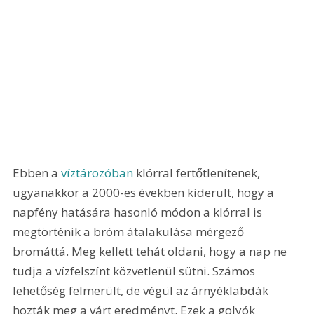
Ebben a 
víztározóban
 klórral fertőtlenítenek, 
ugyanakkor a 2000-es években kiderült, hogy a 
napfény hatására hasonló módon a klórral is 
megtörténik a bróm átalakulása mérgező 
bromáttá. Meg kellett tehát oldani, hogy a nap ne 
tudja a vízfelszínt közvetlenül sütni. Számos 
lehetőség felmerült, de végül az árnyéklabdák 
hozták meg a várt eredményt. Ezek a golyók 