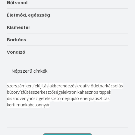
Női vonal
Életmód, egészség
Kismester
Barkács
Vonalzó
Népszerű címkék
szerszám
kert
felújítás
lakberendezés
kreatív ötlet
barkácsolás
bútor
víz
fűtés
szerkesztőség
elektronika
hasznos tippek
dísznövény
hőszigetelés
tető
megújuló energia
tisztítás
kerti munka
beton
nyár