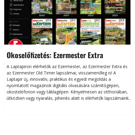
Okoselőfizetés: Ezermester Extra
A Laptapiron elérhetők az Ezermester, az Ezermester Extra és
az Ezermester Old Timer lapszámai, visszamenőleg is! A
Laptapir új, innovatív, praktikus és egyedi megoldás a
L
nyomtatott magazinok digitális olvasására számítógépen,
okostelefonon vagy táblagépen. Kényelmesen az otthonában,
útközben vagy nyaralás, pihenés alatt is elérhetők lapszámaink.
ú
Bárhol, bármikor, akár külföldön élve vagy dolgozva is
B
olvashatók az Ezermester lapszámai. A Laptapir kényelmes
megoldás, mert: – t