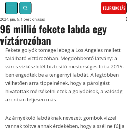
FELIRATKOZÁS
2024. jún. 6.
1 perc olvasás
96 millió fekete labda egy
víztározóban
Fekete golyók tömege lebeg a Los Angeles mellett 
található víztározóban. Megdöbbentő látvány: a 
város vízkészletét biztosító mesterséges tóba 2015-
ben engedték be a tengernyi labdát. A legtöbben 
vélhetően arra tippelnének, hogy a párolgást 
hivatottak mérsékelni ezek a golyóbisok, a valóság 
azonban teljesen más.
Az árnyékoló labdáknak nevezett gömbök vízzel 
vannak töltve annak érdekében, hogy a szél ne fújja 