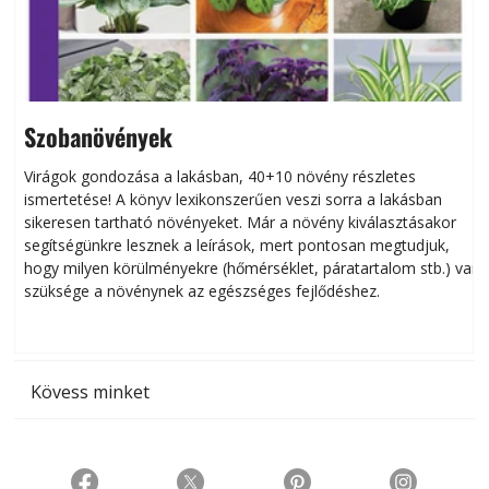
Szobanövények
Virágok gondozása a lakásban, 40+10 növény részletes
ismertetése! A könyv lexikonszerűen veszi sorra a lakásban
s
sikeresen tart­ha­tó növényeket. Már a növény kiválasztásakor
h
segítségünkre lesznek a leírások, mert pontosan megtudjuk,
k
hogy milyen körülményekre (hőmérséklet, páratartalom stb.) van
szüksége a növénynek az egészséges fejlődéshez.
t
Kövess minket