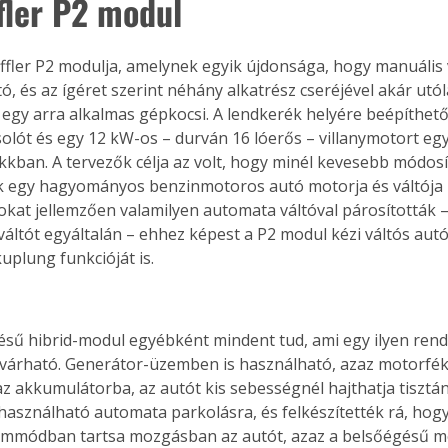
fler P2 modul
effler P2 modulja, amelynek egyik újdonsága, hogy manuális 
ó, és az ígéret szerint néhány alkatrész cseréjével akár utól
t egy arra alkalmas gépkocsi. A lendkerék helyére beépíthető
olót és egy 12 kW-os – durván 16 lóerős – villanymotort egy
kban. A tervezők célja az volt, hogy minél kevesebb módosí
 egy hagyományos benzinmotoros autó motorja és váltója k
sokat jellemzően valamilyen automata váltóval párosították 
váltót egyáltalán – ehhez képest a P2 modul kézi váltós autó
kuplung funkcióját is.
ésű hibrid-modul egyébként mindent tud, ami egy ilyen rend
várható. Generátor-üzemben is használható, azaz motorfé
 az akkumulátorba, az autót kis sebességnél hajthatja tisztá
használható automata parkolásra, és felkészítették rá, hogy
zemmódban tartsa mozgásban az autót, azaz a belsőégésű m