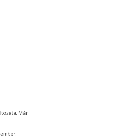
ltozata. Már 
vember.