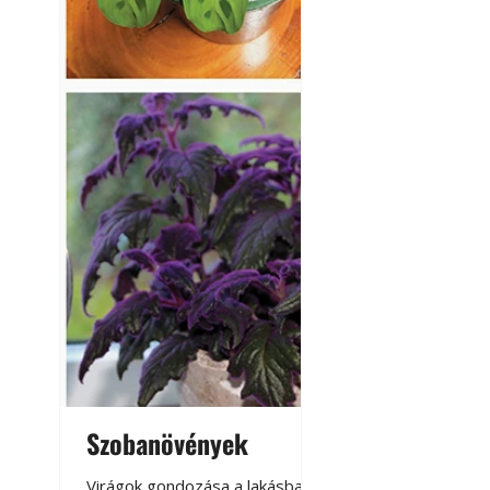
Szobanövények
Virágoskert: k
teraszon, laká
Virágok gondozása a lakásban,