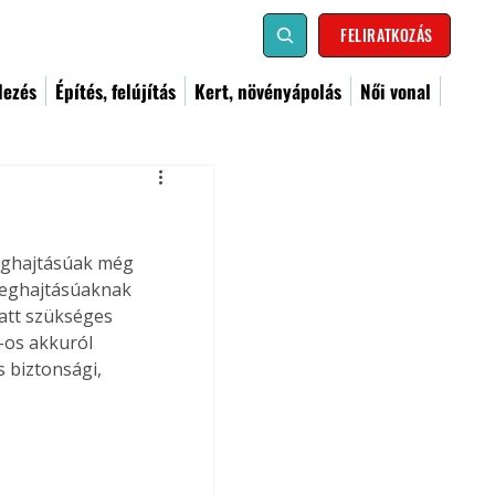
FELIRATKOZÁS
dezés
Építés, felújítás
Kert, növényápolás
Női vonal
meghajtásúak még 
 meghajtásúaknak 
att szükséges 
-os akkuról 
 biztonsági, 