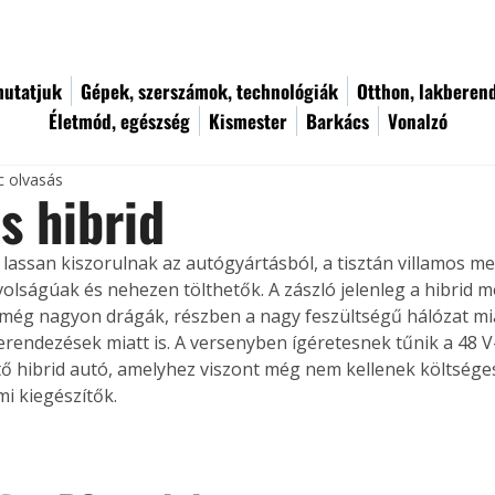
utatjuk
Gépek, szerszámok, technológiák
Otthon, lakberen
Életmód, egészség
Kismester
Barkács
Vonalzó
c olvasás
s hibrid
k lassan kiszorulnak az autógyártásból, a tisztán villamos 
volságúak és nehezen tölthetők. A zászló jelenleg a hibrid
k még nagyon drágák, részben a nagy feszültségű hálózat mi
erendezések miatt is. A versenyben ígéretesnek tűnik a 48 V
 hibrid autó, amelyhez viszont még nem kellenek költséges
mi kiegészítők.