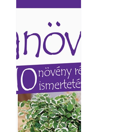
Ezermester lapszámai. A
Ezermester lapszámai
Laptapir kényelmes megoldás,
Laptapir kényelmes 
mert: – t
mert: – t
Yamaha koncepci