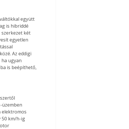
váltókkal együtt 
ag is hibriddé 
 szerkezet két 
esít egyetlen 
tással 
özé. Az eddigi 
– ha ugyan 
ba is beépíthető, 
szertől 
k-üzemben 
n elektromos 
 50 km/h-ig 
otor 