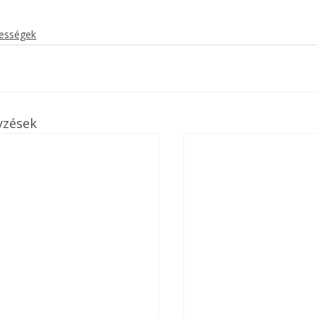
kességek
yzések