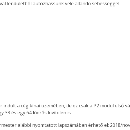
val lendületből autózhassunk vele állandó sebességgel.
r indult a cég kínai üzemében, de ez csak a P2 modul első vá
 33 és egy 64 lóerős kivitelen is.
ermester alábbi nyomtatott lapszámában érhető el: 2018/no