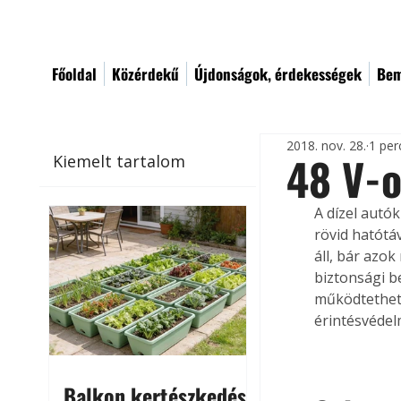
Főoldal
Közérdekű
Újdonságok, érdekességek
Bem
2018. nov. 28.
1 per
48 V-o
Kiemelt tartalom
A dízel autó
rövid hatótá
áll, bár azo
biztonsági b
működtethető
érintésvédel
Balkon kertészkedés