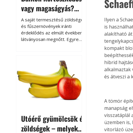
Schaef
vagy magaságyás?
Helytakarékos
Ilyen a Scha
A saját termesztésű zöldségek
kertészkedés
és fűszernövények iránti
is használhat
érdeklődés az elmúlt években
alakítható á
látványosan megnőtt. Egyre
tengelykapcs
többen szeretnék tudni, honnan
kompakt blok
származik az élelmiszer az
beépíthessék
asztalukra, miközben a
hibrid hajtá
kertészkedés sokak számára
alkalmaztak 
kikapcsolódást és feltöltődést
és átveszi a 
is jelent.
A tömör épít
manapság el
visszatáplál
Utóérő gyümölcsök és
üzemben is, 
zöldségek – melyek
vitorlázó ü