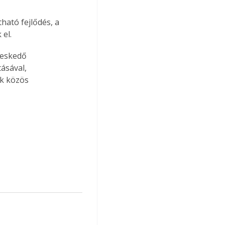
ható fejlődés, a 
el.
reskedő 
ásával, 
k közös 