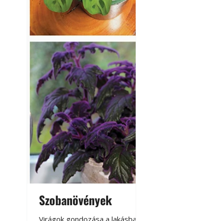
Szobanövények
Virágoskert: k
teraszon, laká
Virágok gondozása a lakásban,