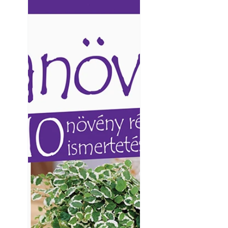
Ezermester lapszámai. A
Ezermester lapszámai
Laptapir kényelmes megoldás,
Laptapir kényelmes 
mert: – t
mert: – t