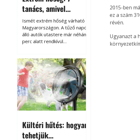
tanács, amivel
2015-ben má
ez a szám 31
megóvhatjuk
Ismét extrém hőség várható
révén.
autónkat a nyári
Magyarországon. A tűző napon
álló autók utastere már néhány
Ugyanazt a hő
károktól
perc alatt rendkívül
környezetkí
felmelegszik, és rövid időn belül
akár a 60-70 °C-ot is
megközelítheti. Ez nemcsak a
beszállást teszi kellemetlenné,
hanem az autó állapotára és a
benne hagyott tárgyakra is
káros hatással lehet. Néhány
egyszerű óvintézkedéssel
azonban jelentősen
csökkenthetjük a hőség káros
hatásait.
Kültéri hűtés: hogyan
tehetjük