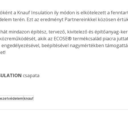
óként a Knauf Insulation ily módon is elkötelezett a fenntart
elem terén. Ezt az eredményt Partnereinkkel közösen értük 
hát mindazon építész, tervező, kivitelező és építőanyag-ke
közreműködését, akik az ECOSE® termékcsalád piacra juttat
, engedélyezésével, beépítésével nagymértékben támogattá
et!
SULATION
 csapata
yezetvédelem
knauf