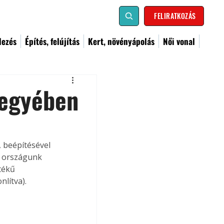
FELIRATKOZÁS
dezés
Építés, felújítás
Kert, növényápolás
Női vonal
jegyében
 beépítésével 
t országunk 
tékű 
lítva). 