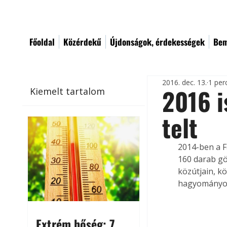
Főoldal
Közérdekű
Újdonságok, érdekességek
Bem
2016. dec. 13.
1 per
2016 i
Kiemelt tartalom
telt
2014-ben a F
160 darab gö
közútjain, k
hagyományos
Extrém hőség: 7