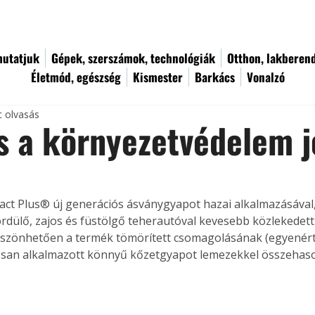
utatjuk
Gépek, szerszámok, technológiák
Otthon, lakberen
Életmód, egészség
Kismester
Barkács
Vonalzó
c olvasás
s a környezetvédelem 
act Plus® új generációs ásványgyapot hazai alkalmazásával,
rdülő, zajos és füstölgő teherautóval kevesebb közlekedet
öszönhetően a termék tömörített csomagolásának (egyenér
an alkalmazott könnyű kőzetgyapot lemezekkel összehason