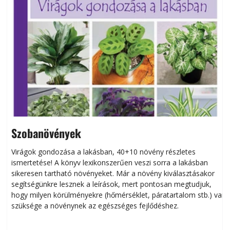
Szobanövények
Virágok gondozása a lakásban, 40+10 növény részletes
ismertetése! A könyv lexikonszerűen veszi sorra a lakásban
s
sikeresen tart­ha­tó növényeket. Már a növény kiválasztásakor
h
segítségünkre lesznek a leírások, mert pontosan megtudjuk,
k
hogy milyen körülményekre (hőmérséklet, páratartalom stb.) van
szüksége a növénynek az egészséges fejlődéshez.
t