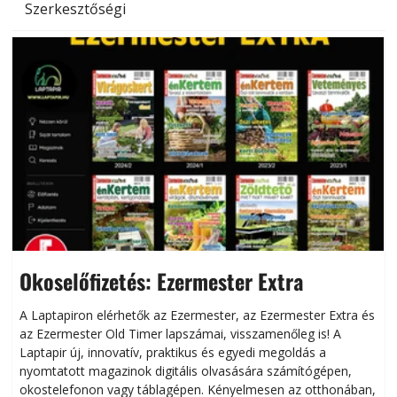
Szerkesztőségi
Okoselőfizetés: Ezermester Extra
A Laptapiron elérhetők az Ezermester, az Ezermester Extra és
az Ezermester Old Timer lapszámai, visszamenőleg is! A
Laptapir új, innovatív, praktikus és egyedi megoldás a
L
nyomtatott magazinok digitális olvasására számítógépen,
okostelefonon vagy táblagépen. Kényelmesen az otthonában,