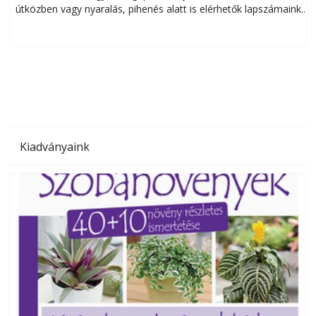
útközben vagy nyaralás, pihenés alatt is elérhetők lapszámaink.
ú
Bárhol, bármikor, akár külföldön élve vagy dolgozva is
B
olvashatók az Ezermester lapszámai. A Laptapir kényelmes
megoldás, mert: – t
Kiadványaink