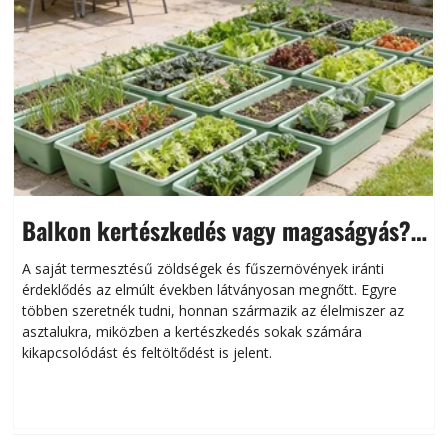
Balkon kertészkedés vagy magaságyás?
Helytakarékos kertészkedés
A saját termesztésű zöldségek és fűszernövények iránti
érdeklődés az elmúlt években látványosan megnőtt. Egyre
többen szeretnék tudni, honnan származik az élelmiszer az
l
asztalukra, miközben a kertészkedés sokak számára
kikapcsolódást és feltöltődést is jelent.
é
d