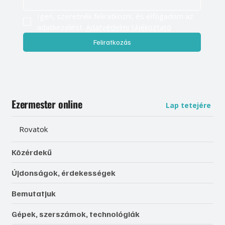
Igen, szeretnék feliratkozni, és elfogadom az 
adatkezelést. 
Adatvédelmi tájékoztató
Feliratkozás
Ezermester online
Lap tetejére
Rovatok
Közérdekű
Újdonságok, érdekességek
Bemutatjuk
Gépek, szerszámok, technológiák