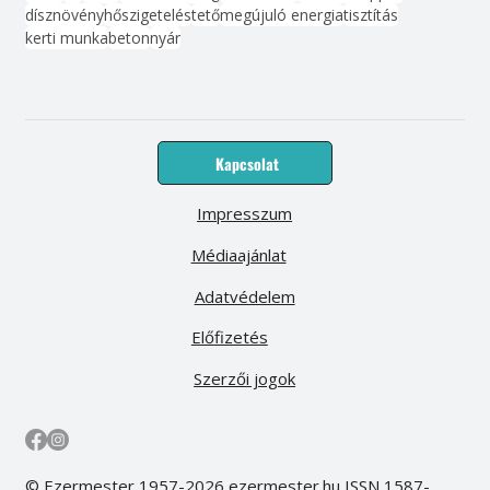
dísznövény
hőszigetelés
tető
megújuló energia
tisztítás
kerti munka
beton
nyár
Kapcsolat
Impresszum
Médiaajánlat
Adatvédelem
Előfizetés
Szerzői jogok
© Ezermester 1957-2026 ezermester.hu ISSN 1587-