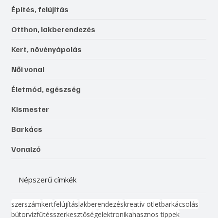
Építés, felújítás
Otthon, lakberendezés
Kert, növényápolás
Női vonal
Életmód, egészség
Kismester
Barkács
Vonalzó
Népszerű címkék
szerszám
kert
felújítás
lakberendezés
kreatív ötlet
barkácsolás
bútor
víz
fűtés
szerkesztőség
elektronika
hasznos tippek