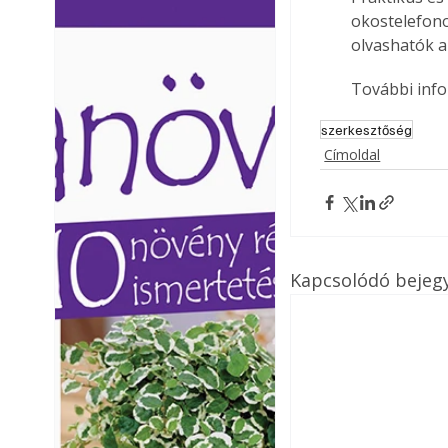
okostelefono
Ezermester lapszámai. A
Ezermester lapszámai
Laptapir kényelmes megoldás,
Laptapir kényelmes 
olvashatók a
mert: – t
mert: – t
További info
szerkesztőség
Címoldal
Kapcsolódó bejeg