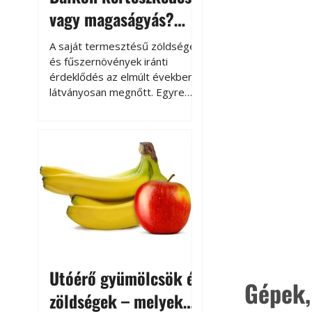
vagy magaságyás?
Helytakarékos
A saját termesztésű zöldségek
kertészkedés
és fűszernövények iránti
érdeklődés az elmúlt években
látványosan megnőtt. Egyre
többen szeretnék tudni, honnan
származik az élelmiszer az
asztalukra, miközben a
kertészkedés sokak számára
kikapcsolódást és feltöltődést
is jelent.
Utóérő gyümölcsök és
Gépek,
zöldségek – melyek