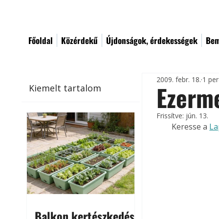
Főoldal
Közérdekű
Újdonságok, érdekességek
Bem
2009. febr. 18.
1 per
Ezerme
Kiemelt tartalom
Frissítve:
jún. 13.
Keresse a 
La
Balkon kertészkedés