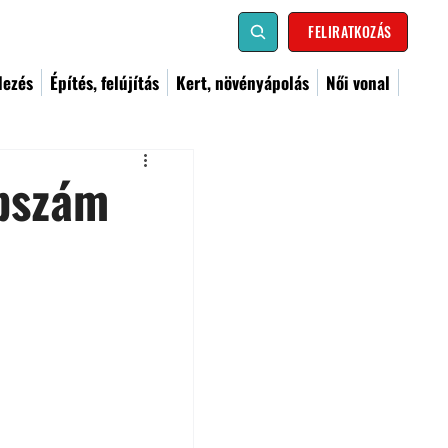
FELIRATKOZÁS
dezés
Építés, felújítás
Kert, növényápolás
Női vonal
apszám