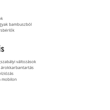
ók
rgyak bambuszból
sbérlők 
s 
gszabályi változások
, árokkarbantartás
evíziózás
a mobilon 