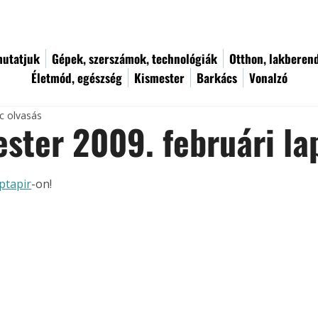
utatjuk
Gépek, szerszámok, technológiák
Otthon, lakberen
Életmód, egészség
Kismester
Barkács
Vonalzó
c olvasás
ster 2009. februári l
ptapir
-on!