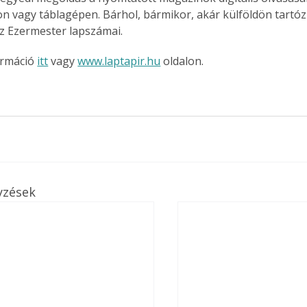
n vagy táblagépen. Bárhol, bármikor, akár külföldön tartóz
. A
megoldás,
z Ezermester lapszámai.
rmáció 
itt
 vagy 
www.laptapir.hu
 oldalon.
yzések