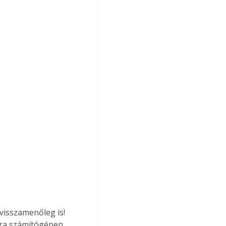
visszamenőleg is! 
ára számítógépen, 