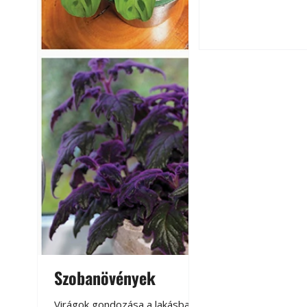
Ezermester 2026.
Szobanövények
Virágoskert: k
teraszon, laká
Virágok gondozása a lakásban,