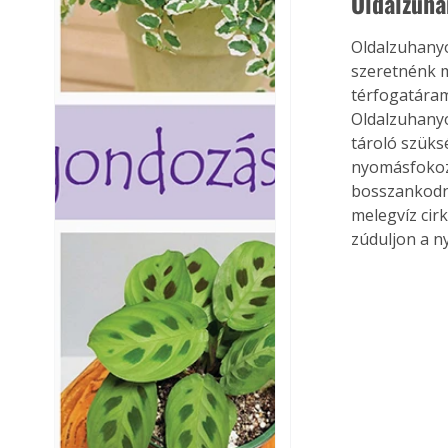
Oldalzuh
Oldalzuhanyo
szeretnénk m
térfogatáram
Oldalzuhanyo
tároló szüks
nyomásfokozó
bosszankodni
melegvíz cir
zúduljon a n