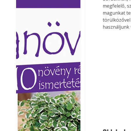
megfelelő, s
Ezermester lapszámai. A
Ezermester lapszámai
Laptapir kényelmes megoldás,
Laptapir kényelmes 
magunkat tel
mert: – t
mert: – t
törülközővel
használjunk 