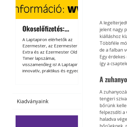
A legelterje
Okoselőfizetés:
Okoselőfizetés
jelent nagy 
Ezermester Extra
kiálláshoz k
A Laptapiron elérhetők az
A Laptapiron elérhető
Többféle mód
Ezermester, az Ezermester
Ezermester, az Ezer
de a falban v
Extra és az Ezermester Old
Extra és az Ezermest
Egy érdekes m
Timer lapszámai,
Timer lapszámai,
így a csapte
visszamenőleg is! A Laptapir új,
visszamenőleg is! A La
innovatív, praktikus és egyedi
innovatív, praktikus 
megoldás a nyomtatott
megoldás a nyomtato
A zuhanyo
magazinok digitális olvasására
magazinok digitális o
számítógépen, okostelefonon
számítógépen, okost
A zuhanyozás
vagy táblagépen. Kényelmesen
vagy táblagépen. Ké
tengeri sziv
Kiadványaink
az otthonában, útközben vagy
az otthonában, útköz
bőrünk kellem
nyaralás, pihenés alatt is
nyaralás, pihenés alat
felpezsdíti a
elérhetők lapszámaink. Bárhol,
elérhetők lapszámaink
haladva vége
bármikor, akár külföldön élve
bármikor, akár külföld
bőrűeknek, m
vagy dolgozva is olvashatók az
vagy dolgozva is olv