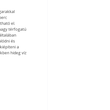
garakkal 
perc 
ható el. 
agy térfogatú 
általában 
lódni és 
iépíteni a 
kben hideg víz 