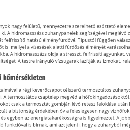
nyok nagy felületű, mennyezetre szerelhető esőztető eleme
 ki. A hidromasszázs zuhanypanelek segítségével meglévő 
 át felfrissítő hatású élményfürdővé. Típustól függően válas
 is, mellyel a vízesések alatti fürdőzés élményét varázsolha
a. A hidromasszázs oldja a stresszt, felfrissíti agyunkat, v
ltséget. A testre irányuló vízsugarak lazítják az izmokat, re
lő hőmérsékleten
lkalmával a régi keverőcsapot célszerű termosztátos zuhany
ni. A termosztátos csaptelep megvéd a hőfokingadozásoktól. 
kot csak a termosztát gombján lévő retesz feloldása után le
ztát a biztonság érdekében óv a feleslegesen nagy vízhőfok
ertben,
Gyógyító növények: a
l, és egyben az energiatakarékosságra is figyelmeztet. A jobb
ó funkcióval is bírnak, ami azt jelenti, hogy a zuhanyból még
sban
természet kincsei az