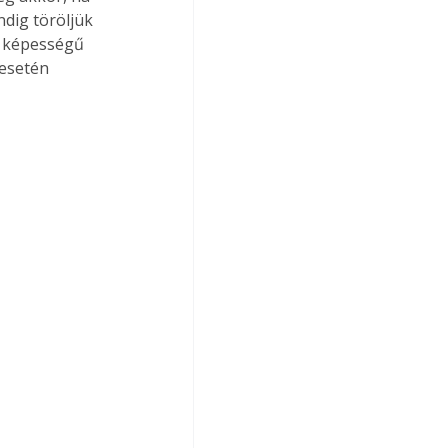
dig töröljük 
ó képességű 
esetén 