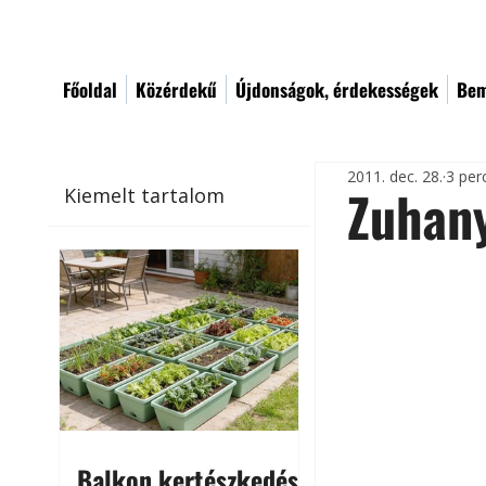
Főoldal
Közérdekű
Újdonságok, érdekességek
Bem
2011. dec. 28.
3 per
Zuhany
Kiemelt tartalom
Balkon kertészkedés