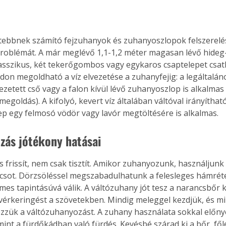
dtebbnek számító fejzuhanyok és zuhanyoszlopok felszerelé
Együtt jobban megéri!
problémát. A már meglévő 1,1-1,2 méter magasan lévő hideg
Bővebb információ itt!
lasszikus, két tekerőgombos vagy egykaros csaptelepet csat
k az
Együtt jobban megéri! A
on megoldható a víz elvezetése a zuhanyfejig: a legáltalán
mester
könyvek tetszőleges
ezetett cső vagy a falon kívül lévő zuhanyoszlop is alkalmas l
er Old
párosítással kedvezményes
egoldás). A kifolyó, kevert víz általában váltóval irányítha
áron, 0 Ft postaköltséggel
lep egy felmosó vödör vagy lavór megtöltésére is alkalmas.
ptapir új,
megrendelhetők!
és egyedi
tt
zás jótékony hatásai 
lvasására
elefonon
 frissít, nem csak tisztít. Amikor zuhanyozunk, használjunk
nyelmesen
acsot. Dörzsöléssel megszabadulhatunk a felesleges hámréte
ben vagy
es tapintásúvá válik. A váltózuhany jót tesz a narancsbőr ki
t is
 vérkeringést a szövetekben. Mindig meleggel kezdjük, és min
. Bárhol,
zzük a váltózuhanyozást. A zuhany használata sokkal előny
ön élve
int a fürdőkádban való fürdés. Kevésbé szárad ki a bőr, fől
ashatók az