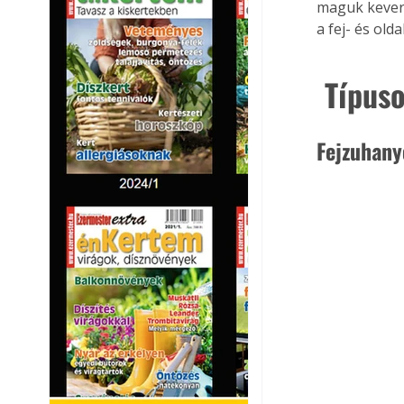
maguk keveri
a fej- és old
 Típus
Fejzuhany