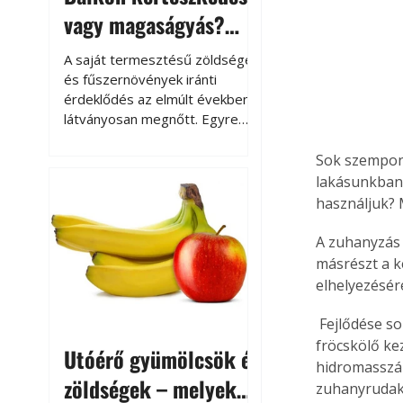
vagy magaságyás?
Helytakarékos
A saját termesztésű zöldségek
kertészkedés
és fűszernövények iránti
érdeklődés az elmúlt években
látványosan megnőtt. Egyre
többen szeretnék tudni, honnan
származik az élelmiszer az
Sok szempont
asztalukra, miközben a
lakásunkban.
kertészkedés sokak számára
használjuk? 
kikapcsolódást és feltöltődést
is jelent.
A zuhanyzás 
másrészt a k
elhelyezésére
 Fejlődése során nagy utat járt be a lyukakkal ellátott, a szélrózsa minden irányába 
fröcskölő ke
Utóérő gyümölcsök és
hidromasszáz
zöldségek – melyek
zuhanyrudak 