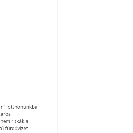
karos 
 nem ritkák a 
ű fürdővizet 