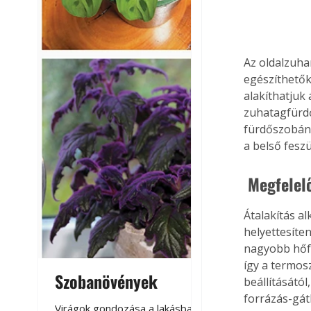
Az oldalzuha
egészíthetők
alakíthatjuk
zuhatagfürdőt
fürdőszobánkb
a belső feszü
 Megfele
Átalakítás a
helyettesíte
nagyobb hőfo
így a termos
Szobanövények
Virágoskert: k
beállításátó
forrázás-gátl
teraszon, laká
Virágok gondozása a lakásban,