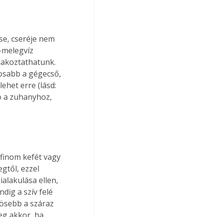
se, cseréje nem 
-melegvíz 
lakoztathatunk. 
osabb a gégecső, 
ehet erre (lásd: 
tó a zuhanyhoz, 
 finom kefét vagy 
gtől, ezzel 
alakulása ellen, 
dig a szív felé 
ösebb a száraz 
eg akkor, ha 