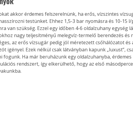
anyok
kat akkor érdemes felszerelnünk, ha erős, vízszintes vízsu
asszírozni testünket. Ehhez 1,5-3 bar nyomásra és 10-15 l/
ra van szükség. Ezzel egy időben 4-6 oldalzuhany egység lát
khoz nagy teljesítményű melegvíz-termelő berendezés és n
éges, az erős vízsugár pedig jól méretezett csőhálózatot és 
t igényel. Ezek nélkül csak látványban kapunk „luxust”, csa
 fogunk. Ha már beruházunk egy oldalzuhanyba, érdemes k
kulációs rendszert, így elkerülhető, hogy az első másodperce
yakunkba.