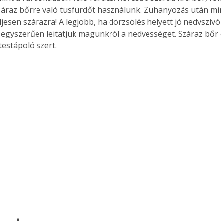
záraz bőrre való tusfürdőt használunk. Zuhanyozás után min
. A
megoldás,
jesen szárazra! A legjobb, ha dörzsölés helyett jó nedvszív
 egyszerűen leitatjuk magunkról a nedvességet. Száraz bőr 
testápoló szert.