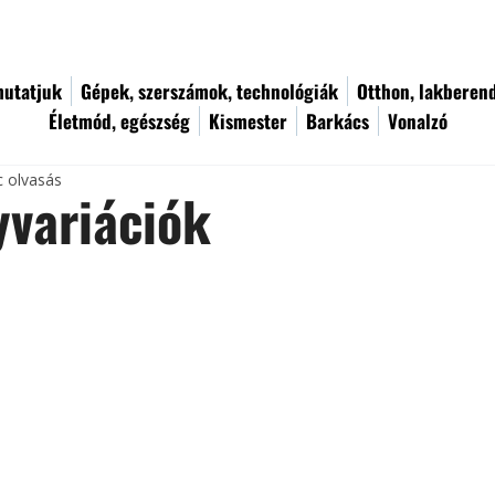
utatjuk
Gépek, szerszámok, technológiák
Otthon, lakberen
Életmód, egészség
Kismester
Barkács
Vonalzó
c olvasás
variációk