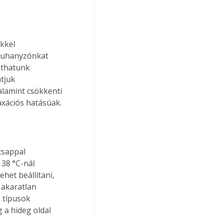
kkel 
zuhanyzónkat 
zthatunk 
tjuk 
alamint csökkenti 
laxációs hatásúak.
csappal 
38 °C-nál 
het beállítani, 
 akaratlan 
 típusok 
 a hideg oldal 