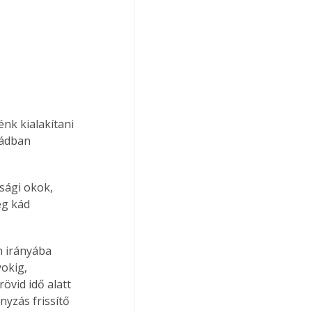
nk kialakítani 
kádban 
sági okok, 
ég kád 
okig, 
övid idő alatt 
yzás frissítő 