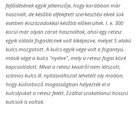
fejlődésének egyik jellemzője, hogy korábban már 
használt, de később elfelejtett szerkesztési elvek sok 
esetben évszázadokkal később előkerültek. I. e. 300 
körül már olyan zárat használtak, ahol egy retesz 
egyik oldala fogaslécnek volt kiképezve, melyet S alakú 
kulcs mozgatott. A kulcs egyik vége volt a fogantyú, 
másik vége a kulcs "nyelve", mely a retesz fogai közé 
kapcsolódott. Mivel a retesz kívülről nem látszott, 
számos kulcs ill. nyitásváltozat lehetett oly módon, 
hogy különböző magasságban helyezték el a 
kulcslyukat a retesz felett. Ezáltal szokatlanul hosszú 
kulcsok is voltak.