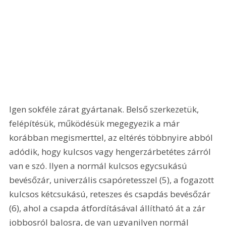
Igen sokféle zárat gyártanak. Belső szerkezetük, 
felépítésük, működésük megegyezik a már 
korábban megismerttel, az eltérés többnyire abból 
adódik, hogy kulcsos vagy hengerzárbetétes zárról 
van e szó. Ilyen a normál kulcsos egycsukású 
bevésőzár, univerzális csapóretesszel (5), a fogazott 
kulcsos kétcsukású, reteszes és csapdás bevésőzár 
(6), ahol a csapda átfordításával állítható át a zár 
jobbosról balosra, de van ugyanilyen normál 