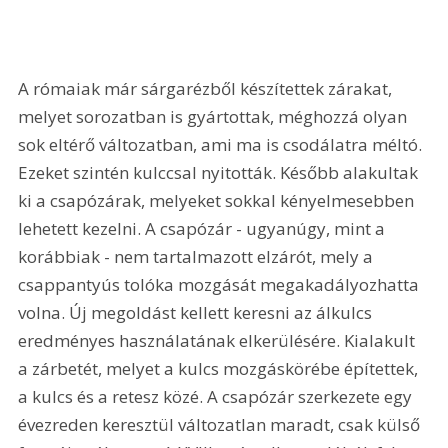
A rómaiak már sárgarézből készítettek zárakat, 
melyet sorozatban is gyártottak, méghozzá olyan 
sok eltérő változatban, ami ma is csodálatra méltó. 
Ezeket szintén kulccsal nyitották. Később alakultak 
ki a csapózárak, melyeket sokkal kényelmesebben 
lehetett kezelni. A csapózár - ugyanúgy, mint a 
korábbiak - nem tartalmazott elzárót, mely a 
csappantyús tolóka mozgását megakadályozhatta 
volna. Új megoldást kellett keresni az álkulcs 
eredményes használatának elkerülésére. Kialakult 
a zárbetét, melyet a kulcs mozgáskörébe építettek, 
a kulcs és a retesz közé. A csapózár szerkezete egy 
évezreden keresztül változatlan maradt, csak külső 