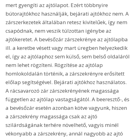
mert gyengíti az ajtólapot. Ezért többnyire 
bútorajtókhoz használják, bejárati ajtókhoz nem. A 
zárszerkezetek általában retesz kivitelűek, így nem 
csapódnak, nem veszik túlzottan igénybe az 
ajtókeretet. A bevésőzár zárszekrénye az ajtólapba 
ill. a keretbe vésett vagy mart üregben helyezkedik 
el, így az ajtólaphoz sem külső, sem belső oldaláról 
nem lehet rögzíteni. Rögzítése az ajtólap 
homlokoldalán történik, a zárszekrényre erősített 
előlap segítségével. Bejárati ajtókhoz használatos. 
A rácsavarozó zár zárszekrényének magassága 
független az ajtólap vastagságától. A beeresztő-, és 
a bevésőzár esetén azonban kötve vagyunk, hiszen 
a zárszekrény magassága csak az ajtó 
szilárdságának terhére növelhető, vagyis minél 
vékonyabb a zárszekrény, annál nagyobb az ajtó 