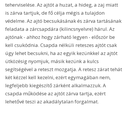
teherviselése. Az ajtót a huzat, a hideg, a zaj miatt 
is zárva tartjuk, de fő célja mégis a tulajdon 
védelme. Az ajtó becsukásának és zárva tartásának 
feladata a zárcsapdára (kilincsnyelvre) hárul. Az 
ajtónak - ahhoz hogy zárható legyen - először be 
kell csukódnia. Csapda nélküli reteszes ajtót csak 
úgy lehet becsukni, ha az egyik kezünkkel az ajtót 
ütközésig nyomjuk, másik kezünk a kulcs 
segítségével a reteszt mozgatja. A retesz zárat tehát 
két kézzel kell kezelni, ezért egymagában nem, 
legfeljebb kiegészítő zárként alkalmazzuk. A 
csapda működése az ajtót zárva tartja, ezért 
lehetővé teszi az akadálytalan forgalmat. 