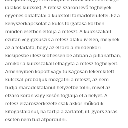
(alakos kulcsok). A retesz-száron levő foghelyek 
egyenes oldalfalai a kulcstoll támadófelületei. Ez a 
kényszerkapcsolat a kulcs forgatása közben 
minden esetben eltolja a reteszt. A kulcsszakáll 
ezután végigcsúszik a retesz alakú ív élén, melynek 
az a feladata, hogy az elzáró a mindenkori 
kicsípésbe illeszkedhessen be abban a pillanatban, 
amikor a kulcsszakáll elhagyta a retesz foghelyeit. 
Amennyiben kopott vagy túlságosan lekerekített 
kulccsal próbáljuk mozgatni a reteszt, az nem 
tudja maradéktalanul helyzetbe tolni, mivel az 
elzáró korán vagy későn foglalja el a helyét. A 
retesz elzárószerkezete csak akkor működik 
kifogástalanul, ha tartja a zárlatot, ill. gyors zárás 
esetén nem tud átpördülni. 