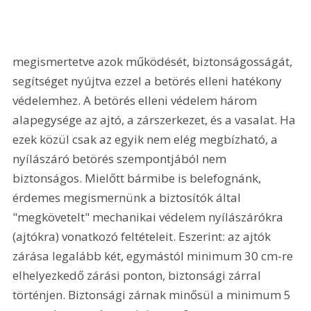
megismertetve azok működését, biztonságosságát, 
segítséget nyújtva ezzel a betörés elleni hatékony 
védelemhez. A betörés elleni védelem három 
alapegysége az ajtó, a zárszerkezet, és a vasalat. Ha 
ezek közül csak az egyik nem elég megbízható, a 
nyílászáró betörés szempontjából nem 
biztonságos. Mielőtt bármibe is belefognánk, 
érdemes megismernünk a biztosítók által 
"megkövetelt" mechanikai védelem nyílászárókra 
(ajtókra) vonatkozó feltételeit. Eszerint: az ajtók 
zárása legalább két, egymástól minimum 30 cm-re 
elhelyezkedő zárási ponton, biztonsági zárral 
történjen. Biztonsági zárnak minősül a minimum 5 