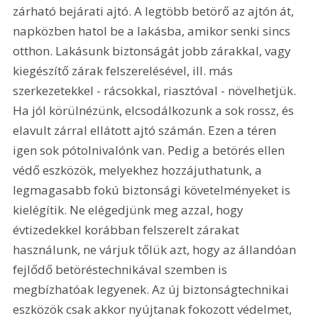
zárható bejárati ajtó. A legtöbb betörő az ajtón át, 
napközben hatol be a lakásba, amikor senki sincs 
otthon. Lakásunk biztonságát jobb zárakkal, vagy 
kiegészítő zárak felszerelésével, ill. más 
szerkezetekkel - rácsokkal, riasztóval - növelhetjük. 
Ha jól körülnézünk, elcsodálkozunk a sok rossz, és 
elavult zárral ellátott ajtó számán. Ezen a téren 
igen sok pótolnivalónk van. Pedig a betörés ellen 
védő eszközök, melyekhez hozzájuthatunk, a 
legmagasabb fokú biztonsági követelményeket is 
kielégítik. Ne elégedjünk meg azzal, hogy 
évtizedekkel korábban felszerelt zárakat 
használunk, ne várjuk tőlük azt, hogy az állandóan 
fejlődő betöréstechnikával szemben is 
megbízhatóak legyenek. Az új biztonságtechnikai 
eszközök csak akkor nyújtanak fokozott védelmet, 