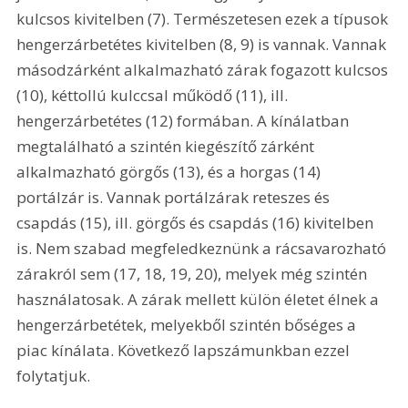
kulcsos kivitelben (7). Természetesen ezek a típusok 
hengerzárbetétes kivitelben (8, 9) is vannak. Vannak 
másodzárként alkalmazható zárak fogazott kulcsos 
(10), kéttollú kulccsal működő (11), ill. 
hengerzárbetétes (12) formában. A kínálatban 
megtalálható a szintén kiegészítő zárként 
alkalmazható görgős (13), és a horgas (14) 
portálzár is. Vannak portálzárak reteszes és 
csapdás (15), ill. görgős és csapdás (16) kivitelben 
is. Nem szabad megfeledkeznünk a rácsavarozható 
zárakról sem (17, 18, 19, 20), melyek még szintén 
használatosak. A zárak mellett külön életet élnek a 
hengerzárbetétek, melyekből szintén bőséges a 
piac kínálata. Következő lapszámunkban ezzel 
folytatjuk.