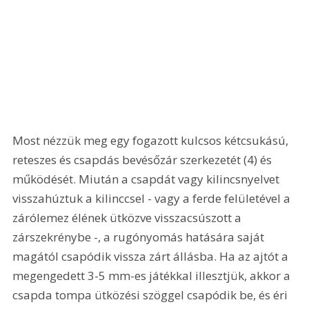
Most nézzük meg egy fogazott kulcsos kétcsukású, 
reteszes és csapdás bevésőzár szerkezetét (4) és 
működését. Miután a csapdát vagy kilincsnyelvet 
visszahúztuk a kilinccsel - vagy a ferde felületével a 
zárólemez élének ütközve visszacsúszott a 
zárszekrénybe -, a rugónyomás hatására saját 
magától csapódik vissza zárt állásba. Ha az ajtót a 
megengedett 3-5 mm-es játékkal illesztjük, akkor a 
csapda tompa ütközési szöggel csapódik be, és éri 