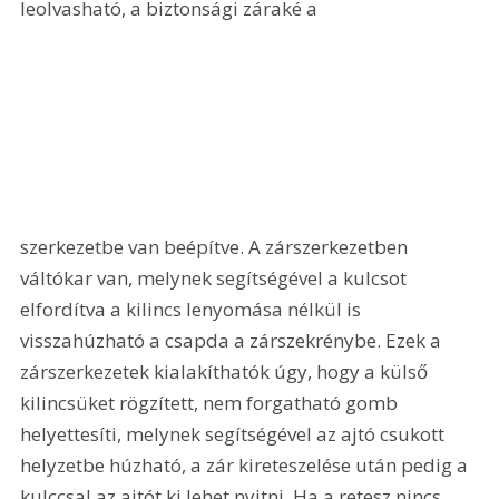
leolvasható, a biztonsági záraké a 
szerkezetbe van beépítve. A zárszerkezetben 
váltókar van, melynek segítségével a kulcsot 
elfordítva a kilincs lenyomása nélkül is 
visszahúzható a csapda a zárszekrénybe. Ezek a 
zárszerkezetek kialakíthatók úgy, hogy a külső 
kilincsüket rögzített, nem forgatható gomb 
helyettesíti, melynek segítségével az ajtó csukott 
helyzetbe húzható, a zár kireteszelése után pedig a 
kulccsal az ajtót ki lehet nyitni. Ha a retesz nincs 