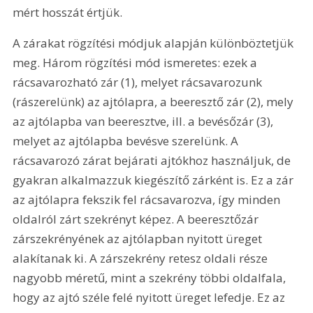
mért hosszát értjük.
A zárakat rögzítési módjuk alapján különböztetjük 
meg. Három rögzítési mód ismeretes: ezek a 
rácsavarozható zár (1), melyet rácsavarozunk 
(rászerelünk) az ajtólapra, a beeresztő zár (2), mely 
az ajtólapba van beeresztve, ill. a bevésőzár (3), 
melyet az ajtólapba bevésve szerelünk. A 
rácsavarozó zárat bejárati ajtókhoz használjuk, de 
gyakran alkalmazzuk kiegészítő zárként is. Ez a zár 
az ajtólapra fekszik fel rácsavarozva, így minden 
oldalról zárt szekrényt képez. A beeresztőzár 
zárszekrényének az ajtólapban nyitott üreget 
alakítanak ki. A zárszekrény retesz oldali része 
nagyobb méretű, mint a szekrény többi oldalfala, 
hogy az ajtó széle felé nyitott üreget lefedje. Ez az 