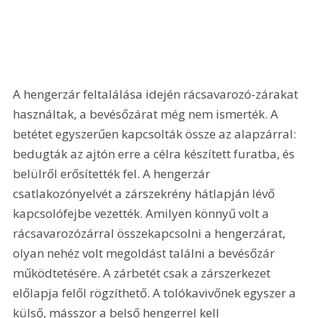
A hengerzár feltalálása idején rácsavarozó-zárakat 
használtak, a bevésőzárat még nem ismerték. A 
betétet egyszerűen kapcsolták össze az alapzárral: 
bedugták az ajtón erre a célra készített furatba, és 
belülről erősítették fel. A hengerzár 
csatlakozónyelvét a zárszekrény hátlapján lévő 
kapcsolófejbe vezették. Amilyen könnyű volt a 
rácsavarozózárral összekapcsolni a hengerzárat, 
olyan nehéz volt megoldást találni a bevésőzár 
működtetésére. A zárbetét csak a zárszerkezet 
előlapja felől rögzíthető. A tolókavivőnek egyszer a 
külső, másszor a belső hengerrel kell 