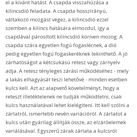
el a kívánt hatást. A csapda visszahúzása a 
kilincsdió feladata. A csapda hosszirányú, 
váltakozó mozgást végez, a kilincsdió ezzel 
szemben a kilincs hatására elmozdul, így a 
csapdával párosított kilincsdió köríven mozog. A 
csapda szára egyetlen fogú fogaslécnek, a dió 
pedig egyetlen fogú fogaskeréknek tekinthető. A jó 
zárhatóságot a kétcsukású retesz vagy zárnyelv 
adja. A retesz tényleges zárási működéséhez - mely 
a lakás elhagyását teszi lehetővé - minden esetben 
kulcs kell. Azt az alapvető követelményt, hogy a 
reteszt illetéktelenek ne tudják működtetni, csak 
kulcs használatával lehet kielégíteni. Itt kell szólni a 
zárlatról, ismertebb nevén variációról. A zárlatot a 
kulcs után gyárilag állítják össze, az elzáróelemek 
variálásával. Egyszerű zárak zárlata a kulcsról 