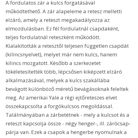
A fordulatos zár a kulcs forgatásával 
működtethető. A zár alapeleme a retesz melletti 
elzáró, amely a reteszt megakadályozza az 
elmozdulásban. Ez fél fordulatnál csapdaként, 
teljes fordulatnál reteszként működött. 
Kialakították a retesztől teljesen független csapdát 
(kilincsnyelvet), melyet már nem kulcs, hanem 
kilincs mozgatott. Később a szerkezetet 
tökéletesítették több, lépcsősen kiképzett elzáró 
alkalmazásával, melyek a kulcs szakállába 
bevágott különböző méretű bevágásoknak feleltek 
meg. Az amerikai Yale a régi ejtőreteszes elvet 
összekapcsolta a forgókulcsos megoldással. 
Találmányában a zárbetétnek - mely a kulcsot és a 
reteszt kapcsolja össze - négy henger-, ill. zárócsap-
párja van. Ezek a csapok a hengerbe nyomulnak a 