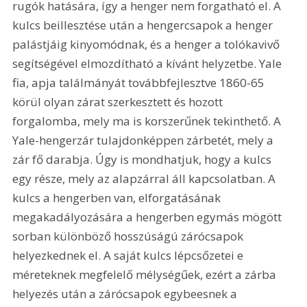
rugók hatására, így a henger nem forgatható el. A 
kulcs beillesztése után a hengercsapok a henger 
palástjáig kinyomódnak, és a henger a tolókavivő 
segítségével elmozdítható a kívánt helyzetbe. Yale 
fia, apja találmányát továbbfejlesztve 1860-65 
körül olyan zárat szerkesztett és hozott 
forgalomba, mely ma is korszerűnek tekinthető. A 
Yale-hengerzár tulajdonképpen zárbetét, mely a 
zár fő darabja. Úgy is mondhatjuk, hogy a kulcs 
egy része, mely az alapzárral áll kapcsolatban. A 
kulcs a hengerben van, elforgatásának 
megakadályozására a hengerben egymás mögött 
sorban különböző hosszúságú zárócsapok 
helyezkednek el. A saját kulcs lépcsőzetei e 
méreteknek megfelelő mélységűek, ezért a zárba 
helyezés után a zárócsapok egybeesnek a 