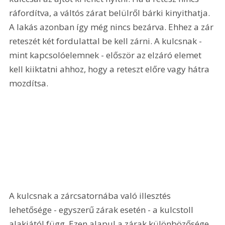
ráfordítva, a váltós zárat belülről bárki kinyithatja. 
A lakás azonban így még nincs bezárva. Ehhez a zár 
reteszét két fordulattal be kell zárni. A kulcsnak - 
mint kapcsolóelemnek - először az elzáró elemet 
kell kiiktatni ahhoz, hogy a reteszt előre vagy hátra 
mozdítsa. 
A kulcsnak a zárcsatornába való illesztés 
lehetősége - egyszerű zárak esetén - a kulcstoll 
alakjától függ. Ezen alapul a zárak különbözősége 