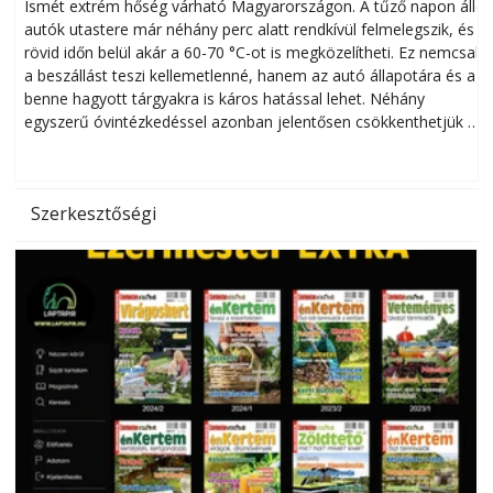
megóvhatjuk autónkat a nyári károktól
Ismét extrém hőség várható Magyarországon. A tűző napon álló
autók utastere már néhány perc alatt rendkívül felmelegszik, és
rövid időn belül akár a 60-70 °C-ot is megközelítheti. Ez nemcsak
n
a beszállást teszi kellemetlenné, hanem az autó állapotára és a
benne hagyott tárgyakra is káros hatással lehet. Néhány
egyszerű óvintézkedéssel azonban jelentősen csökkenthetjük a
hőség káros hatásait.
l
Szerkesztőségi