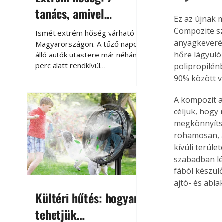
tanács, amivel
Ez az újnak 
megóvhatjuk
Compozite sz
Ismét extrém hőség várható
autónkat a nyári
anyagkeverék
Magyarországon. A tűző napon
hőre lágyuló
álló autók utastere már néhány
károktól
perc alatt rendkívül
polipropilén
felmelegszik, és rövid időn belül
90% között v
akár a 60-70 °C-ot is
megközelítheti. Ez nemcsak a
A kompozit 
beszállást teszi kellemetlenné,
céljuk, hogy
hanem az autó állapotára és a
megkönnyítsé
benne hagyott tárgyakra is
rohamosan, a
káros hatással lehet. Néhány
kívüli terüle
egyszerű óvintézkedéssel
szabadban lé
azonban jelentősen
fából készülő
csökkenthetjük a hőség káros
ajtó- és abla
hatásait.
Kültéri hűtés: hogyan
tehetjük