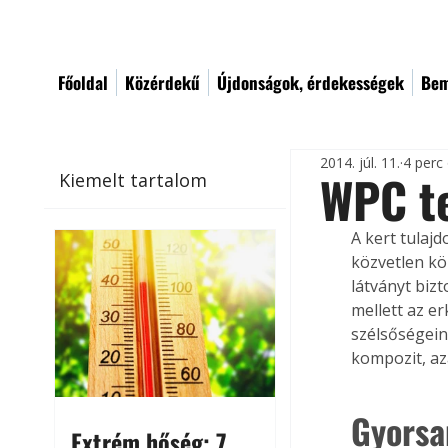
Főoldal
Közérdekű
Újdonságok, érdekességek
Bem
2014. júl. 11.
4 perc
WPC t
Kiemelt tartalom
A kert tulaj
közvetlen kö
látványt bizt
mellett az er
szélsőségeine
kompozit, az
Gyorsa
Extrém hőség: 7