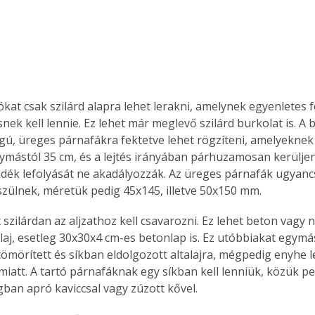
Együtt jobban megéri!
Bővebb információ itt!
k az
Együtt jobban megéri! A
ókat csak szilárd alapra lehet lerakni, amelynek egyenletes 
mester
könyvek tetszőleges
nek kell lennie. Ez lehet már meglevő szilárd burkolat is. A
er Old
párosítással kedvezményes
ú, üreges párnafákra fektetve lehet rögzíteni, amelyeknek 
áron, 0 Ft postaköltséggel
ymástól 35 cm, és a lejtés irányában párhuzamosan kerüljen
ptapir új,
megrendelhetők!
dék lefolyását ne akadályozzák. Az üreges párnafák ugyan
és egyedi
zülnek, méretük pedig 45x145, illetve 50x150 mm.
tt
lvasására
 szilárdan az aljzathoz kell csavarozni. Ez lehet beton vagy
elefonon
nyelmesen
laj, esetleg 30x30x4 cm-es betonlap is. Ez utóbbiakat egymás
ben vagy
tömörített és síkban eldolgozott altalajra, mégpedig enyhe le
t is
miatt. A tartó párnafáknak egy síkban kell lenniük, közük ped
. Bárhol,
ban apró kaviccsal vagy zúzott kővel.
ön élve
ashatók az