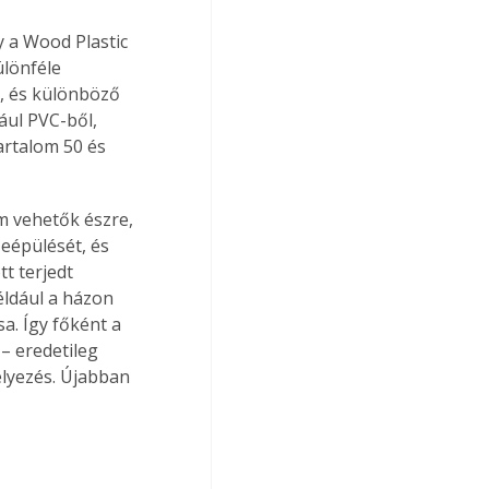
 a Wood Plastic 
lönféle 
, és különböző 
ául PVC-ből, 
artalom 50 és 
 vehetők észre, 
eépülését, és 
t terjedt 
éldául a házon 
a. Így főként a 
– eredetileg 
élyezés. Újabban 