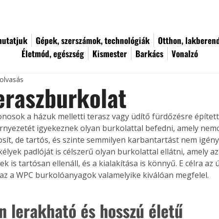
utatjuk
Gépek, szerszámok, technológiák
Otthon, lakberen
Életmód, egészség
Kismester
Barkács
Vonalzó
 olvasás
eraszburkolat
donosok a házuk melletti terasz vagy üdítő fürdőzésre építet
rnyezetét igyekeznek olyan burkolattal befedni, amely nemc
osít, de tartós, és szinte semmilyen karbantartást nem igény
kélyek padlóját is célszerű olyan burkolattal ellátni, amely az
k is tartósan ellenáll, és a kialakítása is könnyű. E célra az ú
az a WPC burkolóanyagok valamelyike kiválóan megfelel.
n lerakható és hosszú életű