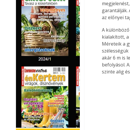
megjelenést,
garantálják.
az előnyei t
A különböző
kialakított,
Méreteik a g
szélességük 1
akár 6 m is l
befolyásol. 
szinte alig é