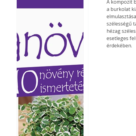
A kompozit b
Ezermester lapszámai. A
Ezermester lapszámai
a burkolat ki
Laptapir kényelmes megoldás,
Laptapir kényelmes 
elmulasztása
mert: – t
mert: – t
szélességű t
hézag széles
esetleges fe
érdekében.