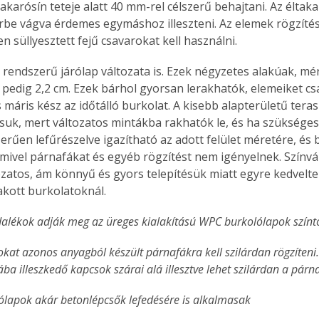
akarósín teteje alatt 40 mm-rel célszerű behajtani. Az éltaka
be vágva érdemes egymáshoz illeszteni. Az elemek rögzíté
 süllyesztett fejű csavarokat kell használni.
k rendszerű járólap változata is. Ezek négyzetes alakúak, mé
pedig 2,2 cm. Ezek bárhol gyorsan lerakhatók, elemeiket csa
s máris kész az időtálló burkolat. A kisebb alapterületű tera
suk, mert változatos mintákba rakhatók le, és ha szükséges 
erűen lefűrészelve igazítható az adott felület méretére, és 
 mivel párnafákat és egyéb rögzítést nem igényelnek. Színv
ozatos, ám könnyű és gyors telepítésük miatt egyre kedvelt
rakott burkolatoknál.
dalékok adják meg az üreges kialakítású WPC burkolólapok szín
okat azonos anyagból készült párnafákra kell szilárdan rögzíteni
ba illeszkedő kapcsok szárai alá illesztve lehet szilárdan a párn
ertben,
Gyógyító növények: a
lapok akár betonlépcsők lefedésére is alkalmasak
sban
természet kincsei az