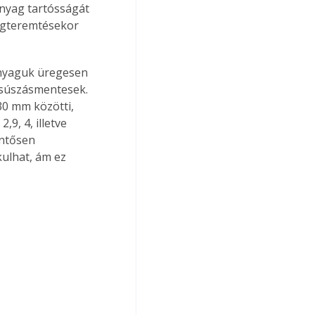
nyag tartósságát 
egteremtésekor 
nyaguk üregesen 
 csúszásmentesek. 
30 mm közötti, 
9, 4, illetve 
entősen 
ulhat, ám ez 