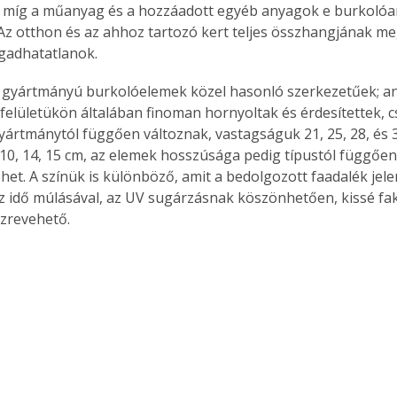
 míg a műanyag és a hozzáadott egyéb anyagok e burkolóa
 Az otthon és az ahhoz tartozó kert teljes összhangjának m
agadhatatlanok.
 gyártmányú burkolóelemek közel hasonló szerkezetűek; a
 a felületükön általában finoman hornyoltak és érdesítettek,
yártmánytól függően változnak, vastagságuk 21, 25, 28, és 
0, 14, 15 cm, az elemek hosszúsága pedig típustól függően 2,
ehet. A színük is különböző, amit a bedolgozott faadalék jel
Az idő múlásával, az UV sugárzásnak köszönhetően, kissé fak
szrevehető.