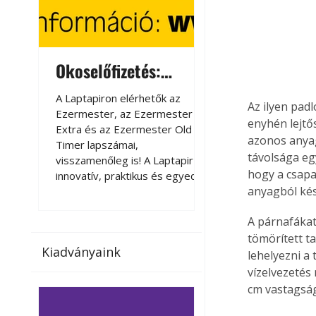
Okoselőfizetés:
Okoselőfizetés
Ezermester Extra
A Laptapiron elérhetők az
A Laptapiron elérhető
Az ilyen padl
Ezermester, az Ezermester
Ezermester, az Ezer
enyhén lejtős
Extra és az Ezermester Old
Extra és az Ezermest
azonos anyag
Timer lapszámai,
Timer lapszámai,
távolsága eg
visszamenőleg is! A Laptapir új,
visszamenőleg is! A La
hogy a csapa
innovatív, praktikus és egyedi
innovatív, praktikus 
anyagból kés
megoldás a nyomtatott
megoldás a nyomtato
magazinok digitális olvasására
magazinok digitális o
A párnafákat
számítógépen, okostelefonon
számítógépen, okost
vagy táblagépen. Kényelmesen
vagy táblagépen. Ké
tömörített ta
Kiadványaink
az otthonában, útközben vagy
az otthonában, útköz
lehelyezni a 
nyaralás, pihenés alatt is
nyaralás, pihenés alat
vízelvezetés 
elérhetők lapszámaink. Bárhol,
elérhetők lapszámaink
cm vastagság
bármikor, akár külföldön élve
bármikor, akár külföld
vagy dolgozva is olvashatók az
vagy dolgozva is olv