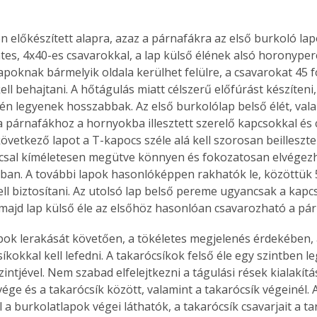
n előkészített alapra, azaz a párnafákra az első burkoló lap
es, 4x40-es csavarokkal, a lap külső élének alsó horonyper
lapoknak bármelyik oldala kerülhet felülre, a csavarokat 45 
l behajtani. A hőtágulás miatt célszerű előfúrást készíteni,
n legyenek hosszabbak. Az első burkolólap belső élét, valam
a párnafákhoz a hornyokba illesztett szerelő kapcsokkal és 
következő lapot a T-kapocs széle alá kell szorosan beilleszte
sal kíméletesen megütve könnyen és fokozatosan elvégezh
ában. A további lapok hasonlóképpen rakhatók le, közöttük
ll biztosítani. Az utolsó lap belső pereme ugyancsak a kapcs
majd lap külső éle az elsőhöz hasonlóan csavarozható a pár
pok lerakását követően, a tökéletes megjelenés érdekében, 
síkokkal kell lefedni. A takarócsíkok felső éle egy szintben l
zintjével. Nem szabad elfelejtkezni a tágulási rések kialakítá
vége és a takarócsík között, valamint a takarócsík végeinél. 
l a burkolatlapok végei láthatók, a takarócsík csavarjait a 