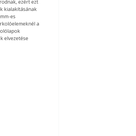
odnak, ezért ezt 
ek kialakításának 
6 mm-es 
urkolóelemeknél a 
kolólapok 
k elvezetése 