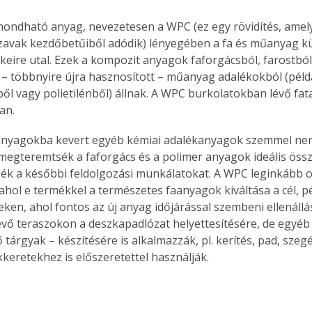
mondható anyag, nevezetesen a WPC (ez egy rövidítés, amely
avak kezdőbetűiből adódik) lényegében a fa és műanyag kü
eire utal. Ezek a kompozit anyagok faforgácsból, farostból
 – többnyire újra hasznosított – műanyag adalékokból (péld
ből vagy polietilénből) állnak. A WPC burkolatokban lévő fat
an.
anyagokba kevert egyéb kémiai adalékanyagok szemmel nem
 megteremtsék a faforgács és a polimer anyagok ideális össz
k a későbbi feldolgozási munkálatokat. A WPC leginkább ot
hol e termékkel a természetes faanyagok kiváltása a cél, p
teken, ahol fontos az új anyag időjárással szembeni ellenállás
vő teraszokon a deszkapadlózat helyettesítésére, de egyéb 
 tárgyak – készítésére is alkalmazzák, pl. kerítés, pad, szeg
kkeretekhez is előszeretettel használják.