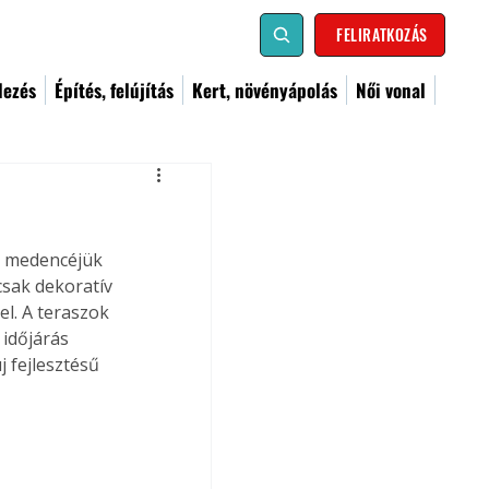
FELIRATKOZÁS
dezés
Építés, felújítás
Kert, növényápolás
Női vonal
t medencéjük 
sak dekoratív 
el. A teraszok 
 időjárás 
j fejlesztésű 