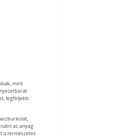
bak, mint 
nyezetbarát 
t, legfeljebb 
aszburkolat, 
ználni az anyag 
nt a természetes 