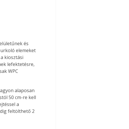
felületűnek és 
 burkoló elemeket 
a kiosztási 
ek lefektetésre, 
csak WPC 
 nagyon alaposan 
tól 50 cm-re kell 
jtéssel a 
ig feltölthető 2 