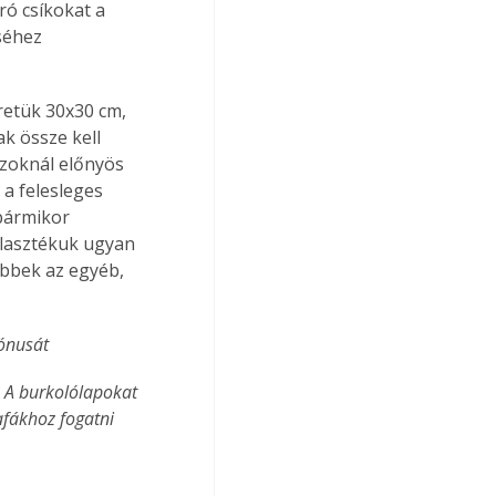
ró csíkokat a 
séhez 
retük 30x30 cm, 
k össze kell 
szoknál előnyös 
a felesleges 
bármikor 
álasztékuk ugyan 
ebbek az egyéb, 
tónusát
. A burkolólapokat 
afákhoz fogatni