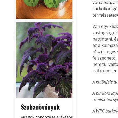
vonalban, a t
sarkokon gér
természetesen
Van egy klic
vastagságuk 
pattintani, é
az alkalmazá
részük egysz
felszedhető,
nem túl vált
szilárdan le
A különféle a
A burkoló lap
az élük hornyá
Szobanövények
Virágoskert: k
A WPC burkoló
teraszon, laká
Virágok gondozása a lakásban,