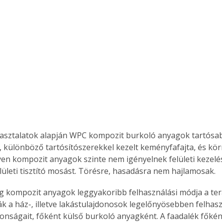
pasztalatok alapján WPC kompozit burkoló anyagok tartósab
 különböző tartósítószerekkel kezelt keményfafajta, és kör
lyen kompozit anyagok szinte nem igényelnek felületi kezelés
lületi tisztító mosást. Törésre, hasadásra nem hajlamosak.
 kompozit anyagok leggyakoribb felhasználási módja a ter
ják a ház-, illetve lakástulajdonosok legelőnyösebben felhas
jdonságait, főként külső burkoló anyagként. A faadalék főké