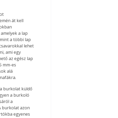
ot 
emén át kell 
fokban 
 amelyek a lap 
int a többi lap 
csavarokkal lehet 
ni, ami egy 
ető az egész lap 
 5 mm-es 
ok alá 
nafákra.
a burkolat küldő 
egyen a burkoló 
sáról a 
A burkolat azon 
tartókba egyenes 