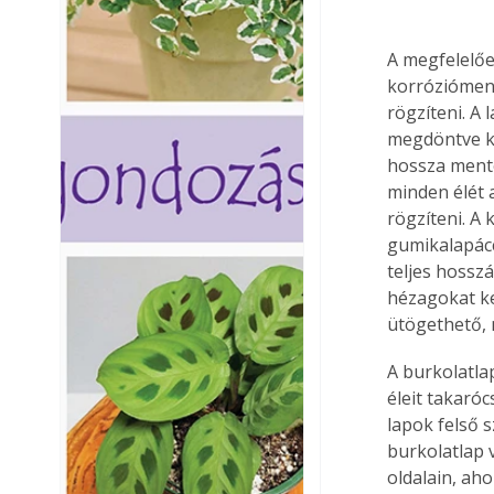
A megfelelőe
korrózióment
rögzíteni. A 
megdöntve kel
hossza menté
minden élét 
rögzíteni. A 
gumikalapácc
teljes hossz
hézagokat ke
ütögethető, 
A burkolatla
éleit takaróc
lapok felső s
burkolatlap 
oldalain, aho