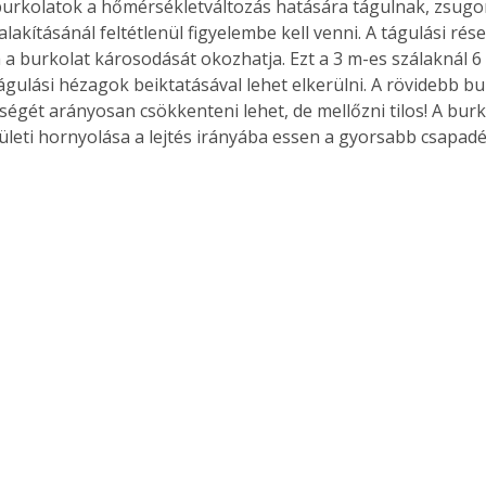
urkolatok a hőmérsékletváltozás hatására tágulnak, zsugor
. A
alakításánál feltétlenül figyelembe kell venni. A tágulási rés
megoldás,
 a burkolat károsodását okozhatja. Ezt a 3 m-es szálaknál 
águlási hézagok beiktatásával lehet elkerülni. A rövidebb b
ségét arányosan csökkenteni lehet, de mellőzni tilos! A bur
lületi hornyolása a lejtés irányába essen a gyorsabb csapadé