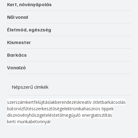
Kert, növényápolás
Női vonal
Életmód, egészség
Kismester
Barkács
Vonalzó
Népszerű címkék
szerszám
kert
felújítás
lakberendezés
kreatív ötlet
barkácsolás
bútor
víz
fűtés
szerkesztőség
elektronika
hasznos tippek
dísznövény
hőszigetelés
tető
megújuló energia
tisztítás
kerti munka
beton
nyár