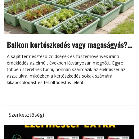
Balkon kertészkedés vagy magaságyás?
Helytakarékos kertészkedés
A saját termesztésű zöldségek és fűszernövények iránti
érdeklődés az elmúlt években látványosan megnőtt. Egyre
többen szeretnék tudni, honnan származik az élelmiszer az
l
asztalukra, miközben a kertészkedés sokak számára
kikapcsolódást és feltöltődést is jelent.
é
d
Szerkesztőségi