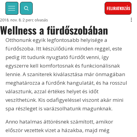
FELIRATKOZÁS
2018. nov. 8.
2 perc olvasás
Wellness a fürdőszobában
Otthonunk egyik legfontosabb helyisége a 
fürdőszoba. Itt készülődünk minden reggel, este 
pedig itt tudunk nyugtató fürdőt venni, így 
egyszerre kell komfortosnak és funkcionálisnak 
lennie. A szaniterek kiválasztása már önmagában 
meghatározza a fürdőnk hangulatát, és ha rosszul 
választunk, azzal értékes helyet és időt 
veszíthetünk. Kis odafigyeléssel viszont akár mini 
spa részleget is varázsolhatunk magunknak.
Anno hatalmas áttörésnek számított, amikor 
először vezettek vizet a házakba, majd még 