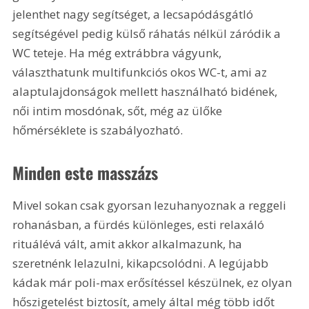
jelenthet nagy segítséget, a lecsapódásgátló 
segítségével pedig külső ráhatás nélkül záródik a 
WC teteje. Ha még extrábbra vágyunk, 
választhatunk multifunkciós okos WC-t, ami az 
alaptulajdonságok mellett használható bidének, 
női intim mosdónak, sőt, még az ülőke 
hőmérséklete is szabályozható.
Minden este masszázs
Mivel sokan csak gyorsan lezuhanyoznak a reggeli 
rohanásban, a fürdés különleges, esti relaxáló 
rituálévá vált, amit akkor alkalmazunk, ha 
szeretnénk lelazulni, kikapcsolódni. A legújabb 
kádak már poli-max erősítéssel készülnek, ez olyan 
hőszigetelést biztosít, amely által még több időt 