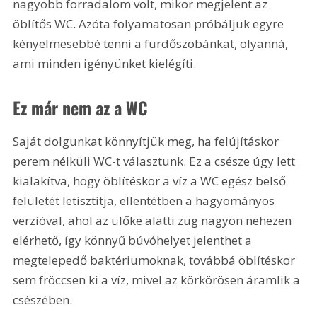
nagyobb forradalom volt, mikor megjelent az 
öblítős WC. Azóta folyamatosan próbáljuk egyre 
kényelmesebbé tenni a fürdőszobánkat, olyanná, 
ami minden igényünket kielégíti. 
Ez már nem az a WC
Saját dolgunkat könnyítjük meg, ha felújításkor 
perem nélküli WC-t választunk. Ez a csésze úgy lett 
kialakítva, hogy öblítéskor a víz a WC egész belső 
felületét letisztítja, ellentétben a hagyományos 
verzióval, ahol az ülőke alatti zug nagyon nehezen 
elérhető, így könnyű búvóhelyet jelenthet a 
megtelepedő baktériumoknak, továbbá öblítéskor 
sem fröccsen ki a víz, mivel az körkörösen áramlik a 
csészében.