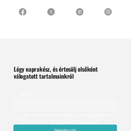
Légy naprakész, és értesülj elsőként
válogatott tartalmainkról
E-mail cím
*
Igen, szeretnék feliratkozni, és elfogadom az 
adatkezelést. 
Adatvédelmi tájékoztató
Feliratkozás