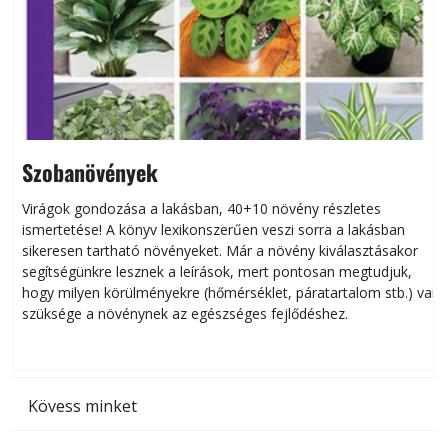
Szobanövények
Virágok gondozása a lakásban, 40+10 növény részletes
ismertetése! A könyv lexikonszerűen veszi sorra a lakásban
s
sikeresen tart­ha­tó növényeket. Már a növény kiválasztásakor
h
segítségünkre lesznek a leírások, mert pontosan megtudjuk,
k
hogy milyen körülményekre (hőmérséklet, páratartalom stb.) van
szüksége a növénynek az egészséges fejlődéshez.
t
Kövess minket