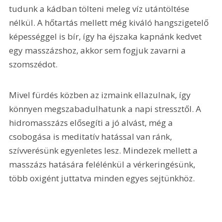
tudunk a kádban tölteni meleg víz utántöltése 
nélkül. A hőtartás mellett még kiváló hangszigetelő 
képességgel is bír, így ha éjszaka kapnánk kedvet 
egy masszázshoz, akkor sem fogjuk zavarni a 
szomszédot.
Mivel fürdés közben az izmaink ellazulnak, így 
könnyen megszabadulhatunk a napi stressztől. A 
hidromasszázs elősegíti a jó alvást, még a 
csobogása is meditatív hatással van ránk, 
szívverésünk egyenletes lesz. Mindezek mellett a 
masszázs hatására felélénkül a vérkeringésünk, 
több oxigént juttatva minden egyes sejtünkhöz.