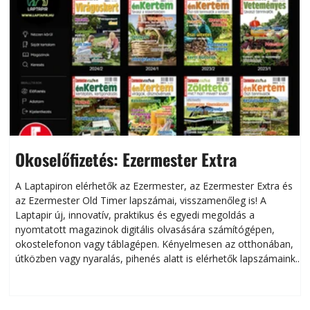
Okoselőfizetés: Ezermester Extra
A Laptapiron elérhetők az Ezermester, az Ezermester Extra és
az Ezermester Old Timer lapszámai, visszamenőleg is! A
Laptapir új, innovatív, praktikus és egyedi megoldás a
L
nyomtatott magazinok digitális olvasására számítógépen,
okostelefonon vagy táblagépen. Kényelmesen az otthonában,
útközben vagy nyaralás, pihenés alatt is elérhetők lapszámaink.
ú
Bárhol, bármikor, akár külföldön élve vagy dolgozva is
B
olvashatók az Ezermester lapszámai. A Laptapir kényelmes
megoldás, mert: – t