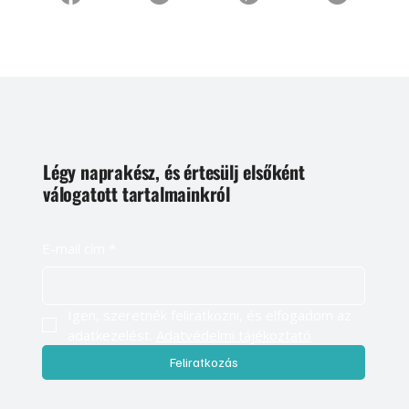
Légy naprakész, és értesülj elsőként
válogatott tartalmainkról
E-mail cím
*
Igen, szeretnék feliratkozni, és elfogadom az 
adatkezelést. 
Adatvédelmi tájékoztató
Feliratkozás