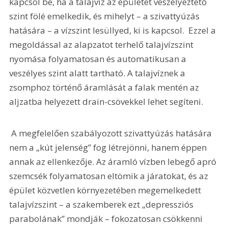
kapcsol be, ha a talajvíz az épületet veszélyeztető 
szint fölé emelkedik, és mihelyt – a szivattyúzás 
hatására – a vízszint lesüllyed, ki is kapcsol.  Ezzel a 
megoldással az alapzatot terhelő talajvízszint 
nyomása folyamatosan és automatikusan a 
veszélyes szint alatt tartható. A talajvíznek a 
zsomphoz történő áramlását a falak mentén az 
aljzatba helyezett drain-csövekkel lehet segíteni.  
 A megfelelően szabályozott szivattyúzás hatására 
nem a „kút jelenség” fog létrejönni, hanem éppen 
annak az ellenkezője. Az áramló vízben lebegő apró 
szemcsék folyamatosan eltömik a járatokat, és az 
épület közvetlen környezetében megemelkedett 
talajvízszint – a szakemberek ezt „depressziós 
parabolának” mondják – fokozatosan csökkenni 