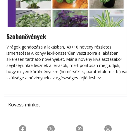
Szobanövények
Virágok gondozása a lakásban, 40+10 növény részletes
ismertetése! A könyv lexikonszerűen veszi sorra a lakásban
s
sikeresen tart­ha­tó növényeket. Már a növény kiválasztásakor
h
segítségünkre lesznek a leírások, mert pontosan megtudjuk,
k
hogy milyen körülményekre (hőmérséklet, páratartalom stb.) van
szüksége a növénynek az egészséges fejlődéshez.
t
Kövess minket