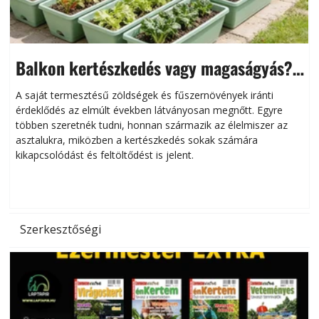
Balkon kertészkedés vagy magaságyás?
Helytakarékos kertészkedés
A saját termesztésű zöldségek és fűszernövények iránti
érdeklődés az elmúlt években látványosan megnőtt. Egyre
többen szeretnék tudni, honnan származik az élelmiszer az
l
asztalukra, miközben a kertészkedés sokak számára
kikapcsolódást és feltöltődést is jelent.
é
d
Szerkesztőségi