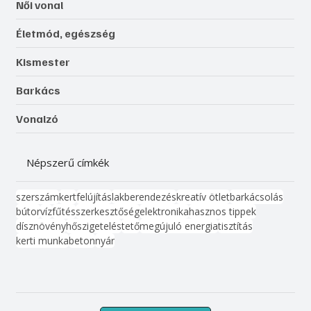
Női vonal
Életmód, egészség
Kismester
Barkács
Vonalzó
Népszerű címkék
szerszám
kert
felújítás
lakberendezés
kreatív ötlet
barkácsolás
bútor
víz
fűtés
szerkesztőség
elektronika
hasznos tippek
dísznövény
hőszigetelés
tető
megújuló energia
tisztítás
kerti munka
beton
nyár