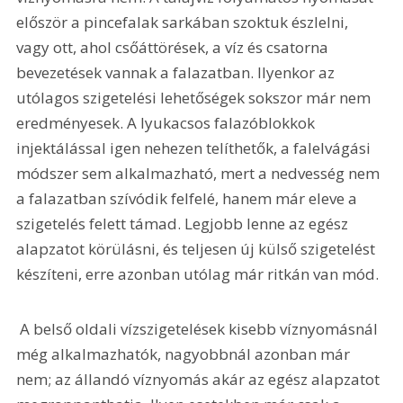
először a pincefalak sarkában szoktuk észlelni, 
vagy ott, ahol csőáttörések, a víz és csatorna 
bevezetések vannak a falazatban. Ilyenkor az 
utólagos szigetelési lehetőségek sokszor már nem 
eredményesek. A lyukacsos falazóblokkok 
injektálással igen nehezen telíthetők, a falelvágási 
módszer sem alkalmazható, mert a nedvesség nem 
a falazatban szívódik felfelé, hanem már eleve a 
szigetelés felett támad. Legjobb lenne az egész 
alapzatot körülásni, és teljesen új külső szigetelést 
készíteni, erre azonban utólag már ritkán van mód. 
 A belső oldali vízszigetelések kisebb víznyomásnál 
még alkalmazhatók, nagyobbnál azonban már 
nem; az állandó víznyomás akár az egész alapzatot 