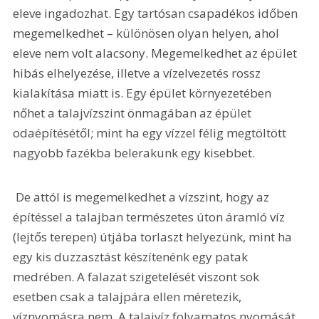
eleve ingadozhat. Egy tartósan csapadékos időben 
megemelkedhet – különösen olyan helyen, ahol 
eleve nem volt alacsony. Megemelkedhet az épület 
hibás elhelyezése, illetve a vízelvezetés rossz 
kialakítása miatt is. Egy épület környezetében 
nőhet a talajvízszint önmagában az épület 
odaépítésétől; mint ha egy vízzel félig megtöltött 
nagyobb fazékba belerakunk egy kisebbet. 
 De attól is megemelkedhet a vízszint, hogy az 
építéssel a talajban természetes úton áramló víz 
(lejtős terepen) útjába torlaszt helyezünk, mint ha 
egy kis duzzasztást készítenénk egy patak 
medrében. A falazat szigetelését viszont sok 
esetben csak a talajpára ellen méretezik, 
víznyomásra nem. A talajvíz folyamatos nyomását 