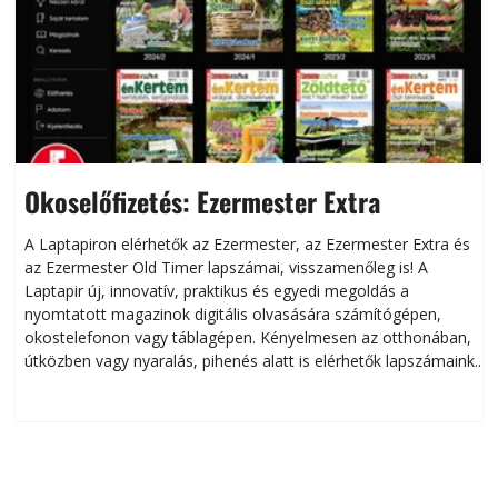
Okoselőfizetés: Ezermester Extra
A Laptapiron elérhetők az Ezermester, az Ezermester Extra és
az Ezermester Old Timer lapszámai, visszamenőleg is! A
Laptapir új, innovatív, praktikus és egyedi megoldás a
L
nyomtatott magazinok digitális olvasására számítógépen,
okostelefonon vagy táblagépen. Kényelmesen az otthonában,
útközben vagy nyaralás, pihenés alatt is elérhetők lapszámaink.
ú
Bárhol, bármikor, akár külföldön élve vagy dolgozva is
B
olvashatók az Ezermester lapszámai. A Laptapir kényelmes
megoldás, mert: – t