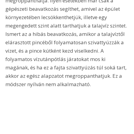
megroppanthatja. Ilyen esetekben már csak a 
gépészeti beavatkozás segíthet, amivel az épület 
környezetében lecsökkenthetjük, illetve egy 
megengedett szint alatt tarthatjuk a talajvíz szintet. 
Ismert az a hibás beavatkozás, amikor a talajvíztől 
elárasztott pincéből folyamatosan szivattyúzzák a 
vizet, és a pince kútként kezd viselkedni. A 
folyamatos vízutánpótlás járatokat mos ki 
magának, és ha ez a fajta szivattyúzás túl soká tart, 
akkor az egész alapzatot megroppanthatjuk. Ez a 
módszer nyílván nem alkalmazható.  