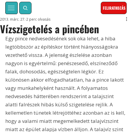
FELIRATKOZÁS
2013. márc. 27.
2 perc olvasás
Vízszigetelés a pincében
Egy pince nedvesedésének sok oka lehet, a hiba 
legtöbbször az építéskor történt hiányosságokra 
vezethető vissza. A jelenség észlelése azonban 
nagyon is egyértelmű: penészesedő, elszíneződő 
falak, dohosodás, egészségtelen légkör. Ez 
különösen akkor elfogadhatatlan, ha a pince lakott 
vagy munkahelyként használt. A folyamatos 
nedvesedés hátterében rendszerint a talajszint 
alatti falrészek hibás külső szigetelése rejlik. A 
kellemetlen tünetek létrejöttéhez azonban az is kell, 
hogy a valami miatt megemelkedett talajvízszint 
miatt az épület alapja vízben álljon. A talajvíz szint 