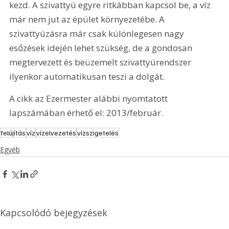
kezd. A szivattyú egyre ritkábban kapcsol be, a víz 
már nem jut az épület környezetébe. A 
szivattyúzásra már csak különlegesen nagy 
esőzések idején lehet szükség, de a gondosan 
megtervezett és beüzemelt szivattyúrendszer 
ilyenkor automatikusan teszi a dolgát.
A cikk az Ezermester alábbi nyomtatott 
lapszámában érhető el: 2013/február.
felújítás
víz
vízelvezetés
vízszigetelés
Egyéb
Kapcsolódó bejegyzések