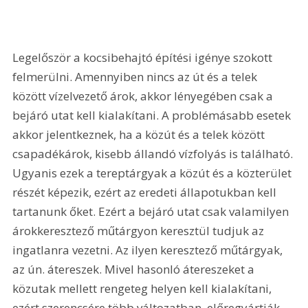
Legelőször a kocsibehajtó építési igénye szokott 
felmerülni. Amennyiben nincs az út és a telek 
között vízelvezető árok, akkor lényegében csak a 
bejáró utat kell kialakítani. A problémásabb esetek 
akkor jelentkeznek, ha a közút és a telek között 
csapadékárok, kisebb állandó vízfolyás is található. 
Ugyanis ezek a tereptárgyak a közút és a közterület 
részét képezik, ezért az eredeti állapotukban kell 
tartanunk őket. Ezért a bejáró utat csak valamilyen 
árokkeresztező műtárgyon keresztül tudjuk az 
ingatlanra vezetni. Az ilyen keresztező műtárgyak, 
az ún. átereszek. Mivel hasonló átereszeket a 
közutak mellett rengeteg helyen kell kialakítani, 
ezért szerencsére több változatban, előregyártják 