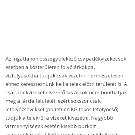
Az ingatlanon összegyülekező csapadékvizeket sok 
esetben a közterületen folyó árkokba, 
vízfolyásokba tudjuk csak vezetni. Természetesen 
ehhez kereszteznünk kell a telek előtti területet is. A 
csapadékvizeket elvezető kis árkok nem bonthatják 
meg a járda felületét, ezért sokszor csak 
lefolyócsövekkel (polietilén KG tokos lefolyócső) 
tudjuk a telekről a vizeket kivezetni. Nagyobb 
vízmennyiségek esetén kisebb burkolt 
csapadékárokkal kell biztosítani a víz lefolyását. 