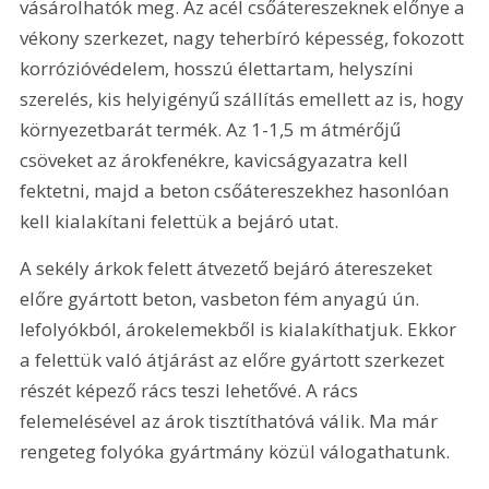
vásárolhatók meg. Az acél csőátereszeknek előnye a 
vékony szerkezet, nagy teherbíró képesség, fokozott 
korrózióvédelem, hosszú élettartam, helyszíni 
szerelés, kis helyigényű szállítás emellett az is, hogy 
környezetbarát termék. Az 1-1,5 m átmérőjű 
csöveket az árokfenékre, kavicságyazatra kell 
fektetni, majd a beton csőátereszekhez hasonlóan 
kell kialakítani felettük a bejáró utat.
A sekély árkok felett átvezető bejáró átereszeket 
előre gyártott beton, vasbeton fém anyagú ún. 
lefolyókból, árokelemekből is kialakíthatjuk. Ekkor 
a felettük való átjárást az előre gyártott szerkezet 
részét képező rács teszi lehetővé. A rács 
felemelésével az árok tisztíthatóvá válik. Ma már 
rengeteg folyóka gyártmány közül válogathatunk.