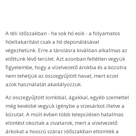
A téli időszakban - ha sok hó esik - a folyamatos 
hóeltakarítást csak a hó deponálásával 
végezhetünk. Erre a tárolásra kiválóan alkalmas az 
előttünk lévő terület. Azt azonban feltétlen vegyük 
figyelembe, hogy a vízelvezető árokba és a közútra 
nem tehetjük az összegyűjtött havat, mert ezzel 
azok használatát akadályozzuk.
Az összegyűjtött lombbal, ágakkal, egyéb szeméttel 
még kevésbé vegyük igénybe a vizesárkot illetve a 
közutat. A múlt évben több településen hatalmas 
elöntést okoztak a zivatarok, mert a vízelvezető 
árkokat a hosszú száraz időszakban eltömték a 