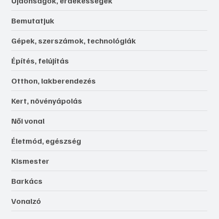
Újdonságok, érdekességek
Bemutatjuk
Gépek, szerszámok, technológiák
Építés, felújítás
Otthon, lakberendezés
Kert, növényápolás
Női vonal
Életmód, egészség
Kismester
Barkács
Vonalzó