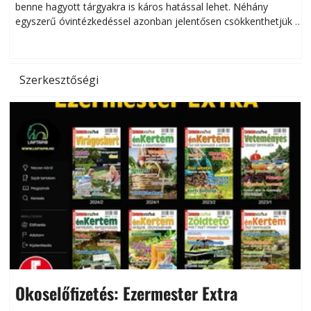
benne hagyott tárgyakra is káros hatással lehet. Néhány
egyszerű óvintézkedéssel azonban jelentősen csökkenthetjük a
hőség káros hatásait.
l
Szerkesztőségi
Okoselőfizetés: Ezermester Extra