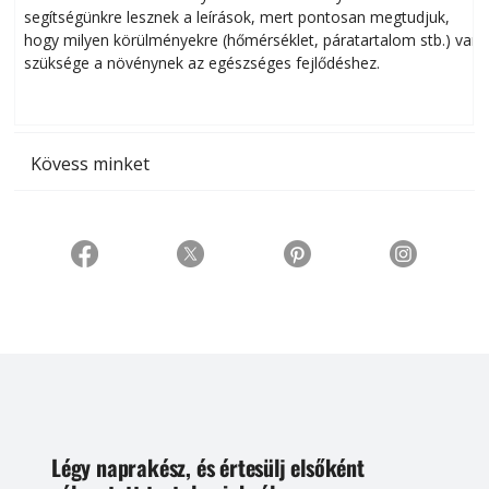
segítségünkre lesznek a leírások, mert pontosan megtudjuk,
k
hogy milyen körülményekre (hőmérséklet, páratartalom stb.) van
szüksége a növénynek az egészséges fejlődéshez.
t
Kövess minket
Légy naprakész, és értesülj elsőként