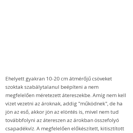
Ehelyett gyakran 10-20 cm átmérőjű csöveket 
szoktak szabálytalanul beépíteni a nem 
megfelelően méretezett átereszekbe. Amíg nem kell 
vizet vezetni az ároknak, addig "működnek", de ha 
jön az eső, akkor jön az elöntés is, mivel nem tud 
továbbfolyni az átereszen az árokban összefolyó 
csapadékvíz. A megfelelően előkészített, kitisztított 