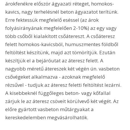
árokfenékre először ágyazati réteget, homokos-
kavics, nagy terhelésnél beton ágyazatot terítünk. 
Erre fektessük megfelelő eséssel (az árok 
folyásirányának megfelelően 2-10%) az egy vagy 
több csőből kialakított csőátereszt. A csőáteresz 
felett homokos-kavicsból, humuszmentes földből 
feltöltést készítünk, majd azt tömörítjük. Ezután 
készítjük el a bejáróutat az áteresz felett. A 
nagyobb méretű átereszek két végén ún. vasbeton 
csővégeket alkalmazva - azoknak megfelelő 
rézsűvel - tudjuk az áteresz feletti feltöltést lezárni. 
A kisebbeknél függőleges beton- vagy kőfallal 
zárjuk le az áteresz csöveit körülvevő két végét. Az 
előre gyártott vasbeton műtárgyakat a 
kereskedelemben megvásárolhatók.