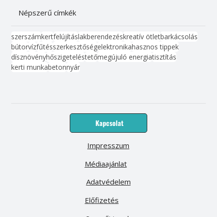
Népszerű címkék
szerszám
kert
felújítás
lakberendezés
kreatív ötlet
barkácsolás
bútor
víz
fűtés
szerkesztőség
elektronika
hasznos tippek
dísznövény
hőszigetelés
tető
megújuló energia
tisztítás
kerti munka
beton
nyár
Kapcsolat
Impresszum
Médiaajánlat
Adatvédelem
Előfizetés