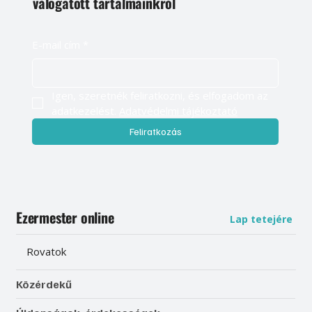
válogatott tartalmainkról
E-mail cím
*
Igen, szeretnék feliratkozni, és elfogadom az 
adatkezelést. 
Adatvédelmi tájékoztató
Feliratkozás
Ezermester online
Lap tetejére
Rovatok
Közérdekű