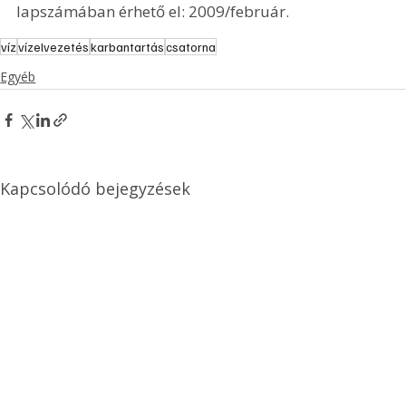
lapszámában érhető el: 2009/február.
víz
vízelvezetés
karbantartás
csatorna
Egyéb
Kapcsolódó bejegyzések