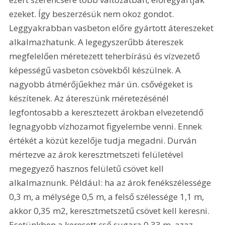
ezeket. Így beszerzésük nem okoz gondot. 
Leggyakrabban vasbeton előre gyártott átereszeket 
alkalmazhatunk. A legegyszerűbb átereszek 
megfelelően méretezett teherbírású és vízvezető 
képességű vasbeton csövekből készülnek. A 
nagyobb átmérőjűekhez már ún. csővégeket is 
készítenek. Az átereszünk méretezésénél 
legfontosabb a keresztezett árokban elvezetendő 
legnagyobb vízhozamot figyelembe venni. Ennek 
értékét a közút kezelője tudja megadni. Durván 
mértezve az árok keresztmetszeti felületével 
megegyező hasznos felületű csövet kell 
alkalmaznunk. Például: ha az árok fenékszélessége 
0,3 m, a mélysége 0,5 m, a felső szélessége 1,1 m, 
akkor 0,35 m2, keresztmetszetű csövet kell keresni. 
Esetünkben a keresett cső sugara 0,33 m, azaz 