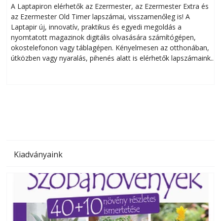
A Laptapiron elérhetők az Ezermester, az Ezermester Extra és
az Ezermester Old Timer lapszámai, visszamenőleg is! A
Laptapir új, innovatív, praktikus és egyedi megoldás a
L
nyomtatott magazinok digitális olvasására számítógépen,
okostelefonon vagy táblagépen. Kényelmesen az otthonában,
útközben vagy nyaralás, pihenés alatt is elérhetők lapszámaink.
ú
Bárhol, bármikor, akár külföldön élve vagy dolgozva is
B
olvashatók az Ezermester lapszámai. A Laptapir kényelmes
megoldás, mert: – t
Kiadványaink