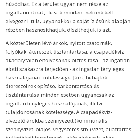
húzódhat. Ez a terület ugyan nem része az 
ingatlanunknak, de sok mindent nekünk kell 
elvégezni itt is, ugyanakkor a saját ízlésünk alapján 
részben hasznosíthatjuk, díszíthetjük is azt.
A közterületen lévő árkok, nyitott csatornák, 
folyókák, átereszek tisztántartása, a csapadékvíz 
akadálytalan elfolyásának biztosítása - az ingatlan 
előtti szakaszra terjedően - az ingatlan tényleges 
használójának kötelessége. Jáműbehajtók 
átereszeinek építése, karbantartása és 
tisztántartása minden esetben ugyancsak az 
ingatlan tényleges használójának, illetve 
tulajdonosának kötelessége. A csapadékvíz-
elvezető árokba szennyezett (kommunális 
szennyvizet, olajos, vegyszeres stb.) vizet, állattartás 
hulladékait tartalmazó - akár előkezelt, akár 