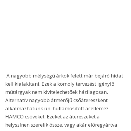
 A nagyobb mélységű árkok felett már bejáró hidat 
kell kialakítani. Ezek a komoly tervezést igénylő 
műtárgyak nem kivitelezhetőek házilagosan. 
Alternatív nagyobb átmérőjű csőátereszként 
alkalmazhatunk ún. hullámosított acéllemez 
HAMCO csöveket. Ezeket az átereszeket a 
helyszínen szerelik össze, vagy akár előregyártva 