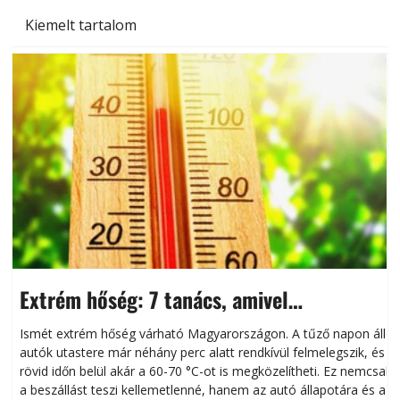
Kiemelt tartalom
Extrém hőség: 7 tanács, amivel
megóvhatjuk autónkat a nyári károktól
Ismét extrém hőség várható Magyarországon. A tűző napon álló
autók utastere már néhány perc alatt rendkívül felmelegszik, és
rövid időn belül akár a 60-70 °C-ot is megközelítheti. Ez nemcsak
n
a beszállást teszi kellemetlenné, hanem az autó állapotára és a