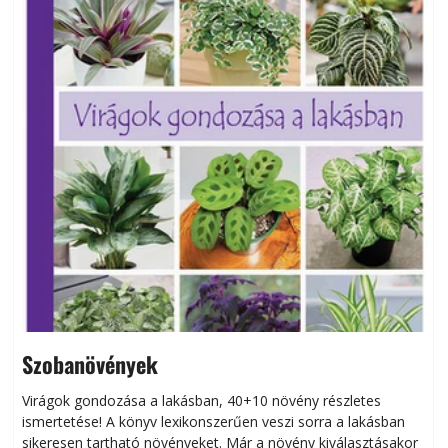
Szobanövények
Virágok gondozása a lakásban, 40+10 növény részletes
ismertetése! A könyv lexikonszerűen veszi sorra a lakásban
s
sikeresen tart­ha­tó növényeket. Már a növény kiválasztásakor
h