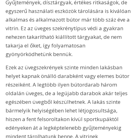
Gyűjtemények, dísztárgyak, értékes ritkaságok, de 
egyszerű használati eszközök tárolására is kiválóan 
alkalmas és alkalmazott bútor már több száz éve a 
vitrin. Ez az üveges szekrénytípus védi a gyakran 
nehezen takarítható kiállított tárgyakat, de nem 
takarja el őket, így folyamatosan 
gyönyörködhetünk bennük.
Ezek az üvegszekrények szinte minden lakásban 
helyet kapnak önálló darabként vagy elemes bútor 
részeiként. A legtöbb ilyen bútordarab három 
oldalán üveges, de a legújabb darabok akár teljes 
egészében üvegből készülhetnek. A lakás szinte 
bármelyik helyiségében lehet létjogosultsága, 
hiszen a fent felsoroltakon kívül sportkupáktól 
edényeken át a legképtelenebb gyűjteményekig 
mindent tárolhatunk benne. A vitrinek 