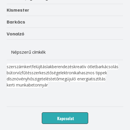
Kismester
Barkács
Vonalzó
Népszerű címkék
szerszám
kert
felújítás
lakberendezés
kreatív ötlet
barkácsolás
bútor
víz
fűtés
szerkesztőség
elektronika
hasznos tippek
dísznövény
hőszigetelés
tető
megújuló energia
tisztítás
kerti munka
beton
nyár
Kapcsolat