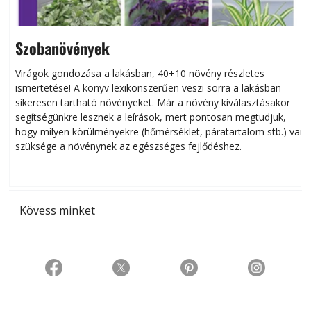
Szobanövények
Virágok gondozása a lakásban, 40+10 növény részletes
ismertetése! A könyv lexikonszerűen veszi sorra a lakásban
s
sikeresen tart­ha­tó növényeket. Már a növény kiválasztásakor
h
segítségünkre lesznek a leírások, mert pontosan megtudjuk,
k
hogy milyen körülményekre (hőmérséklet, páratartalom stb.) van
szüksége a növénynek az egészséges fejlődéshez.
t
Kövess minket