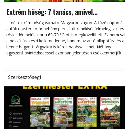
Extrém hőség: 7 tanács, amivel
megóvhatjuk autónkat a nyári károktól
Ismét extrém hőség várható Magyarországon. A tűző napon álló
autók utastere már néhány perc alatt rendkívül felmelegszik, és
rövid időn belül akár a 60-70 °C-ot is megközelítheti. Ez nemcsak
n
a beszállást teszi kellemetlenné, hanem az autó állapotára és a
benne hagyott tárgyakra is káros hatással lehet. Néhány
egyszerű óvintézkedéssel azonban jelentősen csökkenthetjük a
hőség káros hatásait.
l
Szerkesztőségi