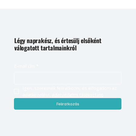
Légy naprakész, és értesülj elsőként
válogatott tartalmainkról
E-mail cím
*
Igen, szeretnék feliratkozni, és elfogadom az 
adatkezelést. 
Adatvédelmi tájékoztató
Feliratkozás