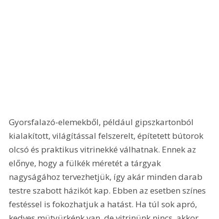
Gyorsfalazó-elemekből, például gipszkartonból 
kialakított, világítással felszerelt, építetett bútorok 
olcsó és praktikus vitrinekké válhatnak. Ennek az 
előnye, hogy a fülkék méretét a tárgyak 
nagyságához tervezhetjük, így akár minden darab 
testre szabott házikót kap. Ebben az esetben színes 
festéssel is fokozhatjuk a hatást. Ha túl sok apró, 
kedves mütyürkénk van, de vitrinünk nincs, akkor 