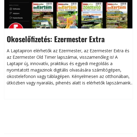
Okoselőfizetés: Ezermester Extra
A Laptapiron elérhetők az Ezermester, az Ezermester Extra és
az Ezermester Old Timer lapszámai, visszamenőleg is! A
Laptapir új, innovatív, praktikus és egyedi megoldás a
L
nyomtatott magazinok digitális olvasására számítógépen,
okostelefonon vagy táblagépen. Kényelmesen az otthonában,
útközben vagy nyaralás, pihenés alatt is elérhetők lapszámaink.
ú
Bárhol, bármikor, akár külföldön élve vagy dolgozva is
B
olvashatók az Ezermester lapszámai. A Laptapir kényelmes
megoldás, mert: – t