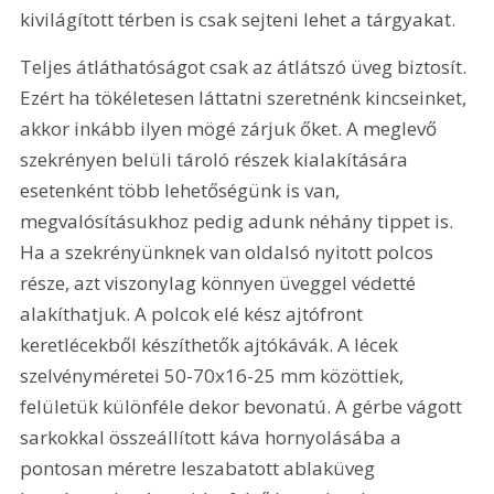
kivilágított térben is csak sejteni lehet a tárgyakat.
Teljes átláthatóságot csak az átlátszó üveg biztosít. 
Ezért ha tökéletesen láttatni szeretnénk kincseinket, 
akkor inkább ilyen mögé zárjuk őket. A meglevő 
szekrényen belüli tároló részek kialakítására 
esetenként több lehetőségünk is van, 
megvalósításukhoz pedig adunk néhány tippet is. 
Ha a szekrényünknek van oldalsó nyitott polcos 
része, azt viszonylag könnyen üveggel védetté 
alakíthatjuk. A polcok elé kész ajtófront 
keretlécekből készíthetők ajtókávák. A lécek 
szelvényméretei 50-70x16-25 mm közöttiek, 
felületük különféle dekor bevonatú. A gérbe vágott 
sarkokkal összeállított káva hornyolásába a 
pontosan méretre leszabatott ablaküveg 