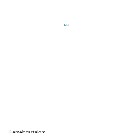
Gyerekszoba az új tanévhez
Kiemelt tartalom