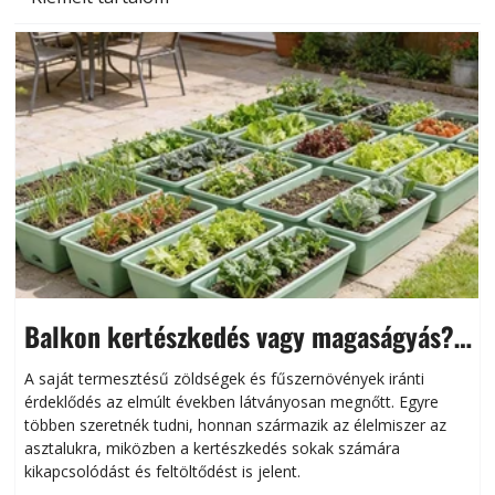
Balkon kertészkedés vagy magaságyás?
Helytakarékos kertészkedés
A saját termesztésű zöldségek és fűszernövények iránti
érdeklődés az elmúlt években látványosan megnőtt. Egyre
többen szeretnék tudni, honnan származik az élelmiszer az
l
asztalukra, miközben a kertészkedés sokak számára
kikapcsolódást és feltöltődést is jelent.
é