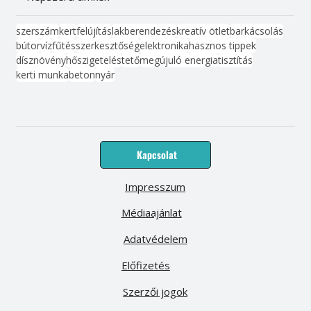
szerszám
kert
felújítás
lakberendezés
kreatív ötlet
barkácsolás
bútor
víz
fűtés
szerkesztőség
elektronika
hasznos tippek
dísznövény
hőszigetelés
tető
megújuló energia
tisztítás
kerti munka
beton
nyár
Kapcsolat
Impresszum
Médiaajánlat
Adatvédelem
Előfizetés
Szerzői jogok