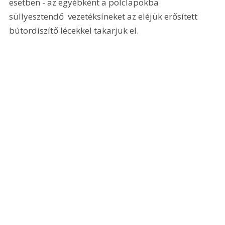
esetben - az egyébként a polclapokba 
süllyesztendő  vezetéksíneket az eléjük erősített 
bútordíszítő lécekkel takarjuk el. 