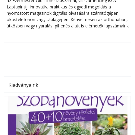
az Ezermester Old Timer lapszámai, visszamenőleg is! A
Laptapir új, innovatív, praktikus és egyedi megoldás a
L
nyomtatott magazinok digitális olvasására számítógépen,
okostelefonon vagy táblagépen. Kényelmesen az otthonában,
útközben vagy nyaralás, pihenés alatt is elérhetők lapszámaink.
ú
Bárhol, bármikor, akár külföldön élve vagy dolgozva is
B
olvashatók az Ezermester lapszámai. A Laptapir kényelmes
megoldás, mert: – t
Kiadványaink