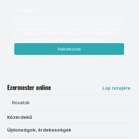
E-mail cím
*
Igen, szeretnék feliratkozni, és elfogadom az 
adatkezelést. 
Adatvédelmi tájékoztató
Feliratkozás
Ezermester online
Lap tetejére
Rovatok
Közérdekű
Újdonságok, érdekességek