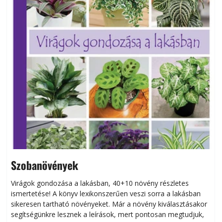
Szobanövények
Virágok gondozása a lakásban, 40+10 növény részletes
ismertetése! A könyv lexikonszerűen veszi sorra a lakásban
s
sikeresen tart­ha­tó növényeket. Már a növény kiválasztásakor
h
segítségünkre lesznek a leírások, mert pontosan megtudjuk,
k