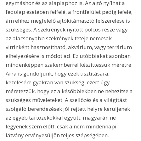
egymáshoz és az alaplaphoz is. Az ajtó nyílhat a 
fedőlap esetében felfelé, a frontfelület pedig lefelé, 
ám ehhez megfelelő ajtókitámasztó felszerelése is 
szükséges. A szekrények nyitott polcos része vagy 
az alacsonyabb szekrények teteje nemcsak 
vitrinként hasznosítható, akvárium, vagy terrárium 
elhelyezésére is módot ad. Ez utóbbiakat azonban 
mindenképpen szakemberrel készíttessük méretre. 
Arra is gondoljunk, hogy ezek tisztítására, 
kezelésére gyakran van szükség, ezért úgy 
méretezzük, hogy ez a későbbiekben ne nehezítse a 
szükséges műveleteket. A szellőzés és a világítást 
szolgáló berendezések jól rejtett helyre kerüljenek 
az egyéb tartozékokkal együtt, magyarán ne 
legyenek szem előtt, csak a nem mindennapi 
látvány érvényesüljön teljes szépségében.