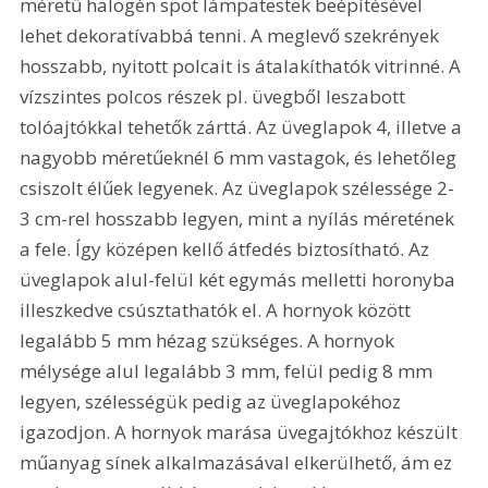
méretű halogén spot lámpatestek beépítésével 
lehet dekoratívabbá tenni. A meglevő szekrények 
hosszabb, nyitott polcait is átalakíthatók vitrinné. A 
vízszintes polcos részek pl. üvegből leszabott 
tolóajtókkal tehetők zárttá. Az üveglapok 4, illetve a 
nagyobb méretűeknél 6 mm vastagok, és lehetőleg 
csiszolt élűek legyenek. Az üveglapok szélessége 2-
3 cm-rel hosszabb legyen, mint a nyílás méretének 
a fele. Így középen kellő átfedés biztosítható. Az 
üveglapok alul-felül két egymás melletti horonyba 
illeszkedve csúsztathatók el. A hornyok között 
legalább 5 mm hézag szükséges. A hornyok 
mélysége alul legalább 3 mm, felül pedig 8 mm 
legyen, szélességük pedig az üveglapokéhoz 
igazodjon. A hornyok marása üvegajtókhoz készült 
műanyag sínek alkalmazásával elkerülhető, ám ez 