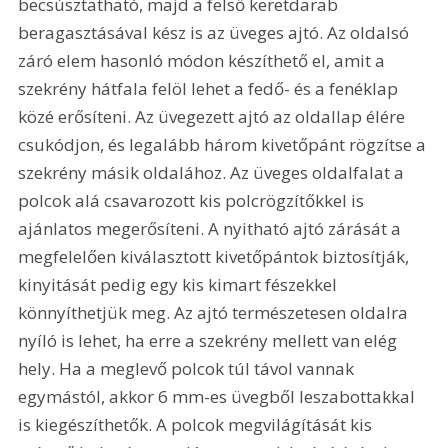
becsúsztatható, majd a felső keretdarab 
beragasztásával kész is az üveges ajtó. Az oldalsó 
záró elem hasonló módon készíthető el, amit a 
szekrény hátfala felöl lehet a fedő- és a fenéklap 
közé erősíteni. Az üvegezett ajtó az oldallap élére 
csukódjon, és legalább három kivetőpánt rögzítse a 
szekrény másik oldalához. Az üveges oldalfalat a 
polcok alá csavarozott kis polcrögzítőkkel is 
ajánlatos megerősíteni. A nyitható ajtó zárását a 
megfelelően kiválasztott kivetőpántok biztosítják, 
kinyitását pedig egy kis kimart fészekkel 
könnyíthetjük meg. Az ajtó természetesen oldalra 
nyíló is lehet, ha erre a szekrény mellett van elég 
hely. Ha a meglevő polcok túl távol vannak 
egymástól, akkor 6 mm-es üvegből leszabottakkal 
is kiegészíthetők. A polcok megvilágítását kis 