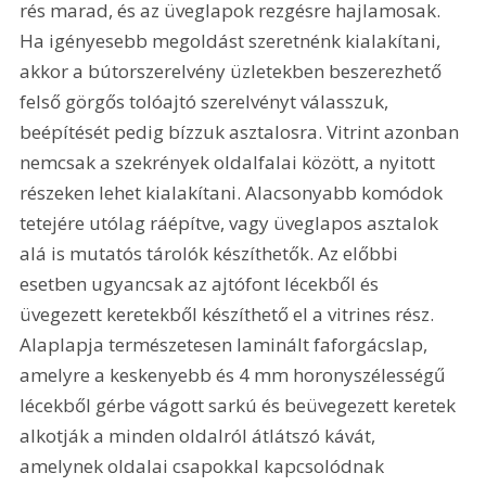
rés marad, és az üveglapok rezgésre hajlamosak. 
Ha igényesebb megoldást szeretnénk kialakítani, 
akkor a bútorszerelvény üzletekben beszerezhető 
felső görgős tolóajtó szerelvényt válasszuk, 
beépítését pedig bízzuk asztalosra. Vitrint azonban 
nemcsak a szekrények oldalfalai között, a nyitott 
részeken lehet kialakítani. Alacsonyabb komódok 
tetejére utólag ráépítve, vagy üveglapos asztalok 
alá is mutatós tárolók készíthetők. Az előbbi 
esetben ugyancsak az ajtófont lécekből és 
üvegezett keretekből készíthető el a vitrines rész. 
Alaplapja természetesen laminált faforgácslap, 
amelyre a keskenyebb és 4 mm horonyszélességű 
lécekből gérbe vágott sarkú és beüvegezett keretek 
alkotják a minden oldalról átlátszó kávát, 
amelynek oldalai csapokkal kapcsolódnak 