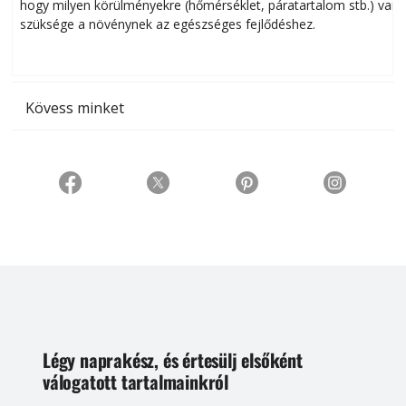
hogy milyen körülményekre (hőmérséklet, páratartalom stb.) van
szüksége a növénynek az egészséges fejlődéshez.
t
Kövess minket
Légy naprakész, és értesülj elsőként
válogatott tartalmainkról