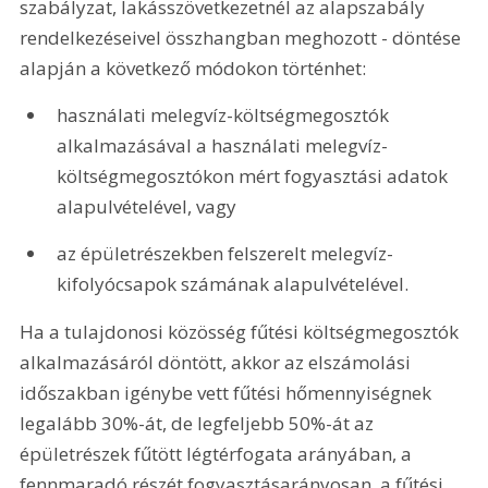
szabályzat, lakásszövetkezetnél az alapszabály 
rendelkezéseivel összhangban meghozott - döntése 
alapján a következő módokon történhet: 
használati melegvíz-költségmegosztók 
alkalmazásával a használati melegvíz-
költségmegosztókon mért fogyasztási adatok 
alapulvételével, vagy 
az épületrészekben felszerelt melegvíz-
kifolyócsapok számának alapulvételével. 
Ha a tulajdonosi közösség fűtési költségmegosztók 
alkalmazásáról döntött, akkor az elszámolási 
időszakban igénybe vett fűtési hőmennyiségnek 
legalább 30%-át, de legfeljebb 50%-át az 
épületrészek fűtött légtérfogata arányában, a 
fennmaradó részét fogyasztásarányosan, a fűtési 