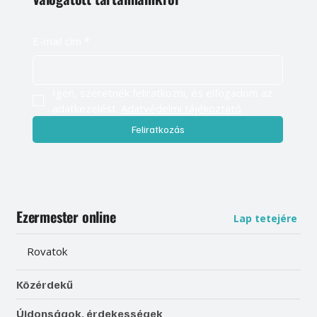
E-mail cím
*
Igen, szeretnék feliratkozni, és elfogadom az 
adatkezelést. 
Adatvédelmi tájékoztató
Feliratkozás
Ezermester online
Lap tetejére
Rovatok
Közérdekű
Újdonságok, érdekességek