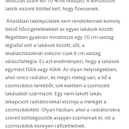
felosztás utáni 60-70 %-os hődíjat). A körülöttük 
lakók viszont többet kell, hogy fizessenek.
 Általában lakóépületek nem rendelkeznek komoly 
belső hőszigetelésekkel az egyes lakások között. 
Régebben gyakran mindössze egy 10 cm vastag 
téglafal volt a lakások között, sőt, a 
leválasztásoknál sokszor csak 6 cm vastag 
válaszfaltégla. Ez azt eredményezi, hogy a lakások 
egymást fűtik vagy hűtik. Az olyan helyiségekben, 
ahol nincs radiátor, és mégis meleg van, a hő a 
szomszédos terekből, sok esetben a szomszéd 
lakásából származik. Egy nem lakott lakás 
lekapcsolt radiátorokkal elszívja a meleget a 
szomszédoktól. Olyan házban, ahol a radiátorokra 
szerelt költségosztók alapján számolnak el, ott a 
szomszédok könnyen ráfizethetnek.