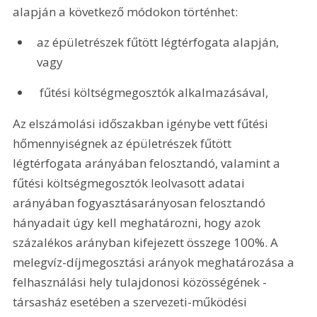
alapján a következő módokon történhet: 
az épületrészek fűtött légtérfogata alapján, 
vagy 
 fűtési költségmegosztók alkalmazásával, 
Az elszámolási időszakban igénybe vett fűtési 
hőmennyiségnek az épületrészek fűtött 
légtérfogata arányában felosztandó, valamint a 
fűtési költségmegosztók leolvasott adatai 
arányában fogyasztásarányosan felosztandó 
hányadait úgy kell meghatározni, hogy azok 
százalékos arányban kifejezett összege 100%. A 
melegvíz-díjmegosztási arányok meghatározása a 
felhasználási hely tulajdonosi közösségének - 
társasház esetében a szervezeti-működési 