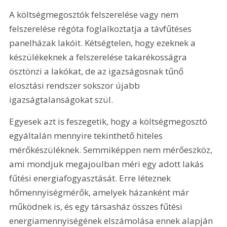
A költségmegosztók felszerelése vagy nem 
felszerelése régóta foglalkoztatja a távfűtéses 
panelházak lakóit. Kétségtelen, hogy ezeknek a 
készülékeknek a felszerelése takarékosságra 
ösztönzi a lakókat, de az igazságosnak tűnő 
elosztási rendszer sokszor újabb 
igazságtalanságokat szül.
Egyesek azt is feszegetik, hogy a költségmegosztó 
egyáltalán mennyire tekinthető hiteles 
mérőkészüléknek. Semmiképpen nem mérőeszköz, 
ami mondjuk megajoulban méri egy adott lakás 
fűtési energiafogyasztását. Erre léteznek 
hőmennyiségmérők, amelyek házanként már 
működnek is, és egy társasház összes fűtési 
energiamennyiségének elszámolása ennek alapján 