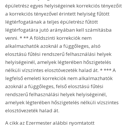
épületrész egyes helyiségeinek korrekciós tényezőit 
a korrekciós tényezővel érintett helyiség fűtött 
légtérfogatának a teljes épületrész fűtött 
légtérfogatára jutó arányában kell számításba 
venni. * ** A földszinti korrekciók nem 
alkalmazhatók azoknál a függőleges, alsó 
elosztású fűtési rendszerű felhasználási helyek 
helyiségeinél, amelyek légterében hőszigetelés 
nélküli vízszintes elosztóvezeték halad át. * *** A 
legfelső emeleti korrekciók nem alkalmazhatók 
azoknál a függőleges, felső elosztású fűtési 
rendszerű felhasználási helyek helyiségeinél, 
amelyek légterében hőszigetelés nélküli vízszintes 
elosztóvezeték halad át.
A cikk az Ezermester alábbi nyomtatott 