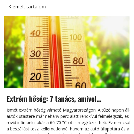
Kiemelt tartalom
Extrém hőség: 7 tanács, amivel
megóvhatjuk autónkat a nyári károktól
Ismét extrém hőség várható Magyarországon. A tűző napon álló
autók utastere már néhány perc alatt rendkívül felmelegszik, és
rövid időn belül akár a 60-70 °C-ot is megközelítheti. Ez nemcsak
n
a beszállást teszi kellemetlenné, hanem az autó állapotára és a