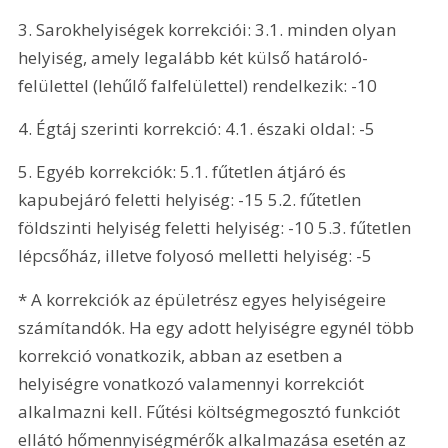
3. Sarokhelyiségek korrekciói: 3.1. minden olyan 
helyiség, amely legalább két külső határoló-
felülettel (lehűlő falfelülettel) rendelkezik: -10 
4. Égtáj szerinti korrekció: 4.1. északi oldal: -5
5. Egyéb korrekciók: 5.1. fűtetlen átjáró és 
kapubejáró feletti helyiség: -15 5.2. fűtetlen 
földszinti helyiség feletti helyiség: -10 5.3. fűtetlen 
lépcsőház, illetve folyosó melletti helyiség: -5
* A korrekciók az épületrész egyes helyiségeire 
számítandók. Ha egy adott helyiségre egynél több 
korrekció vonatkozik, abban az esetben a 
helyiségre vonatkozó valamennyi korrekciót 
alkalmazni kell. Fűtési költségmegosztó funkciót 
ellátó hőmennyiségmérők alkalmazása esetén az 