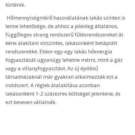
történik. 
 Hőmennyiségmérő használatának lakás szinten is 
lenne lehetősége, de ahhoz a jelenleg általános, 
függőleges strang rendszerű fűtésrendszereket át 
kéne alakítani vízszintes, lakásonként betáplált 
rendszerekké. Ekkor egy-egy lakás hőenergia 
fogyasztását ugyanúgy lehetne mérni, mint a gáz 
vagy a villanyfogyasztást. Az új építésű 
társasházaknál már gyakran alkalmazzák ezt a 
módszert. A régiek átalakítása azonban 
lakásonként 1-2 százezres költséget jelentene, és 
ezt kevesen vállalnák.