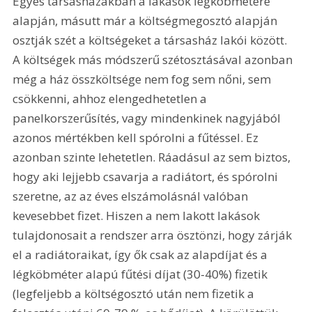
Egyes társasházakban a lakások légköbmétere 
alapján, másutt már a költségmegosztó alapján 
osztják szét a költségeket a társasház lakói között. 
A költségek más módszerű szétosztásával azonban 
még a ház összköltsége nem fog sem nőni, sem 
csökkenni, ahhoz elengedhetetlen a 
panelkorszerűsítés, vagy mindenkinek nagyjából 
azonos mértékben kell spórolni a fűtéssel. Ez 
azonban szinte lehetetlen. Ráadásul az sem biztos, 
hogy aki lejjebb csavarja a radiátort, és spórolni 
szeretne, az az éves elszámolásnál valóban 
kevesebbet fizet. Hiszen a nem lakott lakások 
tulajdonosait a rendszer arra ösztönzi, hogy zárják 
el a radiátoraikat, így ők csak az alapdíjat és a 
légköbméter alapú fűtési díjat (30-40%) fizetik 
(legfeljebb a költségosztó után nem fizetik a 