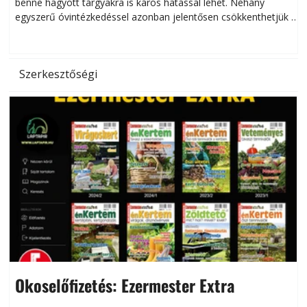
benne hagyott tárgyakra is káros hatással lehet. Néhány
egyszerű óvintézkedéssel azonban jelentősen csökkenthetjük a
hőség káros hatásait.
l
Szerkesztőségi
Okoselőfizetés: Ezermester Extra