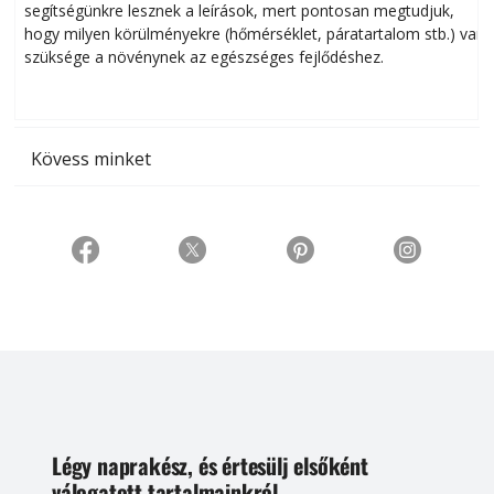
segítségünkre lesznek a leírások, mert pontosan megtudjuk,
k
hogy milyen körülményekre (hőmérséklet, páratartalom stb.) van
szüksége a növénynek az egészséges fejlődéshez.
t
Kövess minket
Légy naprakész, és értesülj elsőként
válogatott tartalmainkról