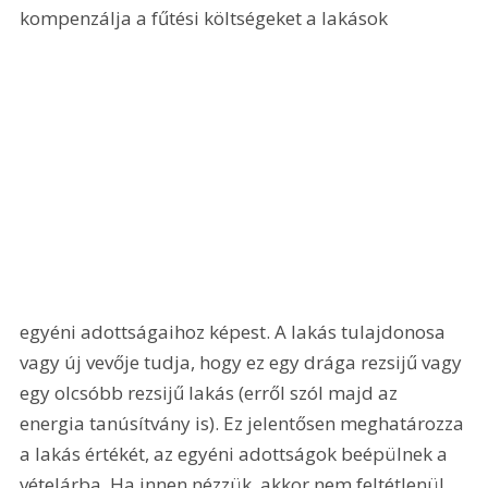
kompenzálja a fűtési költségeket a lakások 
egyéni adottságaihoz képest. A lakás tulajdonosa 
vagy új vevője tudja, hogy ez egy drága rezsijű vagy 
egy olcsóbb rezsijű lakás (erről szól majd az 
energia tanúsítvány is). Ez jelentősen meghatározza 
a lakás értékét, az egyéni adottságok beépülnek a 
vételárba. Ha innen nézzük, akkor nem feltétlenül 