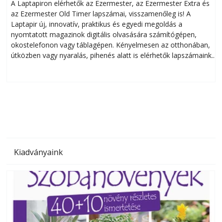
A Laptapiron elérhetők az Ezermester, az Ezermester Extra és
az Ezermester Old Timer lapszámai, visszamenőleg is! A
Laptapir új, innovatív, praktikus és egyedi megoldás a
L
nyomtatott magazinok digitális olvasására számítógépen,
okostelefonon vagy táblagépen. Kényelmesen az otthonában,
útközben vagy nyaralás, pihenés alatt is elérhetők lapszámaink.
ú
Bárhol, bármikor, akár külföldön élve vagy dolgozva is
B
olvashatók az Ezermester lapszámai. A Laptapir kényelmes
megoldás, mert: – t
Kiadványaink