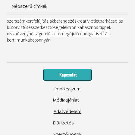
Népszerű címkék
szerszám
kert
felújítás
lakberendezés
kreatív ötlet
barkácsolás
bútor
víz
fűtés
szerkesztőség
elektronika
hasznos tippek
dísznövény
hőszigetelés
tető
megújuló energia
tisztítás
kerti munka
beton
nyár
Kapcsolat
Impresszum
Médiaajánlat
Adatvédelem
Előfizetés
Szerzői jogok