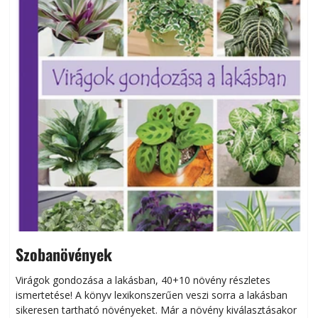
Szobanövények
Virágok gondozása a lakásban, 40+10 növény részletes
ismertetése! A könyv lexikonszerűen veszi sorra a lakásban
s
sikeresen tart­ha­tó növényeket. Már a növény kiválasztásakor
h