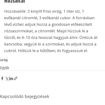
Hozzávalók: 3 kinyílt friss virág, 
1 liter
 víz, 1 
evőkanál citromlé, 3 evőkanál cukor. A forrásban 
lévő vízhez adjuk hozzá a gondosan előkészített 
rózsaszirmokat, a citromlét. Majd húzzuk le a 
tűzről, és 6-10 óra hosszat hagyjuk állni. Öntsük át 
kancsóba, vegyük ki a szirmokat, és adjuk hozzá a 
cukrot. Hűtsük le a hűtőben, és fogyasszuk el.
virág
Egyéb
Kapcsolódó bejegyzések