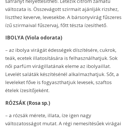
sáfrányt helyettesítheti. Létezik citrom zamatú 
változata is. Összevágott szirmait ajánlják rizshez, 
liszthez keverve, levesekbe. A bársonyvirág fűszeres 
ízű szirmaival fűszervaj, főtt tészta ízesíthető.
IBOLYA (Viola odorata)
– az ibolya virágát édességek díszítésére, cukrok, 
teák, ecetek illatosítására is felhasználhatjuk. Sok 
női parfüm virágillatának eleme az ibolyaillat. 
Levelét saláták készítésénél alkalmazhatjuk. Sőt, a 
leveleket főve is fogyaszthatjuk levesek, szaftos 
ételek ízesítőjeként.
RÓZSÁK (Rosa sp.) 
– a rózsák mérete, illata, íze igen nagy 
változatosságot mutat. A régi nemesítésűek virágai 