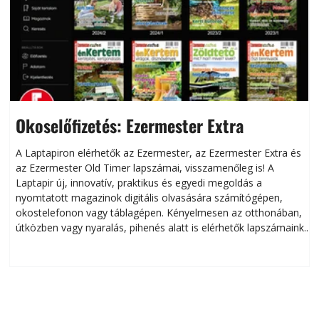
Okoselőfizetés: Ezermester Extra
A Laptapiron elérhetők az Ezermester, az Ezermester Extra és
az Ezermester Old Timer lapszámai, visszamenőleg is! A
Laptapir új, innovatív, praktikus és egyedi megoldás a
L
nyomtatott magazinok digitális olvasására számítógépen,
okostelefonon vagy táblagépen. Kényelmesen az otthonában,
útközben vagy nyaralás, pihenés alatt is elérhetők lapszámaink.
ú
Bárhol, bármikor, akár külföldön élve vagy dolgozva is
B
olvashatók az Ezermester lapszámai. A Laptapir kényelmes
megoldás, mert: – t