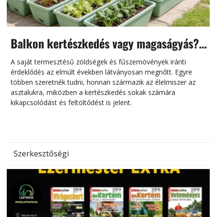
Balkon kertészkedés vagy magaságyás?
Helytakarékos kertészkedés
A saját termesztésű zöldségek és fűszernövények iránti
érdeklődés az elmúlt években látványosan megnőtt. Egyre
többen szeretnék tudni, honnan származik az élelmiszer az
l
asztalukra, miközben a kertészkedés sokak számára
kikapcsolódást és feltöltődést is jelent.
é
d
Szerkesztőségi