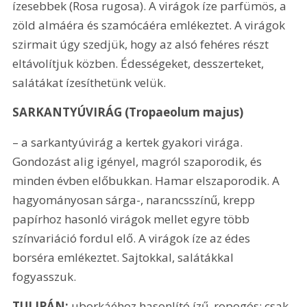
ízesebbek (Rosa rugosa). A virágok íze parfümös, a 
zöld almáéra és szamócáéra em­lékeztet. A virágok 
szirmait úgy szedjük, hogy az alsó fehéres részt 
eltávolítjuk közben. Édességeket, desszerteket, 
salátákat ízesíthetünk velük.
SARKANTYÚVIRÁG (Tropaeolum majus) 
– a sarkantyúvirág a kertek gyakori virága. 
Gondozást alig igényel, magról szaporodik, és 
minden évben előbukkan. Hamar elszaporodik. A 
hagyományosan sárga-, narancsszínű, krepp 
papírhoz hasonló virágok mellet egyre több 
színvariáció for­dul elő. A virágok íze az édes 
borséra emlékeztet. Sajtokkal, salátákkal 
fogyasszuk.
TULIPÁN:
 uborkáéhoz hasonlító ízű, ropogós; csak 