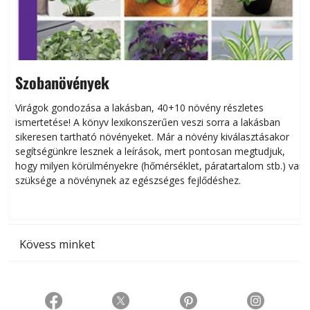
Szobanövények
Virágok gondozása a lakásban, 40+10 növény részletes
ismertetése! A könyv lexikonszerűen veszi sorra a lakásban
s
sikeresen tart­ha­tó növényeket. Már a növény kiválasztásakor
h
segítségünkre lesznek a leírások, mert pontosan megtudjuk,
k
hogy milyen körülményekre (hőmérséklet, páratartalom stb.) van
szüksége a növénynek az egészséges fejlődéshez.
t
Kövess minket