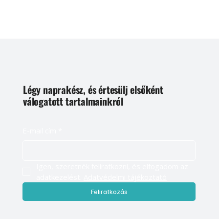
Légy naprakész, és értesülj elsőként
válogatott tartalmainkról
E-mail cím
*
Igen, szeretnék feliratkozni, és elfogadom az 
adatkezelést. 
Adatvédelmi tájékoztató
Feliratkozás