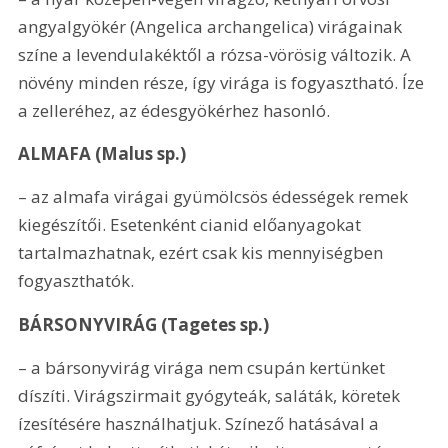
angyalgyökér (Angelica archangelica) virágainak 
színe a levendulakéktől a rózsa-vörösig változik. A 
növény minden része, így virága is fogyasztható. Íze 
a zelleréhez, az édesgyökérhez hasonló.
ALMAFA (Malus sp.)
– az almafa virágai gyümölcsös édességek remek 
kiegészítői. Esetenként cianid előanyagokat 
tartalmazhatnak, ezért csak kis mennyiségben 
fogyaszthatók.
BÁRSONYVIRÁG (Tagetes sp.) 
– a bársonyvirág virága nem csupán kertünket 
díszíti. Virágszirmait gyógyteák, saláták, köretek 
ízesítésére használhatjuk. Színező hatásával a 