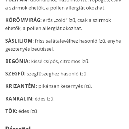
a szirmok ehetők, a pollen allergiát okozhat.
KÖRÖMVIRÁG:
 erős „zöld” ízű, csak a szirmok 
ehetők, a pollen allergiát okozhat.
SÁSLILIOM
: friss salátalevélhez hasonló ízű, enyhe 
gesztenyés beütéssel.
BEGÓNIA:
 kissé csípős, citromos ízű. 
SZEGFŰ:
 szegfűszeghez hasonló ízű. 
KRIZANTÉM: 
pikánsan kesernyés ízű. 
KANKALIN:
 édes ízű.
TÖK:
 édes ízű
Rózsaital