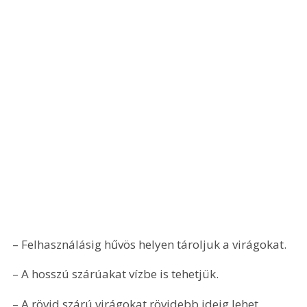
– Felhasználásig hűvös helyen tároljuk a virágokat. 
– A hosszú szárúakat vízbe is tehetjük. 
– A rövid szárú virágokat rövidebb ideig lehet 