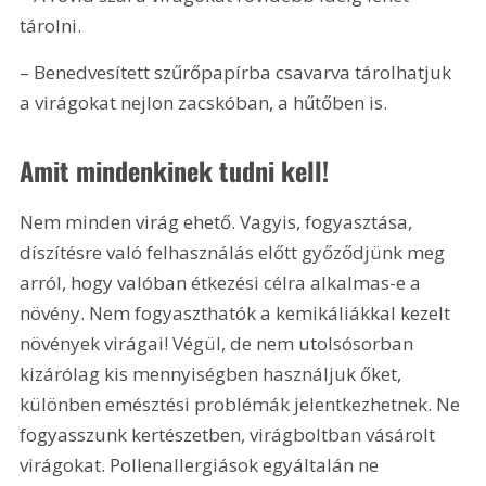
tárolni. 
– Benedvesített szűrőpapírba csavarva tárolhatjuk 
a virágokat nejlon zacskóban, a hűtőben is.
Amit mindenkinek tudni kell!
Nem minden virág ehető. Vagyis, fogyasztása, 
díszítésre való felhasználás előtt győződjünk meg 
arról, hogy valóban étkezési célra alkalmas-e a 
növény. Nem fogyaszthatók a ke­mikáliákkal kezelt 
növények virágai! Végül, de nem utolsósorban 
kizárólag kis mennyiségben használjuk őket, 
különben emésztési problémák jelentkezhetnek. Ne 
fogyasszunk kertészetben, virágboltban vásárolt 
virágokat. Pollenallergiások egyáltalán ne 