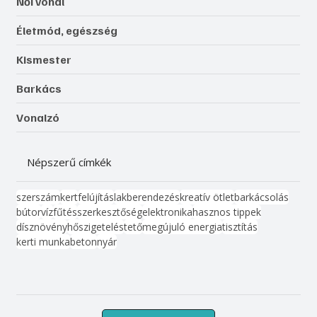
Női vonal
Életmód, egészség
Kismester
Barkács
Vonalzó
Népszerű címkék
szerszám
kert
felújítás
lakberendezés
kreatív ötlet
barkácsolás
bútor
víz
fűtés
szerkesztőség
elektronika
hasznos tippek
dísznövény
hőszigetelés
tető
megújuló energia
tisztítás
kerti munka
beton
nyár