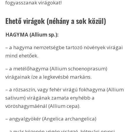
fogyasszanak virágokat!
Ehető virágok (néhány a sok közül)
HAGYMA (Allium sp.):
– a hagyma nemzetségbe tartozó növények virágai 
mind ehetőek.
– a metélőhagyma (Allium schoenoprasum) 
virágainak íze a legkevésbé markáns.
– a rózsaszín, vagy fehér virágú fokhagyma (Allium 
sativum) virágának zamata enyhébb a 
vöröshagymáénál (Allium cepa).
– angyalgyökér (Angelica archangelica) 
– a nyár közepén-végén virágzó, kétnyári orvosi 