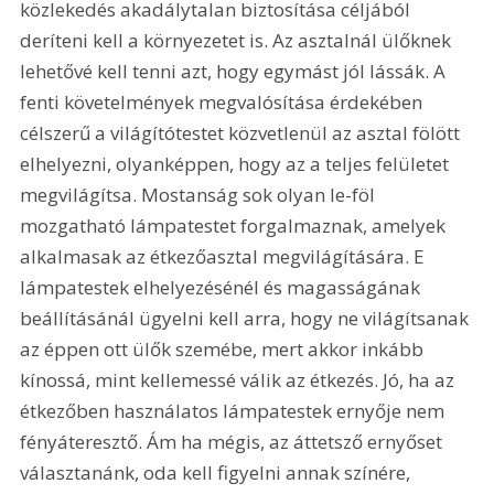
közlekedés akadálytalan biztosítása céljából 
deríteni kell a környezetet is. Az asztalnál ülőknek 
lehetővé kell tenni azt, hogy egymást jól lássák. A 
fenti követelmények megvalósítása érdekében 
célszerű a világítótestet közvetlenül az asztal fölött 
elhelyezni, olyanképpen, hogy az a teljes felületet 
megvilágítsa. Mostanság sok olyan le-föl 
mozgatható lámpatestet forgalmaznak, amelyek 
alkalmasak az étkezőasztal megvilágítására. E 
lámpatestek elhelyezésénél és magasságának 
beállításánál ügyelni kell arra, hogy ne világítsanak 
az éppen ott ülők szemébe, mert akkor inkább 
kínossá, mint kellemessé válik az étkezés. Jó, ha az 
étkezőben használatos lámpatestek ernyője nem 
fényáteresztő. Ám ha mégis, az áttetsző ernyőset 
választanánk, oda kell figyelni annak színére, 