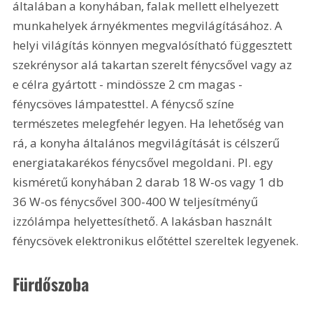
általában a konyhában, falak mellett elhelyezett 
munkahelyek árnyékmentes megvilágításához. A 
helyi világítás könnyen megvalósítható függesztett 
szekrénysor alá takartan szerelt fénycsővel vagy az 
e célra gyártott - mindössze 2 cm magas - 
fénycsöves lámpatesttel. A fénycső színe 
természetes melegfehér legyen. Ha lehetőség van 
rá, a konyha általános megvilágítását is célszerű 
energiatakarékos fénycsővel megoldani. Pl. egy 
kisméretű konyhában 2 darab 18 W-os vagy 1 db 
36 W-os fénycsővel 300-400 W teljesítményű 
izzólámpa helyettesíthető. A lakásban használt 
fénycsövek elektronikus előtéttel szereltek legyenek.
Fürdőszoba