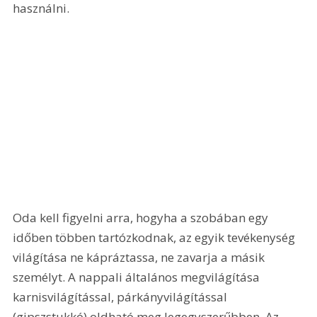
használni. 
Oda kell figyelni arra, hogyha a szobában egy 
időben többen tartózkodnak, az egyik tevékenység 
világítása ne kápráztassa, ne zavarja a másik 
személyt. A nappali általános megvilágítása 
karnisvilágítással, párkányvilágítással 
(gipszstukkó) oldható meg legegyszerűbben. Az 