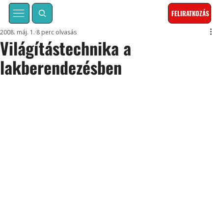
FELIRATKOZÁS
2008. máj. 1.
8 perc olvasás
Világítástechnika a
lakberendezésben