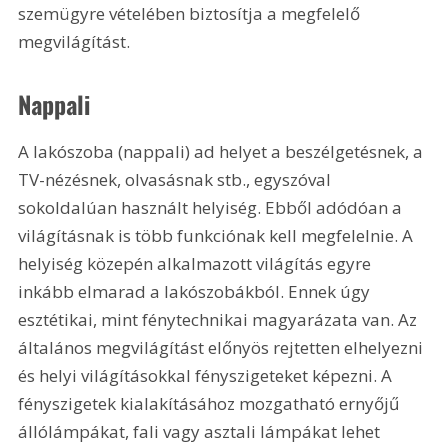
szemügyre vételében biztosítja a megfelelő 
megvilágítást.
Nappali
A lakószoba (nappali) ad helyet a beszélgetésnek, a 
TV-nézésnek, olvasásnak stb., egyszóval 
sokoldalúan használt helyiség. Ebből adódóan a 
világításnak is több funkciónak kell megfelelnie. A 
helyiség közepén alkalmazott világítás egyre 
inkább elmarad a lakószobákból. Ennek úgy 
esztétikai, mint fénytechnikai magyarázata van. Az 
általános megvilágítást előnyös rejtetten elhelyezni 
és helyi világításokkal fényszigeteket képezni. A 
fényszigetek kialakításához mozgatható ernyőjű 
állólámpákat, fali vagy asztali lámpákat lehet 