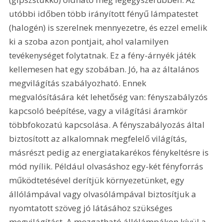
utóbbi időben több irányított fényű lámpatestet 
(halogén) is szerelnek mennyezetre, és ezzel emelik 
ki a szoba azon pontjait, ahol valamilyen 
tevékenységet folytatnak. Ez a fény-árnyék játék 
kellemesen hat egy szobában. Jó, ha az általános 
megvilágítás szabályozható. Ennek 
megvalósítására két lehetőség van: fényszabályzós 
kapcsoló beépítése, vagy a világítási áramkör 
többfokozatú kapcsolása. A fényszabályozás által 
biztosított az alkalomnak megfelelő világítás, 
másrészt pedig az energiatakarékos fénykeltésre is 
mód nyílik. Például olvasáshoz egy-két fényforrás 
működtetésével derítjük környezetünket, egy 
állólámpával vagy olvasólámpával biztosítjuk a 
nyomtatott szöveg jó látásához szükséges 
megvilágítást. A mozgatható állólámpákon kívül a 