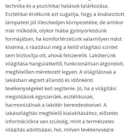
technika és a pszichikai hatások találkozása. 
Esztétikai érzékünk azt sugallja, hogy a kiválasztott 
lámpatest jól illeszkedjen környezetébe, de amikor 
már működik, olykor hiába gyönyörködünk 
formájában, ha komfortérzetünk valamilyen mást 
kívánna, s ráadásul még a kellő világítási szintet 
sem biztosítja ott, ahová felszerelik. Lakóterünk 
világítása hangulatkeltő, funkcionálisan átgondolt, 
megfelelően méretezett legyen. A világításnak a 
lakásban végzett állandó és időnkénti 
tevékenységeket kell segítenie. Jó, ha a világítási 
megoldások egyszerűek, esztétikusak, 
harmonizálnak a lakótér berendezéseivel. A 
lakásvilágítás megfelelő kialakításához, előzetes 
információkra van szükség, mint a természetes 
világítás adottságai, hol, milyen tevékenységre 