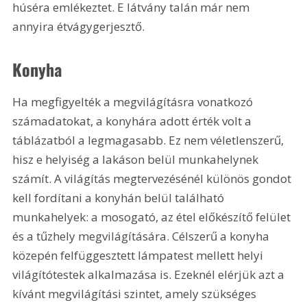
húséra emlékeztet. E látvány talán már nem 
annyira étvágygerjesztő.
Konyha
Ha megfigyelték a megvilágításra vonatkozó 
számadatokat, a konyhára adott érték volt a 
táblázatból a legmagasabb. Ez nem véletlenszerű, 
hisz e helyiség a lakáson belül munkahelynek 
számít. A világítás megtervezésénél különös gondot 
kell fordítani a konyhán belül található 
munkahelyek: a mosogató, az étel előkészítő felület 
és a tűzhely megvilágítására. Célszerű a konyha 
közepén felfüggesztett lámpatest mellett helyi 
világítótestek alkalmazása is. Ezeknél elérjük azt a 
kívánt megvilágítási szintet, amely szükséges 