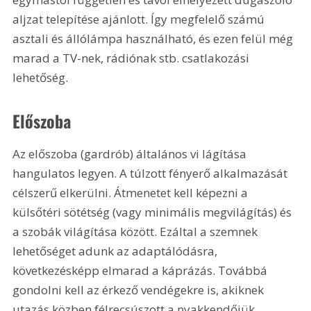
aljzat telepítése ajánlott. Így megfelelő számú 
asztali és állólámpa használható, és ezen felül még 
marad a TV-nek, rádiónak stb. csatlakozási 
lehetőség.
Előszoba
Az előszoba (gardrób) általános vi lágítása 
hangulatos legyen. A túlzott fényerő alkalmazását 
célszerű elkerülni. Átmenetet kell képezni a 
külsőtéri sötétség (vagy minimális megvilágítás) és 
a szobák világítása között. Ezáltal a szemnek 
lehetőséget adunk az adaptálódásra, 
következésképp elmarad a káprázás. Továbbá 
gondolni kell az érkező vendégekre is, akiknek 
utazás közben félrecsúszott a nyakkendőjük, 