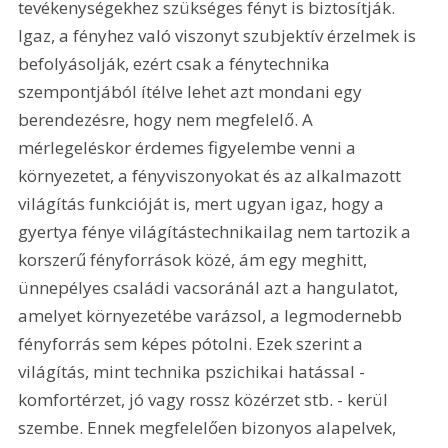
tevékenységekhez szükséges fényt is biztosítják. 
Igaz, a fényhez való viszonyt szubjektív érzelmek is 
befolyásolják, ezért csak a fénytechnika 
szempontjából ítélve lehet azt mondani egy 
berendezésre, hogy nem megfelelő. A 
mérlegeléskor érdemes figyelembe venni a 
környezetet, a fényviszonyokat és az alkalmazott 
világítás funkcióját is, mert ugyan igaz, hogy a 
gyertya fénye világítástechnikailag nem tartozik a 
korszerű fényforrások közé, ám egy meghitt, 
ünnepélyes családi vacsoránál azt a hangulatot, 
amelyet környezetébe varázsol, a legmodernebb 
fényforrás sem képes pótolni. Ezek szerint a 
világítás, mint technika pszichikai hatással - 
komfortérzet, jó vagy rossz közérzet stb. - kerül 
szembe. Ennek megfelelően bizonyos alapelvek, 