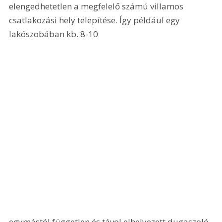
elengedhetetlen a megfelelő számú villamos 
csatlakozási hely telepítése. Így például egy 
lakószobában kb. 8-10 
egymástól független és távol elhelyezett dugaszoló 