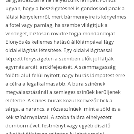
ugyan, hogy a beszélgetésnél is gondoskodjanak a 
látási kényelemről, mert bármennyire is kényelmes 
a fotel vagy pamlag, ha szembe világítjuk a 
vendéget, biztosan rövidre fogja mondandóját. 
Előnyös és kellemes hatású állólámpával lágy 
oldalvilágítás létesítése. Egy oldalvilágítással 
képzett fényszigeten a szemben ülők jól látják 
egymás arcát, arckifejezését. A szemmagasság 
fölötti alul-felül nyitott, nagy burás lámpatest erre 
a célra a legalkalmasabb. A bura színének 
megválasztásánál a semleges színűek kerüljenek 
előtérbe. A színes burák közül kedvezőbbek a 
sárga, a narancs, a rózsaszínűek, mint a zöld és a 
kék színárnyalatai. A szoba falára elhelyezett 
domborművet, festményt vagy egyéb díszítő 
alkotást ötletesen rejtetten ki lehet emelni 