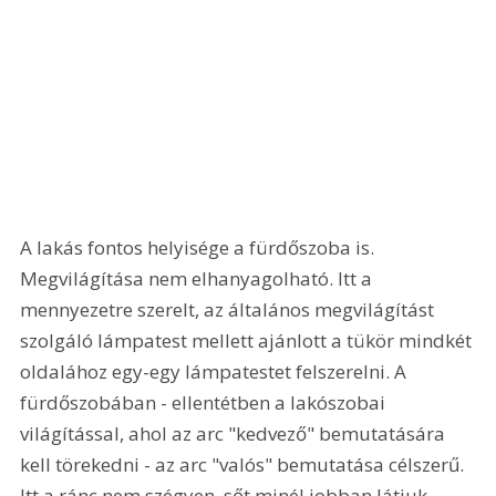
A lakás fontos helyisége a fürdőszoba is. 
Megvilágítása nem elhanyagolható. Itt a 
mennyezetre szerelt, az általános megvilágítást 
szolgáló lámpatest mellett ajánlott a tükör mindkét 
oldalához egy-egy lámpatestet felszerelni. A 
fürdőszobában - ellentétben a lakószobai 
világítással, ahol az arc "kedvező" bemutatására 
kell törekedni - az arc "valós" bemutatása célszerű. 
Itt a ránc nem szégyen, sőt minél jobban látjuk, 