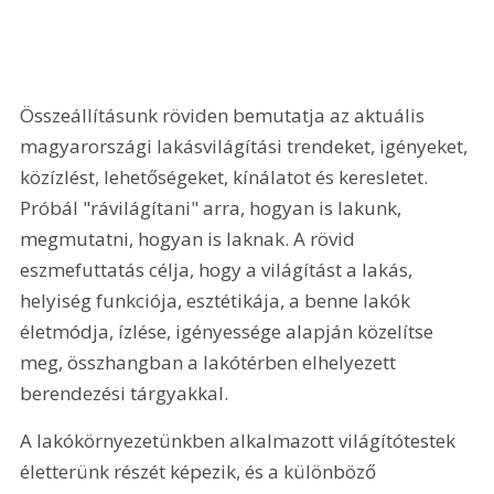
Összeállításunk röviden bemutatja az aktuális 
magyarországi lakásvilágítási trendeket, igényeket, 
közízlést, lehetőségeket, kínálatot és keresletet. 
Próbál "rávilágítani" arra, hogyan is lakunk, 
megmutatni, hogyan is laknak. A rövid 
eszmefuttatás célja, hogy a világítást a lakás, 
helyiség funkciója, esztétikája, a benne lakók 
életmódja, ízlése, igényessége alapján közelítse 
meg, összhangban a lakótérben elhelyezett 
berendezési tárgyakkal.
A lakókörnyezetünkben alkalmazott világítótestek 
életterünk részét képezik, és a különböző 