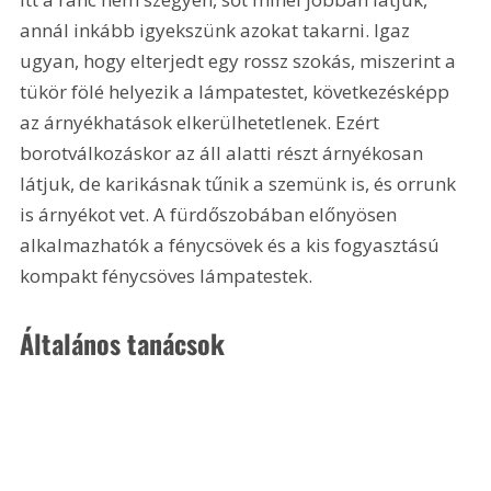
annál inkább igyekszünk azokat takarni. Igaz 
ugyan, hogy elterjedt egy rossz szokás, miszerint a 
tükör fölé helyezik a lámpatestet, következésképp 
az árnyékhatások elkerülhetetlenek. Ezért 
borotválkozáskor az áll alatti részt árnyékosan 
látjuk, de karikásnak tűnik a szemünk is, és orrunk 
is árnyékot vet. A fürdőszobában előnyösen 
alkalmazhatók a fénycsövek és a kis fogyasztású 
kompakt fénycsöves lámpatestek.
Általános tanácsok