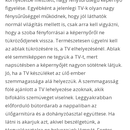
figyelése. Egyébként a jelenlegi TV-k olyan nagy 
fénysűrűséggel működnek, hogy jól láthatók 
normál világítás mellett is, csak arra kell vigyázni, 
hogy a szoba fényforrásai a képernyőről ne 
tükröződjenek vissza. Természetesen ügyelni kell 
az ablak tükrözésére is, a TV elhelyezésénél. Ablak 
elé semmiképpen ne tegyük a TV-t, mert 
napsütésben a képernyőjét nagyon sötétnek látjuk. 
Jó, ha a TV készüléket az ülő ember 
szemmagassága alá helyezzük. A szemmagasság 
fölé ajánlott a TV lehelyezése azoknak, akik 
bifokális szemüveget viselnek. Leggyakrabban 
előforduló bútordarab a nappaliban az 
ülőgarnitúra és a dohányzóasztal együttese. Ha 
látni is akarjuk azt, akivel beszélgetünk, a 
tárgyalóasztalra ne helyezzünk lámpát. Fontos 