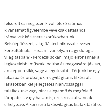
felsorolt és még ezen kívül létező számos 
kívánalmat figyelembe véve csak általános 
irányelvek közlésére szorítkozhatunk. 
Belsőépítésszel, világítástechnikussal kevesen 
konzultálnak. - Hisz, mi van olyan nagy dolog a 
világításban? - kérdezik sokan, majd elrohannak a 
legközelebbi műszaki boltba és megvásárolják azt, 
ami éppen sikk, vagy a legolcsóbb. Térjünk be egy 
lakásba és próbáljuk megvilágítani. Elkészült 
lakásokban két jellegzetes hiányossággal 
találkozunk: vagy nincs elegendő és megfelelő 
lámpatest, vagy ha van is, ezek rosszul vannak 
elhelyezve. A korszerű lakásvilágítás kialakításához 