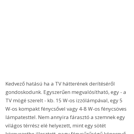
Kedvező hatású ha a TV hátterének derítéséről 
gondoskodunk. Egyszerűen megvalósítható, egy - a 
TV mögé szerelt - kb. 15 W-os izzólámpával, egy 5 
W-os kompakt fénycsővel vagy 4-8 W-os fénycsöves 
lámpatesttel. Nem annyira fárasztó a szemnek egy 
világos térrész elé helyezett, mint egy sötét 
környezetbe illesztett, nagy fénysűrűségű képernyő 