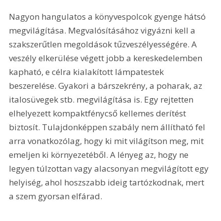
Nagyon hangulatos a könyvespolcok gyenge hátsó 
megvilágítása. Megvalósításához vigyázni kell a 
szakszerűtlen megoldások tűzveszélyességére. A 
veszély elkerülése végett jobb a kereskedelemben 
kapható, e célra kialakított lámpatestek 
beszerelése. Gyakori a bárszekrény, a poharak, az 
italosüvegek stb. megvilágítása is. Egy rejtetten 
elhelyezett kompaktfénycső kellemes derítést 
biztosít. Tulajdonképpen szabály nem állítható fel 
arra vonatkozólag, hogy ki mit világítson meg, mit 
emeljen ki környezetéből. A lényeg az, hogy ne 
legyen túlzottan vagy alacsonyan megvilágított egy 
helyiség, ahol hoszszabb ideig tartózkodnak, mert 
a szem gyorsan elfárad.