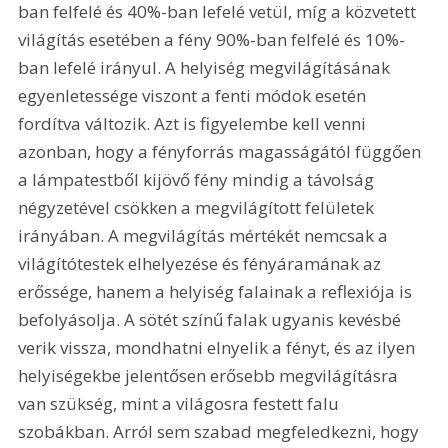
ban felfelé és 40%-ban lefelé vetül, míg a közvetett 
világítás esetében a fény 90%-ban felfelé és 10%-
ban lefelé irányul. A helyiség megvilágításának 
egyenletessége viszont a fenti módok esetén 
fordítva változik. Azt is figyelembe kell venni 
azonban, hogy a fényforrás magasságától függően 
a lámpatestből kijövő fény mindig a távolság 
négyzetével csökken a megvilágított felületek 
irányában. A megvilágítás mértékét nemcsak a 
világítótestek elhelyezése és fényáramának az 
erőssége, hanem a helyiség falainak a reflexiója is 
befolyásolja. A sötét színű falak ugyanis kevésbé 
verik vissza, mondhatni elnyelik a fényt, és az ilyen 
helyiségekbe jelentősen erősebb megvilágításra 
van szükség, mint a világosra festett falu 
szobákban. Arról sem szabad megfeledkezni, hogy 