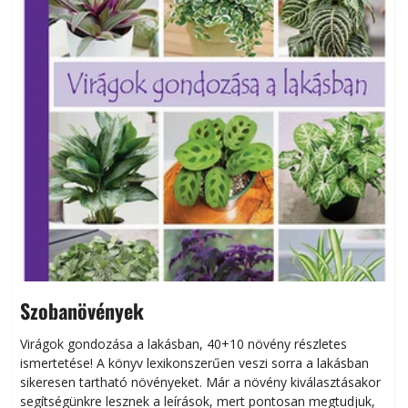
Szobanövények
Virágok gondozása a lakásban, 40+10 növény részletes
ismertetése! A könyv lexikonszerűen veszi sorra a lakásban
s
sikeresen tart­ha­tó növényeket. Már a növény kiválasztásakor
h
segítségünkre lesznek a leírások, mert pontosan megtudjuk,
k