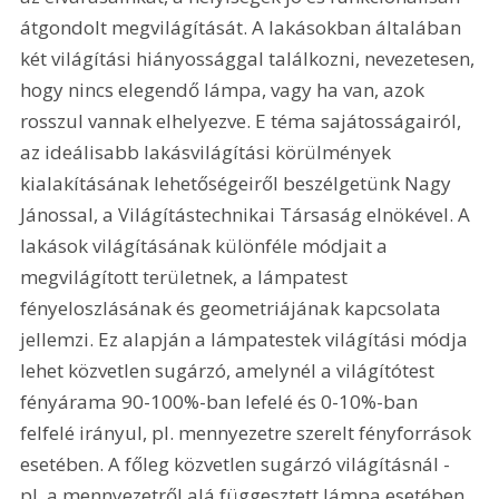
átgondolt megvilágítását. A lakásokban általában 
két világítási hiányossággal találkozni, nevezetesen, 
hogy nincs elegendő lámpa, vagy ha van, azok 
rosszul vannak elhelyezve. E téma sajátosságairól, 
az ideálisabb lakásvilágítási körülmények 
kialakításának lehetőségeiről beszélgetünk Nagy 
Jánossal, a Világítástechnikai Társaság elnökével. A 
lakások világításának különféle módjait a 
megvilágított területnek, a lámpatest 
fényeloszlásának és geometriájának kapcsolata 
jellemzi. Ez alapján a lámpatestek világítási módja 
lehet közvetlen sugárzó, amelynél a világítótest 
fényárama 90-100%-ban lefelé és 0-10%-ban 
felfelé irányul, pl. mennyezetre szerelt fényforrások 
esetében. A főleg közvetlen sugárzó világításnál - 
pl. a mennyezetről alá függesztett lámpa esetében 