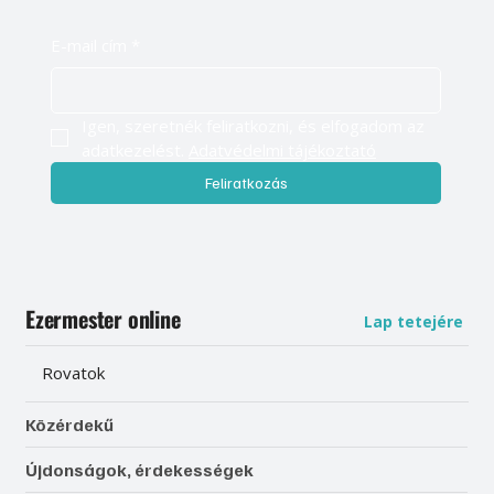
E-mail cím
*
Igen, szeretnék feliratkozni, és elfogadom az 
adatkezelést. 
Adatvédelmi tájékoztató
Feliratkozás
Ezermester online
Lap tetejére
Rovatok
Közérdekű
Újdonságok, érdekességek