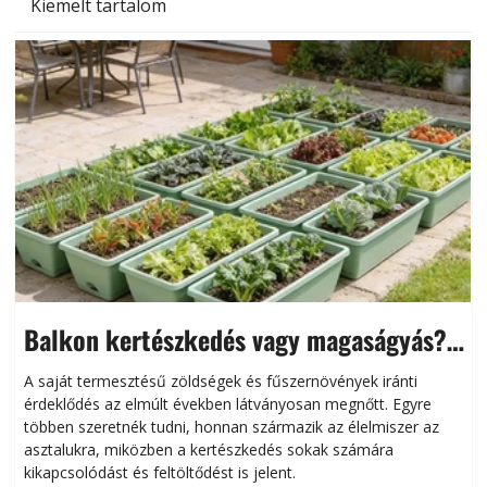
Kiemelt tartalom
Balkon kertészkedés vagy magaságyás?
Helytakarékos kertészkedés
A saját termesztésű zöldségek és fűszernövények iránti
érdeklődés az elmúlt években látványosan megnőtt. Egyre
többen szeretnék tudni, honnan származik az élelmiszer az
l
asztalukra, miközben a kertészkedés sokak számára
kikapcsolódást és feltöltődést is jelent.
é