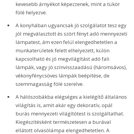
kevesebb árnyékot képezzenek, mint a tükör 
fölé helyezve.
A konyhában ugyancsak jó szolgálatot tesz egy 
jól megválasztott és szórt fényt adó mennyezeti 
lámpatest, ám ezen felül elengedhetetlen a 
munkaterületek felett elhelyezett, külön 
kapcsolható és jó megvilágítást adó fali 
lámpák, vagy jó színvisszaadású (háromsávos), 
vékonyfénycsöves lámpák beépítése, de 
szemmagasság fölé szerelve.
A hálószobákba elégséges a kielégítő általános 
világítás is, amit akár egy dekoratív, opál 
burás mennyezeti világítótest is szolgáltathat. 
Kiegészítésként természetesen a burával 
ellátott olvasólámpa elengedhetetlen. A 