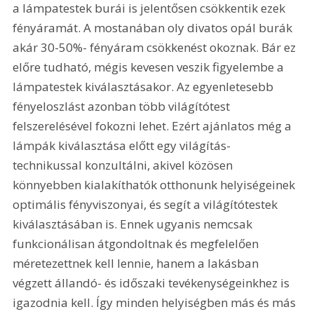
a lámpatestek burái is jelentősen csökkentik ezek 
fényáramát. A mostanában oly divatos opál burák 
akár 30-50%- fényáram csökkenést okoznak. Bár ez 
előre tudható, mégis kevesen veszik figyelembe a 
lámpatestek kiválasztásakor. Az egyenletesebb 
fényeloszlást azonban több világítótest 
felszerelésével fokozni lehet. Ezért ajánlatos még a 
lámpák kiválasztása előtt egy világítás-
technikussal konzultálni, akivel közösen 
könnyebben kialakíthatók otthonunk helyiségeinek 
optimális fényviszonyai, és segít a világítótestek 
kiválasztásában is. Ennek ugyanis nemcsak 
funkcionálisan átgondoltnak és megfelelően 
méretezettnek kell lennie, hanem a lakásban 
végzett állandó- és időszaki tevékenységeinkhez is 
igazodnia kell. Így minden helyiségben más és más 