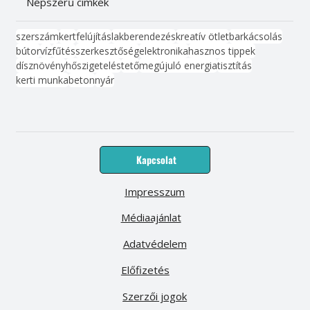
Népszerű címkék
szerszám
kert
felújítás
lakberendezés
kreatív ötlet
barkácsolás
bútor
víz
fűtés
szerkesztőség
elektronika
hasznos tippek
dísznövény
hőszigetelés
tető
megújuló energia
tisztítás
kerti munka
beton
nyár
Kapcsolat
Impresszum
Médiaajánlat
Adatvédelem
Előfizetés
Szerzői jogok