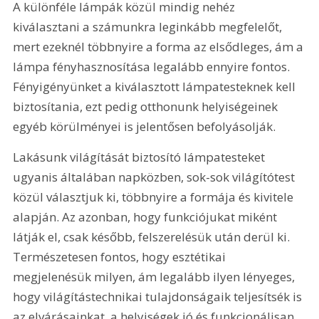
A különféle lámpák közül mindig nehéz 
kiválasztani a számunkra leginkább megfelelőt, 
mert ezeknél többnyire a forma az elsődleges, ám a 
lámpa fényhasznosítása legalább ennyire fontos. 
Fényigényünket a kiválasztott lámpatesteknek kell 
biztosítania, ezt pedig otthonunk helyiségeinek 
egyéb körülményei is jelentősen befolyásolják.
Lakásunk világítását biztosító lámpatesteket 
ugyanis általában napközben, sok-sok világítótest 
közül választjuk ki, többnyire a formája és kivitele 
alapján. Az azonban, hogy funkciójukat miként 
látják el, csak később, felszerelésük után derül ki. 
Természetesen fontos, hogy esztétikai 
megjelenésük milyen, ám legalább ilyen lényeges, 
hogy világítástechnikai tulajdonságaik teljesítsék is 
az elvárásainkat, a helyiségek jó és funkcionálisan 