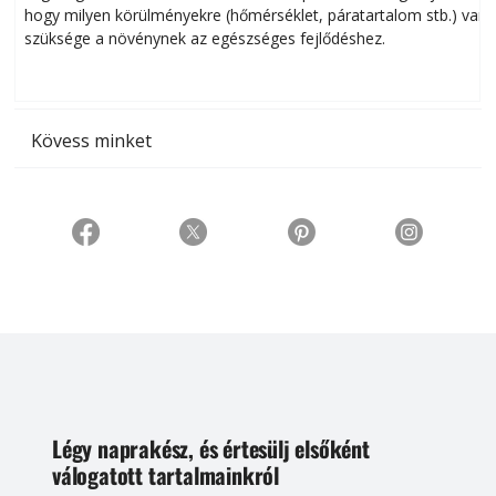
hogy milyen körülményekre (hőmérséklet, páratartalom stb.) van
szüksége a növénynek az egészséges fejlődéshez.
t
Kövess minket
Légy naprakész, és értesülj elsőként
válogatott tartalmainkról