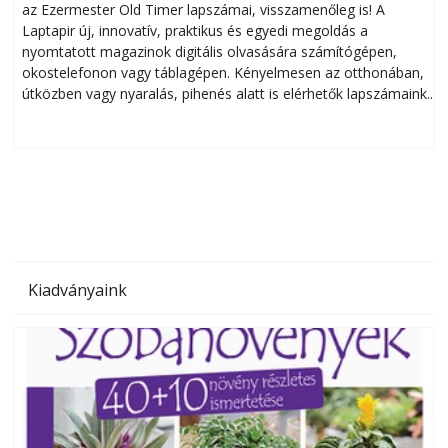
az Ezermester Old Timer lapszámai, visszamenőleg is! A
Laptapir új, innovatív, praktikus és egyedi megoldás a
L
nyomtatott magazinok digitális olvasására számítógépen,
okostelefonon vagy táblagépen. Kényelmesen az otthonában,
útközben vagy nyaralás, pihenés alatt is elérhetők lapszámaink.
ú
Bárhol, bármikor, akár külföldön élve vagy dolgozva is
B
olvashatók az Ezermester lapszámai. A Laptapir kényelmes
megoldás, mert: – t
Kiadványaink