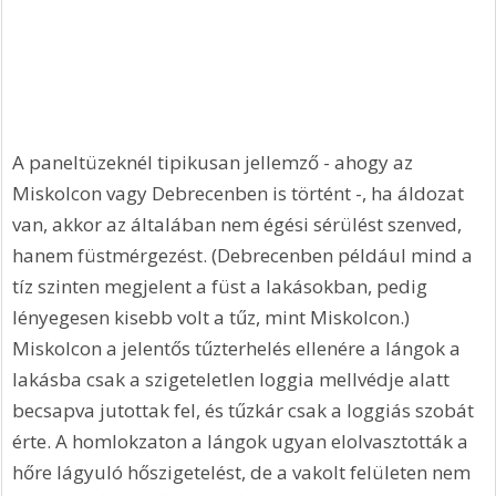
A paneltüzeknél tipikusan jellemző - ahogy az 
Miskolcon vagy Debrecenben is történt -, ha áldozat 
van, akkor az általában nem égési sérülést szenved, 
hanem füstmérgezést. (Debrecenben például mind a 
tíz szinten megjelent a füst a lakásokban, pedig 
lényegesen kisebb volt a tűz, mint Miskolcon.) 
Miskolcon a jelentős tűzterhelés ellenére a lángok a 
lakásba csak a szigeteletlen loggia mellvédje alatt 
becsapva jutottak fel, és tűzkár csak a loggiás szobát 
érte. A homlokzaton a lángok ugyan elolvasztották a 
hőre lágyuló hőszigetelést, de a vakolt felületen nem 