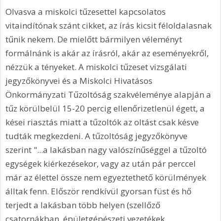
Olvasva a miskolci tűzesettel kapcsolatos 
vitaindítónak szánt cikket, az írás kicsit féloldalasnak 
tűnik nekem. De mielőtt bármilyen véleményt 
formálnánk is akár az írásról, akár az eseményekről, 
nézzük a tényeket. A miskolci tűzeset vizsgálati 
jegyzőkönyvei és a Miskolci Hivatásos 
Önkormányzati Tűzoltóság szakvéleménye alapján a 
tűz körülbelül 15-20 percig ellenőrizetlenül égett, a 
kései riasztás miatt a tűzoltók az oltást csak késve 
tudták megkezdeni. A tűzoltóság jegyzőkönyve 
szerint "...a lakásban nagy valószínűséggel a tűzoltó 
egységek kiérkezésekor, vagy az után pár perccel 
már az élettel össze nem egyeztethető körülmények 
álltak fenn. Először rendkívül gyorsan füst és hő 
terjedt a lakásban több helyen (szellőző 
csatornákban, épületgépészeti vezetékek 