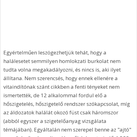
Egyértelműen leszögezhetjük tehát, hogy a 
halálesetet semmilyen homlokzati burkolat nem 
tudta volna megakadályozni, és nincs is, aki ilyet 
állítana. Nem szerencsés, hogy ennek ellenére a 
vitaindítónak szánt cikkben a fenti tényeket nem 
ismertették, de 12 alkalommal fordul elő a 
hőszigetelés, hőszigetelő rendszer szókapcsolat, míg 
az áldozatok halálát okozó füst csak háromszor 
(abból egyszer a szigetelőanyag vizsgálata 
témájában). Egyáltalán nem szerepel benne az "ajtó" 