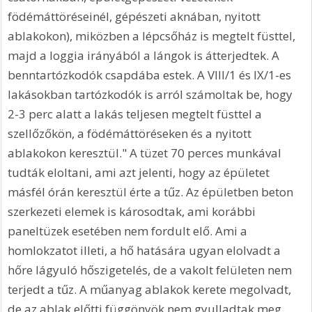
födémáttöréseinél, gépészeti aknában, nyitott 
ablakokon), miközben a lépcsőház is megtelt füsttel, 
majd a loggia irányából a lángok is átterjedtek. A 
benntartózkodók csapdába estek. A VIII/1 és IX/1-es 
lakásokban tartózkodók is arról számoltak be, hogy 
2-3 perc alatt a lakás teljesen megtelt füsttel a 
szellőzőkön, a födémáttöréseken és a nyitott 
ablakokon keresztül." A tüzet 70 perces munkával 
tudták eloltani, ami azt jelenti, hogy az épületet 
másfél órán keresztül érte a tűz. Az épületben beton 
szerkezeti elemek is károsodtak, ami korábbi 
paneltüzek esetében nem fordult elő. Ami a 
homlokzatot illeti, a hő hatására ugyan elolvadt a 
hőre lágyuló hőszigetelés, de a vakolt felületen nem 
terjedt a tűz. A műanyag ablakok kerete megolvadt, 
de az ablak előtti függönyök nem gyulladtak meg, 