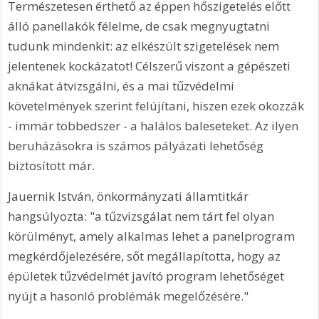
Természetesen érthető az éppen hőszigetelés előtt 
álló panellakók félelme, de csak megnyugtatni 
tudunk mindenkit: az elkészült szigetelések nem 
jelentenek kockázatot! Célszerű viszont a gépészeti 
aknákat átvizsgálni, és a mai tűzvédelmi 
követelmények szerint felújítani, hiszen ezek okozzák 
- immár többedszer - a halálos baleseteket. Az ilyen 
beruházásokra is számos pályázati lehetőség 
biztosított már.
Jauernik István, önkormányzati államtitkár 
hangsúlyozta: "a tűzvizsgálat nem tárt fel olyan 
körülményt, amely alkalmas lehet a panelprogram 
megkérdőjelezésére, sőt megállapította, hogy az 
épületek tűzvédelmét javító program lehetőséget 
nyújt a hasonló problémák megelőzésére." 