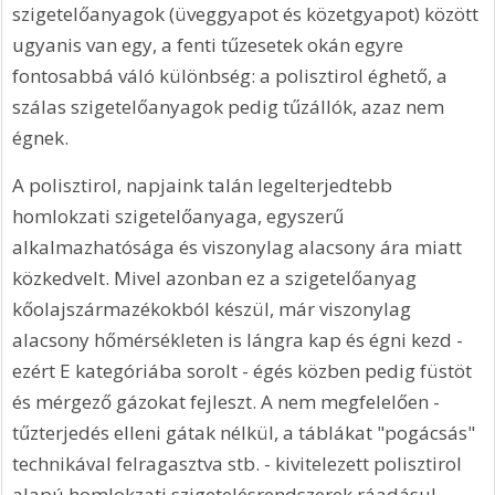
szigetelőanyagok (üveggyapot és közetgyapot) között 
ugyanis van egy, a fenti tűzesetek okán egyre 
fontosabbá váló különbség: a polisztirol éghető, a 
szálas szigetelőanyagok pedig tűzállók, azaz nem 
égnek.
A polisztirol, napjaink talán legelterjedtebb 
homlokzati szigetelőanyaga, egyszerű 
alkalmazhatósága és viszonylag alacsony ára miatt 
közkedvelt. Mivel azonban ez a szigetelőanyag 
kőolajszármazékokból készül, már viszonylag 
alacsony hőmérsékleten is lángra kap és égni kezd - 
ezért E kategóriába sorolt - égés közben pedig füstöt 
és mérgező gázokat fejleszt. A nem megfelelően - 
tűzterjedés elleni gátak nélkül, a táblákat "pogácsás" 
technikával felragasztva stb. - kivitelezett polisztirol 
alapú homlokzati szigetelésrendszerek ráadásul 