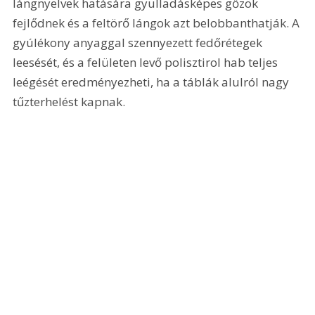
lángnyelvek hatására gyulladásképes gőzök 
fejlődnek és a feltörő lángok azt belobbanthatják. A 
gyúlékony anyaggal szennyezett fedőrétegek 
leesését, és a felületen levő polisztirol hab teljes 
leégését eredményezheti, ha a táblák alulról nagy 
tűzterhelést kapnak.