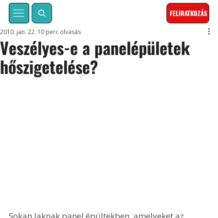
FELIRATKOZÁS
2010. jan. 22.
10 perc olvasás
Veszélyes-e a panelépületek
hőszigetelése?
Sokan laknak panel épültekben, amelyeket az 