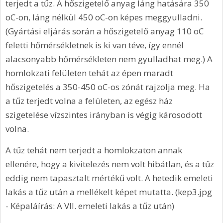
terjedt a tűz. A hőszigetelő anyag láng hatására 350 
oC-on, láng nélkül 450 oC-on képes meggyulladni. 
(Gyártási eljárás során a hőszigetelő anyag 110 oC 
feletti hőmérsékletnek is ki van téve, így ennél 
alacsonyabb hőmérsékleten nem gyulladhat meg.) A 
homlokzati felületen tehát az épen maradt 
hőszigetelés a 350-450 oC-os zónát rajzolja meg. Ha 
a tűz terjedt volna a felületen, az egész ház 
szigetelése vízszintes irányban is végig károsodott 
volna.
A tűz tehát nem terjedt a homlokzaton annak 
ellenére, hogy a kivitelezés nem volt hibátlan, és a tűz 
eddig nem tapasztalt mértékű volt. A hetedik emeleti 
lakás a tűz után a mellékelt képet mutatta. (kep3.jpg 
- Képaláírás: A VII. emeleti lakás a tűz után)