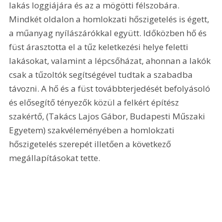
lakás loggiájára és az a mögötti félszobára. 
Mindkét oldalon a homlokzati hőszigetelés is égett, 
a műanyag nyílászárókkal együtt. Időközben hő és 
füst árasztotta el a tűz keletkezési helye feletti 
lakásokat, valamint a lépcsőházat, ahonnan a lakók 
csak a tűzoltók segítségével tudtak a szabadba 
távozni. A hő és a füst továbbterjedését befolyásoló 
és elősegítő tényezők közül a felkért építész 
szakértő, (Takács Lajos Gábor, Budapesti Műszaki 
Egyetem) szakvéleményében a homlokzati 
hőszigetelés szerepét illetően a következő 
megállapításokat tette.