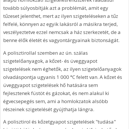
tovább súlyosbítják azt a problémát, amit egy 
tűzeset jelenthet, mert az ilyen szigeteléseken a tűz 
felfelé, könnyen az egyik lakásról a másikra terjed, 
veszélyeztetve ezzel nemcsak a ház szerkezetét, de a 
benne élők életét és vagyontárgyainak biztonságát.
A polisztirollal szemben az ún. szálas 
szigetelőanyagok, a kőzet- és üveggyapot 
szigetelések nem éghetők, az ilyen szigetelőanyagok 
olvadáspontja ugyanis 1 000 °C felett van. A kőzet és 
üveggyapot szigetelések hő hatására sem 
fejlesztenek füstöt és gázokat, és nem alakul ki 
égvecsepegés sem, ami a homlokzatok alsóbb 
részeinek szigetelését gyújthatja lángra.
A polisztirol és kőzetgyapot szigetelések "tudása" 