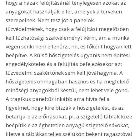
hogy a házak felújításánál ténylegesen azokat az 
anyagokat használják-e fel, amelyek a terveken 
szerepelnek. Nem tesz jót a panelok 
tűzvédelmének, hogy csak a felújítást megelőzően 
kell tűzhatósági szakvéleményt kérni, ám a munka 
végén senki nem ellenőrzi, mi, és főként hogyan lett 
beépítve. A külső hőszigetelés ugyanis nem építési 
engedélyköteles és a felújítás befejezésekor azt 
tűzvédelmi szakértőnek sem kell jóváhagynia. A 
hőszigetelés önmagában hasznos és ha megfelelő 
minőségi anyagokból készül, nem lehet vele gond. 
A tragikus paneltűz inkább arra hívta fel a 
figyelmet, hogy kire bízzák a hőszigetelést, és az 
betartja-e az előírásokat, pl. a szigetelő táblák közé 
beépítik-e az éghetetlen anyagú szigetelő sávokat, 
illetve a táblákat teljes szélükön bekent ragasztóval 