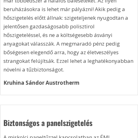
már többedszer a halálos baleseteket. Az ilyen 
beruházásokra is lehet már pályázni! Akik pedig a 
hőszigetelés előtt állnak: szigeteljenek nyugodtan a 
jelentősen gazdaságosabb polisztirol 
hőszigeteléssel, és ne a költségesebb ásványi 
anyagokat válasszák. A megmaradó pénz pedig 
bőségesen elegendő arra, hogy az életveszélyes 
strangokat felújítsák. Ezzel lehet a leghatékonyabban 
növelni a tűzbiztonságot.
Kruhina Sándor Austrotherm
Biztonságos a panelszigetelés
A miskolci paneltűzzel kapcsolatban az ÉMI 