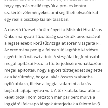
hogy egymás mellé tegyük a pro- és kontra 
szakértői véleményeket, ami segítheti olvasóinkat 
egy reális összkép kialakításában.
A riasztó tűzeset körülményeit a Miskolci Hivatásos 
Önkormányzati Tűzoltóság szakértők bevonásával 
a legszélesebb körű tűzvizsgálat során vizsgálta ki. 
Az eredmény pedig a felmerülő legtöbb kérdésre 
egyértelmű választ adott. A vizsgálat legfontosabb 
megállapításai közül a tűz terjedésére vonatkozóan 
megállapították, hogy a gyors tűzterjedést segítette 
az a körülmény, hogy a lakás összes szabadba 
nyíló ablaka, illetve a loggia, valamint a lakás 
bejárati ajtaja nyitva volt. A tűz kialakulása után a 
keleti oldali homlokzaton már pár perc múlva a 
loggiáról felcsapó lángok átterjedtek a felette levő 