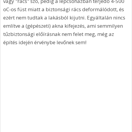
vagy "rács" szó, pedig a lépcsőházban terjedő 4-500 
oC-os füst miatt a biztonsági rács deformálódott, és 
ezért nem tudtak a lakásból kijutni. Egyáltalán nincs 
említve a (gépészeti) akna kifejezés, ami semmilyen 
tűzbiztonsági előírásnak nem felet meg, még az 
építés idején érvénybe levőnek sem! 