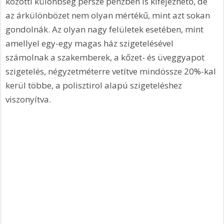
közötti különbség persze pénzben is kifejezhető, de 
az árkülönbözet nem olyan mértékű, mint azt sokan 
gondolnák. Az olyan nagy felületek esetében, mint 
amellyel egy-egy magas ház szigetelésével 
számolnak a szakemberek, a kőzet- és üveggyapot 
szigetelés, négyzetméterre vetítve mindössze 20%-kal 
kerül többe, a polisztirol alapú szigeteléshez 
viszonyítva.