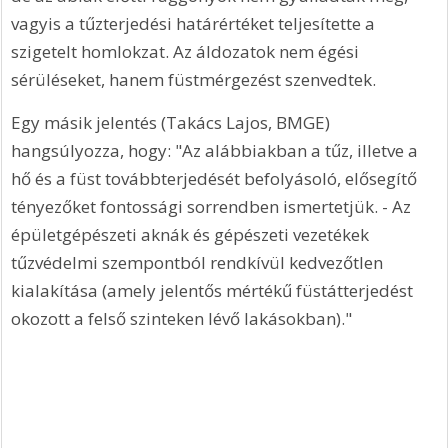
vagyis a tűzterjedési határértéket teljesítette a 
szigetelt homlokzat. Az áldozatok nem égési 
sérüléseket, hanem füstmérgezést szenvedtek. 
Egy másik jelentés (Takács Lajos, BMGE) 
hangsúlyozza, hogy: "Az alábbiakban a tűz, illetve a 
hő és a füst továbbterjedését befolyásoló, elősegítő 
tényezőket fontossági sorrendben ismertetjük. - Az 
épületgépészeti aknák és gépészeti vezetékek 
tűzvédelmi szempontból rendkívül kedvezőtlen 
kialakítása (amely jelentős mértékű füstátterjedést 
okozott a felső szinteken lévő lakásokban)."