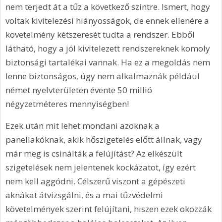
nem terjedt át a tűz a következő szintre. Ismert, hogy 
voltak kivitelezési hiányosságok, de ennek ellenére a 
követelmény kétszeresét tudta a rendszer. Ebből 
látható, hogy a jól kivitelezett rendszereknek komoly 
biztonsági tartalékai vannak. Ha ez a megoldás nem 
lenne biztonságos, úgy nem alkalmaznák például 
német nyelvterületen évente 50 millió 
négyzetméteres mennyiségben! 
Ezek után mit lehet mondani azoknak a 
panellakóknak, akik hőszigetelés előtt állnak, vagy 
már meg is csinálták a felújítást? Az elkészült 
szigetelések nem jelentenek kockázatot, így ezért 
nem kell aggódni. Célszerű viszont a gépészeti 
aknákat átvizsgálni, és a mai tűzvédelmi 
követelmények szerint felújítani, hiszen ezek okozzák 