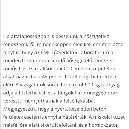
Ha általánosságban is beszélünk a hőszigetelő 
rendszerekről, mindenképpen meg kell említeni azt a 
tényt is, hogy az ÉMI Tűzvédelmi Laboratóriuma 
minden forgalomba kerülő hőszigetelő rendszert 
minősít, és csak akkor lehet 10 emeletes épületen 
alkalmazni, ha a 45 perces tűzállósági határértéket 
eléri. A vizsgálatok során több mint 600 kg faanyag 
adja a tűzterhelést, és a lángok háromnegyed órán 
keresztül nem juthatnak a felső lakásba. 
Megjegyezzük, hogy a nyers, kezeletlen beton 
felületek esetén is ennyi a határérték. A miskolci tüzet 
másfél óra alatt sikerült eloltani, és a homlokzaton 