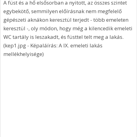
A füst és a hő elsősorban a nyitott, az összes szintet 
egybekötő, semmilyen előírásnak nem megfelelő 
gépészeti aknákon keresztül terjedt - több emeleten 
keresztül -, oly módon, hogy még a kilencedik emeleti 
WC tartály is leszakadt, és füsttel telt meg a lakás. 
(kep1.jpg - Képaláírás: A IX. emeleti lakás 
mellékhelyisége)