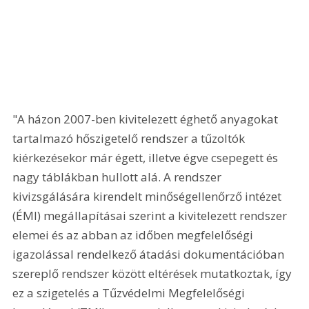
"A házon 2007-ben kivitelezett éghető anyagokat 
tartalmazó hőszigetelő rendszer a tűzoltók 
kiérkezésekor már égett, illetve égve csepegett és 
nagy táblákban hullott alá. A rendszer 
kivizsgálására kirendelt minőségellenőrző intézet 
(ÉMI) megállapításai szerint a kivitelezett rendszer 
elemei és az abban az időben megfelelőségi 
igazolással rendelkező átadási dokumentációban 
szereplő rendszer között eltérések mutatkoztak, így 
ez a szigetelés a Tűzvédelmi Megfelelőségi 