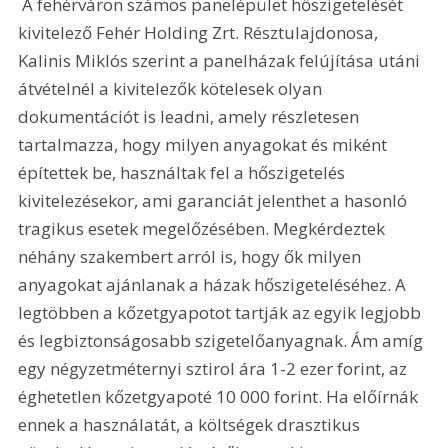
 A fehérváron számos panelépület hőszigetelését 
kivitelező Fehér Holding Zrt. Résztulajdonosa, 
Kalinis Miklós szerint a panelházak felújítása utáni 
átvételnél a kivitelezők kötelesek olyan 
dokumentációt is leadni, amely részletesen 
tartalmazza, hogy milyen anyagokat és miként 
építettek be, használtak fel a hőszigetelés 
kivitelezésekor, ami garanciát jelenthet a hasonló 
tragikus esetek megelőzésében. Megkérdeztek 
néhány szakembert arról is, hogy ők milyen 
anyagokat ajánlanak a házak hőszigeteléséhez. A 
legtöbben a kőzetgyapotot tartják az egyik legjobb 
és legbiztonságosabb szigetelőanyagnak. Ám amíg 
egy négyzetméternyi sztirol ára 1-2 ezer forint, az 
éghetetlen kőzetgyapoté 10 000 forint. Ha előírnák 
ennek a használatát, a költségek drasztikus 