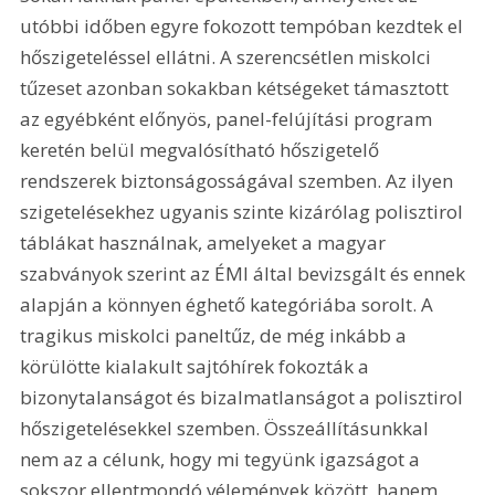
utóbbi időben egyre fokozott tempóban kezdtek el 
hőszigeteléssel ellátni. A szerencsétlen miskolci 
tűzeset azonban sokakban kétségeket támasztott 
az egyébként előnyös, panel-felújítási program 
keretén belül megvalósítható hőszigetelő 
rendszerek biztonságosságával szemben. Az ilyen 
szigetelésekhez ugyanis szinte kizárólag polisztirol 
táblákat használnak, amelyeket a magyar 
szabványok szerint az ÉMI által bevizsgált és ennek 
alapján a könnyen éghető kategóriába sorolt. A 
tragikus miskolci paneltűz, de még inkább a 
körülötte kialakult sajtóhírek fokozták a 
bizonytalanságot és bizalmatlanságot a polisztirol 
hőszigetelésekkel szemben. Összeállításunkkal 
nem az a célunk, hogy mi tegyünk igazságot a 
sokszor ellentmondó vélemények között, hanem 