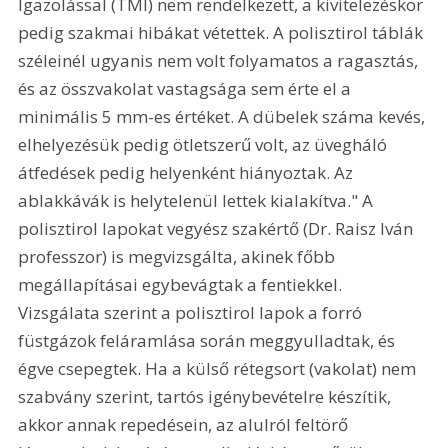
Igazolással (TMI) nem rendelkezett, a kivitelezéskor 
pedig szakmai hibákat vétettek. A polisztirol táblák 
széleinél ugyanis nem volt folyamatos a ragasztás, 
és az összvakolat vastagsága sem érte el a 
minimális 5 mm-es értéket. A dübelek száma kevés, 
elhelyezésük pedig ötletszerű volt, az üvegháló 
átfedések pedig helyenként hiányoztak. Az 
ablakkávák is helytelenül lettek kialakítva." A 
polisztirol lapokat vegyész szakértő (Dr. Raisz Iván 
professzor) is megvizsgálta, akinek főbb 
megállapításai egybevágtak a fentiekkel. 
Vizsgálata szerint a polisztirol lapok a forró 
füstgázok feláramlása során meggyulladtak, és 
égve csepegtek. Ha a külső rétegsort (vakolat) nem 
szabvány szerint, tartós igénybevételre készítik, 
akkor annak repedésein, az alulról feltörő 