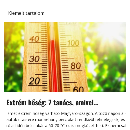
Kiemelt tartalom
Extrém hőség: 7 tanács, amivel
megóvhatjuk autónkat a nyári károktól
Ismét extrém hőség várható Magyarországon. A tűző napon álló
autók utastere már néhány perc alatt rendkívül felmelegszik, és
rövid időn belül akár a 60-70 °C-ot is megközelítheti. Ez nemcsak
n