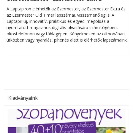
A Laptapiron elérhetők az Ezermester, az Ezermester Extra és
az Ezermester Old Timer lapszámai, visszamenőleg is! A
Laptapir új, innovatív, praktikus és egyedi megoldás a
L
nyomtatott magazinok digitális olvasására számítógépen,
okostelefonon vagy táblagépen. Kényelmesen az otthonában,
útközben vagy nyaralás, pihenés alatt is elérhetők lapszámaink.
ú
Bárhol, bármikor, akár külföldön élve vagy dolgozva is
B
olvashatók az Ezermester lapszámai. A Laptapir kényelmes
megoldás, mert: – t
Kiadványaink