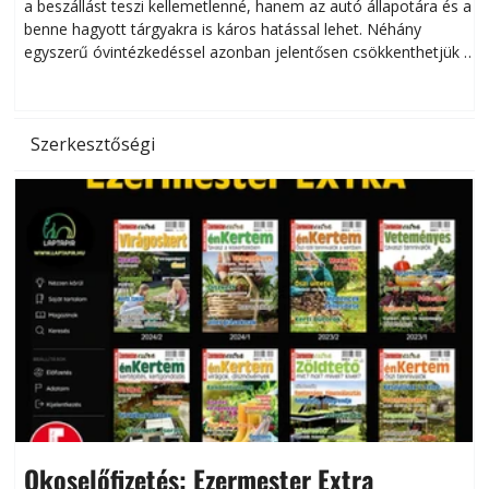
a beszállást teszi kellemetlenné, hanem az autó állapotára és a
benne hagyott tárgyakra is káros hatással lehet. Néhány
egyszerű óvintézkedéssel azonban jelentősen csökkenthetjük a
hőség káros hatásait.
l
Szerkesztőségi
Okoselőfizetés: Ezermester Extra