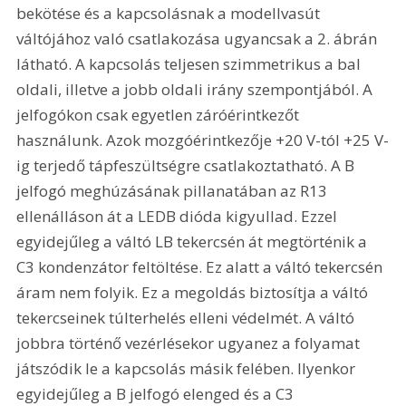
bekötése és a kapcsolásnak a modellvasút 
váltójához való csatlakozása ugyancsak a 2. ábrán 
látható. A kapcsolás teljesen szimmetrikus a bal 
oldali, illetve a jobb oldali irány szempontjából. A 
jelfogókon csak egyetlen záróérintkezőt 
használunk. Azok mozgóérintkezője +20 V-tól +25 V-
ig terjedő tápfeszültségre csatlakoztatható. A B 
jelfogó meghúzásának pillanatában az R13 
ellenálláson át a LEDB dióda kigyullad. Ezzel 
egyidejűleg a váltó LB tekercsén át megtörténik a 
C3 kondenzátor feltöltése. Ez alatt a váltó tekercsén 
áram nem folyik. Ez a megoldás biztosítja a váltó 
tekercseinek túlterhelés elleni védelmét. A váltó 
jobbra történő vezérlésekor ugyanez a folyamat 
játszódik le a kapcsolás másik felében. Ilyenkor 
egyidejűleg a B jelfogó elenged és a C3 