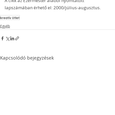
A cikk az Ezermester alábbi nyomtatott 
lapszámában érhető el: 2000/július-augusztus.
kreatív ötlet
Egyéb
Kapcsolódó bejegyzések