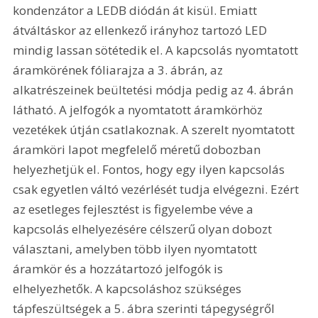
kondenzátor a LEDB diódán át kisül. Emiatt 
átváltáskor az ellenkező irányhoz tartozó LED 
mindig lassan sötétedik el. A kapcsolás nyomtatott 
áramkörének fóliarajza a 3. ábrán, az 
alkatrészeinek beültetési módja pedig az 4. ábrán 
látható. A jelfogók a nyomtatott áramkörhöz 
vezetékek útján csatlakoznak. A szerelt nyomtatott 
áramköri lapot megfelelő méretű dobozban 
helyezhetjük el. Fontos, hogy egy ilyen kapcsolás 
csak egyetlen váltó vezérlését tudja elvégezni. Ezért 
az esetleges fejlesztést is figyelembe véve a 
kapcsolás elhelyezésére célszerű olyan dobozt 
választani, amelyben több ilyen nyomtatott 
áramkör és a hozzátartozó jelfogók is 
elhelyezhetők. A kapcsoláshoz szükséges 
tápfeszültségek a 5. ábra szerinti tápegységről 