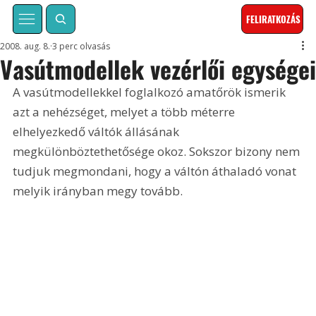
FELIRATKOZÁS
2008. aug. 8.
3 perc olvasás
Vasútmodellek vezérlői egysége
A vasútmodellekkel foglalkozó amatőrök ismerik 
azt a nehézséget, melyet a több méterre 
elhelyezkedő váltók állásának 
megkülönböztethetősége okoz. Sokszor bizony nem 
tudjuk megmondani, hogy a váltón áthaladó vonat 
melyik irányban megy tovább.