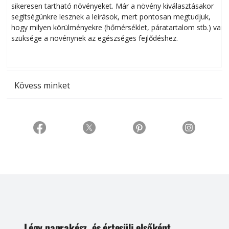
sikeresen tart­ha­tó növényeket. Már a növény kiválasztásakor
h
segítségünkre lesznek a leírások, mert pontosan megtudjuk,
k
hogy milyen körülményekre (hőmérséklet, páratartalom stb.) van
szüksége a növénynek az egészséges fejlődéshez.
t
Kövess minket
Légy naprakész, és értesülj elsőként