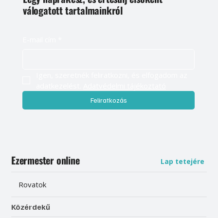
válogatott tartalmainkról
E-mail cím
*
Igen, szeretnék feliratkozni, és elfogadom az 
adatkezelést. 
Adatvédelmi tájékoztató
Feliratkozás
Ezermester online
Lap tetejére
Rovatok
Közérdekű