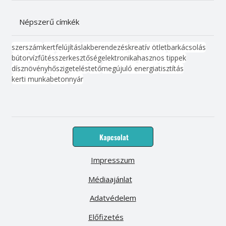
Népszerű címkék
szerszám
kert
felújítás
lakberendezés
kreatív ötlet
barkácsolás
bútor
víz
fűtés
szerkesztőség
elektronika
hasznos tippek
dísznövény
hőszigetelés
tető
megújuló energia
tisztítás
kerti munka
beton
nyár
Kapcsolat
Impresszum
Médiaajánlat
Adatvédelem
Előfizetés