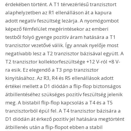
érdekében történt. A T1 térvezérlésű tranzisztort 
alaphelyzetben az R1 ellenálláson át a kapura 
adott negatív feszültség lezárja. A nyomógombot 
képező fémfelület megérintésekor az emberi 
testből folyó gyenge pozitív áram hatására a T1 
tranzisztor vezetővé válik. Így annak nyelője most 
negatívabb lesz a T2 tranzisztor bázisával együtt. A 
T2 tranzisztor kollektorfeszültsége +12 V-ról +8 V-
ra esik. Ez elegendő a T3 pnp tranzisztor 
kinyitásához. Az R3, R4 és R5 ellenállások adott 
értékei mellett a D1 diódán a flip-flop biztonságos 
átbillentéséhez szükséges pozitív feszültség jelenik 
meg. A bistabil flip-flop kapcsolás a T4 és a T5 
tranzisztorból épül fel. A T4 tranzisztor bázisára a 
D1 diódán át érkező pozitív jel hatására megtörtént 
átbillenés után a flip-flopot ebben a stabil 