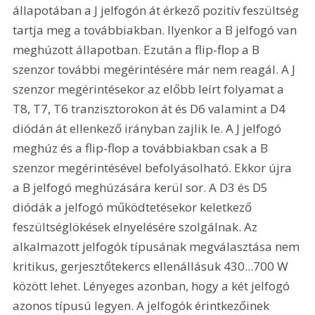
állapotában a J jelfogón át érkező pozitív feszültség 
tartja meg a továbbiakban. Ilyenkor a B jelfogó van 
meghúzott állapotban. Ezután a flip-flop a B 
szenzor további megérintésére már nem reagál. A J 
szenzor megérintésekor az előbb leírt folyamat a 
T8, T7, T6 tranzisztorokon át és D6 valamint a D4 
diódán át ellenkező irányban zajlik le. A J jelfogó 
meghúz és a flip-flop a továbbiakban csak a B 
szenzor megérintésével befolyásolható. Ekkor újra 
a B jelfogó meghúzására kerül sor. A D3 és D5 
diódák a jelfogó működtetésekor keletkező 
feszültséglökések elnyelésére szolgálnak. Az 
alkalmazott jelfogók típusának megválasztása nem 
kritikus, gerjesztőtekercs ellenállásuk 430...700 W 
között lehet. Lényeges azonban, hogy a két jelfogó 
azonos típusú legyen. A jelfogók érintkezőinek 