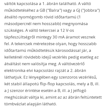
váltók kapcsolása a 1. ábrán található. A váltó 
működtetéséhez a GB ("Balra") vagy a GJ ("Jobbra") 
átváltó nyomógomb rövid időtartamú (1 
másodpercnél nem hosszabb) megnyomása 
szükséges. A váltó tekercsei a 12 V-os 
tápfeszültségről mintegy 30 mA áramot vesznek 
fel. A tekercsek méretezése olyan, hogy hosszabb 
időtartamú működtetésük károsodással jár, a 
kelleténél rövidebb idejű vezérlés pedig esetleg az 
átváltást nem valósítja meg. A váltóvezérlő 
elektronika elvi kapcsolási rajzát a 2. ábrán 
láthatjuk. Ez lényegében egy szenzoros vezérlésű, 
két stabil állapotú flip-flop kapcsolás, mely a B, ill. 
a J szenzor érintése esetén a B, ill. a J jelfogó 
meghúzását váltja ki, amint az az ábrán feltüntetett 
tömbvázlat alapján látható. 