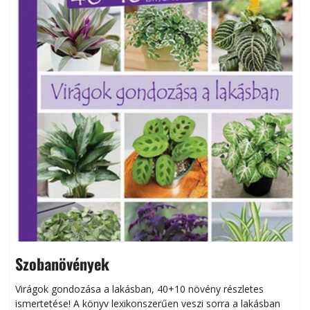
Szobanövények
Virágok gondozása a lakásban, 40+10 növény részletes
ismertetése! A könyv lexikonszerűen veszi sorra a lakásban
s