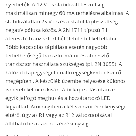
nyerhetők. A 12 V-os stabilizált feszültség 
maximálisan mintegy 60 mA terhelésre alkalmas. A 
stabilizálatlan 25 V-os és a stabil tápfeszültség 
negatív pólusa közös. A 2N 1711 típusú T1 
áteresztő tranzisztort hűtőfelülettel kell ellátni. 
Több kapcsolás táplálása esetén nagyobb 
terhelhetőségű transzformátor és áteresztő 
tranzisztor használata szükséges (pl. 2N 3055). A 
hálózati tápegységet önálló egységként célszerű 
megépíteni. A készülék üzembe helyezése különös 
ismereteket nem kíván. A bekapcsolás után az 
egyik jelfogó meghúz és a hozzátartozó LED 
kigyullad. Amennyiben a két szenzor érzékenysége 
eltérő, úgy az R1 vagy az R12 változtatásával 
állítható be az azonos érzékenység.