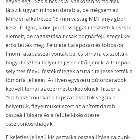
egyéniség". Szó sincs róla! Vaskosan tömörnek 
látszik ugyan minden darabja, de mégsem az. 
Minden alkatrésze 15 mm vastag MDF anyagból 
készült. Igaz, kínos pontossággal illesztették öszsze 
elemeit, de ragasztásait csak bognárfejű szegekkel 
erősítették meg. Felületeit alaposan és többször 
finom fatapasszal vonták be, és simára csiszolták, 
hogy illesztési helyei teljesen eltűnjenek. A tompán 
selymes fényű festékrétegek azután teljessé tették a 
tömörfa jelleget. Az ilyen egyszerű bútordarabok 
kedvelt témái az ezermesterkedőknek, hiszen a 
"szabász" munkát a lapszabászatok végzik el 
helyettük, figyelmüket ezért az áhított darab 
összeállítására és a felületkikészítésre 
összpontosíthatják.
E keleties jellegű kis asztalka összeállítása rajzunk 