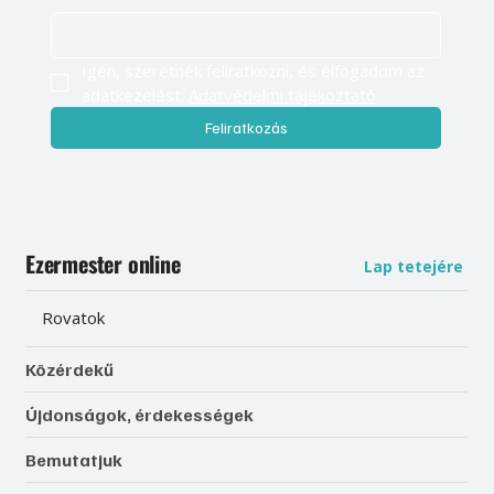
Igen, szeretnék feliratkozni, és elfogadom az 
adatkezelést. 
Adatvédelmi tájékoztató
Feliratkozás
Ezermester online
Lap tetejére
Rovatok
Közérdekű
Újdonságok, érdekességek
Bemutatjuk