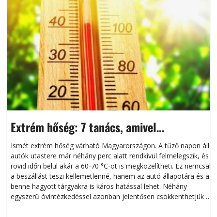
Extrém hőség: 7 tanács, amivel
megóvhatjuk autónkat a nyári károktól
Ismét extrém hőség várható Magyarországon. A tűző napon álló
autók utastere már néhány perc alatt rendkívül felmelegszik, és
rövid időn belül akár a 60-70 °C-ot is megközelítheti. Ez nemcsak
n
a beszállást teszi kellemetlenné, hanem az autó állapotára és a
benne hagyott tárgyakra is káros hatással lehet. Néhány
egyszerű óvintézkedéssel azonban jelentősen csökkenthetjük a
hőség káros hatásait.
l