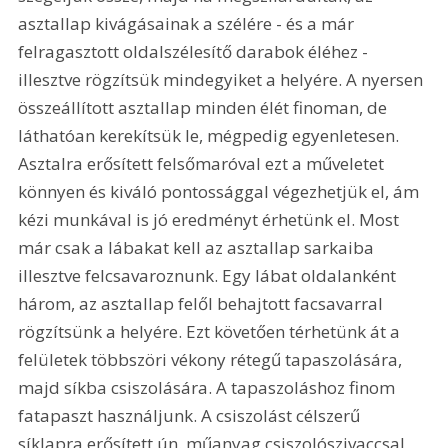
asztallap kivágásainak a szélére - és a már 
felragasztott oldalszélesítő darabok éléhez - 
illesztve rögzítsük mindegyiket a helyére. A nyersen 
összeállított asztallap minden élét finoman, de 
láthatóan kerekítsük le, mégpedig egyenletesen. 
Asztalra erősített felsőmaróval ezt a műveletet 
könnyen és kiváló pontossággal végezhetjük el, ám 
kézi munkával is jó eredményt érhetünk el. Most 
már csak a lábakat kell az asztallap sarkaiba 
illesztve felcsavaroznunk. Egy lábat oldalanként 
három, az asztallap felől behajtott facsavarral 
rögzítsünk a helyére. Ezt követően térhetünk át a 
felületek többszöri vékony rétegű tapaszolására, 
majd síkba csiszolására. A tapaszoláshoz finom 
fatapaszt használjunk. A csiszolást célszerű 
síklapra erősített ún. műanyag csiszolószivaccsal 