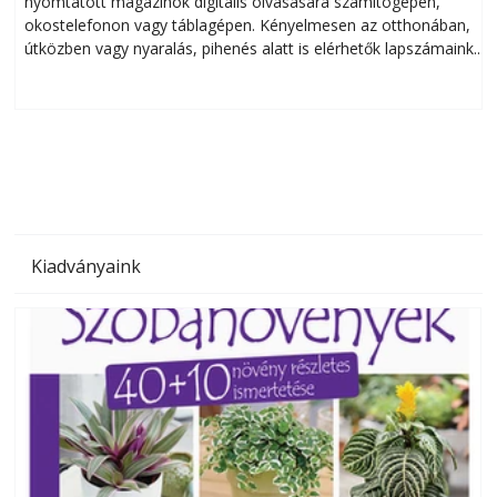
nyomtatott magazinok digitális olvasására számítógépen,
okostelefonon vagy táblagépen. Kényelmesen az otthonában,
útközben vagy nyaralás, pihenés alatt is elérhetők lapszámaink.
ú
Bárhol, bármikor, akár külföldön élve vagy dolgozva is
B
olvashatók az Ezermester lapszámai. A Laptapir kényelmes
megoldás, mert: – t
Kiadványaink