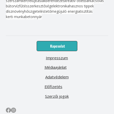
szerszám
kert
felújítás
lakberendezés
kreatív ötlet
barkácsolás
bútor
víz
fűtés
szerkesztőség
elektronika
hasznos tippek
dísznövény
hőszigetelés
tető
megújuló energia
tisztítás
kerti munka
beton
nyár
Kapcsolat
Impresszum
Médiaajánlat
Adatvédelem
Előfizetés
Szerzői jogok