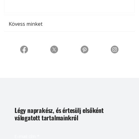
t
Kövess minket
Légy naprakész, és értesülj elsőként
válogatott tartalmainkról
E-mail cím
*