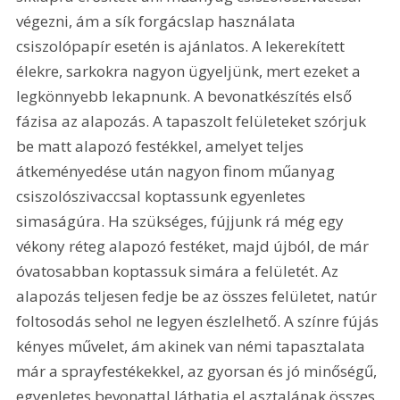
végezni, ám a sík forgácslap használata 
csiszolópapír esetén is ajánlatos. A lekerekített 
élekre, sarkokra nagyon ügyeljünk, mert ezeket a 
legkönnyebb lekapnunk. A bevonatkészítés első 
fázisa az alapozás. A tapaszolt felületeket szórjuk 
be matt alapozó festékkel, amelyet teljes 
átkeményedése után nagyon finom műanyag 
csiszolószivaccsal koptassunk egyenletes 
simaságúra. Ha szükséges, fújjunk rá még egy 
vékony réteg alapozó festéket, majd újból, de már 
óvatosabban koptassuk simára a felületét. Az 
alapozás teljesen fedje be az összes felületet, natúr 
foltosodás sehol ne legyen észlelhető. A színre fújás 
kényes művelet, ám akinek van némi tapasztalata 
már a sprayfestékekkel, az gyorsan és jó minőségű, 
egyenletes bevonattal láthatja el asztalának összes 