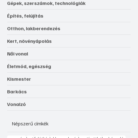
Gépek, szerszámok, technológiák
Építés, felújítás
Otthon, lakberendezés
Kert, növényápolás
Női vonal
Életmód, egészség
Kismester
Barkács
Vonalzó
Népszerű címkék