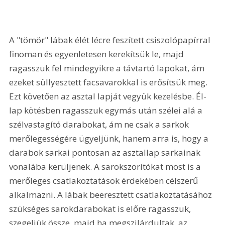
A "tömör" lábak élét lécre feszített csiszolópapírral 
finoman és egyenletesen kerekítsük le, majd 
ragasszuk fel mindegyikre a távtartó lapokat, ám 
ezeket süllyesztett facsavarokkal is erősítsük meg. 
Ezt követően az asztal lapját vegyük kezelésbe. Él-
lap kötésben ragasszuk egymás után szélei alá a 
szélvastagító darabokat, ám ne csak a sarkok 
merőlegességére ügyeljünk, hanem arra is, hogy a 
darabok sarkai pontosan az asztallap sarkainak 
vonalába kerüljenek. A sarokszorítókat most is a 
merőleges csatlakoztatások érdekében célszerű 
alkalmazni. A lábak beeresztett csatlakoztatásához 
szükséges sarokdarabokat is előre ragasszuk, 
szegeljük össze, majd ha megszilárdultak, az 