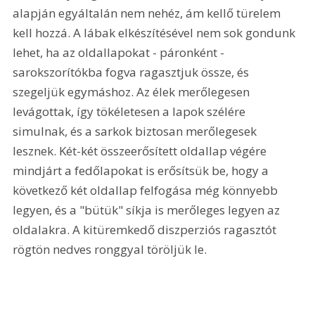
alapján egyáltalán nem nehéz, ám kellő türelem 
kell hozzá. A lábak elkészítésével nem sok gondunk 
lehet, ha az oldallapokat - páronként - 
sarokszorítókba fogva ragasztjuk össze, és 
szegeljük egymáshoz. Az élek merőlegesen 
levágottak, így tökéletesen a lapok szélére 
simulnak, és a sarkok biztosan merőlegesek 
lesznek. Két-két összeerősített oldallap végére 
mindjárt a fedőlapokat is erősítsük be, hogy a 
következő két oldallap felfogása még könnyebb 
legyen, és a "bütük" síkja is merőleges legyen az 
oldalakra. A kitüremkedő diszperziós ragasztót 
rögtön nedves ronggyal töröljük le. 