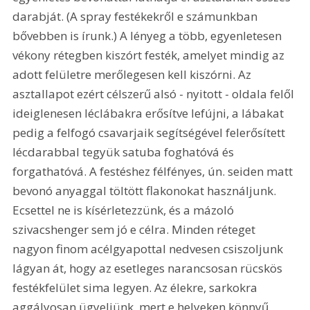
darabját. (A spray festékekről e számunkban 
bővebben is írunk.) A lényeg a több, egyenletesen 
vékony rétegben kiszórt festék, amelyet mindig az 
adott felületre merőlegesen kell kiszórni. Az 
asztallapot ezért célszerű alsó - nyitott - oldala felől 
ideiglenesen léclábakra erősítve lefújni, a lábakat 
pedig a felfogó csavarjaik segítségével felerősített 
lécdarabbal tegyük satuba foghatóvá és 
forgathatóvá. A festéshez félfényes, ún. seiden matt 
bevonó anyaggal töltött flakonokat használjunk. 
Ecsettel ne is kísérletezzünk, és a mázoló 
szivacshenger sem jó e célra. Minden réteget 
nagyon finom acélgyapottal nedvesen csiszoljunk 
lágyan át, hogy az esetleges narancsosan rücskös 
festékfelület sima legyen. Az élekre, sarkokra 
aggályosan ügyeljünk, mert e helyeken könnyű 