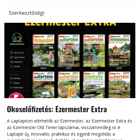
Szerkesztőségi
Okoselőfizetés: Ezermester Extra
A Laptapiron elérhetők az Ezermester, az Ezermester Extra és
az Ezermester Old Timer lapszámai, visszamenőleg is! A
Laptapir új, innovatív, praktikus és egyedi megoldás a
L