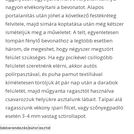
nagyon elvékonyítani a bevonatot. Alapos 
portalanítás után jöhet a következő festékréteg 
felvitele, majd simára koptatása után még kétszer 
ismételjük meg a műveletet. A telt, egyenletesen 
tompán fénylő bevonathoz a legtöbb esetben 
három, de megeshet, hogy négyszer megszórt 
felület szükséges. Ha egy picikével csillogóbb 
felületet szeretnénk elérni, akkor autós 
polírpasztával, és puha pamut textíliával 
kíméletesen töröljük át pár nap után a darabok 
felületét, majd műgyanta ragasztót használva 
csavarozzuk helyükre asztalunk lábait. Talpai alá 
ragasszunk vékony ipari filcet, vagy szőnyegpadló 
esetén 3-4 mm vastag sztirollapot.
lakberendezés
bútor
asztal