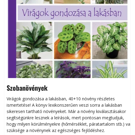
Szobanövények
Virágok gondozása a lakásban, 40+10 növény részletes
ismertetése! A könyv lexikonszerűen veszi sorra a lakásban
s
sikeresen tart­ha­tó növényeket. Már a növény kiválasztásakor
h
segítségünkre lesznek a leírások, mert pontosan megtudjuk,
k
hogy milyen körülményekre (hőmérséklet, páratartalom stb.) van
szüksége a növénynek az egészséges fejlődéshez.