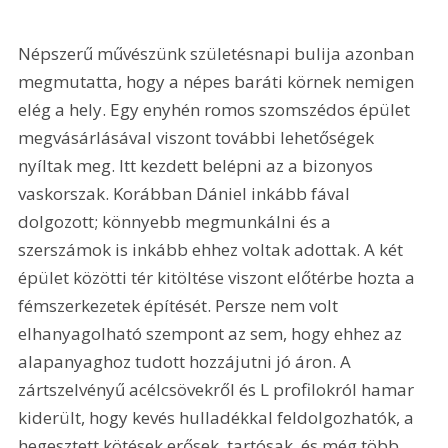
Népszerű művészünk születésnapi bulija azonban 
megmutatta, hogy a népes baráti körnek nemigen 
elég a hely. Egy enyhén romos szomszédos épület 
megvásárlásával viszont további lehetőségek 
nyíltak meg. Itt kezdett belépni az a bizonyos 
vaskorszak. Korábban Dániel inkább fával 
dolgozott; könnyebb megmunkálni és a 
szerszámok is inkább ehhez voltak adottak. A két 
épület közötti tér kitöltése viszont előtérbe hozta a 
fémszerkezetek építését. Persze nem volt 
elhanyagolható szempont az sem, hogy ehhez az 
alapanyaghoz tudott hozzájutni jó áron. A 
zártszelvényű acélcsövekről és L profilokról hamar 
kiderült, hogy kevés hulladékkal feldolgozhatók, a 
hegesztett kötések erősek, tartósak, és még több 