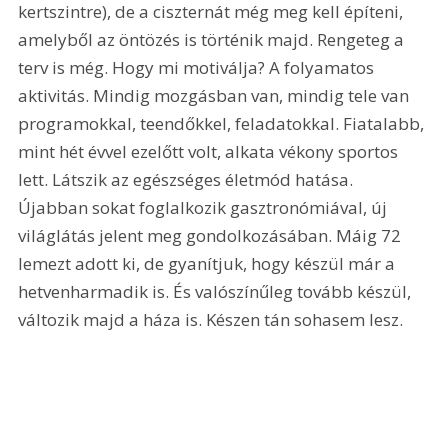
kertszintre), de a ciszternát még meg kell építeni, 
amelyből az öntözés is történik majd. Rengeteg a 
terv is még. Hogy mi motiválja? A folyamatos 
aktivitás. Mindig mozgásban van, mindig tele van 
programokkal, teendőkkel, feladatokkal. Fiatalabb, 
mint hét évvel ezelőtt volt, alkata vékony sportos 
lett. Látszik az egészséges életmód hatása. 
Újabban sokat foglalkozik gasztronómiával, új 
világlátás jelent meg gondolkozásában. Máig 72 
lemezt adott ki, de gyanítjuk, hogy készül már a 
hetvenharmadik is. És valószínűleg tovább készül, 
változik majd a háza is. Készen tán sohasem lesz.