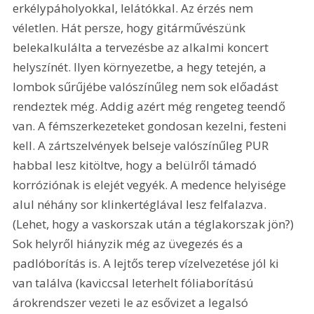
erkélypáholyokkal, lelátókkal. Az érzés nem 
véletlen. Hát persze, hogy gitárművészünk 
belekalkulálta a tervezésbe az alkalmi koncert 
helyszínét. Ilyen környezetbe, a hegy tetején, a 
lombok sűrűjébe valószínűleg nem sok előadást 
rendeztek még. Addig azért még rengeteg teendő 
van. A fémszerkezeteket gondosan kezelni, festeni 
kell. A zártszelvények belseje valószínűleg PUR 
habbal lesz kitöltve, hogy a belülről támadó 
korróziónak is elejét vegyék. A medence helyisége 
alul néhány sor klinkertéglával lesz felfalazva. 
(Lehet, hogy a vaskorszak után a téglakorszak jön?) 
Sok helyről hiányzik még az üvegezés és a 
padlóborítás is. A lejtős terep vízelvezetése jól ki 
van találva (kaviccsal leterhelt fóliaborítású 
árokrendszer vezeti le az esővizet a legalsó 