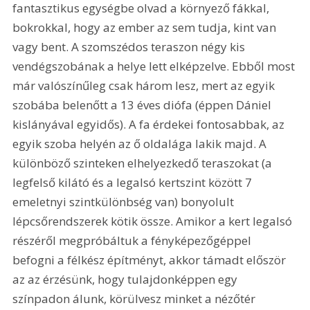
fantasztikus egységbe olvad a környező fákkal, 
bokrokkal, hogy az ember az sem tudja, kint van 
vagy bent. A szomszédos teraszon négy kis 
vendégszobának a helye lett elképzelve. Ebből most 
már valószínűleg csak három lesz, mert az egyik 
szobába belenőtt a 13 éves diófa (éppen Dániel 
kislányával egyidős). A fa érdekei fontosabbak, az 
egyik szoba helyén az ő oldalága lakik majd. A 
különböző szinteken elhelyezkedő teraszokat (a 
legfelső kilátó és a legalsó kertszint között 7 
emeletnyi szintkülönbség van) bonyolult 
lépcsőrendszerek kötik össze. Amikor a kert legalsó 
részéről megpróbáltuk a fényképezőgéppel 
befogni a félkész építményt, akkor támadt először 
az az érzésünk, hogy tulajdonképpen egy 
színpadon álunk, körülvesz minket a nézőtér 