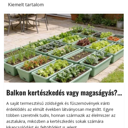
Kiemelt tartalom
Balkon kertészkedés vagy magaságyás?
Helytakarékos kertészkedés
A saját termesztésű zöldségek és fűszernövények iránti
érdeklődés az elmúlt években látványosan megnőtt. Egyre
többen szeretnék tudni, honnan származik az élelmiszer az
l
asztalukra, miközben a kertészkedés sokak számára
kikapcsolódást és feltöltődést is jelent.
é