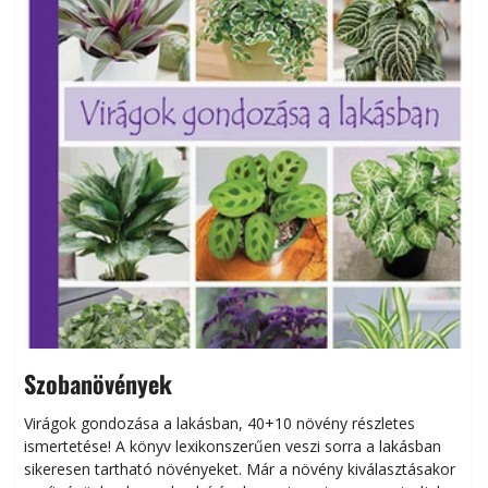
Szobanövények
Virágok gondozása a lakásban, 40+10 növény részletes
ismertetése! A könyv lexikonszerűen veszi sorra a lakásban
s
sikeresen tart­ha­tó növényeket. Már a növény kiválasztásakor
h