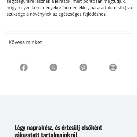
segítségünkre lesznek a leírások, mert pontosan megtudjuk,
k
hogy milyen körülményekre (hőmérséklet, páratartalom stb.) van
szüksége a növénynek az egészséges fejlődéshez.
t
Kövess minket
Légy naprakész, és értesülj elsőként
válogatott tartalmainkról