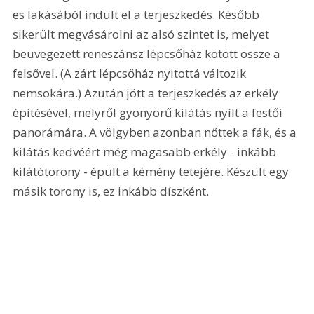
es lakásából indult el a terjeszkedés. Később 
sikerült megvásárolni az alsó szintet is, melyet 
beüvegezett reneszánsz lépcsőház kötött össze a 
felsővel. (A zárt lépcsőház nyitottá változik 
nemsokára.) Azután jött a terjeszkedés az erkély 
építésével, melyről gyönyörű kilátás nyílt a festői 
panorámára. A völgyben azonban nőttek a fák, és a 
kilátás kedvéért még magasabb erkély - inkább 
kilátótorony - épült a kémény tetejére. Készült egy 
másik torony is, ez inkább díszként. 