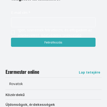
E-mail cím
*
Igen, szeretnék feliratkozni, és elfogadom az 
adatkezelést. 
Adatvédelmi tájékoztató
Feliratkozás
Ezermester online
Lap tetejére
Rovatok
Közérdekű
Újdonságok, érdekességek