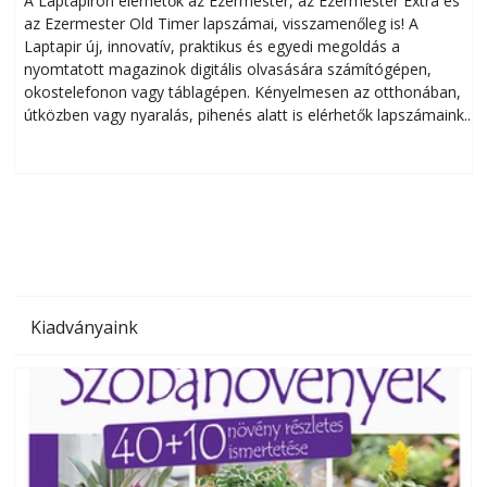
A Laptapiron elérhetők az Ezermester, az Ezermester Extra és
az Ezermester Old Timer lapszámai, visszamenőleg is! A
Laptapir új, innovatív, praktikus és egyedi megoldás a
L
nyomtatott magazinok digitális olvasására számítógépen,
okostelefonon vagy táblagépen. Kényelmesen az otthonában,
útközben vagy nyaralás, pihenés alatt is elérhetők lapszámaink.
ú
Bárhol, bármikor, akár külföldön élve vagy dolgozva is
B
olvashatók az Ezermester lapszámai. A Laptapir kényelmes
megoldás, mert: – t
Kiadványaink