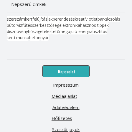
Népszerű címkék
szerszám
kert
felújítás
lakberendezés
kreatív ötlet
barkácsolás
bútor
víz
fűtés
szerkesztőség
elektronika
hasznos tippek
dísznövény
hőszigetelés
tető
megújuló energia
tisztítás
kerti munka
beton
nyár
Kapcsolat
Impresszum
Médiaajánlat
Adatvédelem
Előfizetés
Szerzői jogok