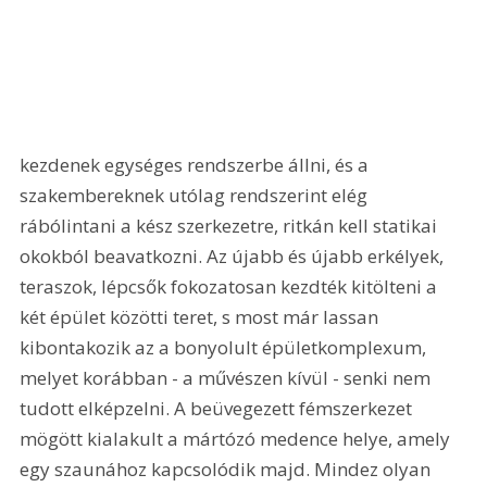
kezdenek egységes rendszerbe állni, és a 
szakembereknek utólag rendszerint elég 
rábólintani a kész szerkezetre, ritkán kell statikai 
okokból beavatkozni. Az újabb és újabb erkélyek, 
teraszok, lépcsők fokozatosan kezdték kitölteni a 
két épület közötti teret, s most már lassan 
kibontakozik az a bonyolult épületkomplexum, 
melyet korábban - a művészen kívül - senki nem 
tudott elképzelni. A beüvegezett fémszerkezet 
mögött kialakult a mártózó medence helye, amely 
egy szaunához kapcsolódik majd. Mindez olyan 