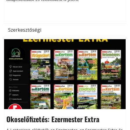
d
Szerkesztőségi
Okoselőfizetés: Ezermester Extra