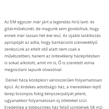
Az EM egyszer már járt a legendás hírű lant- és 
gitárművésznél, de magunk sem gondoltuk, hogy 
ennek már lassan hét éve lesz. Az újabb találkozás 
apropóját az adta, hogy barkácsoló szenvedélyű 
zenészünk az eltelt idő alatt nem csak a 
művészetben, hanem az öntevékeny házépítésben 
is sokat alkotott, amit mi is, Ő is szeretett volna 
megosztani lapunk olvasóival.
 Dániel háza középkori városszerűen folyamatosan 
épül. Az érdekes adottságú ház, a meredeken lejtő 
terep bizonyos fokig kényszerpályát jelent, 
ugyanakkor folyamatosan új ötleteket szül. 
Eredetileg a többszintes ház felső szintjének 58 m2-