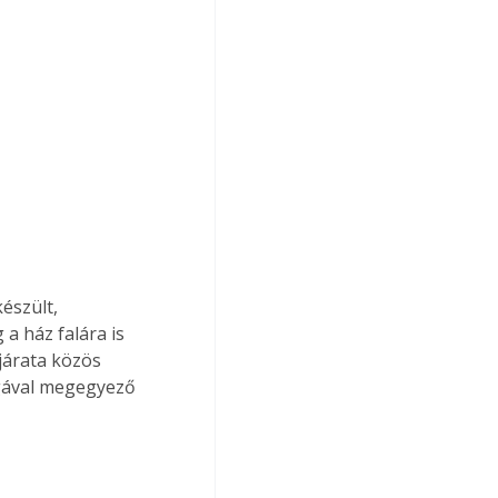
észült, 
a ház falára is 
járata közös 
agával megegyező 