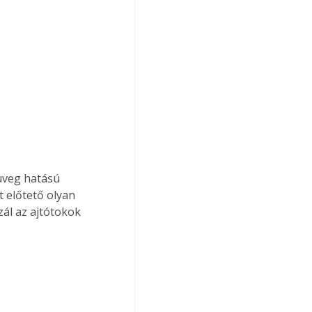
üveg hatású 
 előtető olyan 
ál az ajtótokok 