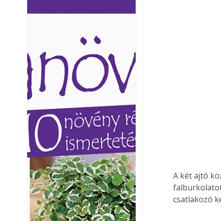
Ezermester lapszámai. A
Ezermester lapszámai
Laptapir kényelmes megoldás,
Laptapir kényelmes 
mert: – t
mert: – t
A két ajtó kö
falburkolato
csatlakozó k