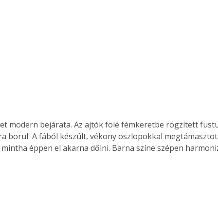
Együtt jobban megéri!
Bővebb információ itt!
k az
Együtt jobban megéri! A
mester
könyvek tetszőleges
er Old
párosítással kedvezményes
áron, 0 Ft postaköltséggel
ptapir új,
megrendelhetők!
és egyedi
t modern bejárata. Az ajtók fölé fémkeretbe rögzített füst
tt
 borul  A fából készült, vékony oszlopokkal megtámasztott
lvasására
t, mintha éppen el akarna dőlni. Barna színe szépen harmoniz
elefonon
nyelmesen
ben vagy
t is
. Bárhol,
ön élve
ashatók az