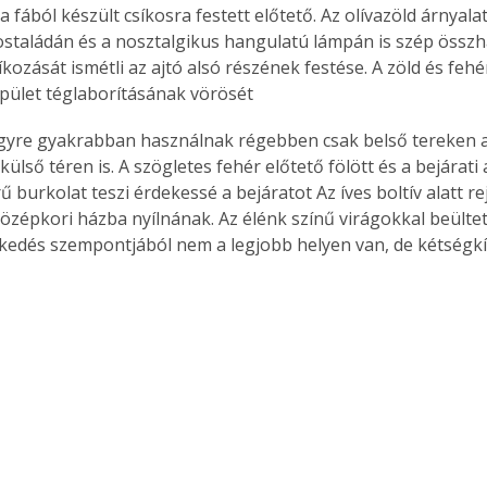
 a fából készült csíkosra festett előtető. Az olívazöld árnyal
postaládán és a nosztalgikus hangulatú lámpán is szép összh
íkozását ismétli az ajtó alsó részének festése. A zöld és feh
épület téglaborításának vörösét 
yre gyakrabban használnak régebben csak belső tereken a
ülső téren is. A szögletes fehér előtető fölött és a bejárati a
 burkolat teszi érdekessé a bejáratot Az íves boltív alatt re
özépkori házba nyílnának. Az élénk színű virágokkal beülte
ekedés szempontjából nem a legjobb helyen van, de kétségkí