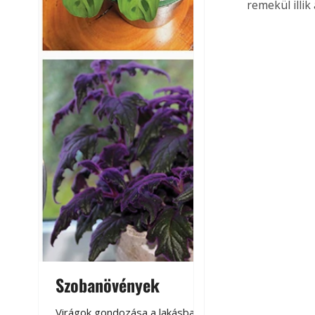
remekül illik
Szobanövények
Virágoskert: k
teraszon, laká
Virágok gondozása a lakásban,