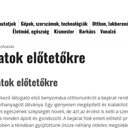
utatjuk
Gépek, szerszámok, technológiák
Otthon, lakberen
Életmód, egészség
Kismester
Barkács
Vonalzó
 olvasás
atok előtetőkre
atok előtetőkre
kező látogató első benyomása otthonunkról a bejárat rende
lhanyagolt látványa. Egy igényesen megépített és kialakítot
t egészének szépségét növeli, de azt az érzést is kelti a sz
s minden ápolt és gondozott. A bejárat fölé emelt előtető pr
Ebben a témában gyűjtöttünk össze néhány ötletes megoldás