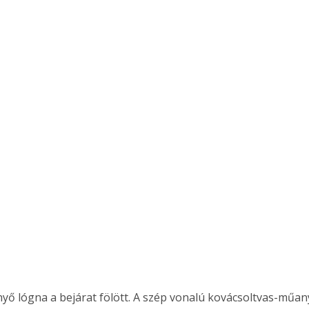
yő lógna a bejárat fölött. A szép vonalú kovácsoltvas-műa