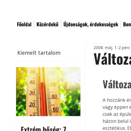
Főoldal
Közérdekű
Újdonságok, érdekességek
Bem
2008. máj. 1.
2 perc
Változ
Kiemelt tartalom
Változ
A hozzánk ér
vagy éppen e
csak az épüle
házon belül i
Extrém hőség: 7
esztétikus. 