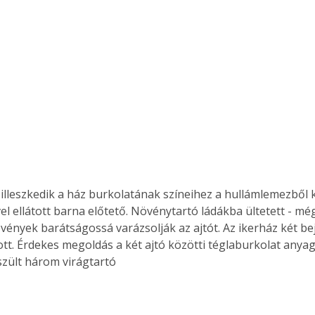
illeszkedik a ház burkolatának színeihez a hullámlemezből k
l ellátott barna előtető. Növénytartó ládákba ültetett - még 
övények barátságossá varázsolják az ajtót. Az ikerház két be
ott. Érdekes megoldás a két ajtó közötti téglaburkolat any
zült három virágtartó