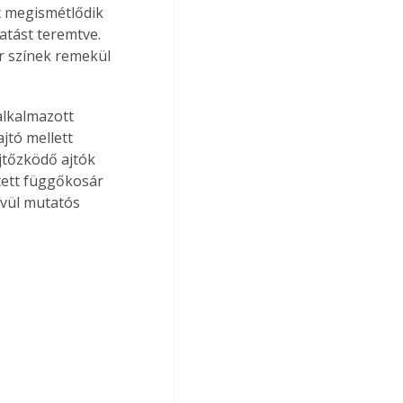
at megismétlődik 
atást teremtve. 
ér színek remekül 
lkalmazott 
jtó mellett 
jtőzködő ajtók 
tett függőkosár 
vül mutatós 