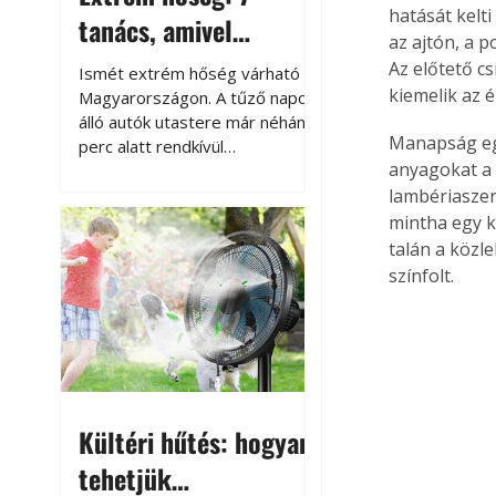
hatását kelti
tanács, amivel
az ajtón, a 
megóvhatjuk
Az előtető cs
Ismét extrém hőség várható
autónkat a nyári
kiemelik az 
Magyarországon. A tűző napon
álló autók utastere már néhány
károktól
Manapság eg
perc alatt rendkívül
anyagokat a k
felmelegszik, és rövid időn belül
akár a 60-70 °C-ot is
lambériaszerű
megközelítheti. Ez nemcsak a
mintha egy k
beszállást teszi kellemetlenné,
talán a közl
hanem az autó állapotára és a
színfolt.
benne hagyott tárgyakra is
káros hatással lehet. Néhány
egyszerű óvintézkedéssel
azonban jelentősen
csökkenthetjük a hőség káros
hatásait.
Kültéri hűtés: hogyan
tehetjük