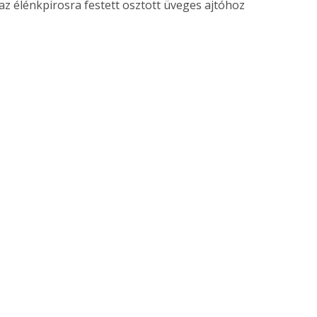
 az élénkpirosra festett osztott üveges ajtóhoz
ertben,
Gyógyító növények: a
sban
természet kincsei az