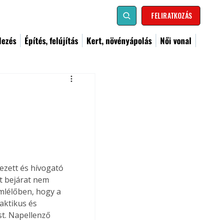
FELIRATKOZÁS
dezés
Építés, felújítás
Kert, növényápolás
Női vonal
zett és hívogató 
t bejárat nem 
emlélőben, hogy a 
aktikus és 
t. Napellenző 