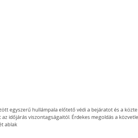
. A
megoldás,
zött egyszerű hullámpala előtető védi a bejáratot és a közte
t az időjárás viszontagságaitól. Érdekes megoldás a közvetle
ét ablak