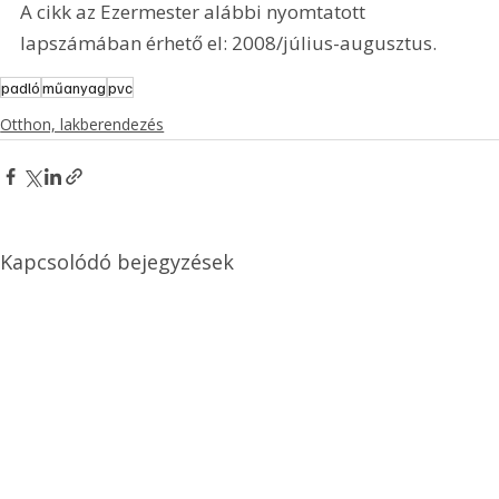
A cikk az Ezermester alábbi nyomtatott 
lapszámában érhető el: 2008/július-augusztus.
padló
műanyag
pvc
Otthon, lakberendezés
Kapcsolódó bejegyzések