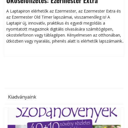
A Laptapiron elérhetők az Ezermester, az Ezermester Extra és
az Ezermester Old Timer lapszámai, visszamenőleg is! A
Laptapir új, innovatív, praktikus és egyedi megoldás a
L
nyomtatott magazinok digitális olvasására számítógépen,
okostelefonon vagy táblagépen. Kényelmesen az otthonában,
útközben vagy nyaralás, pihenés alatt is elérhetők lapszámaink.
ú
Bárhol, bármikor, akár külföldön élve vagy dolgozva is
B
olvashatók az Ezermester lapszámai. A Laptapir kényelmes
megoldás, mert: – t
Kiadványaink