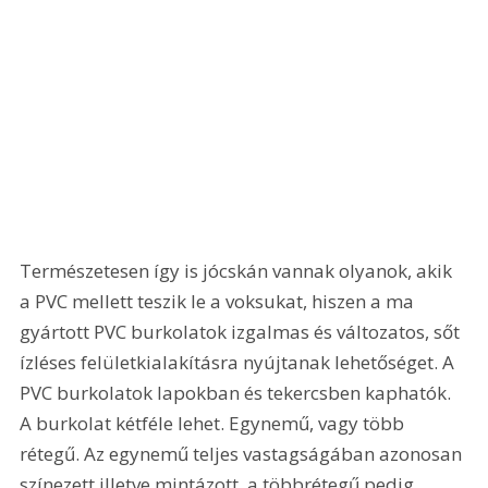
Természetesen így is jócskán vannak olyanok, akik 
a PVC mellett teszik le a voksukat, hiszen a ma 
gyártott PVC burkolatok izgalmas és változatos, sőt 
ízléses felületkialakításra nyújtanak lehetőséget. A 
PVC burkolatok lapokban és tekercsben kaphatók. 
A burkolat kétféle lehet. Egynemű, vagy több 
rétegű. Az egynemű teljes vastagságában azonosan 
színezett illetve mintázott, a többrétegű pedig 