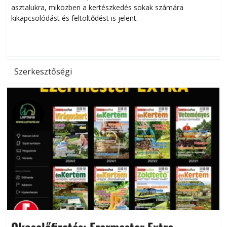
asztalukra, miközben a kertészkedés sokak számára
kikapcsolódást és feltöltődést is jelent.
é
d
Szerkesztőségi
Okoselőfizetés: Ezermester Extra