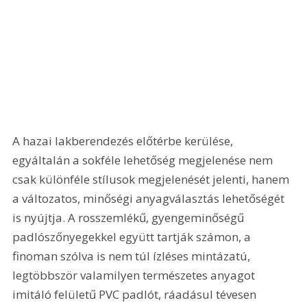
A hazai lakberendezés előtérbe kerülése, 
egyáltalán a sokféle lehetőség megjelenése nem 
csak különféle stílusok megjelenését jelenti, hanem 
a változatos, minőségi anyagválasztás lehetőségét 
is nyújtja. A rosszemlékű, gyengeminőségű 
padlószőnyegekkel együtt tartják számon, a 
finoman szólva is nem túl ízléses mintázatú, 
legtöbbször valamilyen természetes anyagot 
imitáló felületű PVC padlót, ráadásul tévesen 