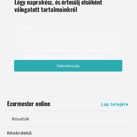
Légy naprakész, és értesülj elsőként
válogatott tartalmainkról
E-mail cím
*
Igen, szeretnék feliratkozni, és elfogadom az 
adatkezelést. 
Adatvédelmi tájékoztató
Feliratkozás
Ezermester online
Lap tetejére
Rovatok
Közérdekű