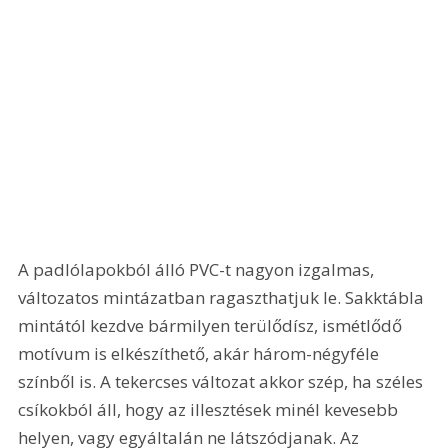
A padlólapokból álló PVC-t nagyon izgalmas, 
változatos mintázatban ragaszthatjuk le. Sakktábla 
mintától kezdve bármilyen terülődísz, ismétlődő 
motívum is elkészíthető, akár három-négyféle 
színből is. A tekercses változat akkor szép, ha széles 
csíkokból áll, hogy az illesztések minél kevesebb 
helyen, vagy egyáltalán ne látszódjanak. Az 