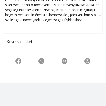
sikeresen tart­ha­tó növényeket. Már a növény kiválasztásakor
h
segítségünkre lesznek a leírások, mert pontosan megtudjuk,
k
hogy milyen körülményekre (hőmérséklet, páratartalom stb.) van
szüksége a növénynek az egészséges fejlődéshez.
t
Kövess minket