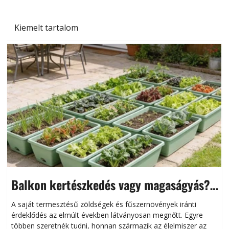
Kiemelt tartalom
Balkon kertészkedés vagy magaságyás?
Helytakarékos kertészkedés
A saját termesztésű zöldségek és fűszernövények iránti
érdeklődés az elmúlt években látványosan megnőtt. Egyre
többen szeretnék tudni, honnan származik az élelmiszer az
l