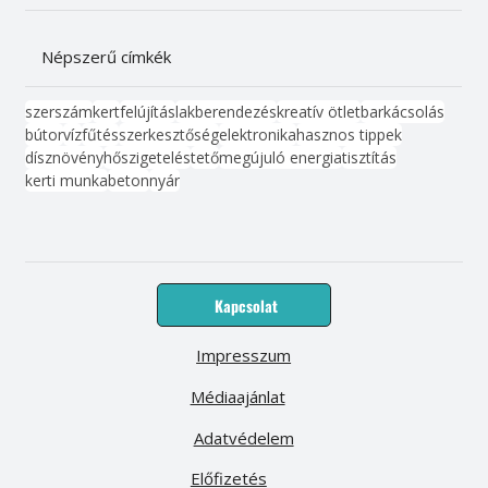
Népszerű címkék
szerszám
kert
felújítás
lakberendezés
kreatív ötlet
barkácsolás
bútor
víz
fűtés
szerkesztőség
elektronika
hasznos tippek
dísznövény
hőszigetelés
tető
megújuló energia
tisztítás
kerti munka
beton
nyár
Kapcsolat
Impresszum
Médiaajánlat
Adatvédelem
Előfizetés