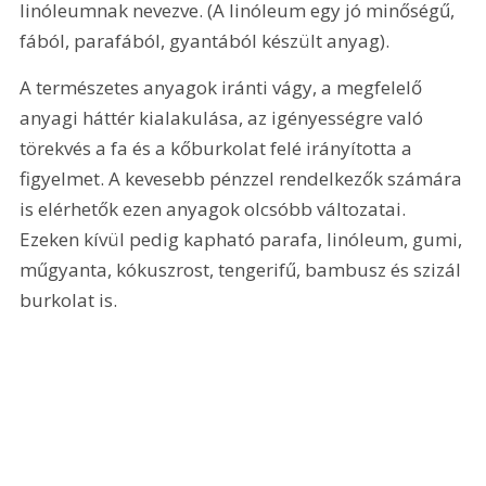
linóleumnak nevezve. (A linóleum egy jó minőségű, 
fából, parafából, gyantából készült anyag).
A természetes anyagok iránti vágy, a megfelelő 
anyagi háttér kialakulása, az igényességre való 
törekvés a fa és a kőburkolat felé irányította a 
figyelmet. A kevesebb pénzzel rendelkezők számára 
is elérhetők ezen anyagok olcsóbb változatai. 
Ezeken kívül pedig kapható parafa, linóleum, gumi, 
műgyanta, kókuszrost, tengerifű, bambusz és szizál 
burkolat is.