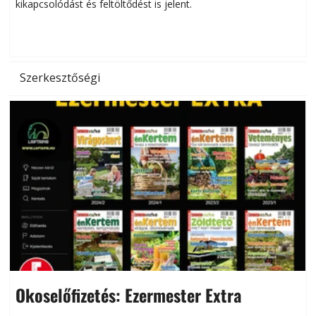
kikapcsolódást és feltöltődést is jelent.
é
d
Szerkesztőségi
Okoselőfizetés: Ezermester Extra