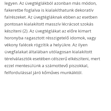
legyen. Az üvegtéglákból azonban más módon, 
fakeretbe foglalva is kialakíthatunk dekoratív 
falrészeket. Az üvegtégláknak ebben az esetben 
pontosan kialakított masszív lécrácsot szokás 
készíteni (2). Az üvegtéglákat az előre kimart 
horonyba ragasztott résszigetelő idomok, vagy 
vékony falécek rögzítik a helyükre. Az ilyen 
üvegfalakat általában utólagosan kialakított 
térelválasztók esetében célszerű elkészíteni, mert 
ezzel mentesülünk a számottevő piszokkal, 
felfordulással járó kőműves munkáktól. 