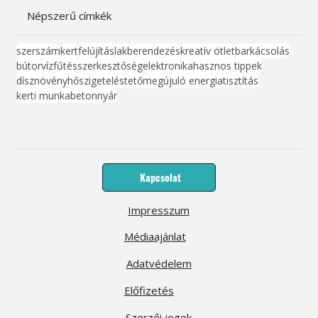
Népszerű címkék
szerszám
kert
felújítás
lakberendezés
kreatív ötlet
barkácsolás
bútor
víz
fűtés
szerkesztőség
elektronika
hasznos tippek
dísznövény
hőszigetelés
tető
megújuló energia
tisztítás
kerti munka
beton
nyár
Kapcsolat
Impresszum
Médiaajánlat
Adatvédelem
Előfizetés
Szerzői jogok