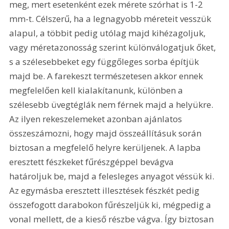
meg, mert esetenként ezek mérete szórhat is 1-2 
mm-t. Célszerű, ha a legnagyobb méreteit vesszük 
alapul, a többit pedig utólag majd kihézagoljuk, 
vagy méretazonosság szerint különválogatjuk őket, 
s a szélesebbeket egy függőleges sorba építjük 
majd be. A farekeszt természetesen akkor ennek 
megfelelően kell kialakítanunk, különben a 
szélesebb üvegtéglák nem férnek majd a helyükre. 
Az ilyen rekeszelemeket azonban ajánlatos 
összeszámozni, hogy majd összeállításuk során 
biztosan a megfelelő helyre kerüljenek. A lapba 
eresztett fészkeket fűrészgéppel bevágva 
határoljuk be, majd a felesleges anyagot véssük ki. 
Az egymásba eresztett illesztések fészkét pedig 
összefogott darabokon fűrészeljük ki, mégpedig a 
vonal mellett, de a kieső részbe vágva. Így biztosan 