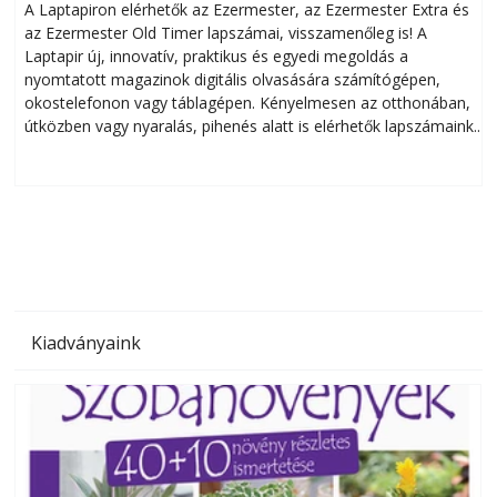
A Laptapiron elérhetők az Ezermester, az Ezermester Extra és
az Ezermester Old Timer lapszámai, visszamenőleg is! A
Laptapir új, innovatív, praktikus és egyedi megoldás a
L
nyomtatott magazinok digitális olvasására számítógépen,
okostelefonon vagy táblagépen. Kényelmesen az otthonában,
útközben vagy nyaralás, pihenés alatt is elérhetők lapszámaink.
ú
Bárhol, bármikor, akár külföldön élve vagy dolgozva is
B
olvashatók az Ezermester lapszámai. A Laptapir kényelmes
megoldás, mert: – t
Kiadványaink