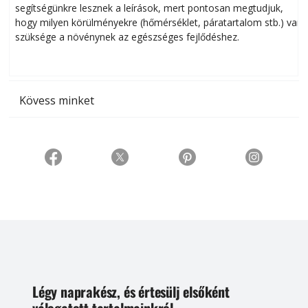
segítségünkre lesznek a leírások, mert pontosan megtudjuk,
k
hogy milyen körülményekre (hőmérséklet, páratartalom stb.) van
szüksége a növénynek az egészséges fejlődéshez.
t
Kövess minket
Légy naprakész, és értesülj elsőként
válogatott tartalmainkról