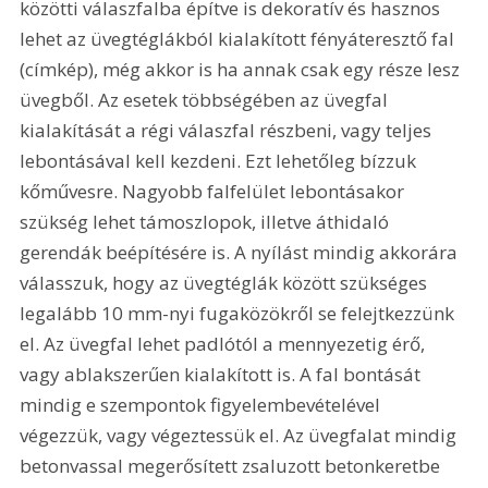
közötti válaszfalba építve is dekoratív és hasznos 
lehet az üvegtéglákból kialakított fényáteresztő fal 
(címkép), még akkor is ha annak csak egy része lesz 
üvegből. Az esetek többségében az üvegfal 
kialakítását a régi válaszfal részbeni, vagy teljes 
lebontásával kell kezdeni. Ezt lehetőleg bízzuk 
kőművesre. Nagyobb falfelület lebontásakor 
szükség lehet támoszlopok, illetve áthidaló 
gerendák beépítésére is. A nyílást mindig akkorára 
válasszuk, hogy az üvegtéglák között szükséges 
legalább 10 mm-nyi fugaközökről se felejtkezzünk 
el. Az üvegfal lehet padlótól a mennyezetig érő, 
vagy ablakszerűen kialakított is. A fal bontását 
mindig e szempontok figyelembevételével 
végezzük, vagy végeztessük el. Az üvegfalat mindig 
betonvassal megerősített zsaluzott betonkeretbe 