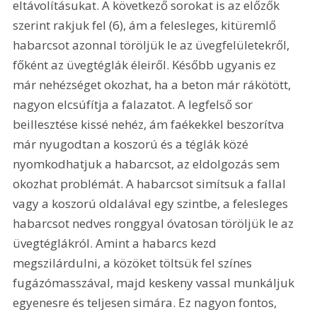
eltávolításukat. A következő sorokat is az előzők 
szerint rakjuk fel (6), ám a felesleges, kitüremlő 
habarcsot azonnal töröljük le az üvegfelületekről, 
főként az üvegtéglák éleiről. Később ugyanis ez 
már nehézséget okozhat, ha a beton már rákötött, 
nagyon elcsúfítja a falazatot. A legfelső sor 
beillesztése kissé nehéz, ám faékekkel beszorítva 
már nyugodtan a koszorú és a téglák közé 
nyomkodhatjuk a habarcsot, az eldolgozás sem 
okozhat problémát. A habarcsot simítsuk a fallal 
vagy a koszorú oldalával egy szintbe, a felesleges 
habarcsot nedves ronggyal óvatosan töröljük le az 
üvegtéglákról. Amint a habarcs kezd 
megszilárdulni, a közöket töltsük fel színes 
fugázómasszával, majd keskeny vassal munkáljuk 
egyenesre és teljesen simára. Ez nagyon fontos, 