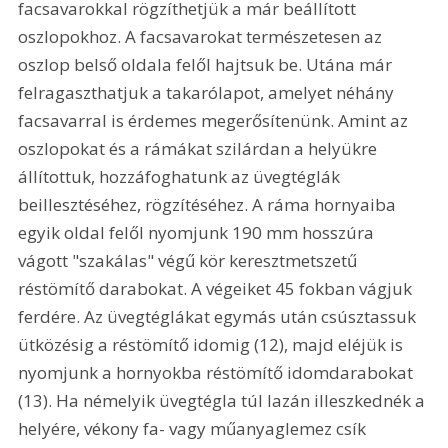
facsavarokkal rögzíthetjük a már beállított 
oszlopokhoz. A facsavarokat természetesen az 
oszlop belső oldala felől hajtsuk be. Utána már 
felragaszthatjuk a takarólapot, amelyet néhány 
facsavarral is érdemes megerősítenünk. Amint az 
oszlopokat és a rámákat szilárdan a helyükre 
állítottuk, hozzáfoghatunk az üvegtéglák 
beillesztéséhez, rögzítéséhez. A ráma hornyaiba 
egyik oldal felől nyomjunk 190 mm hosszúra 
vágott "szakálas" végű kör keresztmetszetű 
réstömítő darabokat. A végeiket 45 fokban vágjuk 
ferdére. Az üvegtéglákat egymás után csúsztassuk 
ütközésig a réstömítő idomig (12), majd eléjük is 
nyomjunk a hornyokba réstömítő idomdarabokat 
(13). Ha némelyik üvegtégla túl lazán illeszkednék a 
helyére, vékony fa- vagy műanyaglemez csík 