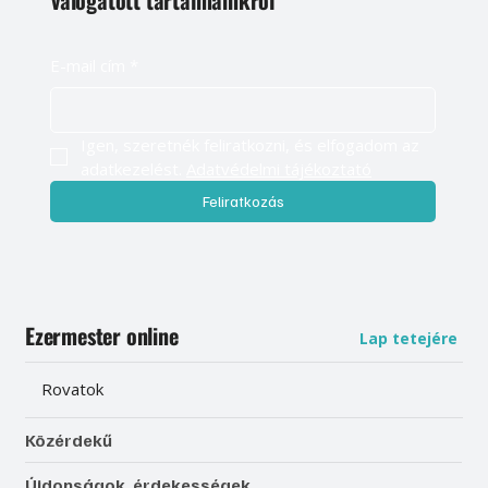
E-mail cím
*
Igen, szeretnék feliratkozni, és elfogadom az 
adatkezelést. 
Adatvédelmi tájékoztató
Feliratkozás
Ezermester online
Lap tetejére
Rovatok
Közérdekű
Újdonságok, érdekességek