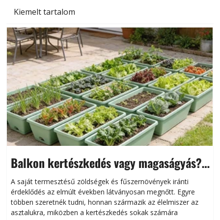
Kiemelt tartalom
Balkon kertészkedés vagy magaságyás?
Helytakarékos kertészkedés
A saját termesztésű zöldségek és fűszernövények iránti
érdeklődés az elmúlt években látványosan megnőtt. Egyre
többen szeretnék tudni, honnan származik az élelmiszer az
l
asztalukra, miközben a kertészkedés sokak számára