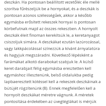
deszkán. Ha pontosan beállított vezetőléc éle mellé 
szorítva fűrészeljük be a hornyokat, és a deszkák is 
pontosan azonos szélességűek, akkor a később 
egymásba erősített rekeszek hornyai is pontosan 
körbefutnak majd az összes rekeszben. A hornyolt 
deszkák éleit finoman kerekítsük le, a keretanyagot 
csiszoljuk simára. A deszkákat ezután lazúrozással, 
vagy lakkpácolással színezzük a kívánt árnyalatúra 
és hagyjuk megszáradni. Következő lépésként a 
farámákat alkotó darabokat szabjuk le. A külső 
keret darabjait félig egymásba eresztetten kell 
egymáshoz illesztenünk, belső oldalukba pedig 
lapbaeresztett kötéssel kell a rekeszek deszkáinak a 
bütüjét rögzítenünk (8). Ennek megfelelően kell a 
hornyolt deszkákat méretre vágnunk. A méretek 
pontosítása érdekében az üvegtéglákat is mérjük 