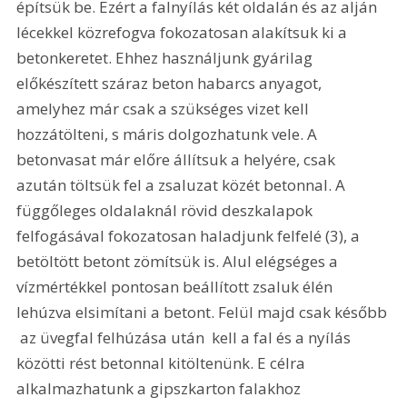
építsük be. Ezért a falnyílás két oldalán és az alján 
lécekkel közrefogva fokozatosan alakítsuk ki a 
betonkeretet. Ehhez használjunk gyárilag 
előkészített száraz beton habarcs anyagot, 
amelyhez már csak a szükséges vizet kell 
hozzátölteni, s máris dolgozhatunk vele. A 
betonvasat már előre állítsuk a helyére, csak 
azután töltsük fel a zsaluzat közét betonnal. A 
függőleges oldalaknál rövid deszkalapok 
felfogásával fokozatosan haladjunk felfelé (3), a 
betöltött betont zömítsük is. Alul elégséges a 
vízmértékkel pontosan beállított zsaluk élén 
lehúzva elsimítani a betont. Felül majd csak később 
 az üvegfal felhúzása után  kell a fal és a nyílás 
közötti rést betonnal kitöltenünk. E célra 
alkalmazhatunk a gipszkarton falakhoz 