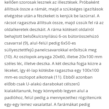
kellően szorosak lesznek az illesztések. Próbaként 
állítsuk össze a rámát, majd a szükséges igazítások 
elvégzése után a fészkeket is kenjük be lazúrral. A 
rácsot ragasztva állítsuk össze, majd üssük fel rá az 
oldalkeretek deszkáit. A ráma kötéseit oldalról 
behajtott belsőkulcsnyílású 6-os bútorösszehúzó 
csavarral (9), alul-felül pedig 6x50-es 
süllyesztettfejű panelcsavarokkal erősítsük meg 
(10). Az oszlopok anyaga 20x60, illetve 20x100 mm 
széles léc, illetve deszka. A két deszka fogja közre a 
léceket, így él-lap kötésbe ragasztva egy 100x100 
mm-es oszlopot alkotnak (11). Ebből azonban 
előbb csak U-alakú darabokat célszerű 
kialakítanunk, hogy könnyebb legyen alul a 
padlóhoz, felül pedig a mennyezethez rögzítenünk 
egy-egy lemez vasalattal. A farámákat pedig 