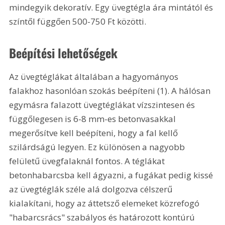
mindegyik dekoratív. Egy üvegtégla ára mintától és 
színtől függően 500-750 Ft közötti. 
Beépítési lehetőségek
Az üvegtéglákat általában a hagyományos 
falakhoz hasonlóan szokás beépíteni (1). A hálósan 
egymásra falazott üvegtéglákat vízszintesen és 
függőlegesen is 6-8 mm-es betonvasakkal 
megerősítve kell beépíteni, hogy a fal kellő 
szilárdságú legyen. Ez különösen a nagyobb 
felületű üvegfalaknál fontos. A téglákat 
betonhabarcsba kell ágyazni, a fugákat pedig kissé 
az üvegtéglák széle alá dolgozva célszerű 
kialakítani, hogy az áttetsző elemeket közrefogó 
"habarcsrács" szabályos és határozott kontúrú 