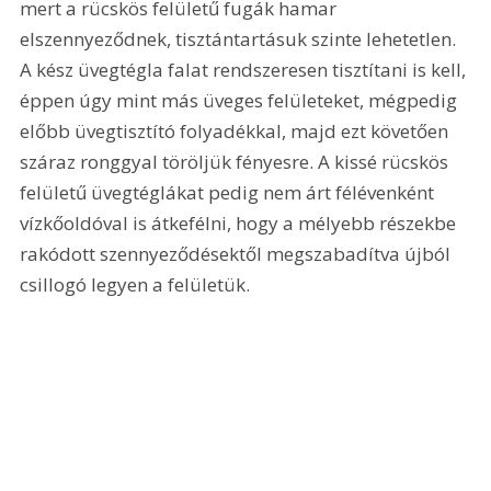
mert a rücskös felületű fugák hamar 
elszennyeződnek, tisztántartásuk szinte lehetetlen. 
A kész üvegtégla falat rendszeresen tisztítani is kell, 
éppen úgy mint más üveges felületeket, mégpedig 
előbb üvegtisztító folyadékkal, majd ezt követően 
száraz ronggyal töröljük fényesre. A kissé rücskös 
felületű üvegtéglákat pedig nem árt félévenként 
vízkőoldóval is átkefélni, hogy a mélyebb részekbe 
rakódott szennyeződésektől megszabadítva újból 
csillogó legyen a felületük. 