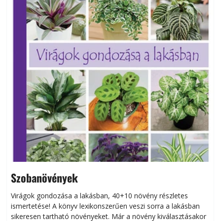
Szobanövények
Virágok gondozása a lakásban, 40+10 növény részletes
ismertetése! A könyv lexikonszerűen veszi sorra a lakásban
s
sikeresen tart­ha­tó növényeket. Már a növény kiválasztásakor
h