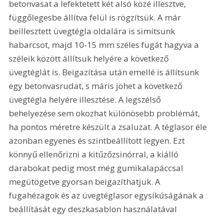
betonvasat a lefektetett két alsó közé illesztve, 
függőlegesbe állítva felül is rögzítsük. A már 
beillesztett üvegtégla oldalára is simítsunk 
habarcsot, majd 10-15 mm széles fugát hagyva a 
széleik között állítsuk helyére a következő 
üvegtéglát is. Beigazítása után emellé is állítsunk 
egy betonvasrudat, s máris jöhet a következő 
üvegtégla helyére illesztése. A legszélső 
behelyezése sem okozhat különösebb problémát, 
ha pontos méretre készült a zsaluzat. A téglasor éle 
azonban egyenes és szintbeállított legyen. Ezt 
könnyű ellenőrizni a kitűzőzsinórral, a kiálló 
darabokat pedig most még gumikalapáccsal 
megütögetve gyorsan beigazíthatjuk. A 
fugahézagok és az üvegtéglasor egysíkúságának a 
beállítását egy deszkasablon használatával 