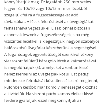
könnyíthetjük meg. Ez legalább 250 mm széles 
legyen, és 10x10 vagy 10x15 mm-es lécekből 
szegeljük fel rá a fugaszélességeket adó 
távtartókat. A lécek felerősítését az üvegtéglákat 
felhasználva végezzük el. E sablonnal biztosan 
azonosak lesznek a fugaszélességek, s ha még 
vízszintes lécekkel is kiegészítjük, nagyon szabályos 
hálóosztású üvegfalat készíthetünk a segítségével. 
A fugahézagok egyöntetűségét ezenkívül vékony 
viaszozott felületű hézagoló lécek alkalmazásával 
is megoldhatjuk (5), amelyeket azonban kissé 
nehéz kiemelni az üvegtéglák közül. Ezt pedig 
minden sor felrakását követően célszerű megtenni, 
különben később már komoly nehézséget okozhat 
a kivételük. Ha viszont párhuzamos éleiket kissé 
ferdére gyaluljuk, ezzel megkönnyítjük az 