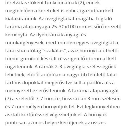
térelválasztóként funkcionálnak (2), ennek 
megfelelően a keretüket is ehhez igazodóan kell 
kialakítanunk. Az üvegtéglákat magába foglaló 
faráma alapanyaga 25-30x100 mm-es sűrű erezetű 
keményfa. Az ilyen rámák anyag- és 
munkaigényesek, mert minden egyes üvegtéglát a 
farácsba utólag "szakálas", azaz horonyba üthető 
tömör gumiból készült résszigetelő idommal kell 
rögzítenünk. A rámák 2-3 üvegtégla szélességűek 
lehetnek, ebből adódóan a nagyobb felületű falat 
tartóoszlopokkal megerősítve kell a padlóra és a 
mennyezethez erősítenünk. A faráma alapanyagát 
(7) a széleitől 7-7 mm-re, hosszában 3 mm szélesen 
és 7 mm mélyen hornyoljuk fel. Ezt legkönnyebben 
asztali körfűrésszel végezhetjük el. A hornyok 
pontosan azonos helyre kerüljenek az összes 