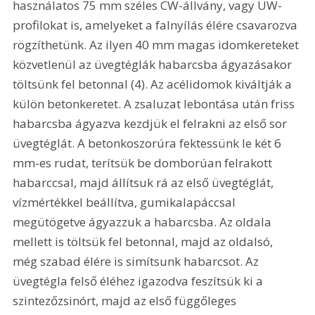
használatos 75 mm széles CW-állvány, vagy UW- 
profilokat is, amelyeket a falnyílás élére csavarozva 
rögzíthetünk. Az ilyen 40 mm magas idomkereteket 
közvetlenül az üvegtéglák habarcsba ágyazásakor 
töltsünk fel betonnal (4). Az acélidomok kiváltják a 
külön betonkeretet. A zsaluzat lebontása után friss 
habarcsba ágyazva kezdjük el felrakni az első sor 
üvegtéglát. A betonkoszorúra fektessünk le két 6 
mm-es rudat, terítsük be domborúan felrakott 
habarccsal, majd állítsuk rá az első üvegtéglát, 
vízmértékkel beállítva, gumikalapáccsal 
megütögetve ágyazzuk a habarcsba. Az oldala 
mellett is töltsük fel betonnal, majd az oldalsó, 
még szabad élére is simítsunk habarcsot. Az 
üvegtégla felső éléhez igazodva feszítsük ki a 
szintezőzsinórt, majd az első függőleges 