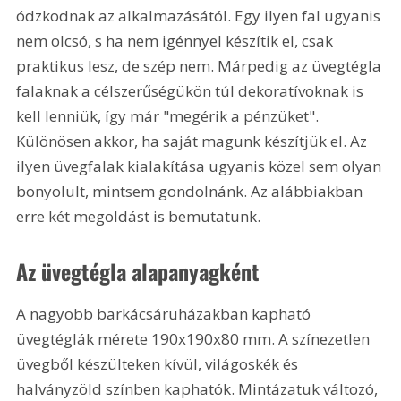
ódzkodnak az alkalmazásától. Egy ilyen fal ugyanis 
nem olcsó, s ha nem igénnyel készítik el, csak 
praktikus lesz, de szép nem. Márpedig az üvegtégla 
falaknak a célszerűségükön túl dekoratívoknak is 
kell lenniük, így már "megérik a pénzüket". 
Különösen akkor, ha saját magunk készítjük el. Az 
ilyen üvegfalak kialakítása ugyanis közel sem olyan 
bonyolult, mintsem gondolnánk. Az alábbiakban 
erre két megoldást is bemutatunk.
Az üvegtégla alapanyagként
A nagyobb barkácsáruházakban kapható 
üvegtéglák mérete 190x190x80 mm. A színezetlen 
üvegből készülteken kívül, világoskék és 
halványzöld színben kaphatók. Mintázatuk változó, 