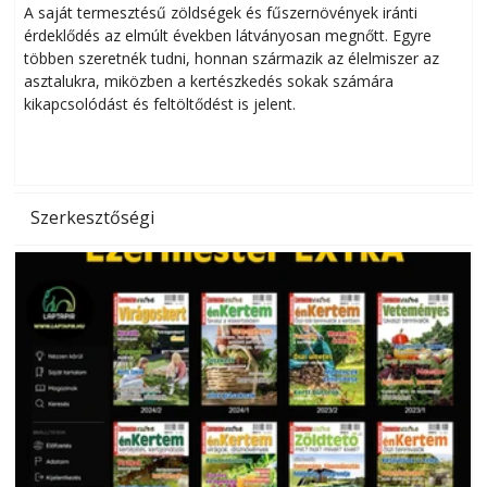
Helytakarékos kertészkedés
A saját termesztésű zöldségek és fűszernövények iránti
érdeklődés az elmúlt években látványosan megnőtt. Egyre
többen szeretnék tudni, honnan származik az élelmiszer az
l
asztalukra, miközben a kertészkedés sokak számára
kikapcsolódást és feltöltődést is jelent.
é
d
Szerkesztőségi