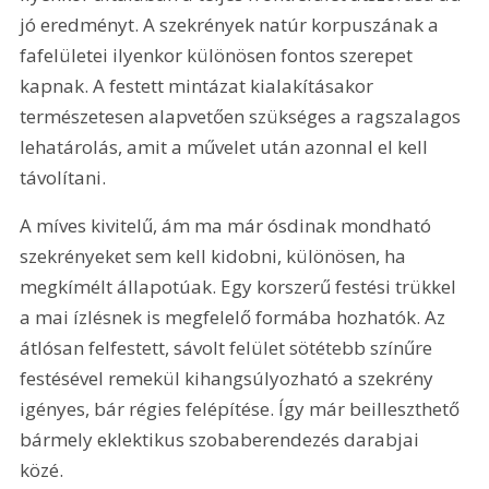
jó eredményt. A szekrények natúr korpuszának a 
fafelületei ilyenkor különösen fontos szerepet 
kapnak. A festett mintázat kialakításakor 
természetesen alapvetően szükséges a ragszalagos 
lehatárolás, amit a művelet után azonnal el kell 
távolítani.
A míves kivitelű, ám ma már ósdinak mondható 
szekrényeket sem kell kidobni, különösen, ha 
megkímélt állapotúak. Egy korszerű festési trükkel 
a mai ízlésnek is megfelelő formába hozhatók. Az 
átlósan felfestett, sávolt felület sötétebb színűre 
festésével remekül kihangsúlyozható a szekrény 
igényes, bár régies felépítése. Így már beilleszthető 
bármely eklektikus szobaberendezés darabjai 
közé. 