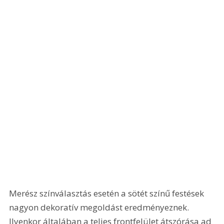
Merész színválasztás esetén a sötét színű festések 
nagyon dekoratív megoldást eredményeznek. 
Ilyenkor általában a teljes frontfelület átszórása ad 