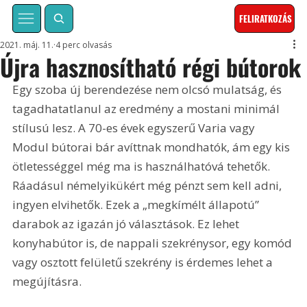
FELIRATKOZÁS
2021. máj. 11.
4 perc olvasás
Újra hasznosítható régi bútorok
Egy szoba új berendezése nem olcsó mulatság, és 
tagadhatatlanul az eredmény a mostani minimál 
stílusú lesz. A 70-es évek egyszerű Varia vagy 
Modul bútorai bár avíttnak mondhatók, ám egy kis 
ötletességgel még ma is használhatóvá tehetők. 
Ráadásul némelyikükért még pénzt sem kell adni, 
ingyen elvihetők. Ezek a „megkímélt állapotú” 
darabok az igazán jó választások. Ez lehet 
konyhabútor is, de nappali szekrénysor, egy komód 
vagy osztott felületű szekrény is érdemes lehet a 
megújításra.