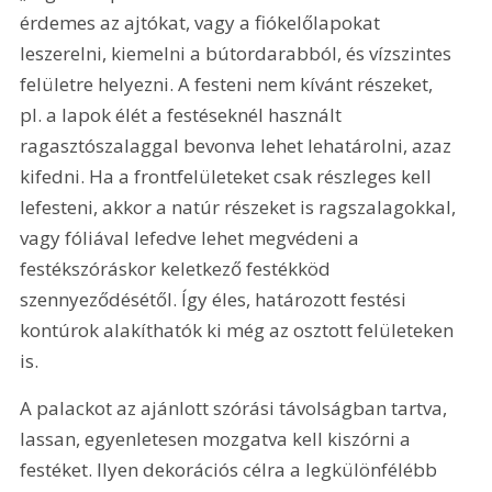
érdemes az ajtókat, vagy a fiókelőlapokat 
leszerelni, kiemelni a bútordarabból, és vízszintes 
felületre helyezni. A festeni nem kívánt részeket, 
pl. a lapok élét a festéseknél használt 
ragasztószalaggal bevonva lehet lehatárolni, azaz 
kifedni. Ha a frontfelületeket csak részleges kell 
lefesteni, akkor a natúr részeket is ragszalagokkal, 
vagy fóliával lefedve lehet megvédeni a 
festékszóráskor keletkező festékköd 
szennyeződésétől. Így éles, határozott festési 
kontúrok alakíthatók ki még az osztott felületeken 
is.
A palackot az ajánlott szórási távolságban tartva, 
lassan, egyenletesen mozgatva kell kiszórni a 
festéket. Ilyen dekorációs célra a legkülönfélébb 