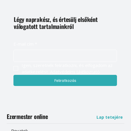
Légy naprakész, és értesülj elsőként
válogatott tartalmainkról
E-mail cím
*
Igen, szeretnék feliratkozni, és elfogadom az 
adatkezelést. 
Adatvédelmi tájékoztató
Feliratkozás
Ezermester online
Lap tetejére
Rovatok