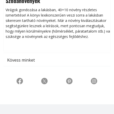
Szobanövények
Virágok gondozása a lakásban, 40+10 növény részletes
ismertetése! A könyv lexikonszerűen veszi sorra a lakásban
s
sikeresen tart­ha­tó növényeket. Már a növény kiválasztásakor
h
segítségünkre lesznek a leírások, mert pontosan megtudjuk,
k
hogy milyen körülményekre (hőmérséklet, páratartalom stb.) van
szüksége a növénynek az egészséges fejlődéshez.
t
Kövess minket