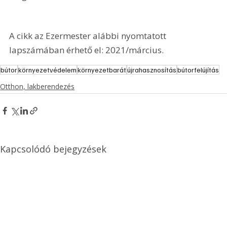
A cikk az Ezermester alábbi nyomtatott 
lapszámában érhető el: 2021/március.
bútor
környezetvédelem
környezetbarát
újrahasznosítás
bútorfelújítás
Otthon, lakberendezés
Kapcsolódó bejegyzések