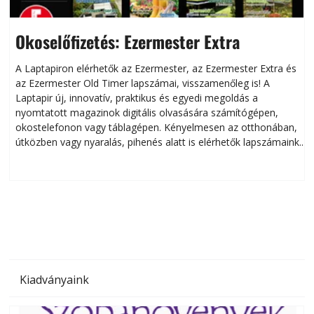
Okoselőfizetés: Ezermester Extra
A Laptapiron elérhetők az Ezermester, az Ezermester Extra és
az Ezermester Old Timer lapszámai, visszamenőleg is! A
Laptapir új, innovatív, praktikus és egyedi megoldás a
L
nyomtatott magazinok digitális olvasására számítógépen,
okostelefonon vagy táblagépen. Kényelmesen az otthonában,
útközben vagy nyaralás, pihenés alatt is elérhetők lapszámaink.
ú
Bárhol, bármikor, akár külföldön élve vagy dolgozva is
B
olvashatók az Ezermester lapszámai. A Laptapir kényelmes
megoldás, mert: – t
Kiadványaink