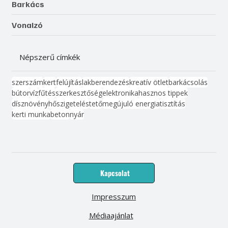
Barkács
Vonalzó
Népszerű címkék
szerszám
kert
felújítás
lakberendezés
kreatív ötlet
barkácsolás
bútor
víz
fűtés
szerkesztőség
elektronika
hasznos tippek
dísznövény
hőszigetelés
tető
megújuló energia
tisztítás
kerti munka
beton
nyár
Kapcsolat
Impresszum
Médiaajánlat