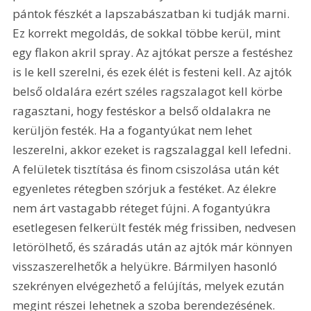
pántok fészkét a lapszabászatban ki tudják marni. 
Ez korrekt megoldás, de sokkal többe kerül, mint 
egy flakon akril spray. Az ajtókat persze a festéshez 
is le kell szerelni, és ezek élét is festeni kell. Az ajtók 
belső oldalára ezért széles ragszalagot kell körbe 
ragasztani, hogy festéskor a belső oldalakra ne 
kerüljön festék. Ha a fogantyúkat nem lehet 
leszerelni, akkor ezeket is ragszalaggal kell lefedni. 
A felületek tisztítása és finom csiszolása után két 
egyenletes rétegben szórjuk a festéket. Az élekre 
nem árt vastagabb réteget fújni. A fogantyúkra 
esetlegesen felkerült festék még frissiben, nedvesen 
letörölhető, és száradás után az ajtók már könnyen 
visszaszerelhetők a helyükre. Bármilyen hasonló 
szekrényen elvégezhető a felújítás, melyek ezután 
megint részei lehetnek a szoba berendezésének.