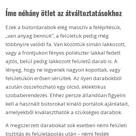
Íme néhány ötlet az átváltoztatásokhoz
Ezek a bútordarabok elég masszív a felépítésük, 
„van anyag bennük”, a felületük pedig még 
többnyire valódi fa. Van közöttük simán lakkozott, 
vagy a frontjukon fényes poliészter lakkal fedett 
ajtós, belül pedig lakkozott felületű darab is. A 
lényeg, hogy ne legyenek nagyon kopottak, vagy 
felületükön erősen sérültek. Az ilyen darabokból 
azután összehozható egy olcsó, eklektikus 
szobaberendezés. Ehhez persze állandóan figyelni 
kell a használt bútorokat kínáló portálok ajánlatait, 
amelyekből kiválaszthatók a szükséges darabok.
A megszerzett darabokat sok esetben némi felületi 
tisztítás és felületápolás után – némi festék 