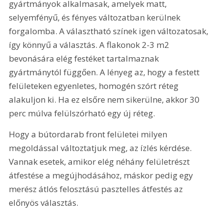
gyártmányok alkalmasak, amelyek matt, 
selyemfényű, és fényes változatban kerülnek 
forgalomba. A választható színek igen változatosak, 
így könnyű a választás. A flakonok 2-3 m2 
bevonására elég festéket tartalmaznak 
gyártmánytól függően. A lényeg az, hogy a festett 
felületeken egyenletes, homogén szórt réteg 
alakuljon ki. Ha ez elsőre nem sikerülne, akkor 30 
perc múlva felülszórható egy új réteg.
Hogy a bútordarab front felületei milyen 
megoldással változtatjuk meg, az ízlés kérdése. 
Vannak esetek, amikor elég néhány felületrészt 
átfestése a megújhodásához, máskor pedig egy 
merész átlós felosztású pasztelles átfestés az 
előnyös választás.