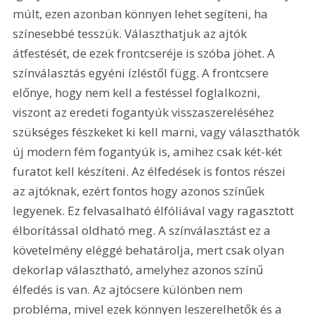
múlt, ezen azonban könnyen lehet segíteni, ha 
színesebbé tesszük. Választhatjuk az ajtók 
átfestését, de ezek frontcseréje is szóba jöhet. A 
színválasztás egyéni ízléstől függ. A frontcsere 
előnye, hogy nem kell a festéssel foglalkozni, 
viszont az eredeti fogantyúk visszaszereléséhez 
szükséges fészkeket ki kell marni, vagy választhatók 
új modern fém fogantyúk is, amihez csak két-két 
furatot kell készíteni. Az élfedések is fontos részei 
az ajtóknak, ezért fontos hogy azonos színűek 
legyenek. Ez felvasalható élfóliával vagy ragasztott 
élborítással oldható meg. A színválasztást ez a 
követelmény eléggé behatárolja, mert csak olyan 
dekorlap választható, amelyhez azonos színű 
élfedés is van. Az ajtócsere különben nem 
probléma, mivel ezek könnyen leszerelhetők és a 