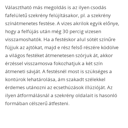
Választható más megoldás is az ilyen csodás 
fafelületű szekrény felújításakor, pl. a szekrény 
színátmenetes festése. A vizes akrilok egyik előnye, 
hogy a felfújás után még 30 percig vizesen 
visszamoshatók. Ha a festéskor alul sötét színűre 
fújjuk az ajtókat, majd e rész felső részére ködölve 
a világos festéket átmenetesen szórjuk át, akkor 
érzéssel visszamosva fokozhatjuk a két szín 
átmeneti sávját. A festésnél most is szükséges a 
kontúrok lehatárolása, ám szakadt szélekkel 
érdemes utánozni az ecsethúzások illúzióját. Az 
ilyen átformálásnál a szekrény oldalait is hasonló 
formában célszerű átfesteni.