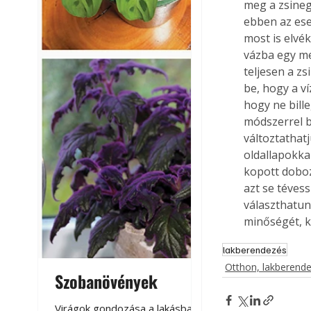
meg a zsineg
ebben az ese
most is elvé
vázba egy me
teljesen a zs
be, hogy a ví
hogy ne bill
módszerrel b
változtathatj
oldallapokkal
kopott doboz
azt se téves
választhatun
minőségét, k
lakberendezés
Otthon, lakberend
Szobanövények
Virágoskert: k
teraszon, laká
Virágok gondozása a lakásban,