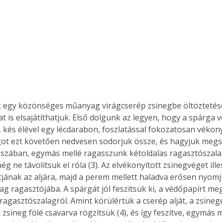
 is elsajátíthatjuk. Első dolgunk az legyen, hogy a spárga v
kés élével egy lécdarabon, foszlatással fokozatosan vékonyít
ot ezt követően nedvesen sodorjuk össze, és hagyjuk megsz
szában, egymás mellé ragasszunk kétoldalas ragasztószalag
g ne távolítsuk el róla (3). Az elvékonyított zsinegvéget ill
tjának az aljára, majd a perem mellett haladva erősen nyomj
g ragasztójába. A spárgát jól feszítsük ki, a védőpapírt meg
 ragasztószalagról. Amint körülértük a cserép alját, a zsineg
 zsineg fölé csavarva rögzítsük (4), és így feszítve, egymás 