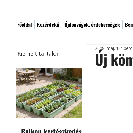
Főoldal
Közérdekű
Újdonságok, érdekességek
Bem
2008. máj. 1.
4 perc
Új kön
Kiemelt tartalom
Balkon kertészkedés