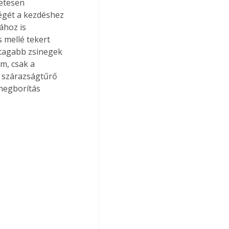
etesen 
égét a kezdéshez 
ához is 
 mellé tekert 
stagabb zsinegek 
m, csak a 
 szárazságtűrő 
negborítás 