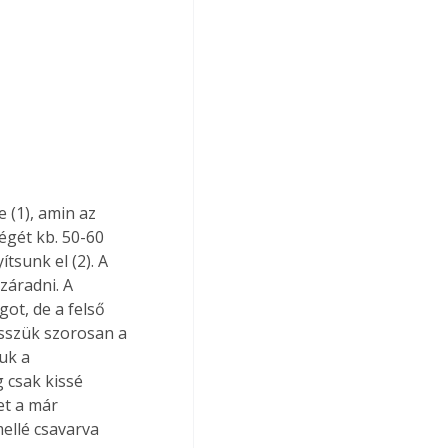
égét kb. 50-60 
sunk el (2). A 
áradni. A 
ot, de a felső 
esszük szorosan a 
uk a 
 csak kissé 
et a már 
mellé csavarva 