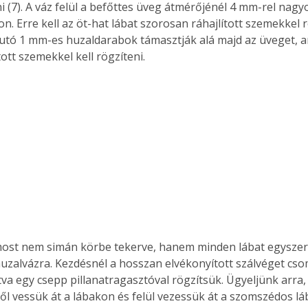
ni (7). A váz felül a befőttes üveg átmérőjénél 4 mm-rel nag
on. Erre kell az öt-hat lábat szorosan ráhajlított szemekkel rö
utó 1 mm-es huzaldarabok támasztják alá majd az üveget, a
tott szemekkel kell rögzíteni. 
huzalvázra. Kezdésnél a hosszan elvékonyított szálvéget cso
ítva egy csepp pillanatragasztóval rögzítsük. Ügyeljünk arra,
ről vessük át a lábakon és felül vezessük át a szomszédos láb