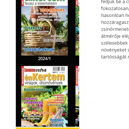
fedjük be a 
fokozatosan,
hasonlóan ho
hozzáragaszt
zsinórmenete
átmérője elé
szélesebbek 
növényeket ü
tartósságát m