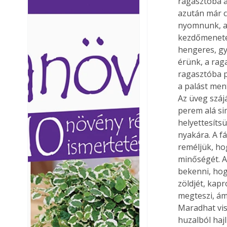
ragasztóba á
Ezermester lapszámai. A
Ezermester lapszámai
azután már c
Laptapir kényelmes megoldás,
Laptapir kényelmes 
nyomnunk, az
mert: – t
mert: – t
kezdőmenetet 
hengeres, gy
érünk, a rag
ragasztóba p
a palást ment
Az üveg száj
perem alá si
helyettesítsü
nyakára. A f
reméljük, ho
minőségét. Az
bekenni, hog
zöldjét, kapr
megteszi, ám
Maradhat vis
huzalból haj