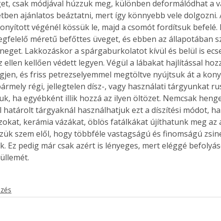
et, csak módjával húzzuk meg, különben deformálódhat a vá
tben ajánlatos beáztatni, mert így könnyebb vele dolgozni. 
konyított végénél kössük le, majd a csomót fordítsuk befelé.
gfelelő méretű befőttes üveget, és ebben az állapotában s
ineget. Lakkozáskor a spárgaburkolatot kívül és belül is ecse
z ellen kellően védett legyen. Végül a lábakat hajlítással hoz
egjen, és friss petrezselyemmel megtöltve nyújtsuk át a kon
ármely régi, jellegtelen dísz-, vagy használati tárgyunkat r
uk, ha egyébként illik hozzá az ilyen öltözet. Nemcsak henge
 határolt tárgyaknál használhatjuk ezt a díszítési módot, han
okat, kerámia vázákat, öblös fatálkákat újíthatunk meg az a
szük szem elől, hogy többféle vastagságú és finomságú zsin
k. Ez pedig már csak azért is lényeges, mert eléggé befolyáso
üllemét. 
ezés
ertben,
Gyógyító növények: a
sban
természet kincsei az