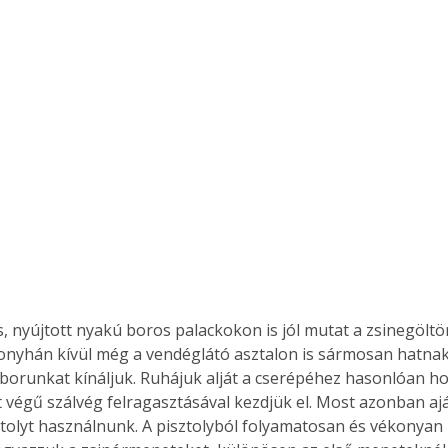
Együtt jobban megéri!
Bővebb információ itt!
k az
Együtt jobban megéri! A
mester
könyvek tetszőleges
er Old
párosítással kedvezményes
áron, 0 Ft postaköltséggel
ptapir új,
megrendelhetők!
és egyedi
tt
lvasására
elefonon
nyelmesen
onyhán kívül még a vendéglátó asztalon is sármosan hatnak
ben vagy
ű borunkat kínáljuk. Ruhájuk alját a cserépéhez hasonlóan h
t is
t végű szálvég felragasztásával kezdjük el. Most azonban aj
. Bárhol,
ön élve
tolyt használnunk. A pisztolyból folyamatosan és vékonyan
ashatók az