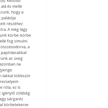
(6). Később 
alá és mellé 
zzunk, hogy a 
 palástja 
ett részéhez 
ra. A még lágy 
djunk körbe-körbe 
llé fog simulni. 
 összesodorva, a 
t papírdarabbal 
zzünk az üveg 
 azonban ne 
 gyenge 
n lakkal többször 
trezselyem 
 róla, ez is 
 igénylő zöldség. 
agy sárgaréz 
val körbetekerve 