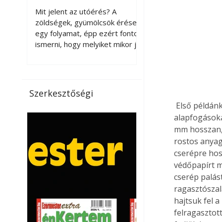
érnek tovább leszedés
Mit jelent az utóérés? A
után?
zöldségek, gyümölcsök érése
egy folyamat, épp ezért fontos
ismerni, hogy melyiket mikor jó
leszedni. Meg kell különböztetni
a gazdasági és a biológiai
érettséget. Például a
paradicsomot sokszor
Szerkesztőségi
gazdasági érettségben, azaz
 Első példánk egy közönséges műanyag virágcserép zsinegbe öltöztetése (1), amin az 
félig éretten szedik le, ezután
alapfogásokat
utaztatják hosszan, és még
mm hosszan, 
pulton tartható kell legyen.
rostos anyag
Utóérik eközben, de nem lesz
cserépre hos
olyan ízű, mint amit a saját
kertünkben, biológiai
védőpapírt mé
érettségben szedünk le. Teljes
cserép palás
érettségben szedve nem
ragasztószala
tárolható h
hajtsuk fel a
felragasztott