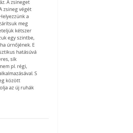
z. A zsineget 
A zsineg végét 
 Helyezzünk a 
zárítsuk meg 
teljük kétszer 
zuk egy szintbe, 
yha úrnőjének. E 
usztikus hatásúvá 
res, sík 
em pl. régi, 
lkalmazásával. S 
eg között 
lja az új ruhák 