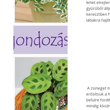
lehet elrejte
gyűrűből állj
keresztben f
lábakra hajlí
 A zsineget most nem simán körbe tekerve, hanem minden lábat egyszer körbe csavarva 
erősítsük a 
belülre ford
mindig kívül