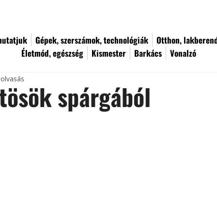
utatjuk
Gépek, szerszámok, technológiák
Otthon, lakberen
Életmód, egészség
Kismester
Barkács
Vonalzó
 olvasás
tösök spárgából