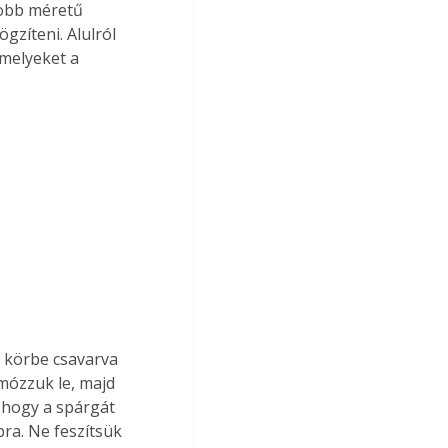
yobb méretű 
gzíteni. Alulról 
melyeket a 
mózzuk le, majd 
 hogy a spárgát 
ra. Ne feszítsük 