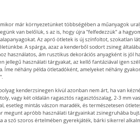
mikor már környezetünket többségében a műanyagok uraljá
egünk van belőlük, s az is, hogy újra "felfedezzük" a hagyo
alapanyagokat. Az apró ötletek is új színfoltot, szokatlan l
letünkbe. A spárga, azaz a kenderből sodort zsineg általáb
z használatos, ám rusztikus dekorációs anyagként is jól ha
yen jellegű használati tárgyakat, az kellő fantáziával igen sz
a. Íme néhány példa ötletadóként, amelyeket néhány gyakorla
".
toly, vagy két oldalán ragasztós ragasztószalag, 2-3 mm va
al, esetleg mintás vászon maradék, és természetesen ötletes
ár megunt apróbb használati tárgyainkat zsinegruhába bujta
 a szó szoros értelmében gyerekjáték, bárki sikerrel alkalm