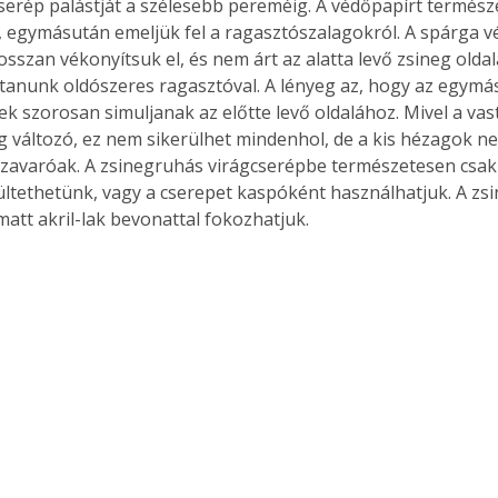
cserép palástját a szélesebb pereméig. A védőpapírt termész
 egymásután emeljük fel a ragasztószalagokról. A spárga v
sszan vékonyítsuk el, és nem árt az alatta levő zsineg oldal
anunk oldószeres ragasztóval. A lényeg az, hogy az egymás
k szorosan simuljanak az előtte levő oldalához. Mivel a va
g változó, ez nem sikerülhet mindenhol, de a kis hézagok ne
zavaróak. A zsinegruhás virágcserépbe természetesen csak
ltethetünk, vagy a cserepet kaspóként használhatjuk. A zsi
att akril-lak bevonattal fokozhatjuk. 