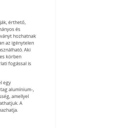
k, érthető, 
mányos és 
átványt hozhatnak 
an az igénytelen 
sználható. Aki 
éles körben 
ti fogással is 
stag alumínium-, 
ség, amellyel 
thatjuk. A 
azhatja. 