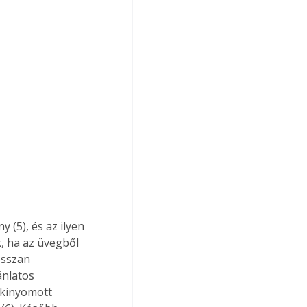
, ha az üvegből 
osszan 
ánlatos 
 kinyomott 