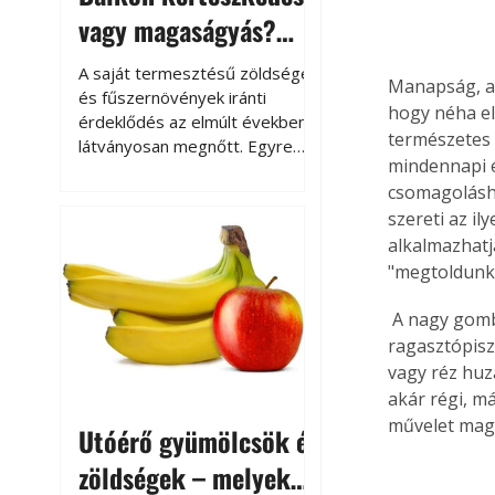
vagy magaságyás?
Helytakarékos
A saját termesztésű zöldségek
Manapság, a
kertészkedés
és fűszernövények iránti
hogy néha el
érdeklődés az elmúlt években
természetes 
látványosan megnőtt. Egyre
mindennapi é
többen szeretnék tudni, honnan
csomagolásho
származik az élelmiszer az
szereti az il
asztalukra, miközben a
kertészkedés sokak számára
alkalmazhatj
kikapcsolódást és feltöltődést
"megtoldunk
is jelent.
 A nagy gombolyag kenderzsinegen kívül azonban nem árt, ha van kéznél egy 
ragasztópisz
vagy réz huz
akár régi, m
művelet maga
Utóérő gyümölcsök és
zöldségek – melyek