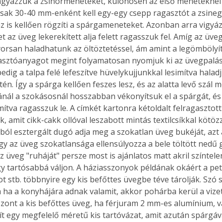
gyazzuk a zsinórmeneteket, különösen az első meneteknél 
. A
sak 30-40 mm-enként kell egy-egy csepp ragasztót a zsineg 
megoldás,
 is kellően rögzíti a spárgameneteket. Azonban arra vigyá
az üveg lekerekített alja felett ragasszuk fel. Amíg az üveg
orsan haladhatunk az öltöztetéssel, ám amint a legömbölyít
asztóanyagot megint folyamatosan nyomjuk ki az üvegpalást
edig a talpa felé lefeszítve hüvelykujjunkkal lesimítva hala
én. Így a spárga kellően feszes lesz, és az alatta levő szál me
ánál a szokásosnál hosszabban vékonyítsuk el a spárgát, és
mítva ragasszuk le. A címkét kartonra kétoldalt felragasztot
k, amit cikk-cakk ollóval leszabott mintás textilcsíkkal kötö
ából esztergált dugó adja meg a szokatlan üveg bukéját, azt
gy az üveg szokatlansága ellensúlyozza a bele töltött nedű
 üveg "ruháját" persze most is ajánlatos matt akril színtele
y tartósabbá váljon. A háziasszonyok példának okáért a pe
ot stb. többnyire egy kis befőttes üvegbe téve tárolják. Szó se
 ha a konyhájára adnak valamit, akkor pohárba kerül a vizet
zont a kis befőttes üveg, ha férjuram 2 mm-es alumínium, v
lít egy megfelelő méretű kis tartóvázat, amit azután spárgá