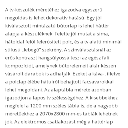
A tv-készülék méretéhez igazodva egyszerű 
megoldás is lehet dekoratív hatású. Egy jól 
kiválasztott mintázatú bútorlap is lehet háttér 
alapja a készüléknek. Felette jól mutat a sima, 
hátoldal felől felerősített polc, és a tv alatti minimál 
stílusú „lebegő” szekrény. A színválasztásnál az 
erős kontraszt hangsúlyossá teszi az egész fali 
kompozíciót, amelynek bútorelemeit akár készen 
vásárolt darabok is adhatják. Ezeket a káva-, illetve 
a polclap élébe hátulról behajtott facsavarokkal 
lehet megoldani. Az alaptábla mérete azonban 
igazodjon a lapos tv szélességéhez. A kisebbekhez 
megfelel a 1200 mm széles tábla is, de a nagyobb 
méretűekhez a 2070x2800 mm-es táblák lehetnek 
jók. Az elektromos csatlakozást még a háttérlap 