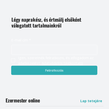
Légy naprakész, és értesülj elsőként
válogatott tartalmainkról
E-mail cím
*
Igen, szeretnék feliratkozni, és elfogadom az 
adatkezelést. 
Adatvédelmi tájékoztató
Feliratkozás
Ezermester online
Lap tetejére