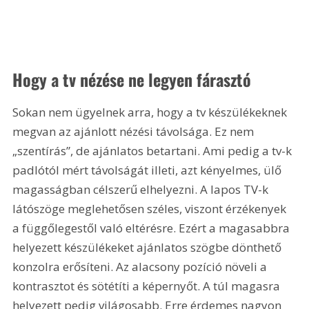
Hogy a tv nézése ne legyen fárasztó
Sokan nem ügyelnek arra, hogy a tv készülékeknek 
megvan az ajánlott nézési távolsága. Ez nem 
„szentírás”, de ajánlatos betartani. Ami pedig a tv-k 
padlótól mért távolságát illeti, azt kényelmes, ülő 
magasságban célszerű elhelyezni. A lapos TV-k 
látószöge meglehetősen széles, viszont érzékenyek 
a függőlegestől való eltérésre. Ezért a magasabbra 
helyezett készülékeket ajánlatos szögbe dönthető 
konzolra erősíteni. Az alacsony pozíció növeli a 
kontrasztot és sötétíti a képernyőt. A túl magasra 
helyezett pedig világosabb. Erre érdemes nagyon 