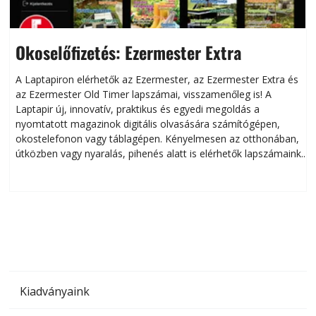
Okoselőfizetés: Ezermester Extra
A Laptapiron elérhetők az Ezermester, az Ezermester Extra és
az Ezermester Old Timer lapszámai, visszamenőleg is! A
Laptapir új, innovatív, praktikus és egyedi megoldás a
L
nyomtatott magazinok digitális olvasására számítógépen,
okostelefonon vagy táblagépen. Kényelmesen az otthonában,
útközben vagy nyaralás, pihenés alatt is elérhetők lapszámaink.
ú
Bárhol, bármikor, akár külföldön élve vagy dolgozva is
B
olvashatók az Ezermester lapszámai. A Laptapir kényelmes
megoldás, mert: – t
Kiadványaink