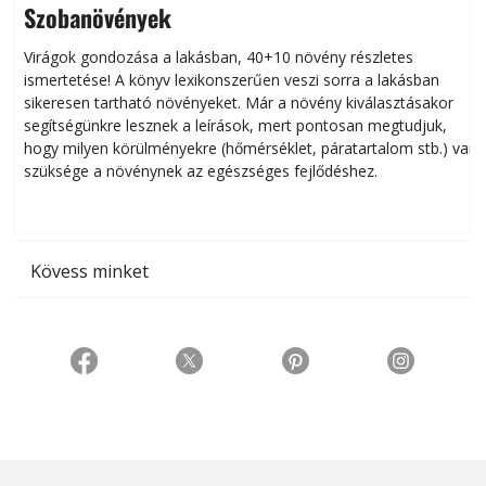
Szobanövények
Virágok gondozása a lakásban, 40+10 növény részletes
ismertetése! A könyv lexikonszerűen veszi sorra a lakásban
s
sikeresen tart­ha­tó növényeket. Már a növény kiválasztásakor
h
segítségünkre lesznek a leírások, mert pontosan megtudjuk,
k
hogy milyen körülményekre (hőmérséklet, páratartalom stb.) van
szüksége a növénynek az egészséges fejlődéshez.
t
Kövess minket