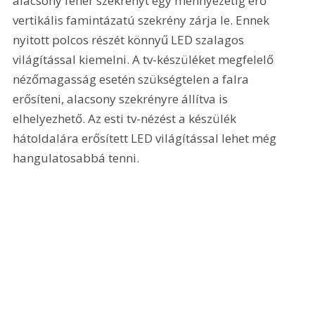
alacsony fehér szekrényt egy mennyezetig érő 
vertikális famintázatú szekrény zárja le. Ennek 
nyitott polcos részét könnyű LED szalagos 
világítással kiemelni. A tv-készüléket megfelelő 
nézőmagasság esetén szükségtelen a falra 
erősíteni, alacsony szekrényre állítva is 
elhelyezhető. Az esti tv-nézést a készülék 
hátoldalára erősített LED világítással lehet még 
hangulatosabbá tenni.