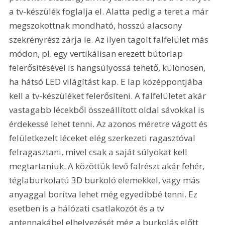
a tv-készülék foglalja el. Alatta pedig a teret a már 
megszokottnak mondható, hosszú alacsony 
szekrényrész zárja le. Az ilyen tagolt falfelület más 
módon, pl. egy vertikálisan erezett bútorlap 
felerősítésével is hangsúlyossá tehető, különösen, 
ha hátsó LED világítást kap. E lap középpontjába 
kell a tv-készüléket felerősíteni. A falfelületet akár 
vastagabb lécekből összeállított oldal sávokkal is 
érdekessé lehet tenni. Az azonos méretre vágott és 
felületkezelt léceket elég szerkezeti ragasztóval 
felragasztani, mivel csak a saját súlyokat kell 
megtartaniuk. A közöttük levő falrészt akár fehér, 
téglaburkolatú 3D burkoló elemekkel, vagy más 
anyaggal borítva lehet még egyedibbé tenni. Ez 
esetben is a hálózati csatlakozót és a tv 
antennakábel elhelyezését még a burkolás előtt 