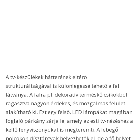
A tv-készülékek hátterének eltérő 
strukturáltságával is különlegessé tehető a fal 
látványa. A falra pl. dekoratív terméskő csíkokból 
ragasztva nagyon érdekes, és mozgalmas felület 
alakítható ki. Ezt egy felső, LED lámpákat magában 
foglaló párkány zárja le, amely az esti tv-nézéshez a 
kellő fényviszonyokat is megteremti. A lebegő 
polcokon dísztárgyak helyezhetők el, de a fő helyet 