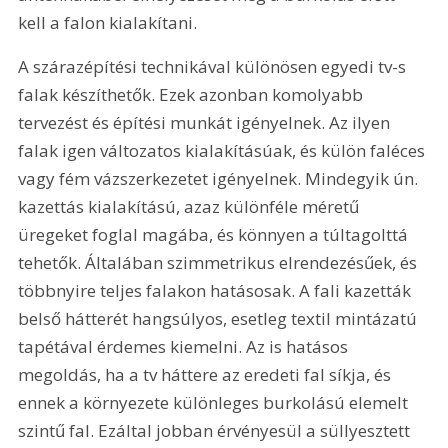
kell a falon kialakítani.
A szárazépítési technikával különösen egyedi tv-s 
falak készíthetők. Ezek azonban komolyabb 
tervezést és építési munkát igényelnek. Az ilyen 
falak igen változatos kialakításúak, és külön faléces 
vagy fém vázszerkezetet igényelnek. Mindegyik ún. 
kazettás kialakítású, azaz különféle méretű 
üregeket foglal magába, és könnyen a túltagolttá 
tehetők. Általában szimmetrikus elrendezésűek, és 
többnyire teljes falakon hatásosak. A fali kazetták 
belső hátterét hangsúlyos, esetleg textil mintázatú 
tapétával érdemes kiemelni. Az is hatásos 
megoldás, ha a tv háttere az eredeti fal síkja, és 
ennek a környezete különleges burkolású elemelt 
szintű fal. Ezáltal jobban érvényesül a süllyesztett 