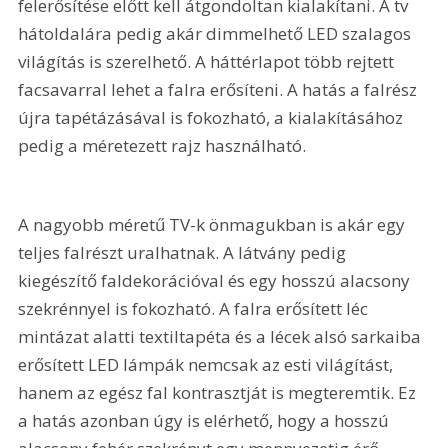
felerősítése előtt kell átgondoltan kialakítani. A tv 
hátoldalára pedig akár dimmelhető LED szalagos 
világítás is szerelhető. A háttérlapot több rejtett 
facsavarral lehet a falra erősíteni. A hatás a falrész 
újra tapétázásával is fokozható, a kialakításához 
pedig a méretezett rajz használható.
A nagyobb méretű TV-k önmagukban is akár egy 
teljes falrészt uralhatnak. A látvány pedig 
kiegészítő faldekorá­cióval és egy hosszú alacsony 
szekrénnyel is fokozható. A falra erősített léc 
mintázat alatti textiltapéta és a lécek alsó sarkaiba 
erősített LED lámpák nemcsak az esti világítást, 
hanem az egész fal kontrasztját is megteremtik. Ez 
a hatás azonban úgy is elérhető, hogy a hosszú 