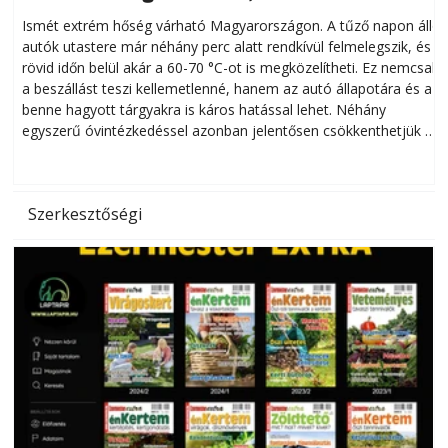
megóvhatjuk autónkat a nyári károktól
Ismét extrém hőség várható Magyarországon. A tűző napon álló
autók utastere már néhány perc alatt rendkívül felmelegszik, és
rövid időn belül akár a 60-70 °C-ot is megközelítheti. Ez nemcsak
n
a beszállást teszi kellemetlenné, hanem az autó állapotára és a
benne hagyott tárgyakra is káros hatással lehet. Néhány
egyszerű óvintézkedéssel azonban jelentősen csökkenthetjük a
hőség káros hatásait.
l
Szerkesztőségi