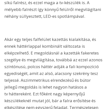
síkú falrész, és ezzel maga a tv-készülék is. A 
mélyebb falrészt így könnyű felülről megvilágítani 
néhány süllyesztett, LED-es spotlámpával.
Akár egy teljes falfelület kazettás kialakítása, és 
ennek háttérlappal kombinált változata is 
elképzelhető. E megoldásnál a kazetták fakeretes 
szegélye és megvilágítása, továbbá az ezzel azonos 
színtó­nusú, polcos háttér adják a fali kompozíció 
egyediségét, amit az alsó, alacsony szekrény tesz 
teljessé. Aszimmetrikus elrendezésű és bútor 
jellegű megoldás is lehet nagyon hatásos a 
tv háttereként. Ezt főként nagy képernyőjű 
készülékeknél mutat jól, bár a falra erősítése és 
elkészítése nem egyszerű feladat. Természetesen 