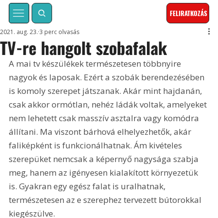
FELIRATKOZÁS
2021. aug. 23.
3 perc olvasás
TV-re hangolt szobafalak
A mai tv készülékek természetesen többnyire 
nagyok és laposak. Ezért a szobák berendezésében 
is komoly szerepet játszanak. Akár mint hajdanán, 
csak akkor ormótlan, nehéz ládák voltak, amelyeket 
nem lehetett csak masszív asztalra vagy komódra 
állítani. Ma viszont bárhová elhelyezhetők, akár 
faliképként is funkcionálhatnak. Ám kivételes 
szerepüket nemcsak a képernyő nagysága szabja 
meg, hanem az igényesen kialakított környezetük 
is. Gyakran egy egész falat is uralhatnak, 
természetesen az e szerephez tervezett bútorokkal 
kiegészülve.