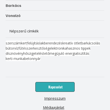
Barkács
Vonalzó
Népszerű címkék
szerszám
kert
felújítás
lakberendezés
kreatív ötlet
barkácsolás
bútor
víz
fűtés
szerkesztőség
elektronika
hasznos tippek
dísznövény
hőszigetelés
tető
megújuló energia
tisztítás
kerti munka
beton
nyár
Kapcsolat
Impresszum
Médiaajánlat