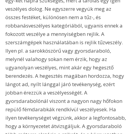
egy-két napra szükséges, mert a tárolás egy igen 
veszélyes dolog. Ne egyszerre vegyük meg az 
összes festéket, különösen nem a tűz-, és 
robbanásveszélyes kategóriából, ugyanis ennek a 
fokozott veszélye a mennyiségben rejlik. A 
szerszámgépek használatában is rejlik tűzveszély. 
Ilyen pl. a sarokköszörű vagy gyorsdaraboló, 
melynél valahogy sokan nem érzik, hogy az 
ugyanolyan veszélyes, mint akár egy hegesztő 
berendezés. A hegesztés magában hordozza, hogy 
lángot ad, nyílt lánggal járó tevékenység, ezért 
jobban érezzük a veszélyességét. A 
gyorsdarabolónál viszont a nagyon nagy hőfokon 
repülő fémdarabkák rendkívül veszélyesek. Ha 
ilyen tevékenységet végzünk, akkor a legfontosabb, 
hogy a környezetet átvizsgáljuk. A gyorsdaraboló 