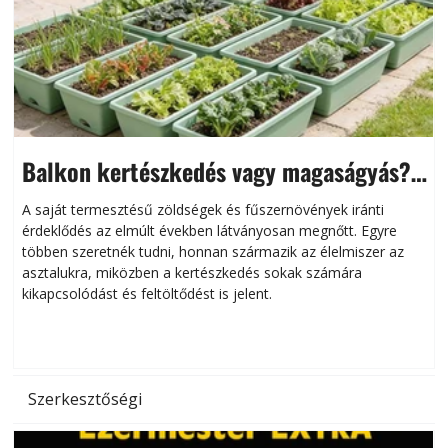
Balkon kertészkedés vagy magaságyás?
Helytakarékos kertészkedés
A saját termesztésű zöldségek és fűszernövények iránti
érdeklődés az elmúlt években látványosan megnőtt. Egyre
többen szeretnék tudni, honnan származik az élelmiszer az
l
asztalukra, miközben a kertészkedés sokak számára
kikapcsolódást és feltöltődést is jelent.
é
d
Szerkesztőségi