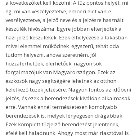
a következőket kell közölni: A tűz pontos helyét, mi 
ég, mi van veszélyeztetve; emberi élet van-e 
veszélyeztetve, a jelző neve és a jelzésre használt 
készülék hívószáma. Egyre jobban elterjedtek a 
házi jelző készülékek. Ezek elhelyezése a lakásban  
mivel elemmel működnek  egyszerű, tehát oda 
tudom helyezni, ahova szeretném. Jól 
hozzáférhetőek, elérhetőek, nagyon sok 
forgalmazójuk van Magyarországon. Ezek az 
eszközök nagy segítségére lehetnek az otthon 
keletkező tüzek jelzésére. Nagyon fontos az időbeni 
jelzés, és ezek a berendezések kiválóan alkalmasak 
erre. Vannak ennél természetesen komolyabb 
berendezések is, melyek lényegesen drágábbak. 
Ezek komplett tűzjelző berendezést jelentenek, 
efelé kell haladnunk. Ahogy most már riasztóval is 