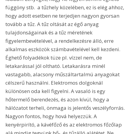
függöny stb.  a tűzhely közelében, ez is elég ahhoz, 
hogy adott esetben ne terjedjen nagyon gyorsan 
tovább a tűz. A tűz oltását az égő anyag 
tulajdonságainak és a tűz méretének 
figyelembevételével, a rendelkezésre álló, erre 
alkalmas eszközök számbavételével kell kezdeni. 
Éghető folyadékok tüze pl. vízzel nem, de 
letakarással jól oltható. Letakarásra minél 
vastagabb, alacsony műszáltartalmú anyagokat 
célszerű használni. Elektromos dolgoknál 
különösen oda kell figyelni. A vasaló is egy 
hőtermelő berendezés, és azon kívül, hogy a 
hálózatot terheli, önmaga is jelentős veszélyforrás. 
Nagyon fontos, hogy hová helyezzük. A 
kenyérpirító, a kávéfőző és az elektromos főzőlap 
alá mindig tegyünk hő-, és tűzálló alátétet. Ne 