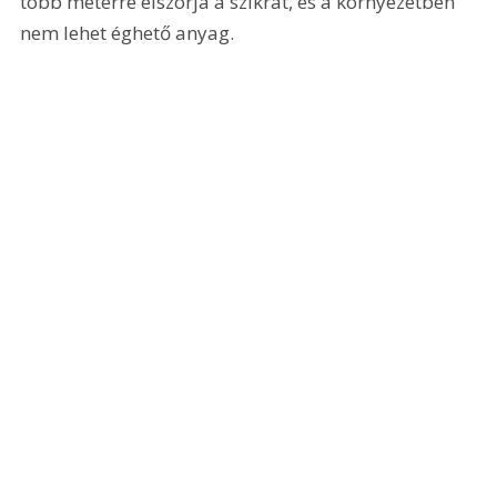
több méterre elszórja a szikrát, és a környezetben 
nem lehet éghető anyag. 