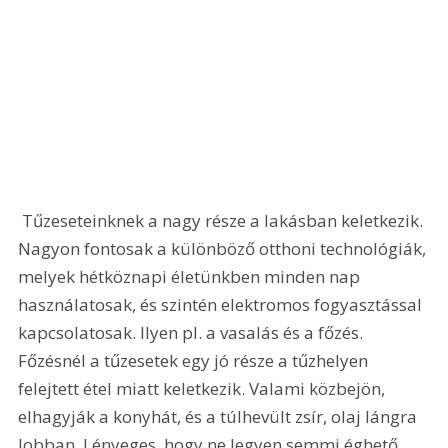
 Tűzeseteinknek a nagy része a lakásban keletkezik. 
Nagyon fontosak a különböző otthoni technológiák, 
melyek hétköznapi életünkben minden nap 
használatosak, és szintén elektromos fogyasztással 
kapcsolatosak. Ilyen pl. a vasalás és a főzés. 
Főzésnél a tűzesetek egy jó része a tűzhelyen 
felejtett étel miatt keletkezik. Valami közbejön, 
elhagyják a konyhát, és a túlhevült zsír, olaj lángra 
lobban. Lényeges, hogy ne legyen semmi éghető  