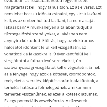
óvodában, az iskolában, kötött fegyelmezett 
magatartást kell, hogy tanúsítson. Ez az elvárás. Ezt 
nem lehet hosszú időn át csinálni, egy kicsit lazítani 
kell, és az ember hol tud lazítani, ha nem a saját 
lakásában? A munkahelyen általában tudjuk a 
tűzmegelőzési szabályokat, a lakásban nem 
anynyira köztudott. Előírás, hogy az elektromos 
hálózatot időnként felül kell vizsgáltatni. Ez 
vonatkozik a lakásokra is. 9 évenként felül kell 
vizsgáltatni a falban levő vezetékeket, ún. 
szabványossági vizsgálatot kell elvégeztetni. Ennek 
az a lényege, hogy azok a kötések, csomópontok, 
melyeket a szerelés, kiépítés során kialakítottak, a 
terhelés hatására felmelegednek, amikor nem 
terheltek visszahűlnek, és ezek a kötések lazulnak. 
Ez egy potenciális veszélyforrás. A tűzesetek 