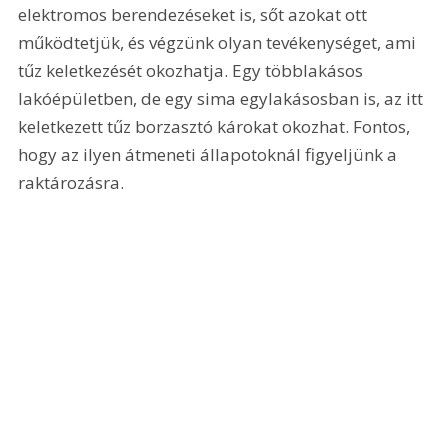
elektromos berendezéseket is, sőt azokat ott 
működtetjük, és végzünk olyan tevékenységet, ami 
tűz keletkezését okozhatja. Egy többlakásos 
lakóépületben, de egy sima egylakásosban is, az itt 
keletkezett tűz borzasztó károkat okozhat. Fontos, 
hogy az ilyen átmeneti állapotoknál figyeljünk a 
raktározásra. 