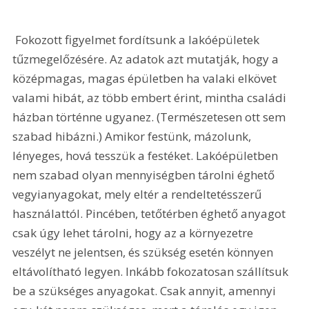
 Fokozott figyelmet fordítsunk a lakóépületek 
tűzmegelőzésére. Az adatok azt mutatják, hogy a 
középmagas, magas épületben ha valaki elkövet 
valami hibát, az több embert érint, mintha családi 
házban történne ugyanez. (Természetesen ott sem 
szabad hibázni.) Amikor festünk, mázolunk, 
lényeges, hová tesszük a festéket. Lakóépületben 
nem szabad olyan mennyiségben tárolni éghető 
vegyianyagokat, mely eltér a rendeltetésszerű 
használattól. Pincében, tetőtérben éghető anyagot 
csak úgy lehet tárolni, hogy az a környezetre 
veszélyt ne jelentsen, és szükség esetén könnyen 
eltávolítható legyen. Inkább fokozatosan szállítsuk 
be a szükséges anyagokat. Csak annyit, amennyi 