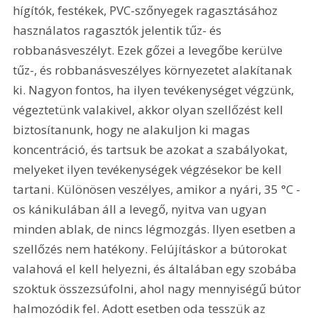
hígítók, festékek, PVC-szőnyegek ragasztásához 
használatos ragasztók jelentik tűz- és 
robbanásveszélyt. Ezek gőzei a levegőbe kerülve 
tűz-, és robbanásveszélyes környezetet alakítanak 
ki. Nagyon fontos, ha ilyen tevékenységet végzünk, 
végeztetünk valakivel, akkor olyan szellőzést kell 
biztosítanunk, hogy ne alakuljon ki magas 
koncentráció, és tartsuk be azokat a szabályokat, 
melyeket ilyen tevékenységek végzésekor be kell 
tartani. Különösen veszélyes, amikor a nyári, 35 °C -
os kánikulában áll a levegő, nyitva van ugyan 
minden ablak, de nincs légmozgás. Ilyen esetben a 
szellőzés nem hatékony. Felújításkor a bútorokat 
valahová el kell helyezni, és általában egy szobába 
szoktuk összezsúfolni, ahol nagy mennyiségű bútor 
halmozódik fel. Adott esetben oda tesszük az 