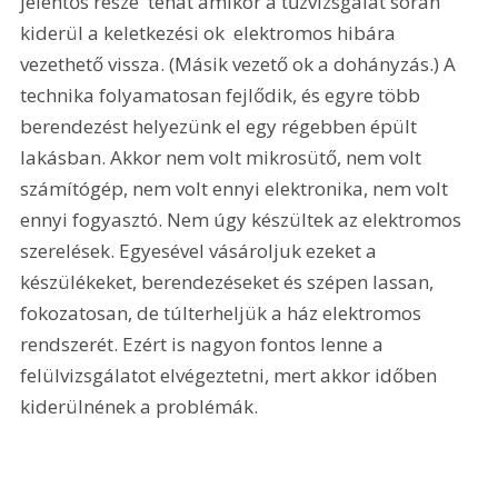
jelentős része  tehát amikor a tűzvizsgálat során 
kiderül a keletkezési ok  elektromos hibára 
vezethető vissza. (Másik vezető ok a dohányzás.) A 
technika folyamatosan fejlődik, és egyre több 
berendezést helyezünk el egy régebben épült 
lakásban. Akkor nem volt mikrosütő, nem volt 
számítógép, nem volt ennyi elektronika, nem volt 
ennyi fogyasztó. Nem úgy készültek az elektromos 
szerelések. Egyesével vásároljuk ezeket a 
készülékeket, berendezéseket és szépen lassan, 
fokozatosan, de túlterheljük a ház elektromos 
rendszerét. Ezért is nagyon fontos lenne a 
felülvizsgálatot elvégeztetni, mert akkor időben 
kiderülnének a problémák. 