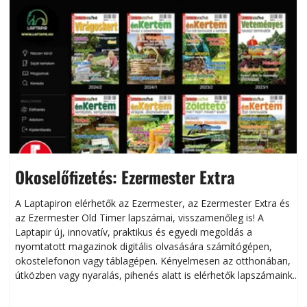
Okoselőfizetés: Ezermester Extra
A Laptapiron elérhetők az Ezermester, az Ezermester Extra és
az Ezermester Old Timer lapszámai, visszamenőleg is! A
Laptapir új, innovatív, praktikus és egyedi megoldás a
L
nyomtatott magazinok digitális olvasására számítógépen,
okostelefonon vagy táblagépen. Kényelmesen az otthonában,
útközben vagy nyaralás, pihenés alatt is elérhetők lapszámaink.
ú
Bárhol, bármikor, akár külföldön élve vagy dolgozva is
B
olvashatók az Ezermester lapszámai. A Laptapir kényelmes