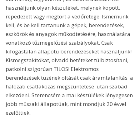
használjunk olyan készüléket, melynek kopott, 
repedezett vagy megtört a védőrétege. Ismernünk 
kell, és be kell tartanunk a gépek, berendezések, 
eszközök és anyagok működtetésére, használatára 
vonatkozó tűzmegelőzési szabályokat. Csak 
kifogástalan állapotú berendezéseket használjunk! 
Kismegszakítókat, olvadó betéteket túlbiztosítani, 
patkolni szigorúan TILOS! Elektromos 
berendezések tüzének oltását csak áramtalanítás  a 
hálózati csatlakozás megszüntetése  után szabad 
elkezdeni. Szerencsére a mai készülékek lényegesen 
jobb műszaki állapotúak, mint mondjuk 20 évvel 
ezelőttiek. 