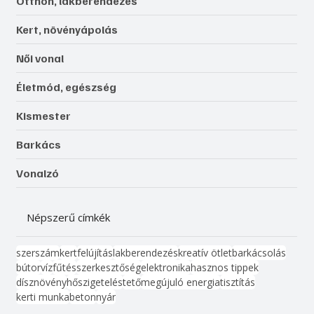
Otthon, lakberendezés
Kert, növényápolás
Női vonal
Életmód, egészség
Kismester
Barkács
Vonalzó
Népszerű címkék
szerszám
kert
felújítás
lakberendezés
kreatív ötlet
barkácsolás
bútor
víz
fűtés
szerkesztőség
elektronika
hasznos tippek
dísznövény
hőszigetelés
tető
megújuló energia
tisztítás
kerti munka
beton
nyár