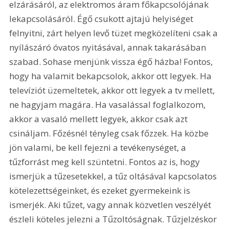
elzárásáról, az elektromos áram főkapcsolójának 
lekapcsolásáról. Égő csukott ajtajú helyiséget 
felnyitni, zárt helyen levő tüzet megközelíteni csak a 
nyílászáró óvatos nyitásával, annak takarásában 
szabad. Sohase menjünk vissza égő házba! Fontos, 
hogy ha valamit bekapcsolok, akkor ott legyek. Ha 
televíziót üzemeltetek, akkor ott legyek a tv mellett, 
ne hagyjam magára. Ha vasalással foglalkozom, 
akkor a vasaló mellett legyek, akkor csak azt 
csináljam. Főzésnél tényleg csak főzzek. Ha közbe 
jön valami, be kell fejezni a tevékenységet, a 
tűzforrást meg kell szüntetni. Fontos az is, hogy 
ismerjük a tűzesetekkel, a tűz oltásával kapcsolatos 
kötelezettségeinket, és ezeket gyermekeink is 
ismerjék. Aki tűzet, vagy annak közvetlen veszélyét 
észleli köteles jelezni a Tűzoltóságnak. Tűzjelzéskor 