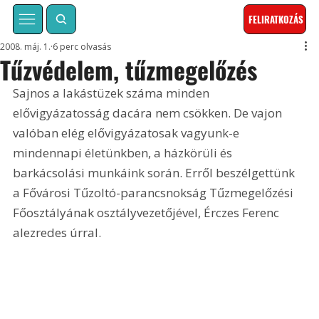
FELIRATKOZÁS
2008. máj. 1.
6 perc olvasás
Tűzvédelem, tűzmegelőzés
Sajnos a lakástüzek száma minden 
elővigyázatosság dacára nem csökken. De vajon 
valóban elég elővigyázatosak vagyunk-e 
mindennapi életünkben, a házkörüli és 
barkácsolási munkáink során. Erről beszélgettünk 
a Fővárosi Tűzoltó-parancsnokság Tűzmegelőzési 
Főosztályának osztályvezetőjével, Érczes Ferenc 
alezredes úrral.