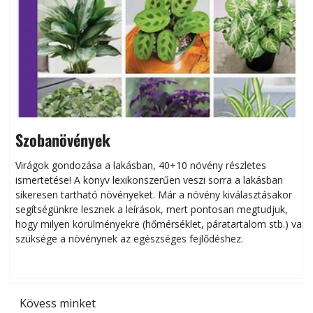
Szobanövények
Virágok gondozása a lakásban, 40+10 növény részletes
ismertetése! A könyv lexikonszerűen veszi sorra a lakásban
s
sikeresen tart­ha­tó növényeket. Már a növény kiválasztásakor
h
segítségünkre lesznek a leírások, mert pontosan megtudjuk,
k
hogy milyen körülményekre (hőmérséklet, páratartalom stb.) van
szüksége a növénynek az egészséges fejlődéshez.
t
Kövess minket