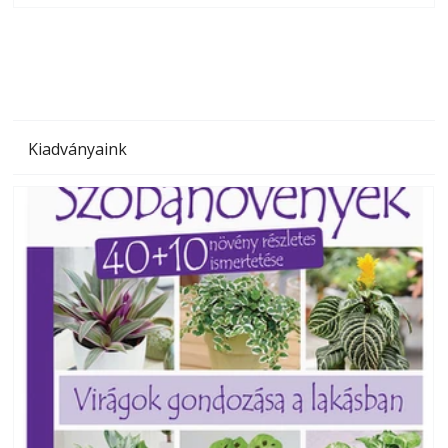
megoldás, mert: – t
Kiadványaink