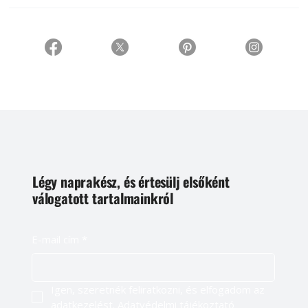
Légy naprakész, és értesülj elsőként
válogatott tartalmainkról
E-mail cím
*
Igen, szeretnék feliratkozni, és elfogadom az 
adatkezelést. 
Adatvédelmi tájékoztató