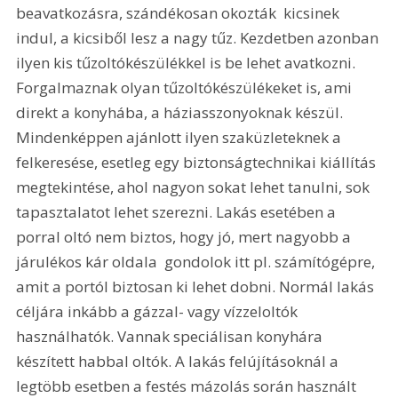
beavatkozásra, szándékosan okozták  kicsinek 
indul, a kicsiből lesz a nagy tűz. Kezdetben azonban 
ilyen kis tűzoltókészülékkel is be lehet avatkozni. 
Forgalmaznak olyan tűzoltókészülékeket is, ami 
direkt a konyhába, a háziasszonyoknak készül. 
Mindenképpen ajánlott ilyen szaküzleteknek a 
felkeresése, esetleg egy biztonságtechnikai kiállítás 
megtekintése, ahol nagyon sokat lehet tanulni, sok 
tapasztalatot lehet szerezni. Lakás esetében a 
porral oltó nem biztos, hogy jó, mert nagyobb a 
járulékos kár oldala  gondolok itt pl. számítógépre, 
amit a portól biztosan ki lehet dobni. Normál lakás 
céljára inkább a gázzal- vagy vízzeloltók 
használhatók. Vannak speciálisan konyhára 
készített habbal oltók. A lakás felújításoknál a 
legtöbb esetben a festés mázolás során használt 