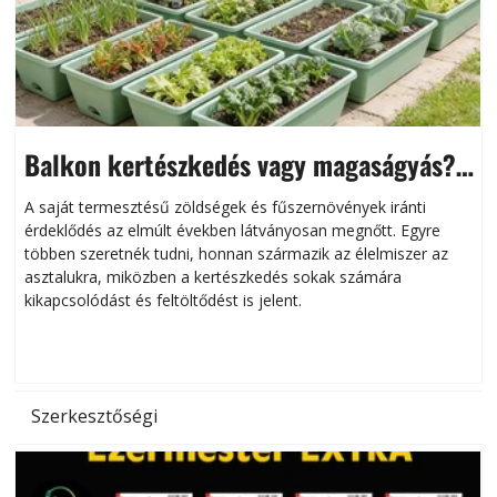
Balkon kertészkedés vagy magaságyás?
Helytakarékos kertészkedés
A saját termesztésű zöldségek és fűszernövények iránti
érdeklődés az elmúlt években látványosan megnőtt. Egyre
többen szeretnék tudni, honnan származik az élelmiszer az
l
asztalukra, miközben a kertészkedés sokak számára
kikapcsolódást és feltöltődést is jelent.
é
d
Szerkesztőségi