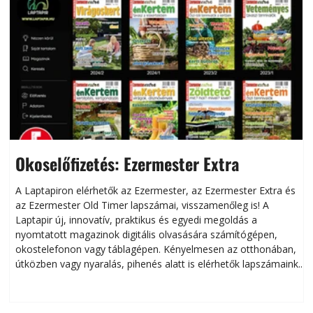
Okoselőfizetés: Ezermester Extra
A Laptapiron elérhetők az Ezermester, az Ezermester Extra és
az Ezermester Old Timer lapszámai, visszamenőleg is! A
Laptapir új, innovatív, praktikus és egyedi megoldás a
L
nyomtatott magazinok digitális olvasására számítógépen,
okostelefonon vagy táblagépen. Kényelmesen az otthonában,
útközben vagy nyaralás, pihenés alatt is elérhetők lapszámaink.
ú
Bárhol, bármikor, akár külföldön élve vagy dolgozva is
B
olvashatók az Ezermester lapszámai. A Laptapir kényelmes
megoldás, mert: – t