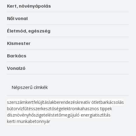
Kert, növényápolás
Női vonal
Életmód, egészség
Kismester
Barkács
Vonalzó
Népszerű címkék
szerszám
kert
felújítás
lakberendezés
kreatív ötlet
barkácsolás
bútor
víz
fűtés
szerkesztőség
elektronika
hasznos tippek
dísznövény
hőszigetelés
tető
megújuló energia
tisztítás
kerti munka
beton
nyár