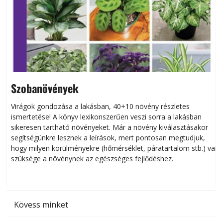
Szobanövények
Virágok gondozása a lakásban, 40+10 növény részletes
ismertetése! A könyv lexikonszerűen veszi sorra a lakásban
s
sikeresen tart­ha­tó növényeket. Már a növény kiválasztásakor
h
segítségünkre lesznek a leírások, mert pontosan megtudjuk,
k
hogy milyen körülményekre (hőmérséklet, páratartalom stb.) van
szüksége a növénynek az egészséges fejlődéshez.
t
Kövess minket