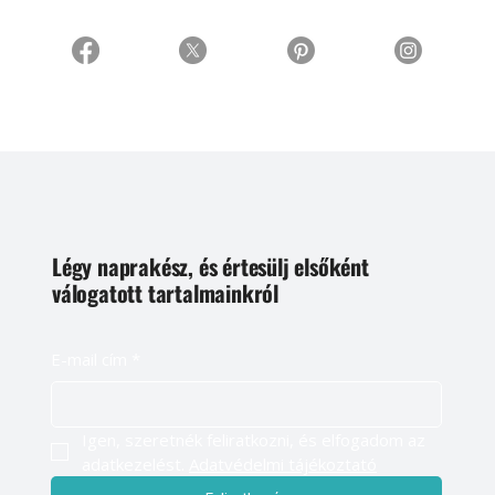
Légy naprakész, és értesülj elsőként
válogatott tartalmainkról
E-mail cím
*
Igen, szeretnék feliratkozni, és elfogadom az 
adatkezelést. 
Adatvédelmi tájékoztató