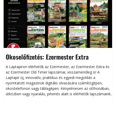
Okoselőfizetés: Ezermester Extra
A Laptapiron elérhetők az Ezermester, az Ezermester Extra és
az Ezermester Old Timer lapszámai, visszamenőleg is! A
Laptapir új, innovatív, praktikus és egyedi megoldás a
L
nyomtatott magazinok digitális olvasására számítógépen,
okostelefonon vagy táblagépen. Kényelmesen az otthonában,
útközben vagy nyaralás, pihenés alatt is elérhetők lapszámaink.
ú
Bárhol, bármikor, akár külföldön élve vagy dolgozva is
B
olvashatók az Ezermester lapszámai. A Laptapir kényelmes
megoldás, mert: – t