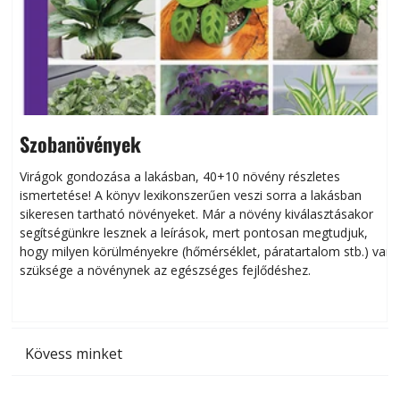
Szobanövények
Virágok gondozása a lakásban, 40+10 növény részletes
ismertetése! A könyv lexikonszerűen veszi sorra a lakásban
s
sikeresen tart­ha­tó növényeket. Már a növény kiválasztásakor
h
segítségünkre lesznek a leírások, mert pontosan megtudjuk,
k
hogy milyen körülményekre (hőmérséklet, páratartalom stb.) van
szüksége a növénynek az egészséges fejlődéshez.
t
Kövess minket