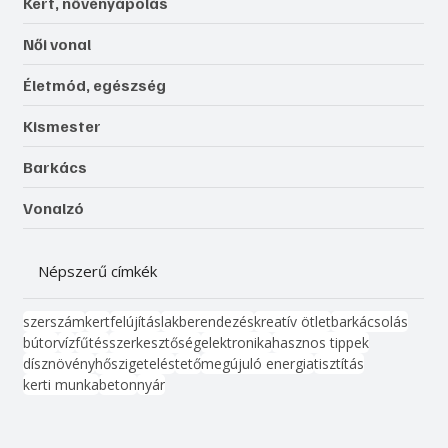
Kert, növényápolás
Női vonal
Életmód, egészség
Kismester
Barkács
Vonalzó
Népszerű címkék
szerszám
kert
felújítás
lakberendezés
kreatív ötlet
barkácsolás
bútor
víz
fűtés
szerkesztőség
elektronika
hasznos tippek
dísznövény
hőszigetelés
tető
megújuló energia
tisztítás
kerti munka
beton
nyár