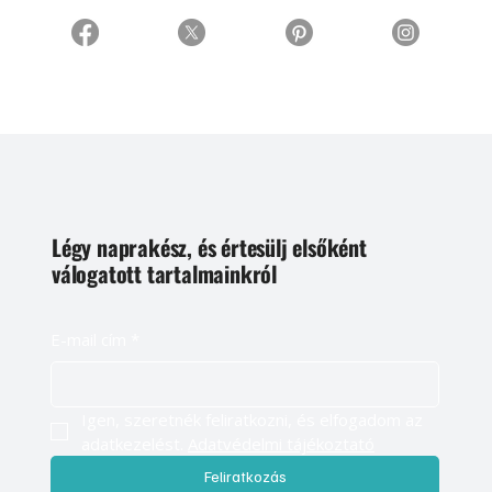
Légy naprakész, és értesülj elsőként
válogatott tartalmainkról
E-mail cím
*
Igen, szeretnék feliratkozni, és elfogadom az 
adatkezelést. 
Adatvédelmi tájékoztató
Feliratkozás