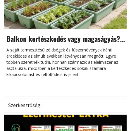
Balkon kertészkedés vagy magaságyás?
Helytakarékos kertészkedés
A saját termesztésű zöldségek és fűszernövények iránti
érdeklődés az elmúlt években látványosan megnőtt. Egyre
többen szeretnék tudni, honnan származik az élelmiszer az
l
asztalukra, miközben a kertészkedés sokak számára
kikapcsolódást és feltöltődést is jelent.
é
d
Szerkesztőségi