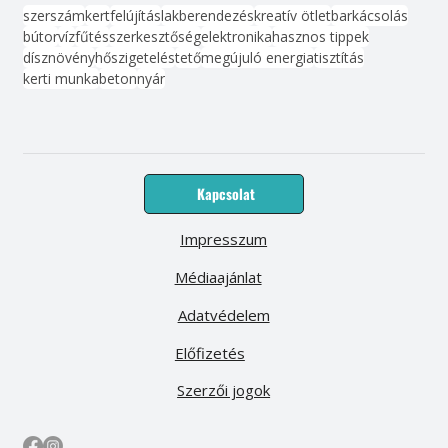
szerszám
kert
felújítás
lakberendezés
kreatív ötlet
barkácsolás
bútor
víz
fűtés
szerkesztőség
elektronika
hasznos tippek
dísznövény
hőszigetelés
tető
megújuló energia
tisztítás
kerti munka
beton
nyár
Kapcsolat
Impresszum
Médiaajánlat
Adatvédelem
Előfizetés
Szerzői jogok