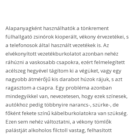
Alapanyagként használhatók a tönkrement 
fülhallgató zsinórok kioperált, vékony érvezetékei, s 
a telefonosok által használt vezetékek is. Az 
elvékonyított vezetékburkolatot azonban nehéz 
ráhúzni a vaskosabb csapokra, ezért felmelegített 
acélszeg hegyével tágítom ki a végüket, vagy egy 
nagyobb átmérőjű kis darabot húzok rájuk, s azt 
ragasztom a csapra. Egy probléma azonban 
mindegyikkel van, nevezetesen, hogy ezek színesek, 
autókhoz pedig többnyire narancs-, szürke-, de 
főként fekete színű kábelburkolatokra van szükség. 
Ezen sem nehéz változtatni, a vékony tömlők 
palástját alkoholos filctoll vastag, felhasított 