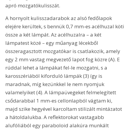
apró mozgatókulisszát. 
A hornyolt kulisszadarabok az alsó fedőlapok 
elejére kerültek, s bennük 0,7 mm-es acélhuzal köti 
össze a két lámpát. Az acélhuzalra – a két 
lámpatest közé – egy műanyag lécekből 
összeragasztott mozgatókar is csatlakozik, amely 
egy 2 mm vastag megvezető lapot fog közre (A). E 
rúddal lehet a lámpákat fel-le mozgatni, s a 
karosszériából kiforduló lámpák (3) így is 
maradnak, míg kezünkkel le nem nyomjuk 
valamelyiket (4). A lámpaüvegeket felmelegített 
csődarabbal 1 mm-es cellonlapból vágtam ki, 
majd szike hegyével karcoltam stilizált mintázatot 
a hátoldalukba. A reflektorokat vastagabb 
alufóliából egy paraboloid alakúra munkált 