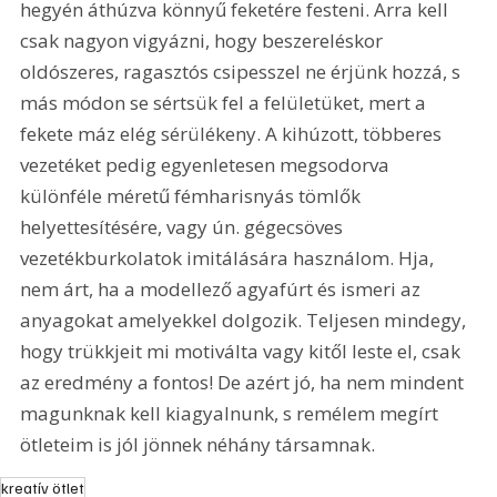
hegyén áthúzva könnyű feketére festeni. Arra kell 
csak nagyon vigyázni, hogy beszereléskor 
oldószeres, ragasztós csipesszel ne érjünk hozzá, s 
más módon se sértsük fel a felületüket, mert a 
fekete máz elég sérülékeny. A kihúzott, többeres 
vezetéket pedig egyenletesen megsodorva 
különféle méretű fémharisnyás tömlők 
helyettesítésére, vagy ún. gégecsöves 
vezetékburkolatok imitálására használom. Hja, 
nem árt, ha a modellező agyafúrt és ismeri az 
anyagokat amelyekkel dolgozik. Teljesen mindegy, 
hogy trükkjeit mi motiválta vagy kitől leste el, csak 
az eredmény a fontos! De azért jó, ha nem mindent 
magunknak kell kiagyalnunk, s remélem megírt 
ötleteim is jól jönnek néhány társamnak.
kreatív ötlet