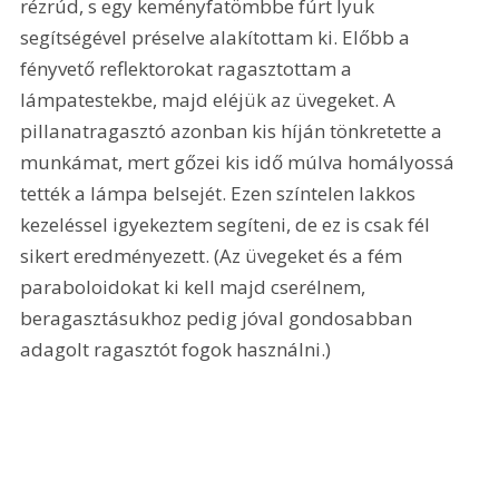
rézrúd, s egy keményfatömbbe fúrt lyuk 
segítségével préselve alakítottam ki. Előbb a 
fényvető reflektorokat ragasztottam a 
lámpatestekbe, majd eléjük az üvegeket. A 
pillanatragasztó azonban kis híján tönkretette a 
munkámat, mert gőzei kis idő múlva homályossá 
tették a lámpa belsejét. Ezen színtelen lakkos 
kezeléssel igyekeztem segíteni, de ez is csak fél 
sikert eredményezett. (Az üvegeket és a fém 
paraboloidokat ki kell majd cserélnem, 
beragasztásukhoz pedig jóval gondosabban 
adagolt ragasztót fogok használni.) 