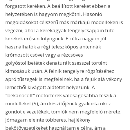
forgatott keréken. A beállított kereket ebben a 
helyzetében is hagyom megkötni. Hasonló 
megoldásokat célszerű más márkájú modelleken is 
végezni, ahol a kerékagyak tengelycsapjain futó 
kerekek erősen lötyögnek. E célra nagyon jól 
használhatók a régi teleszkópos antennák 
krómozott csövei vagy a rézcsöves 
golyóstollbetétek denaturált szesszel történt 
kimosásuk után. A felnik tengelyre rögzítéséhez 
apró tűszegek is megfelelnek, ha a fejük alá vékony 
lemezből kivágott alátétet helyezünk. A 
"bekanócolt" motorterek valóságosabbá teszik a 
modelleket (5), ám készítőjének gyakorta okoz 
gondot e vezetékek, tömlők nem megfelelő mérete. 
Jómagam eleinte többeres, hajlékony 
bekötővezetékeket használtam e célra, ám a 