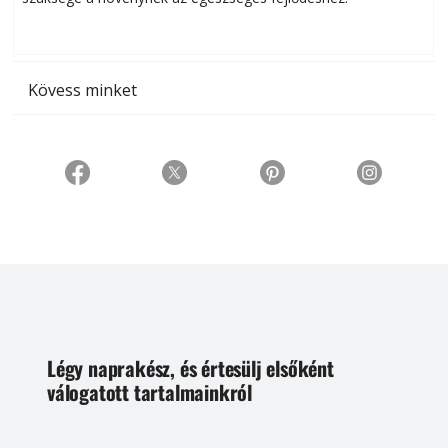
t
Kövess minket
Légy naprakész, és értesülj elsőként
válogatott tartalmainkról