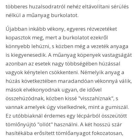
többeres huzalsodratról nehéz eltávolítani sérülés 
nélkül a műanyag burkolatot. 
Újabban inkább vékony, egyeres rézvezetéket 
kopasztok meg, mert a burkolatot ezekről 
könnyebb lehúzni, s közben még a vezeték anyaga 
is kiegyenesedik. A műanyag köpenyek vastagságát 
azonban az esetek nagy többségében húzással 
vagyok kénytelen csökkenteni. Némelyik anyag a 
húzás következtében maradandóan vékonnyá válik, 
mások elvékonyodnak ugyan, de idővel 
összehúzódnak, közben kissé "visszahíznak", s 
vannak amelyek úgy viselkednek, mint a gumiszál. 
Ez utóbbiaknál érdemes egy lécpárból összeütött 
tömlőnyújtó "ollót" használni. A két hosszú szár 
hasítékába erősített tömlőanyagot fokozatosan, 