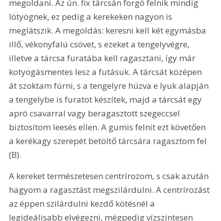
megoldani. Az ún. fix tárcsán forgó felnik mindig 
lötyögnek, ez pedig a kerekeken nagyon is 
meglátszik. A megoldás: keresni kell két egymásba 
illő, vékonyfalú csövet, s ezeket a tengelyvégre, 
illetve a tárcsa furatába kell ragasztani, így már 
kotyogásmentes lesz a futásuk. A tárcsát középen 
át szoktam fúrni, s a tengelyre húzva e lyuk alapján 
a tengelybe is furatot készítek, majd a tárcsát egy 
apró csavarral vagy beragasztott szegeccsel 
biztosítom leesés ellen. A gumis felnit ezt követően 
a kerékagy szerepét betöltő tárcsára ragasztom fel 
(B). 
A kereket természetesen centrírozom, s csak azután 
hagyom a ragasztást megszilárdulni. A centrírozást 
az éppen szilárdulni kezdő kötésnél a 
legideálisabb elvégezni, mégpedig vízszintesen 