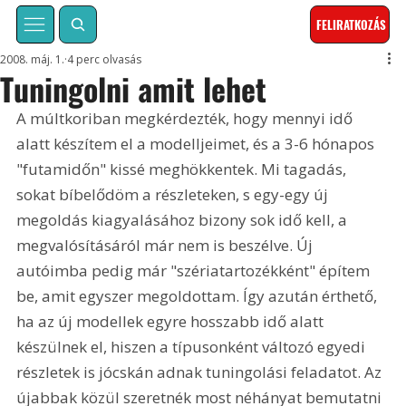
FELIRATKOZÁS
2008. máj. 1.
4 perc olvasás
Tuningolni amit lehet
A múltkoriban megkérdezték, hogy mennyi idő 
alatt készítem el a modelljeimet, és a 3-6 hónapos 
"futamidőn" kissé meghökkentek. Mi tagadás, 
sokat bíbelődöm a részleteken, s egy-egy új 
megoldás kiagyalásához bizony sok idő kell, a 
megvalósításáról már nem is beszélve. Új 
autóimba pedig már "szériatartozékként" építem 
be, amit egyszer megoldottam. Így azután érthető, 
ha az új modellek egyre hosszabb idő alatt 
készülnek el, hiszen a típusonként változó egyedi 
részletek is jócskán adnak tuningolási feladatot. Az 
újabbak közül szeretnék most néhányat bemutatni 