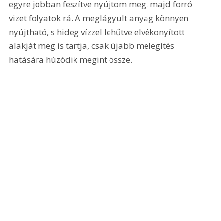
egyre jobban feszítve nyújtom meg, majd forró 
vizet folyatok rá. A meglágyult anyag könnyen 
nyújtható, s hideg vízzel lehűtve elvékonyított 
alakját meg is tartja, csak újabb melegítés 
hatására húzódik megint össze. 