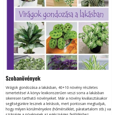
Szobanövények
Virágok gondozása a lakásban, 40+10 növény részletes
ismertetése! A könyv lexikonszerűen veszi sorra a lakásban
s
sikeresen tart­ha­tó növényeket. Már a növény kiválasztásakor
h
segítségünkre lesznek a leírások, mert pontosan megtudjuk,
k
hogy milyen körülményekre (hőmérséklet, páratartalom stb.) van
szüksége a növénynek az egészséges fejlődéshez.