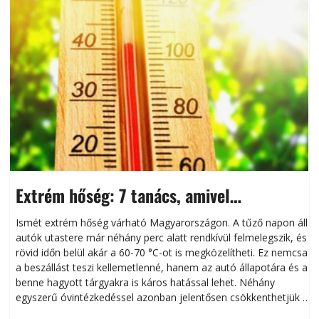
Extrém hőség: 7 tanács, amivel
megóvhatjuk autónkat a nyári károktól
Ismét extrém hőség várható Magyarországon. A tűző napon álló
autók utastere már néhány perc alatt rendkívül felmelegszik, és
rövid időn belül akár a 60-70 °C-ot is megközelítheti. Ez nemcsak
n
a beszállást teszi kellemetlenné, hanem az autó állapotára és a
benne hagyott tárgyakra is káros hatással lehet. Néhány
egyszerű óvintézkedéssel azonban jelentősen csökkenthetjük a
hőség káros hatásait.