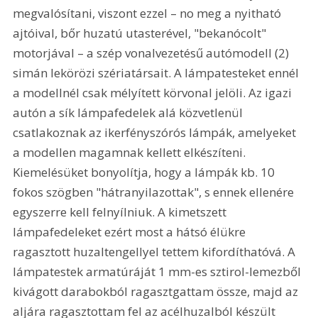
megvalósítani, viszont ezzel – no meg a nyitható 
ajtóival, bőr huzatú utasterével, "bekanócolt" 
motorjával – a szép vonalvezetésű autómodell (2) 
simán lekörözi szériatársait. A lámpatesteket ennél 
a modellnél csak mélyített körvonal jelöli. Az igazi 
autón a sík lámpafedelek alá közvetlenül 
csatlakoznak az ikerfényszórós lámpák, amelyeket 
a modellen magamnak kellett elkészíteni. 
Kiemelésüket bonyolítja, hogy a lámpák kb. 10 
fokos szögben "hátranyilazottak", s ennek ellenére 
egyszerre kell felnyílniuk. A kimetszett 
lámpafedeleket ezért most a hátsó élükre 
ragasztott huzaltengellyel tettem kifordíthatóvá. A 
lámpatestek armatúráját 1 mm-es sztirol-lemezből 
kivágott darabokból ragasztgattam össze, majd az 
aljára ragasztottam fel az acélhuzalból készült 