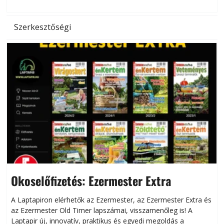
l
Szerkesztőségi
Okoselőfizetés: Ezermester Extra
A Laptapiron elérhetők az Ezermester, az Ezermester Extra és
az Ezermester Old Timer lapszámai, visszamenőleg is! A
Laptapir új, innovatív, praktikus és egyedi megoldás a
L