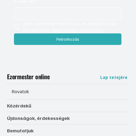
E-mail cím
*
Igen, szeretnék feliratkozni, és elfogadom az 
adatkezelést. 
Adatvédelmi tájékoztató
Feliratkozás
Ezermester online
Lap tetejére
Rovatok
Közérdekű
Újdonságok, érdekességek
Bemutatjuk