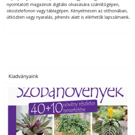
nyomtatott magazinok digitális olvasására számítógépen,
okostelefonon vagy táblagépen. Kényelmesen az otthonában,
útközben vagy nyaralás, pihenés alatt is elérhetők lapszámaink.
ú
Bárhol, bármikor, akár külföldön élve vagy dolgozva is
B
olvashatók az Ezermester lapszámai. A Laptapir kényelmes
megoldás, mert: – t
Kiadványaink