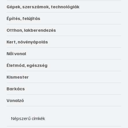
Gépek, szerszámok, technológiák
Építés, felújítás
Otthon, lakberendezés
Kert, növényápolás
Női vonal
Életmód, egészség
Kismester
Barkács
Vonalzó
Népszerű címkék