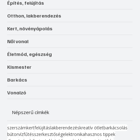
Építés, felújítás
Otthon, lakberendezés
Kert, növényápolás
Női vonal
Életmód, egészség
Kismester
Barkács
Vonalzó
Népszerű címkék
szerszám
kert
felújítás
lakberendezés
kreatív ötlet
barkácsolás
bútor
víz
fűtés
szerkesztőség
elektronika
hasznos tippek