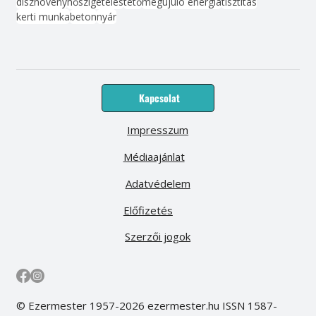
dísznövény
hőszigetelés
tető
megújuló energia
tisztítás
kerti munka
beton
nyár
Kapcsolat
Impresszum
Médiaajánlat
Adatvédelem
Előfizetés
Szerzői jogok
© Ezermester 1957-2026 ezermester.hu ISSN 1587-