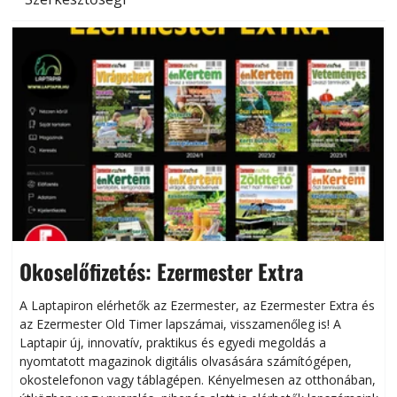
Okoselőfizetés: Ezermester Extra
A Laptapiron elérhetők az Ezermester, az Ezermester Extra és
az Ezermester Old Timer lapszámai, visszamenőleg is! A
Laptapir új, innovatív, praktikus és egyedi megoldás a
L
nyomtatott magazinok digitális olvasására számítógépen,
okostelefonon vagy táblagépen. Kényelmesen az otthonában,