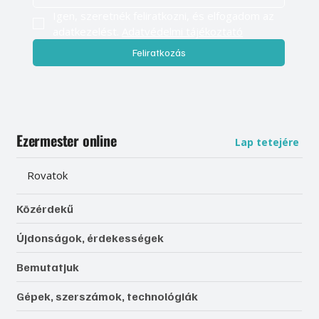
Igen, szeretnék feliratkozni, és elfogadom az 
adatkezelést. 
Adatvédelmi tájékoztató
Feliratkozás
Ezermester online
Lap tetejére
Rovatok
Közérdekű
Újdonságok, érdekességek
Bemutatjuk
Gépek, szerszámok, technológiák