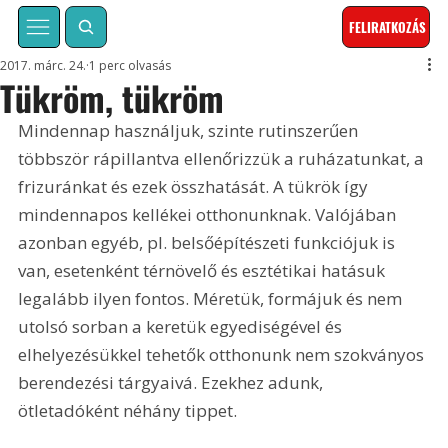
FELIRATKOZÁS
2017. márc. 24.
1 perc olvasás
Tükröm, tükröm
Mindennap használjuk, szinte rutinszerűen 
többször rápillantva ellenőrizzük a ruházatunkat, a 
frizuránkat és ezek összhatását. A tükrök így 
mindennapos kellékei otthonunknak. Valójában 
azonban egyéb, pl. belsőépítészeti funkciójuk is 
van, esetenként térnövelő és esztétikai hatásuk 
legalább ilyen fontos. Méretük, formájuk és nem 
utolsó sorban a keretük egyediségével és 
elhelyezésükkel tehetők otthonunk nem szokványos 
berendezési tárgyaivá. Ezekhez adunk, 
ötletadóként néhány tippet. 