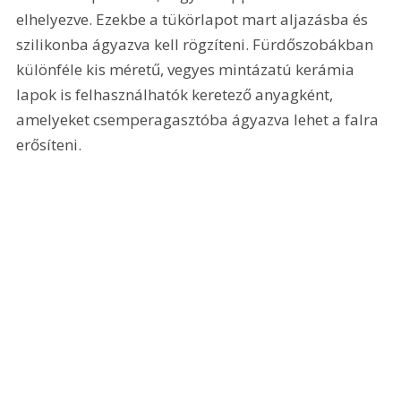
elhelyezve. Ezekbe a tükörlapot mart aljazásba és 
szilikonba ágyazva kell rögzíteni. Fürdőszobákban 
különféle kis méretű, vegyes mintázatú kerámia 
lapok is felhasználhatók keretező anyagként, 
amelyeket csemperagasztóba ágyazva lehet a falra 
erősíteni.