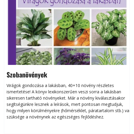
Szobanövények
Virágok gondozása a lakásban, 40+10 növény részletes
ismertetése! A könyv lexikonszerűen veszi sorra a lakásban
s
sikeresen tart­ha­tó növényeket. Már a növény kiválasztásakor
h
segítségünkre lesznek a leírások, mert pontosan megtudjuk,
k
hogy milyen körülményekre (hőmérséklet, páratartalom stb.) van
szüksége a növénynek az egészséges fejlődéshez.
t