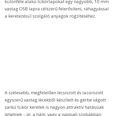
különféle alakú tükörlapokat egy nagyobb, 10 mm 
vastag OSB lapra célszerű felerősíteni, ráhagyással 
a keretezésül szolgáló anyagok rögzítéséhez.
A szélesebb, megfelelően lecsiszolt és lazúrozott 
egyszerű vastag lécekből készített és gérbe vágott 
sarkú tükör keretek is nagyon attraktív hatásúak 
lehetnek – pl. a háló, vagy a nappali szobákban 