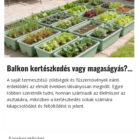
Balkon kertészkedés vagy magaságyás?
Helytakarékos kertészkedés
A saját termesztésű zöldségek és fűszernövények iránti
érdeklődés az elmúlt években látványosan megnőtt. Egyre
többen szeretnék tudni, honnan származik az élelmiszer az
l
asztalukra, miközben a kertészkedés sokak számára
kikapcsolódást és feltöltődést is jelent.
é
d
Szerkesztőségi