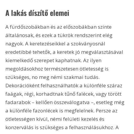
A lakás díszítő elemei
A fürdőszobákban és az előszobákban szinte 
általánosak, és ezek a tükrök rendszerint elég 
nagyok. A keretezéseikkel a szokványosnál 
eredetibbé tehetők, a keretek jó megválasztásával 
kiemelkedő szerepet kaphatnak. Az ilyen 
megoldásokhoz természetesen ötletesség is 
szükséges, no meg némi szakmai tudás. 
Dekorációként felhasználhatók a különféle száraz 
faágak, régi, korhadtnak tűnő falécek, vagy törött 
fadarabok – kellően összeválogatva –, esetleg még 
a különféle fazonlécek is megfelelnek. Persze az 
ötletességen kívül, némi felületi kezelés és 
konzerválás is szükséges a felhasználásukhoz. A 