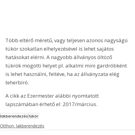
Több eltérő méretű, vagy teljesen azonos nagyságú 
tükör szokatlan elhelyezésével is lehet sajátos 
hatásokat elérni. A nagyobb állványos öltöző 
tükrök mögötti helyet pl. alkalmi mini gardróbként 
is lehet használni, feltéve, ha az állványzata elég 
teherbíró.
A cikk az Ezermester alábbi nyomtatott 
lapszámában érhető el: 2017/március.
lakberendezés
tükör
Otthon, lakberendezés