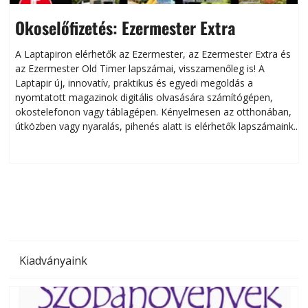
Okoselőfizetés: Ezermester Extra
A Laptapiron elérhetők az Ezermester, az Ezermester Extra és
az Ezermester Old Timer lapszámai, visszamenőleg is! A
Laptapir új, innovatív, praktikus és egyedi megoldás a
L
nyomtatott magazinok digitális olvasására számítógépen,
okostelefonon vagy táblagépen. Kényelmesen az otthonában,
útközben vagy nyaralás, pihenés alatt is elérhetők lapszámaink.
ú
Bárhol, bármikor, akár külföldön élve vagy dolgozva is
B
olvashatók az Ezermester lapszámai. A Laptapir kényelmes
megoldás, mert: – t
Kiadványaink