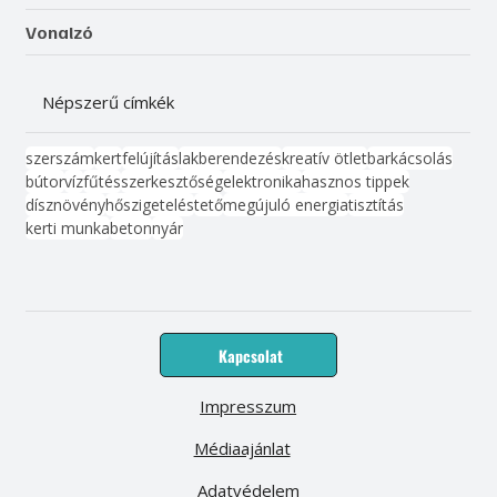
Vonalzó
Népszerű címkék
szerszám
kert
felújítás
lakberendezés
kreatív ötlet
barkácsolás
bútor
víz
fűtés
szerkesztőség
elektronika
hasznos tippek
dísznövény
hőszigetelés
tető
megújuló energia
tisztítás
kerti munka
beton
nyár
Kapcsolat
Impresszum
Médiaajánlat
Adatvédelem