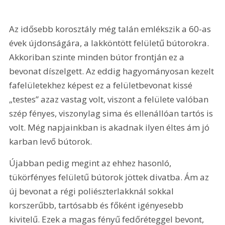
Az idősebb korosztály még talán emlékszik a 60-as 
évek újdonságára, a lakköntött felületű bútorokra. 
Akkoriban szinte minden bútor frontján ez a 
bevonat díszelgett. Az eddig hagyományosan kezelt 
fafelületekhez képest ez a felületbevonat kissé 
„testes” azaz vastag volt, viszont a felülete valóban 
szép fényes, viszonylag sima és ellenállóan tartós is 
volt. Még napjainkban is akadnak ilyen éltes ám jó 
karban levő bútorok. 
Újabban pedig megint az ehhez hasonló, 
tükörfényes felületű bútorok jöttek divatba. Ám az 
új bevonat a régi poliészterlakknál sokkal 
korszerűbb, tartósabb és főként igényesebb 
kivitelű. Ezek a magas fényű fedőréteggel bevont, 