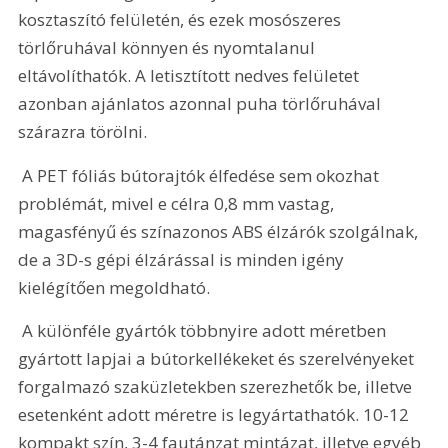
kosztaszító felületén, és ezek mosószeres 
törlőruhával könnyen és nyomtalanul 
eltávolíthatók. A letisztított nedves felületet 
azonban ajánlatos azonnal puha törlőruhával 
szárazra törölni.
 A PET fóliás bútorajtók élfedése sem okozhat 
problémát, mivel e célra 0,8 mm vastag, 
magasfényű és színazonos ABS élzárók szolgálnak, 
de a 3D-s gépi élzárással is minden igény 
kielégítően megoldható.
 A különféle gyártók többnyire adott méretben 
gyártott lapjai a bútorkellékeket és szerelvényeket 
forgalmazó szaküzletekben szerezhetők be, illetve 
esetenként adott méretre is legyártathatók. 10-12 
kompakt szín, 3-4 fautánzat mintázat, illetve egyéb 