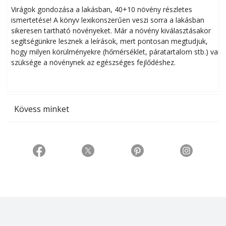
Virágok gondozása a lakásban, 40+10 növény részletes
ismertetése! A könyv lexikonszerűen veszi sorra a lakásban
s
sikeresen tart­ha­tó növényeket. Már a növény kiválasztásakor
h
segítségünkre lesznek a leírások, mert pontosan megtudjuk,
k
hogy milyen körülményekre (hőmérséklet, páratartalom stb.) van
szüksége a növénynek az egészséges fejlődéshez.
t
Kövess minket