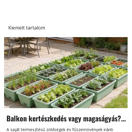
Kiemelt tartalom
Balkon kertészkedés vagy magaságyás?
Helytakarékos kertészkedés
A saját termesztésű zöldségek és fűszernövények iránti