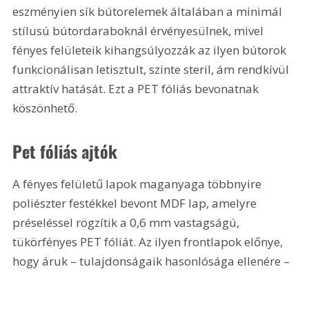
eszményien sík bútorelemek általában a minimál 
stílusú bútordaraboknál érvényesülnek, mivel 
fényes felületeik kihangsúlyozzák az ilyen bútorok 
funkcionálisan letisztult, szinte steril, ám rendkívül 
attraktív hatását. Ezt a PET fóliás bevonatnak 
köszönhető.
Pet fóliás ajtók
A fényes felületű lapok maganyaga többnyire 
poliészter festékkel bevont MDF lap, amelyre 
préseléssel rögzítik a 0,6 mm vastagságú, 
tükörfényes PET fóliát. Az ilyen frontlapok előnye, 
hogy áruk – tulajdonságaik hasonlósága ellenére – 