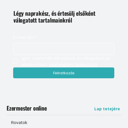
Légy naprakész, és értesülj elsőként
válogatott tartalmainkról
E-mail cím
*
Igen, szeretnék feliratkozni, és elfogadom az 
adatkezelést. 
Adatvédelmi tájékoztató
Feliratkozás
Ezermester online
Lap tetejére
Rovatok