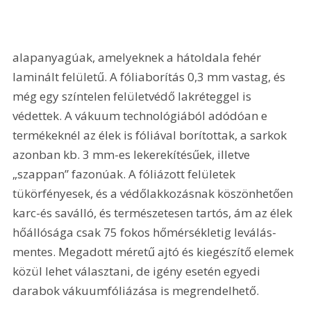
alapanyagúak, amelyeknek a hátoldala fehér 
laminált felületű. A fóliaborítás 0,3 mm vastag, és 
még egy színtelen felületvédő lakréteggel is 
védettek. A vákuum technológiából adódóan e 
termékeknél az élek is fóliával borítottak, a sarkok 
azonban kb. 3 mm-es lekerekítésűek, illetve 
„szappan” fazonúak. A fóliázott felületek 
tükörfényesek, és a védőlakkozásnak köszönhetően 
karc-és saválló, és természetesen tartós, ám az élek 
hőállósága csak 75 fokos hőmérsékletig leválás-
mentes. Megadott méretű ajtó és kiegészítő elemek 
közül lehet választani, de igény esetén egyedi 
darabok vákuumfóliázása is megrendelhető.