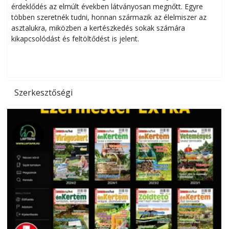
érdeklődés az elmúlt években látványosan megnőtt. Egyre
többen szeretnék tudni, honnan származik az élelmiszer az
l
asztalukra, miközben a kertészkedés sokak számára
kikapcsolódást és feltöltődést is jelent.
é
d
Szerkesztőségi