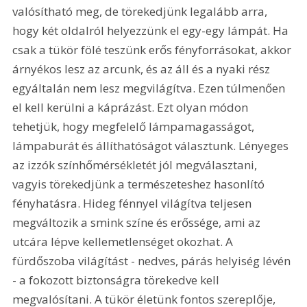
valósítható meg, de törekedjünk legalább arra, 
hogy két oldalról helyezzünk el egy-egy lámpát. Ha 
csak a tükör fölé teszünk erős fényforrásokat, akkor 
árnyékos lesz az arcunk, és az áll és a nyaki rész 
egyáltalán nem lesz megvilágítva. Ezen túlmenően 
el kell kerülni a káprázást. Ezt olyan módon 
tehetjük, hogy megfelelő lámpamagasságot, 
lámpaburát és állíthatóságot választunk. Lényeges 
az izzók színhőmérsékletét jól megválasztani, 
vagyis törekedjünk a természeteshez hasonlító 
fényhatásra. Hideg fénnyel világítva teljesen 
megváltozik a smink színe és erőssége, ami az 
utcára lépve kellemetlenséget okozhat. A 
fürdőszoba világítást - nedves, párás helyiség lévén 
- a fokozott biztonságra törekedve kell 
megvalósítani. A tükör életünk fontos szereplője, 