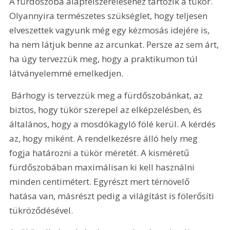
A fürdőszoba alapfelszereléséhez tartozik a tükör. 
Olyannyira természetes szükséglet, hogy teljesen 
elveszettek vagyunk még egy kézmosás idejére is, 
ha nem látjuk benne az arcunkat. Persze az sem árt, 
ha úgy tervezzük meg, hogy a praktikumon túl 
látványelemmé emelkedjen. 
 Bárhogy is tervezzük meg a fürdőszobánkat, az 
biztos, hogy tükör szerepel az elképzelésben, és 
általános, hogy a mosdókagyló fölé kerül. A kérdés 
az, hogy miként. A rendelkezésre álló hely meg 
fogja határozni a tükör méretét. A kisméretű 
fürdőszobában maximálisan ki kell használni 
minden centimétert. Egyrészt mert térnövelő 
hatása van, másrészt pedig a világítást is fölerősíti 
tükröződésével. 