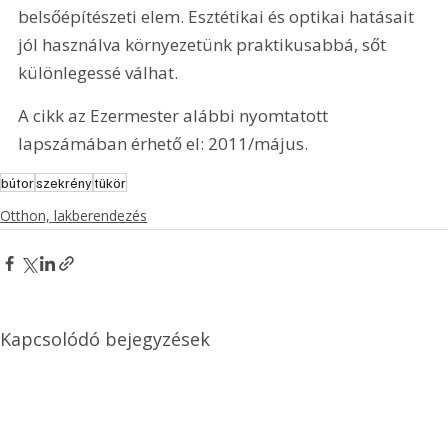
belsőépítészeti elem. Esztétikai és optikai hatásait 
jól használva környezetünk praktikusabbá, sőt 
különlegessé válhat.
A cikk az Ezermester alábbi nyomtatott 
lapszámában érhető el: 2011/május.
bútor
szekrény
tükör
Otthon, lakberendezés
Kapcsolódó bejegyzések