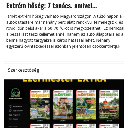
Extrém hőség: 7 tanács, amivel
megóvhatjuk autónkat a nyári károktól
Ismét extrém hőség várható Magyarországon. A tűző napon álló
autók utastere már néhány perc alatt rendkívül felmelegszik, és
rövid időn belül akár a 60-70 °C-ot is megközelítheti. Ez nemcsak
n
a beszállást teszi kellemetlenné, hanem az autó állapotára és a
benne hagyott tárgyakra is káros hatással lehet. Néhány
egyszerű óvintézkedéssel azonban jelentősen csökkenthetjük a
hőség káros hatásait.
l
Szerkesztőségi