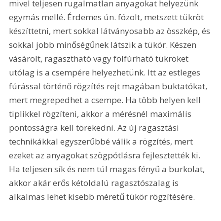
mivel teljesen rugalmatlan anyagokat helyezünk 
egymás mellé. Érdemes ún. fózolt, metszett tükröt 
készíttetni, mert sokkal látványosabb az összkép, és 
sokkal jobb minőségűnek látszik a tükör. Készen 
vásárolt, ragasztható vagy fölfúrható tükröket 
utólag is a csempére helyezhetünk. Itt az estleges 
fúrással történő rögzítés rejt magában buktatókat, 
mert megrepedhet a csempe. Ha több helyen kell 
tiplikkel rögzíteni, akkor a mérésnél maximális 
pontosságra kell törekedni. Az új ragasztási 
technikákkal egyszerűbbé válik a rögzítés, mert 
ezeket az anyagokat szögpótlásra fejlesztették ki. 
Ha teljesen sík és nem túl magas fényű a burkolat, 
akkor akár erős kétoldalú ragasztószalag is 
alkalmas lehet kisebb méretű tükör rögzítésére.