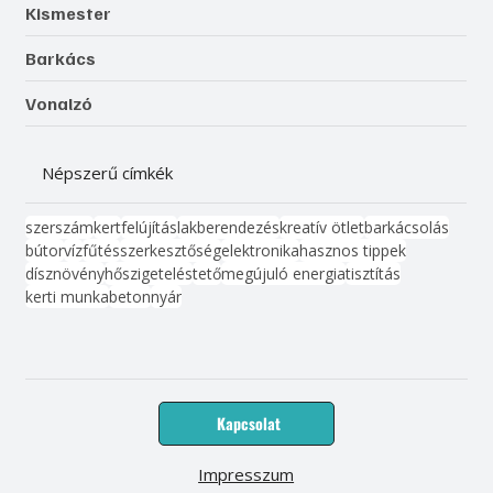
Kismester
Barkács
Vonalzó
Népszerű címkék
szerszám
kert
felújítás
lakberendezés
kreatív ötlet
barkácsolás
bútor
víz
fűtés
szerkesztőség
elektronika
hasznos tippek
dísznövény
hőszigetelés
tető
megújuló energia
tisztítás
kerti munka
beton
nyár
Kapcsolat
Impresszum