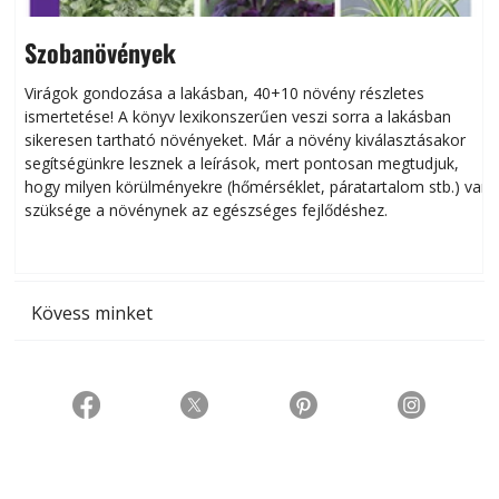
Szobanövények
Virágok gondozása a lakásban, 40+10 növény részletes
ismertetése! A könyv lexikonszerűen veszi sorra a lakásban
s
sikeresen tart­ha­tó növényeket. Már a növény kiválasztásakor
h
segítségünkre lesznek a leírások, mert pontosan megtudjuk,
k
hogy milyen körülményekre (hőmérséklet, páratartalom stb.) van
szüksége a növénynek az egészséges fejlődéshez.
t
Kövess minket