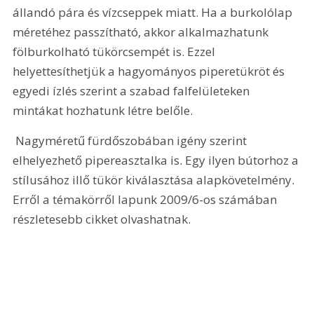
állandó pára és vízcseppek miatt. Ha a burkolólap 
méretéhez passzítható, akkor alkalmazhatunk 
fölburkolható tükörcsempét is. Ezzel 
helyettesíthetjük a hagyományos piperetükröt és 
egyedi ízlés szerint a szabad falfelületeken 
mintákat hozhatunk létre belőle. 
 Nagyméretű fürdőszobában igény szerint 
elhelyezhető pipereasztalka is. Egy ilyen bútorhoz a 
stílusához illő tükör kiválasztása alapkövetelmény. 
Erről a témakörről lapunk 2009/6-os számában 
részletesebb cikket olvashatnak. 