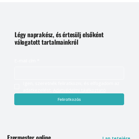
Légy naprakész, és értesülj elsőként
válogatott tartalmainkról
E-mail cím
*
Igen, szeretnék feliratkozni, és elfogadom az 
adatkezelést. 
Adatvédelmi tájékoztató
Feliratkozás
Ezermester online
Lap tetejére