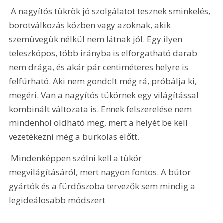
 A nagyítós tükrök jó szolgálatot tesznek sminkelés, 
borotválkozás közben vagy azoknak, akik 
szemüvegük nélkül nem látnak jól. Egy ilyen 
teleszkópos, több irányba is elforgatható darab 
nem drága, és akár pár centiméteres helyre is 
felfúrható. Aki nem gondolt még rá, próbálja ki, 
megéri. Van a nagyítós tükörnek egy világítással 
kombinált változata is. Ennek felszerelése nem 
mindenhol oldható meg, mert a helyét be kell 
vezetékezni még a burkolás előtt. 
 Mindenképpen szólni kell a tükör 
megvilágításáról, mert nagyon fontos. A bútor 
gyártók és a fürdőszoba tervezők sem mindig a 
legideálosabb módszert 