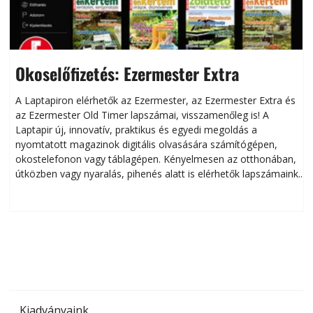
Okoselőfizetés: Ezermester Extra
A Laptapiron elérhetők az Ezermester, az Ezermester Extra és
az Ezermester Old Timer lapszámai, visszamenőleg is! A
Laptapir új, innovatív, praktikus és egyedi megoldás a
L
nyomtatott magazinok digitális olvasására számítógépen,
okostelefonon vagy táblagépen. Kényelmesen az otthonában,
útközben vagy nyaralás, pihenés alatt is elérhetők lapszámaink.
ú
Bárhol, bármikor, akár külföldön élve vagy dolgozva is
B
olvashatók az Ezermester lapszámai. A Laptapir kényelmes
megoldás, mert: – t
Kiadványaink