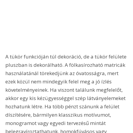
A tükör funkcióján túl dekoráció, de a tükör felülete 
pluszban is dekorálható. A fölkasírozható matricák 
használatánál törekedjünk az óvatosságra, mert 
ezek közül nem mindegyik felel meg a jó ízlés 
követelményeinek. Ha viszont találunk megfelelőt, 
akkor egy kis kézügyességgel szép látványelemeket 
hozhatunk létre. Ha több pénzt szánunk a felület 
díszítésére, bármilyen klasszikus motívumot, 
monogramot vagy egyedi tervezésű mintát 
belegravíroztathatunk, homokfúvásos vagy 