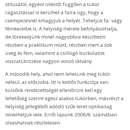
stílusától, egyéni ízléstől függően a tükör 
ragasztással is kerülhet a falra úgy, hogy a 
csempézésnél kihagyjuk a helyét. Tehetjük fa- vagy 
fémkeretbe is. A helyiség mérete befolyásolhatja, 
de törekedjünk minél nagyobbra készíttetni 
részben a praktikum miatt, részben mert a sok 
üveg és fém, valamint a csillogó burkolatok 
visszatükrözése nagyon vonzó látvány.
A második hely, ahol nem lehetünk meg tükör 
nélkül, az előszoba. Itt is kettős funkciója van: 
külsőnk rendezettségét ellenőrizni kell egy 
lehetőség szerint egész alakos tükörben, másrészt a 
helyiség jellegéből adódó szűk teret optikailag 
növelhetjük vele. Erről lapunk 2006/6. számában 
olvashatnak részletesen.