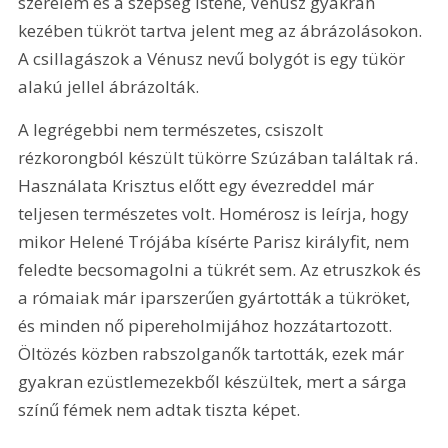
szerelem és a szépség istene, Vénusz gyakran 
kezében tükröt tartva jelent meg az ábrázolásokon. 
A csillagászok a Vénusz nevű bolygót is egy tükör 
alakú jellel ábrázolták.
A legrégebbi nem természetes, csiszolt 
rézkorongból készült tükörre Szúzában találtak rá. 
Használata Krisztus előtt egy évezreddel már 
teljesen természetes volt. Homérosz is leírja, hogy 
mikor Helené Trójába kísérte Parisz királyfit, nem 
feledte becsomagolni a tükrét sem. Az etruszkok és 
a rómaiak már iparszerűen gyártották a tükröket, 
és minden nő pipereholmijához hozzátartozott. 
Öltözés közben rabszolganők tartották, ezek már 
gyakran ezüstlemezekből készültek, mert a sárga 
színű fémek nem adtak tiszta képet.