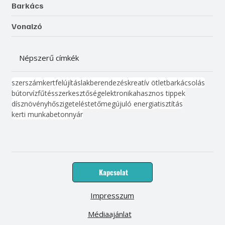
Barkács
Vonalzó
Népszerű címkék
szerszám
kert
felújítás
lakberendezés
kreatív ötlet
barkácsolás
bútor
víz
fűtés
szerkesztőség
elektronika
hasznos tippek
dísznövény
hőszigetelés
tető
megújuló energia
tisztítás
kerti munka
beton
nyár
Kapcsolat
Impresszum
Médiaajánlat