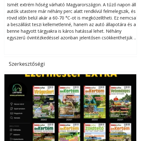
megóvhatjuk autónkat a nyári károktól
Ismét extrém hőség várható Magyarországon. A tűző napon álló
autók utastere már néhány perc alatt rendkívül felmelegszik, és
rövid időn belül akár a 60-70 °C-ot is megközelítheti. Ez nemcsak
n
a beszállást teszi kellemetlenné, hanem az autó állapotára és a
benne hagyott tárgyakra is káros hatással lehet. Néhány
egyszerű óvintézkedéssel azonban jelentősen csökkenthetjük a
hőség káros hatásait.
l
Szerkesztőségi