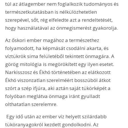
túl az átlagember nem foglalkozik tudományos és 
természetkutatásban is nélkülözhetetlen 
szerepével, sőt, rég elfeledte azt a rendeltetését, 
hogy használatával az önmegismerést gyakorolja. 
Az őskori ember magához a természethez 
folyamodott, ha képmását csodálni akarta, és 
víztükrök sima felületéből tekintett önmagára. A 
görög mitológia is megörökített egy ilyen esetet. 
Narkisszosz és Ékhó történetében az elátkozott 
Ékhó viszonzatlan szerelméért bosszúból átkot 
szórt a szép ifjúra, aki aztán saját tükörképét a 
folyóban meglátva önmaga iránt gyulladt 
olthatatlan szerelemre. 
 Egy idő után az ember víz helyett szilárdabb 
tüköranyagokról kezdett gondolkodni. Az 