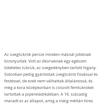
Az üvegtükrök persze minden másnál jobbnak 
bizonyultak. Volt az ókoriaknak egy egészen 
tökéletes tükrük, az üvegedényben tartott higany. 
Sidonban pedig gyártottak üvegtükröt fúvással és 
festéssel, de ezek nem válhattak általánossá, és 
még a kora középkorban is csiszolt fémtükröket 
tartottak a pipereládikákban. A 16. századig 
maradt ez az állapot, amíg a máig méltán híres 