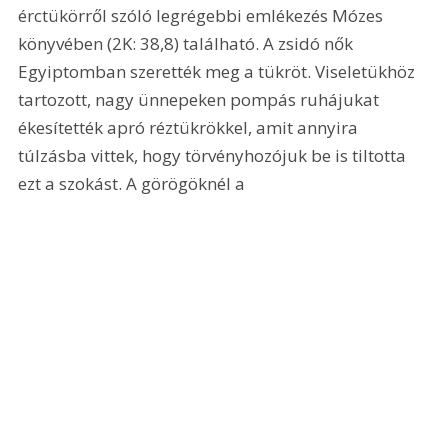
érctükörről szóló legrégebbi emlékezés Mózes 
könyvében (2K: 38,8) található. A zsidó nők 
Egyiptomban szerették meg a tükröt. Viseletükhöz 
tartozott, nagy ünnepeken pompás ruhájukat 
ékesítették apró réztükrökkel, amit annyira 
túlzásba vittek, hogy törvényhozójuk be is tiltotta 
ezt a szokást. A görögöknél a 