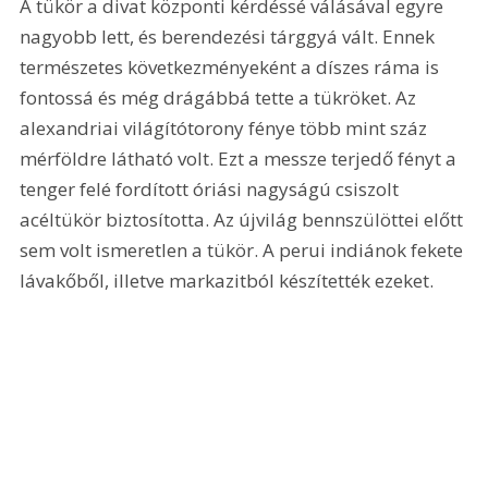
A tükör a divat központi kérdéssé válásával egyre 
nagyobb lett, és berendezési tárggyá vált. Ennek 
természetes következményeként a díszes ráma is 
fontossá és még drágábbá tette a tükröket. Az 
alexandriai világítótorony fénye több mint száz 
mérföldre látható volt. Ezt a messze terjedő fényt a 
tenger felé fordított óriási nagyságú csiszolt 
acéltükör biztosította. Az újvilág bennszülöttei előtt 
sem volt ismeretlen a tükör. A perui indiánok fekete 
lávakőből, illetve markazitból készítették ezeket.