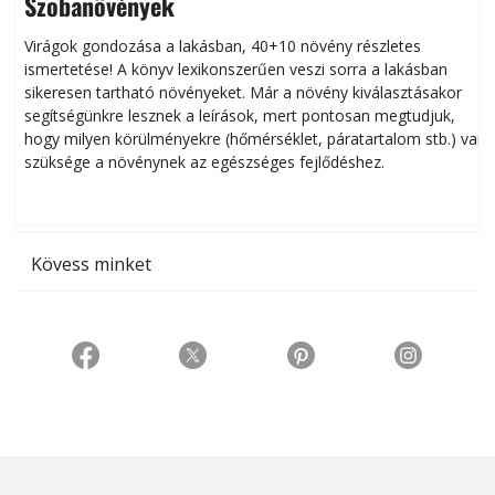
Szobanövények
Virágok gondozása a lakásban, 40+10 növény részletes
ismertetése! A könyv lexikonszerűen veszi sorra a lakásban
s
sikeresen tart­ha­tó növényeket. Már a növény kiválasztásakor
h
segítségünkre lesznek a leírások, mert pontosan megtudjuk,
k
hogy milyen körülményekre (hőmérséklet, páratartalom stb.) van
szüksége a növénynek az egészséges fejlődéshez.
t
Kövess minket