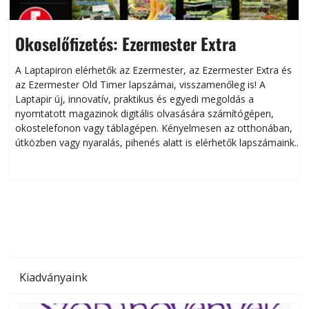
Okoselőfizetés: Ezermester Extra
A Laptapiron elérhetők az Ezermester, az Ezermester Extra és
az Ezermester Old Timer lapszámai, visszamenőleg is! A
Laptapir új, innovatív, praktikus és egyedi megoldás a
L
nyomtatott magazinok digitális olvasására számítógépen,
okostelefonon vagy táblagépen. Kényelmesen az otthonában,
útközben vagy nyaralás, pihenés alatt is elérhetők lapszámaink.
ú
Bárhol, bármikor, akár külföldön élve vagy dolgozva is
B
olvashatók az Ezermester lapszámai. A Laptapir kényelmes
megoldás, mert: – t
Kiadványaink