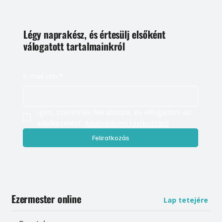
Légy naprakész, és értesülj elsőként
válogatott tartalmainkról
E-mail cím
*
Igen, szeretnék feliratkozni, és elfogadom az 
adatkezelést. 
Adatvédelmi tájékoztató
Feliratkozás
Ezermester online
Lap tetejére