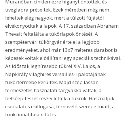
Muranóban cinklemezre higanyt öntöttek, és 
üveglapra préselték. Ezek méretben még nem 
lehettek elég nagyok, mert a túlzott fújástól 
elvékonyodtak a lapok. A 17. században Abraham 
Thevait feltalálta a tükörlapok öntését. A 
szentpétervári tükörgyár érte el a legjobb 
eredményeket, ahol már 13x7 méteres darabot is 
képesek voltak előállítani egy speciális technikával. 
Az időszak leghíresebb tükrei XIV. Lajos, a 
Napkirály világhíres versailles-i palotájának 
tükörtermébe kerültek. Majd szép lassan 
természetes használati tárgyakká váltak, a 
belsőépítészet részei lettek a tükrök. Használjuk 
csodálatos csillogása, térnövelő szerepe miatt, a 
funkcionalitáson túl is.