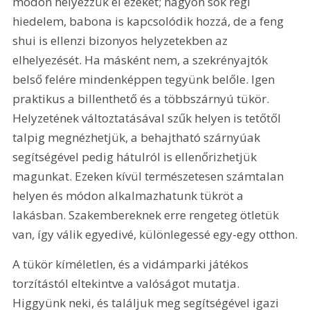
módon helyezzük el ezeket; nagyon sok régi 
hiedelem, babona is kapcsolódik hozzá, de a feng 
shui is ellenzi bizonyos helyzetekben az 
elhelyezését. Ha másként nem, a szekrényajtók 
belső felére mindenképpen tegyünk belőle. Igen 
praktikus a billenthető és a többszárnyú tükör. 
Helyzetének változtatásával szűk helyen is tetőtől 
talpig megnézhetjük, a behajtható szárnyúak 
segítségével pedig hátulról is ellenőrizhetjük 
magunkat. Ezeken kívül természetesen számtalan 
helyen és módon alkalmazhatunk tükröt a 
lakásban. Szakembereknek erre rengeteg ötletük 
van, így válik egyedivé, különlegessé egy-egy otthon.
A tükör kíméletlen, és a vidámparki játékos 
torzítástól eltekintve a valóságot mutatja. 
Higgyünk neki, és találjuk meg segítségével igazi 