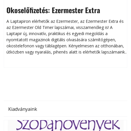
Okoselőfizetés: Ezermester Extra
A Laptapiron elérhetők az Ezermester, az Ezermester Extra és
az Ezermester Old Timer lapszámai, visszamenőleg is! A
Laptapir új, innovatív, praktikus és egyedi megoldás a
L
nyomtatott magazinok digitális olvasására számítógépen,
okostelefonon vagy táblagépen. Kényelmesen az otthonában,
útközben vagy nyaralás, pihenés alatt is elérhetők lapszámaink.
ú
Bárhol, bármikor, akár külföldön élve vagy dolgozva is
B
olvashatók az Ezermester lapszámai. A Laptapir kényelmes
megoldás, mert: – t
Kiadványaink