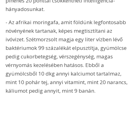
pihenés 20 ponttal csökkentheti intelligencia-
hányadosunkat.
- Az afrikai moringafa, amit földünk legfontosabb 
növényének tartanak, képes megtisztítani az 
ivóvizet. Szétmorzsolt magja egy liter vízben lévő 
baktériumok 99 százalékát elpusztítja, gyümölcse 
pedig cukorbetegség, vérszegénység, magas 
vérnyomás kezelésében hatásos. Ebből a 
gyümölcsből 10 dkg annyi kalciumot tartalmaz, 
mint 10 pohár tej, annyi vitamint, mint 20 narancs, 
káliumot pedig annyit, mint 9 banán.