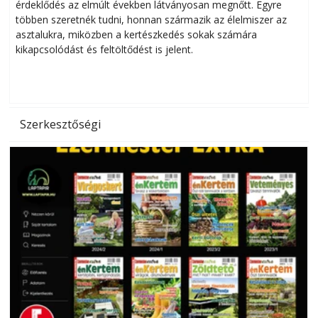
érdeklődés az elmúlt években látványosan megnőtt. Egyre
többen szeretnék tudni, honnan származik az élelmiszer az
l
asztalukra, miközben a kertészkedés sokak számára
kikapcsolódást és feltöltődést is jelent.
é
d
Szerkesztőségi