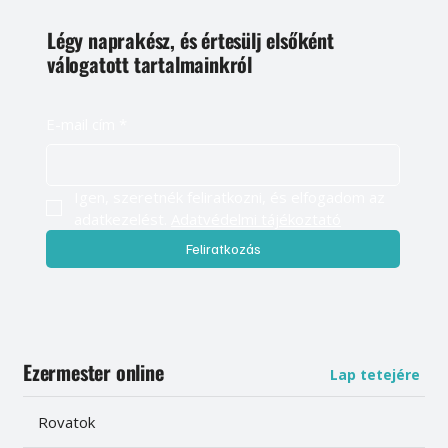
Légy naprakész, és értesülj elsőként
válogatott tartalmainkról
E-mail cím
*
Igen, szeretnék feliratkozni, és elfogadom az 
adatkezelést. 
Adatvédelmi tájékoztató
Feliratkozás
Ezermester online
Lap tetejére
Rovatok