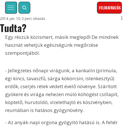
FELIRATKOZÁS
2014. jan. 10.
2 perc olvasás
Tudta?
Egy részük közismert, másik meglepő! De mindnek 
hasznát vehetjük egészségünk megőrzése 
szempontjából. 
- Jellegzetes nőnapi virágunk, a kankalin (primula, 
égi kincs, tavaszfű, sárga kökörcsin, istenkesztyű) 
erdők, cserjés rétek védett évelő növénye. Szárított 
gyökere és virága nehezen múló köhögést csillapít, 
köptető, hurutoldó, vizelethajtó és köszvényben, 
reumában is hatásos gyógynövény.
- Az anyák-napi orgona gyógyító hatású is. A fehér 