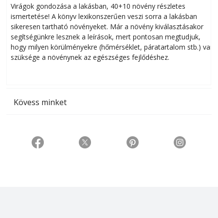
Virágok gondozása a lakásban, 40+10 növény részletes
ismertetése! A könyv lexikonszerűen veszi sorra a lakásban
s
sikeresen tart­ha­tó növényeket. Már a növény kiválasztásakor
h
segítségünkre lesznek a leírások, mert pontosan megtudjuk,
k
hogy milyen körülményekre (hőmérséklet, páratartalom stb.) van
szüksége a növénynek az egészséges fejlődéshez.
t
Kövess minket