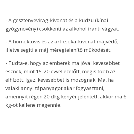
- A gesztenyevirág-kivonat és a kudzu (kínai 
gyógynövény) csökkenti az alkohol iránti vágyat. 
- A homoktövis és az articsóka-kivonat májvédő, 
illetve segíti a máj méregtelenítő működését.
- Tudta-e, hogy az emberek ma jóval kevesebbet 
esznek, mint 15-20 évvel ezelőtt, mégis több az 
elhízott. Igaz, kevesebbet is mozognak. Ma, ha 
valaki annyi tápanyagot akar fogyasztani, 
amennyit régen 20 dkg kenyér jelentett, akkor ma 6 
kg-ot kellene megennie.