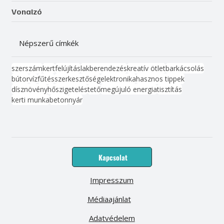
Vonalzó
Népszerű címkék
szerszám
kert
felújítás
lakberendezés
kreatív ötlet
barkácsolás
bútor
víz
fűtés
szerkesztőség
elektronika
hasznos tippek
dísznövény
hőszigetelés
tető
megújuló energia
tisztítás
kerti munka
beton
nyár
Kapcsolat
Impresszum
Médiaajánlat
Adatvédelem