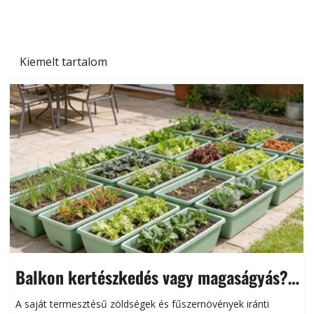
Kiemelt tartalom
Balkon kertészkedés vagy magaságyás?
Helytakarékos kertészkedés
A saját termesztésű zöldségek és fűszernövények iránti