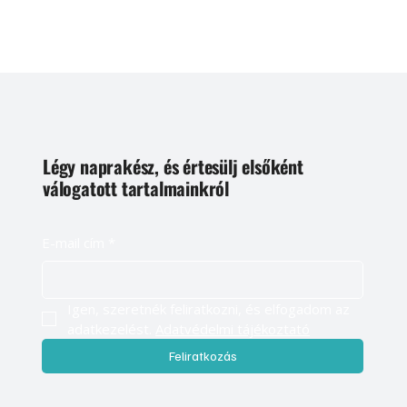
Légy naprakész, és értesülj elsőként
válogatott tartalmainkról
E-mail cím
*
Igen, szeretnék feliratkozni, és elfogadom az 
adatkezelést. 
Adatvédelmi tájékoztató
Feliratkozás