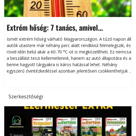
Extrém hőség: 7 tanács, amivel
megóvhatjuk autónkat a nyári károktól
Ismét extrém hőség várható Magyarországon. A tűző napon álló
autók utastere már néhány perc alatt rendkívül felmelegszik, és
rövid időn belül akár a 60-70 °C-ot is megközelítheti. Ez nemcsak
n
a beszállást teszi kellemetlenné, hanem az autó állapotára és a
benne hagyott tárgyakra is káros hatással lehet. Néhány
egyszerű óvintézkedéssel azonban jelentősen csökkenthetjük a
hőség káros hatásait.
l
Szerkesztőségi