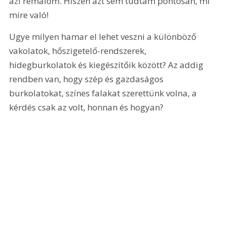
azi rémálom. Hiszen azt sem tudtam pontosan, mi 
mire való!
Ugye milyen hamar el lehet veszni a különböző 
vakolatok, hőszigetelő-rendszerek, 
hidegburkolatok és kiegészítőik között? Az addig 
rendben van, hogy szép és gazdaságos 
burkolatokat, színes falakat szerettünk volna, a 
kérdés csak az volt, honnan és hogyan?