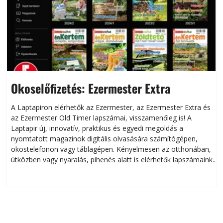
Okoselőfizetés: Ezermester Extra
A Laptapiron elérhetők az Ezermester, az Ezermester Extra és
az Ezermester Old Timer lapszámai, visszamenőleg is! A
Laptapir új, innovatív, praktikus és egyedi megoldás a
L
nyomtatott magazinok digitális olvasására számítógépen,
okostelefonon vagy táblagépen. Kényelmesen az otthonában,
útközben vagy nyaralás, pihenés alatt is elérhetők lapszámaink.
ú
Bárhol, bármikor, akár külföldön élve vagy dolgozva is
B
olvashatók az Ezermester lapszámai. A Laptapir kényelmes
megoldás, mert: – t