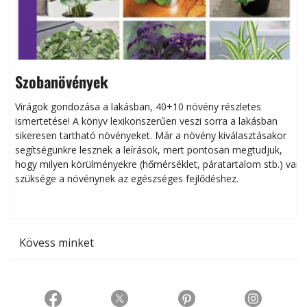
Szobanövények
Virágok gondozása a lakásban, 40+10 növény részletes
ismertetése! A könyv lexikonszerűen veszi sorra a lakásban
s
sikeresen tart­ha­tó növényeket. Már a növény kiválasztásakor
h
segítségünkre lesznek a leírások, mert pontosan megtudjuk,
k
hogy milyen körülményekre (hőmérséklet, páratartalom stb.) van
szüksége a növénynek az egészséges fejlődéshez.
t
Kövess minket