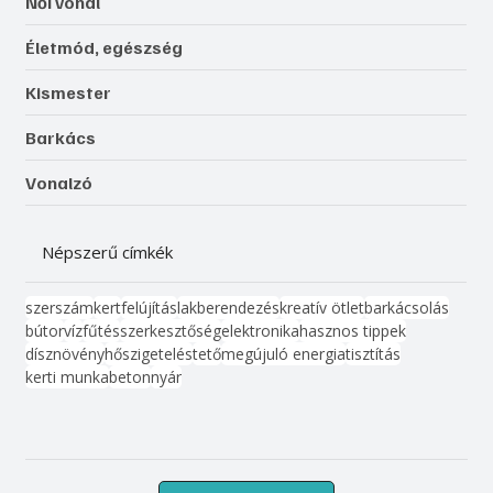
Női vonal
Életmód, egészség
Kismester
Barkács
Vonalzó
Népszerű címkék
szerszám
kert
felújítás
lakberendezés
kreatív ötlet
barkácsolás
bútor
víz
fűtés
szerkesztőség
elektronika
hasznos tippek
dísznövény
hőszigetelés
tető
megújuló energia
tisztítás
kerti munka
beton
nyár