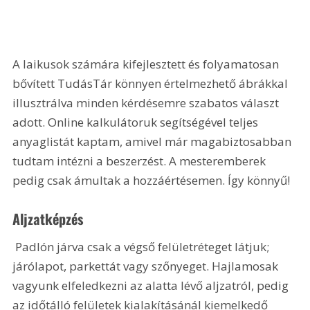
A laikusok számára kifejlesztett és folyamatosan 
bővített TudásTár könnyen értelmezhető ábrákkal 
illusztrálva minden kérdésemre szabatos választ 
adott. Online kalkulátoruk segítségével teljes 
anyaglistát kaptam, amivel már magabiztosabban 
tudtam intézni a beszerzést. A mesteremberek 
pedig csak ámultak a hozzáértésemen. Így könnyű!
Aljzatképzés
 Padlón járva csak a végső felületréteget látjuk; 
járólapot, parkettát vagy szőnyeget. Hajlamosak 
vagyunk elfeledkezni az alatta lévő aljzatról, pedig 
az időtálló felületek kialakításánál kiemelkedő 