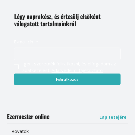
Légy naprakész, és értesülj elsőként
válogatott tartalmainkról
E-mail cím
*
Igen, szeretnék feliratkozni, és elfogadom az 
adatkezelést. 
Adatvédelmi tájékoztató
Feliratkozás
Ezermester online
Lap tetejére
Rovatok