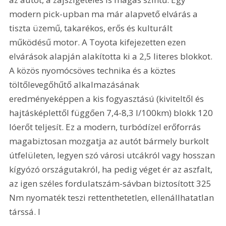
modern pick-upban ma már alapvető elvárás a 
tiszta üzemű, takarékos, erős és kulturált 
működésű motor. A Toyota kifejezetten ezen 
elvárások alapján alakította ki a 2,5 literes blokkot. 
A közös nyomócsöves technika és a köztes 
töltőlevegőhűtő alkalmazásának 
eredményeképpen a kis fogyasztású (kiviteltől és 
hajtásképlettől függően 7,4-8,3 l/100km) blokk 120 
lóerőt teljesít. Ez a modern, turbódízel erőforrás 
magabiztosan mozgatja az autót bármely burkolt 
útfelületen, legyen szó városi utcákról vagy hosszan 
kígyózó országutakról, ha pedig véget ér az aszfalt, 
az igen széles fordulatszám-sávban biztosított 325 
Nm nyomaték teszi rettenthetetlen, ellenállhatatlan 
társsá. I