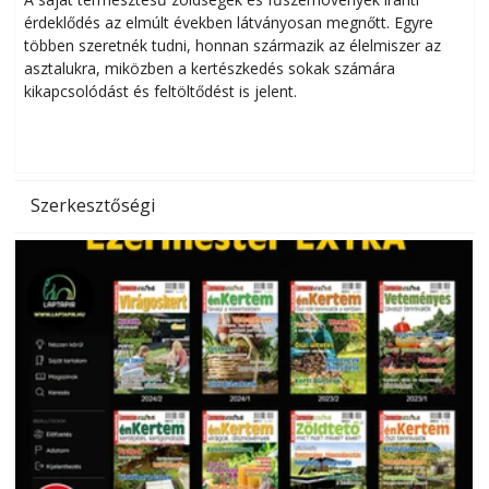
érdeklődés az elmúlt években látványosan megnőtt. Egyre
többen szeretnék tudni, honnan származik az élelmiszer az
l
asztalukra, miközben a kertészkedés sokak számára
kikapcsolódást és feltöltődést is jelent.
é
d
Szerkesztőségi