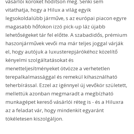
vásárlói köröket hódítson meg. Senki sem 
vitathatja, hogy a Hilux a világ egyik 
legsokoldalúbb járműve, s az európai piacon egyre 
magasabb hőfokon izzó pick-up láz újabb 
lehetőségeket tár fel előtte. A szabadidős, prémium 
haszonjárművek vevői ma már teljes joggal várják 
el, hogy autójuk a luxusterepjárókéhoz közelítő 
kényelmi szolgáltatásokat és 
menetteljesítményeket ötvözze a verhetetlen 
terepalkalmassággal és remekül kihasználható 
teherbírással. Ezzel az igénnyel új vevőkör született, 
mellettük azonban megmaradt a megbízható 
munkagépet kereső vásárlói réteg is - és a Hiluxra 
az a feladat vár, hogy mindenkit egyaránt 
tökéletesen kiszolgáljon. 