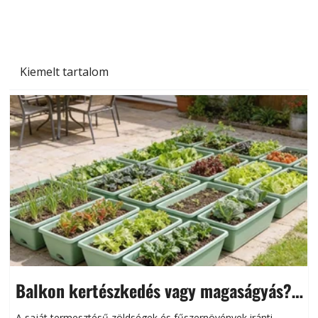
Kiemelt tartalom
Balkon kertészkedés vagy magaságyás?
Helytakarékos kertészkedés
A saját termesztésű zöldségek és fűszernövények iránti