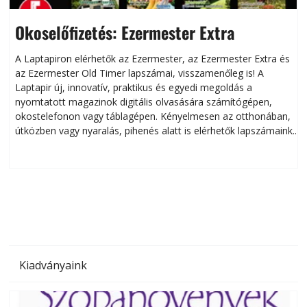
Okoselőfizetés: Ezermester Extra
A Laptapiron elérhetők az Ezermester, az Ezermester Extra és
az Ezermester Old Timer lapszámai, visszamenőleg is! A
Laptapir új, innovatív, praktikus és egyedi megoldás a
L
nyomtatott magazinok digitális olvasására számítógépen,
okostelefonon vagy táblagépen. Kényelmesen az otthonában,
útközben vagy nyaralás, pihenés alatt is elérhetők lapszámaink.
ú
Bárhol, bármikor, akár külföldön élve vagy dolgozva is
B
olvashatók az Ezermester lapszámai. A Laptapir kényelmes
megoldás, mert: – t
Kiadványaink