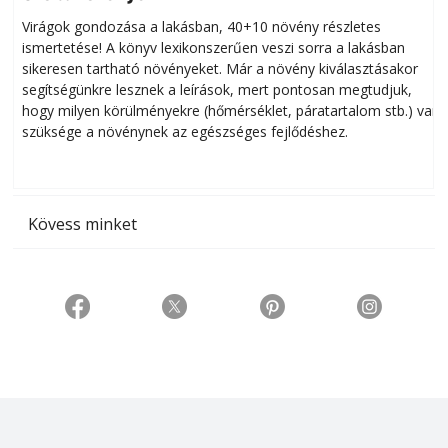
Virágok gondozása a lakásban, 40+10 növény részletes
ismertetése! A könyv lexikonszerűen veszi sorra a lakásban
s
sikeresen tart­ha­tó növényeket. Már a növény kiválasztásakor
h
segítségünkre lesznek a leírások, mert pontosan megtudjuk,
k
hogy milyen körülményekre (hőmérséklet, páratartalom stb.) van
szüksége a növénynek az egészséges fejlődéshez.
t
Kövess minket