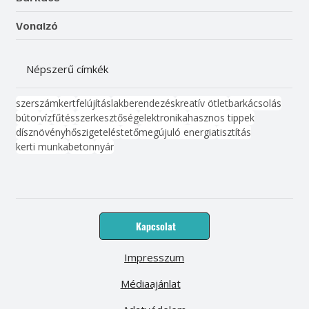
Vonalzó
Népszerű címkék
szerszám
kert
felújítás
lakberendezés
kreatív ötlet
barkácsolás
bútor
víz
fűtés
szerkesztőség
elektronika
hasznos tippek
dísznövény
hőszigetelés
tető
megújuló energia
tisztítás
kerti munka
beton
nyár
Kapcsolat
Impresszum
Médiaajánlat