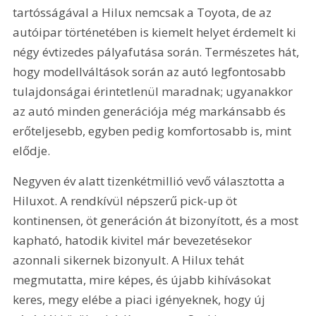
tartósságával a Hilux nemcsak a Toyota, de az 
autóipar történetében is kiemelt helyet érdemelt ki 
négy évtizedes pályafutása során. Természetes hát, 
hogy modellváltások során az autó legfontosabb 
tulajdonságai érintetlenül maradnak; ugyanakkor 
az autó minden generációja még markánsabb és 
erőteljesebb, egyben pedig komfortosabb is, mint 
elődje.
Negyven év alatt tizenkétmillió vevő választotta a 
Hiluxot. A rendkívül népszerű pick-up öt 
kontinensen, öt generáción át bizonyított, és a most 
kapható, hatodik kivitel már bevezetésekor 
azonnali sikernek bizonyult. A Hilux tehát 
megmutatta, mire képes, és újabb kihívásokat 
keres, megy elébe a piaci igényeknek, hogy új 