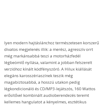
lyen modern hajtáslánchoz természetesen korszerű 
divatos megjelenés illik: a merész, agresszív orrt 
még markánsabbá teszi a motorházfedél 
légbeömlő nyílása, valamint a jobban felszerelt 
verzióhoz kínált ködfényszóró. A Hilux kiállását 
elegáns karosszériaszínek teszik még 
magabiztosabbá, a hosszú utakon pedig 
légkondicionáló és CD/MP3-lejátszós, 160 Wattos 
erősítővel kombinált audioberendezés teremt 
kellemes hangulatot a kényelmes, esztétikus 