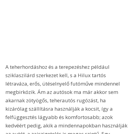
A teherhordáshoz és a terepezéshez például 
sziklaszilárd szerkezet kell, s a Hilux tartós 
létraváza, erős, ütéselnyelő futóműve mindennel 
megbirkózik. Ám az autósok ma már akkor sem 
akarnak zötyögős, teherautós rugózást, ha 
kizárólag szállításra használják a kocsit, így a 
felfüggesztés lágyabb és komfortosabb; azok 
kedvéért pedig, akik a mindennapokban használják 
az autót, a zajszigetelés is magas szintű. Egy 