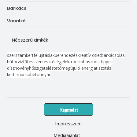
Barkács
Vonalzó
Népszerű címkék
szerszám
kert
felújítás
lakberendezés
kreatív ötlet
barkácsolás
bútor
víz
fűtés
szerkesztőség
elektronika
hasznos tippek
dísznövény
hőszigetelés
tető
megújuló energia
tisztítás
kerti munka
beton
nyár
Kapcsolat
Impresszum
Médiaajánlat