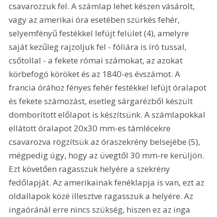
csavarozzuk fel. A számlap lehet készen vásárolt, 
vagy az amerikai óra esetében szürkés fehér, 
selyemfényű festékkel lefújt felület (4), amelyre 
saját kezűleg rajzoljuk fel - fóliára is író tussal, 
csőtollal - a fekete római számokat, az azokat 
körbefogó köröket és az 1840-es évszámot. A 
francia órához fényes fehér festékkel lefújt óralapot 
és fekete számozást, esetleg sárgarézből készült 
domborított előlapot is készítsünk. A számlapokkal 
ellátott óralapot 20x30 mm-es támlécekre 
csavarozva rögzítsük az óraszekrény belsejébe (5), 
mégpedig úgy, hogy az üvegtől 30 mm-re kerüljön. 
Ezt követően ragasszuk helyére a szekrény 
fedőlapját. Az amerikainak fenéklapja is van, ezt az 
oldallapok közé illesztve ragasszuk a helyére. Az 
ingaóránál erre nincs szükség, hiszen ez az inga 