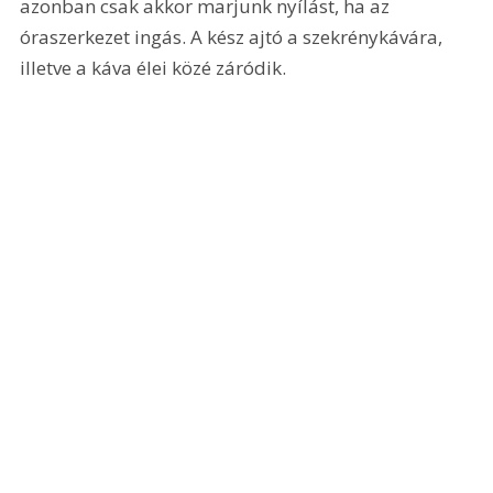
azonban csak akkor marjunk nyílást, ha az 
óraszerkezet ingás. A kész ajtó a szekrénykávára, 
illetve a káva élei közé záródik.