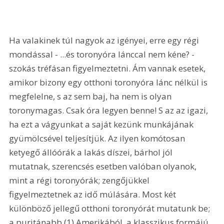
Ha valakinek túl nagyok az igényei, erre egy régi 
mondással - ...és toronyóra lánccal nem kéne? - 
szokás tréfásan figyelmeztetni. Ám vannak esetek, 
amikor bizony egy otthoni toronyóra lánc nélkül is 
megfelelne, s az sem baj, ha nem is olyan 
toronymagas. Csak óra legyen benne! S az az igazi, 
ha ezt a vágyunkat a saját kezünk munkájának 
gyümölcsével teljesítjük. Az ilyen komótosan 
ketyegő állóórák a lakás díszei, bárhol jól 
mutatnak, szerencsés esetben valóban olyanok, 
mint a régi toronyórák; zengőjükkel 
figyelmeztetnek az idő múlására. Most két 
különböző jellegű otthoni toronyórát mutatunk be; 
a puritánabb (1) Amerikából, a klasszikus formájú 