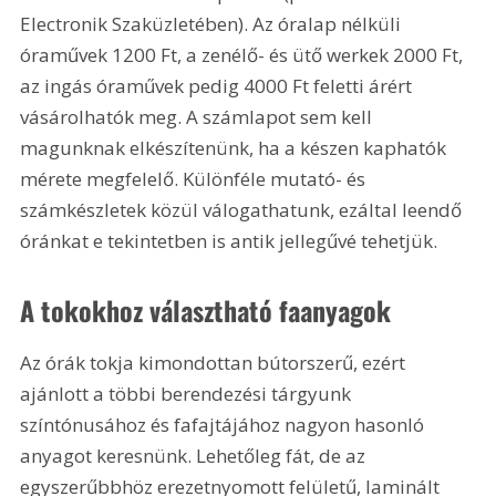
Electronik Szaküzletében). Az óralap nélküli 
óraművek 1200 Ft, a zenélő- és ütő werkek 2000 Ft, 
az ingás óraművek pedig 4000 Ft feletti árért 
vásárolhatók meg. A számlapot sem kell 
magunknak elkészítenünk, ha a készen kaphatók 
mérete megfelelő. Különféle mutató- és 
számkészletek közül válogathatunk, ezáltal leendő 
óránkat e tekintetben is antik jellegűvé tehetjük.
A tokokhoz választható faanyagok
Az órák tokja kimondottan bútorszerű, ezért 
ajánlott a többi berendezési tárgyunk 
színtónusához és fafajtájához nagyon hasonló 
anyagot keresnünk. Lehetőleg fát, de az 
egyszerűbbhöz erezetnyomott felületű, laminált 