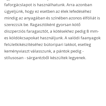
faforgácslapot is használhatunk. Arra azonban 
ügyeljünk, hogy ez esetben az élek lefedéséhez 
mindig az anyagában és színében azonos élfóliát is 
szerezzük be. Ragasztóként gyorsan kötő 
diszperziós faragasztót, a kötésekhez pedig 8 mm-
es köldökcsapokat használjunk. A valódi faanyagok 
felületkikészítéséhez bútoripari lakkot, esetleg 
keményviaszt válasszunk, a pántok pedig - 
stílusosan - sárgarézből készültek legyenek.