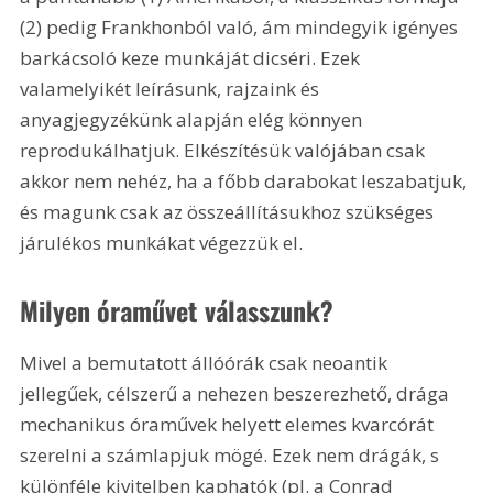
(2) pedig Frankhonból való, ám mindegyik igényes 
barkácsoló keze munkáját dicséri. Ezek 
valamelyikét leírásunk, rajzaink és 
anyagjegyzékünk alapján elég könnyen 
reprodukálhatjuk. Elkészítésük valójában csak 
akkor nem nehéz, ha a főbb darabokat leszabatjuk, 
és magunk csak az összeállításukhoz szükséges 
járulékos munkákat végezzük el.
Milyen óraművet válasszunk?
Mivel a bemutatott állóórák csak neoantik 
jellegűek, célszerű a nehezen beszerezhető, drága 
mechanikus óraművek helyett elemes kvarcórát 
szerelni a számlapjuk mögé. Ezek nem drágák, s 
különféle kivitelben kaphatók (pl. a Conrad 