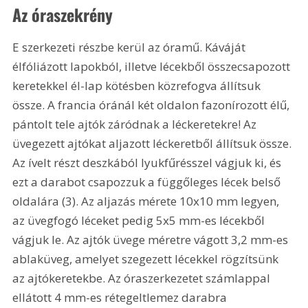
Az óraszekrény
E szerkezeti részbe kerül az óramű. Káváját 
élfóliázott lapokból, illetve lécekből összecsapozott 
keretekkel él-lap kötésben közrefogva állítsuk 
össze. A francia óránál két oldalon fazonírozott élű, 
pántolt tele ajtók záródnak a léckeretekre! Az 
üvegezett ajtókat aljazott léckeretből állítsuk össze. 
Az ívelt részt deszkából lyukfűrésszel vágjuk ki, és 
ezt a darabot csapozzuk a függőleges lécek belső 
oldalára (3). Az aljazás mérete 10x10 mm legyen, 
az üvegfogó léceket pedig 5x5 mm-es lécekből 
vágjuk le. Az ajtók üvege méretre vágott 3,2 mm-es 
ablaküveg, amelyet szegezett lécekkel rögzítsünk 
az ajtókeretekbe. Az óraszerkezetet számlappal 
ellátott 4 mm-es rétegeltlemez darabra 