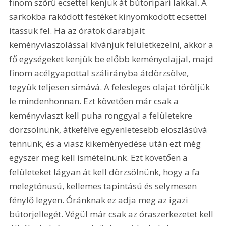
finom szőrű ecsettel kenjük át bútoripari lakkal. A 
sarkokba rakódott festéket kinyomkodott ecsettel 
itassuk fel. Ha az óratok darabjait 
keményviaszolással kívánjuk felületkezelni, akkor a 
fő egységeket kenjük be előbb keményolajjal, majd 
finom acélgyapottal szálirányba átdörzsölve, 
tegyük teljesen simává. A felesleges olajat töröljük 
le mindenhonnan. Ezt követően már csak a 
keményviaszt kell puha ronggyal a felületekre 
dörzsölnünk, átkefélve egyenletesebb eloszlásúvá 
tennünk, és a viasz kikeményedése után ezt még 
egyszer meg kell ismételnünk. Ezt követően a 
felületeket lágyan át kell dörzsölnünk, hogy a fa 
melegtónusú, kellemes tapintású és selymesen 
fénylő legyen. Óránknak ez adja meg az igazi 
bútorjellegét. Végül már csak az óraszerkezetet kell 