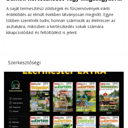
Helytakarékos kertészkedés
A saját termesztésű zöldségek és fűszernövények iránti
érdeklődés az elmúlt években látványosan megnőtt. Egyre
többen szeretnék tudni, honnan származik az élelmiszer az
l
asztalukra, miközben a kertészkedés sokak számára
kikapcsolódást és feltöltődést is jelent.
é
d
Szerkesztőségi