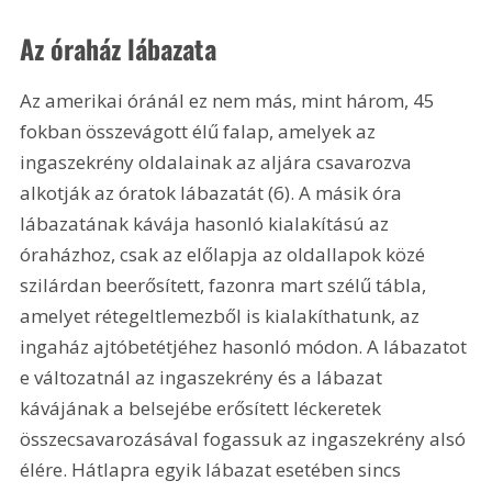
Az óraház lábazata
Az amerikai óránál ez nem más, mint három, 45 
fokban összevágott élű falap, amelyek az 
ingaszekrény oldalainak az aljára csavarozva 
alkotják az óratok lábazatát (6). A másik óra 
lábazatának kávája hasonló kialakítású az 
óraházhoz, csak az előlapja az oldallapok közé 
szilárdan beerősített, fazonra mart szélű tábla, 
amelyet rétegeltlemezből is kialakíthatunk, az 
ingaház ajtóbetétjéhez hasonló módon. A lábazatot 
e változatnál az ingaszekrény és a lábazat 
kávájának a belsejébe erősített léckeretek 
összecsavarozásával fogassuk az ingaszekrény alsó 
élére. Hátlapra egyik lábazat esetében sincs 