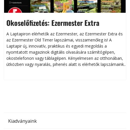
Okoselőfizetés: Ezermester Extra
A Laptapiron elérhetők az Ezermester, az Ezermester Extra és
az Ezermester Old Timer lapszámai, visszamenőleg is! A
Laptapir új, innovatív, praktikus és egyedi megoldás a
L
nyomtatott magazinok digitális olvasására számítógépen,
okostelefonon vagy táblagépen. Kényelmesen az otthonában,
útközben vagy nyaralás, pihenés alatt is elérhetők lapszámaink.
ú
Bárhol, bármikor, akár külföldön élve vagy dolgozva is
B
olvashatók az Ezermester lapszámai. A Laptapir kényelmes
megoldás, mert: – t
Kiadványaink