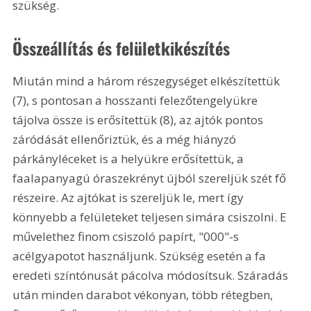
szükség.
Összeállítás és felületkikészítés
Miután mind a három részegységet elkészítettük 
(7), s pontosan a hosszanti felezőtengelyükre 
tájolva össze is erősítettük (8), az ajtók pontos 
záródását ellenőriztük, és a még hiányzó 
párkányléceket is a helyükre erősítettük, a 
faalapanyagú óraszekrényt újból szereljük szét fő 
részeire. Az ajtókat is szereljük le, mert így 
könnyebb a felületeket teljesen simára csiszolni. E 
művelethez finom csiszoló papírt, "000"-s 
acélgyapotot használjunk. Szükség esetén a fa 
eredeti színtónusát pácolva módosítsuk. Száradás 
után minden darabot vékonyan, több rétegben, 