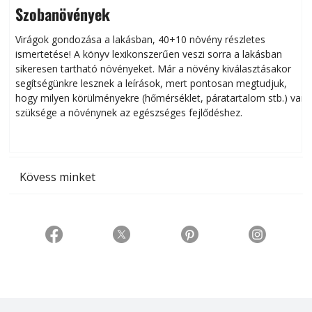
Szobanövények
Virágok gondozása a lakásban, 40+10 növény részletes
ismertetése! A könyv lexikonszerűen veszi sorra a lakásban
s
sikeresen tart­ha­tó növényeket. Már a növény kiválasztásakor
h
segítségünkre lesznek a leírások, mert pontosan megtudjuk,
k
hogy milyen körülményekre (hőmérséklet, páratartalom stb.) van
szüksége a növénynek az egészséges fejlődéshez.
t
Kövess minket