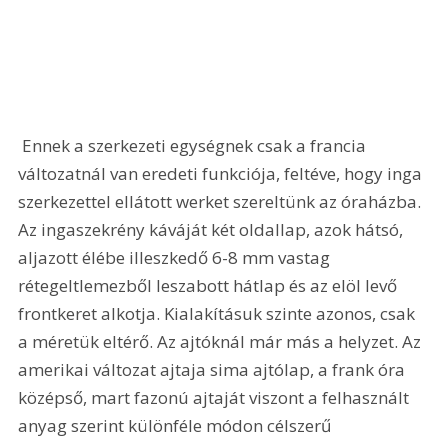
 Ennek a szerkezeti egységnek csak a francia 
változatnál van eredeti funkciója, feltéve, hogy inga 
szerkezettel ellátott werket szereltünk az óraházba. 
Az ingaszekrény káváját két oldallap, azok hátsó, 
aljazott élébe illeszkedő 6-8 mm vastag 
rétegeltlemezből leszabott hátlap és az elöl levő 
frontkeret alkotja. Kialakításuk szinte azonos, csak 
a méretük eltérő. Az ajtóknál már más a helyzet. Az 
amerikai változat ajtaja sima ajtólap, a frank óra 
középső, mart fazonú ajtaját viszont a felhasznált 
anyag szerint különféle módon célszerű 