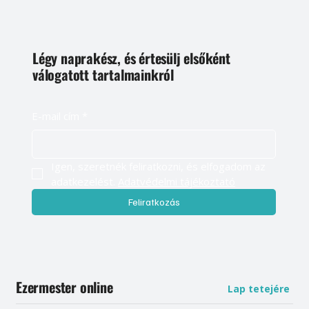
Légy naprakész, és értesülj elsőként
válogatott tartalmainkról
E-mail cím
*
Igen, szeretnék feliratkozni, és elfogadom az 
adatkezelést. 
Adatvédelmi tájékoztató
Feliratkozás
Ezermester online
Lap tetejére