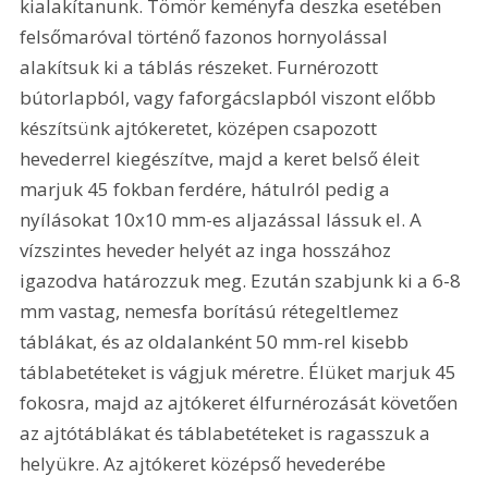
kialakítanunk. Tömör keményfa deszka esetében 
felsőmaróval történő fazonos hornyolással 
alakítsuk ki a táblás részeket. Furnérozott 
bútorlapból, vagy faforgácslapból viszont előbb 
készítsünk ajtókeretet, középen csapozott 
hevederrel kiegészítve, majd a keret belső éleit 
marjuk 45 fokban ferdére, hátulról pedig a 
nyílásokat 10x10 mm-es aljazással lássuk el. A 
vízszintes heveder helyét az inga hosszához 
igazodva határozzuk meg. Ezután szabjunk ki a 6-8 
mm vastag, nemesfa borítású rétegeltlemez 
táblákat, és az oldalanként 50 mm-rel kisebb 
táblabetéteket is vágjuk méretre. Élüket marjuk 45 
fokosra, majd az ajtókeret élfurnérozását követően 
az ajtótáblákat és táblabetéteket is ragasszuk a 
helyükre. Az ajtókeret középső hevederébe 