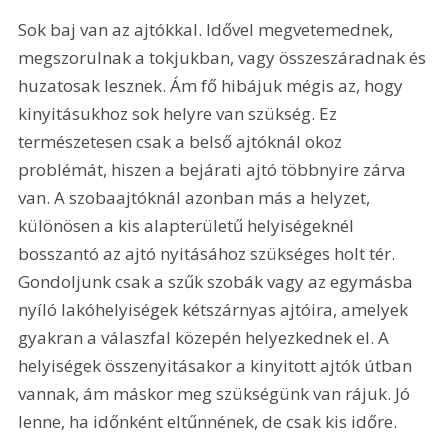
Sok baj van az ajtókkal. Idővel megvetemednek, 
megszorulnak a tokjukban, vagy összeszáradnak és 
huzatosak lesznek. Ám fő hibájuk mégis az, hogy 
kinyitásukhoz sok helyre van szükség. Ez 
természetesen csak a belső ajtóknál okoz 
problémát, hiszen a bejárati ajtó többnyire zárva 
van. A szobaajtóknál azonban más a helyzet, 
különösen a kis alapterületű helyiségeknél 
bosszantó az ajtó nyitásához szükséges holt tér. 
Gondoljunk csak a szűk szobák vagy az egymásba 
nyíló lakóhelyiségek kétszárnyas ajtóira, amelyek 
gyakran a válaszfal közepén helyezkednek el. A 
helyiségek összenyitásakor a kinyitott ajtók útban 
vannak, ám máskor meg szükségünk van rájuk. Jó 
lenne, ha időnként eltűnnének, de csak kis időre.