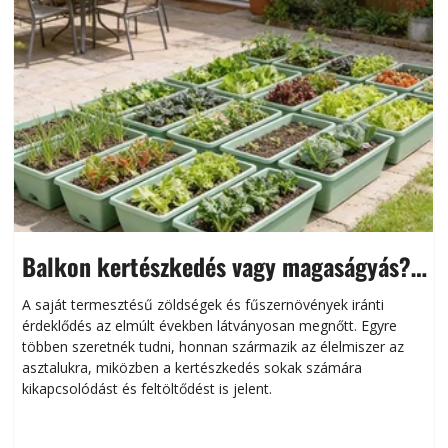
Balkon kertészkedés vagy magaságyás?
Helytakarékos kertészkedés
A saját termesztésű zöldségek és fűszernövények iránti
érdeklődés az elmúlt években látványosan megnőtt. Egyre
többen szeretnék tudni, honnan származik az élelmiszer az
l
asztalukra, miközben a kertészkedés sokak számára
kikapcsolódást és feltöltődést is jelent.
é
d