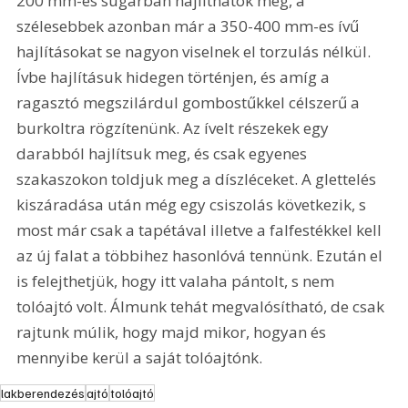
200 mm-es sugárban hajlíthatók meg, a 
szélesebbek azonban már a 350-400 mm-es ívű 
hajlításokat se nagyon viselnek el torzulás nélkül. 
Ívbe hajlításuk hidegen történjen, és amíg a 
ragasztó megszilárdul gombostűkkel célszerű a 
burkoltra rögzítenünk. Az ívelt részekek egy 
darabból hajlítsuk meg, és csak egyenes 
szakaszokon toldjuk meg a díszléceket. A glettelés 
kiszáradása után még egy csiszolás következik, s 
most már csak a tapétával illetve a falfestékkel kell 
az új falat a többihez hasonlóvá tennünk. Ezután el 
is felejthetjük, hogy itt valaha pántolt, s nem 
tolóajtó volt. Álmunk tehát megvalósítható, de csak 
rajtunk múlik, hogy majd mikor, hogyan és 
mennyibe kerül a saját tolóajtónk.
lakberendezés
ajtó
tolóajtó