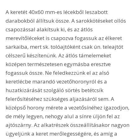
A keretét 40x60 mm-es lécekből leszabott 
darabokból állítsuk össze. A sarokkötéseket ollós 
csapozással alakítsuk ki, és az átlós 
merevítőléceket is csapozva fogassuk az élkeret 
sarkaiba, mert sk. tolóajtóként csak ún. teleajtót 
célszerű készítenünk. Az átlós támelemeket 
középen természetesen egymásba eresztve 
fogassuk össze. Ne feledkezzünk el az alsó 
keretlécbe marandó vezetőhoronyról és a 
huzatkizárását szolgáló sörtés betétcsík 
felerősítéséhez szükséges aljazásáról sem. A 
középső horony mérete a vezetősínéhez igazodjon, 
de mély legyen, nehogy alul a sínre üljön fel az 
ajtószárny. Az alkatrészek összeállításakor nagyon 
ügyeljünk a keret merőlegességére, és amíg a 