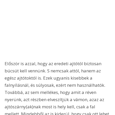
Először is azzal, hogy az eredeti ajtótól biztosan 
búcsút kell vennünk. S nemcsak attól, hanem az 
egész ajtótoktól is. Ezek ugyanis kisebbek a 
falnyílásnál, és súlyosak, ezért nem használhatók. 
Továbbá, az sem mellékes, hogy amit a réven 
nyerünk, azt részben elveszítjük a vámon, azaz az 
ajtószárny(ak)nak most is hely kell, csak a fal 
mellett. Mindebből az is kiderül, hogy csak ott lehet 