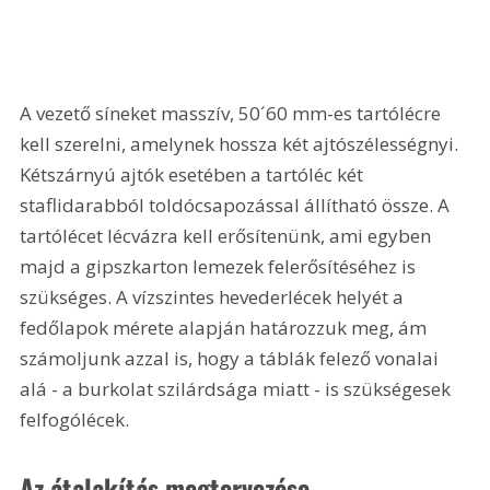
A vezető síneket masszív, 50´60 mm-es tartólécre 
kell szerelni, amelynek hossza két ajtószélességnyi. 
Kétszárnyú ajtók esetében a tartóléc két 
staflidarabból toldócsapozással állítható össze. A 
tartólécet lécvázra kell erősítenünk, ami egyben 
majd a gipszkarton lemezek felerősítéséhez is 
szükséges. A vízszintes hevederlécek helyét a 
fedőlapok mérete alapján határozzuk meg, ám 
számoljunk azzal is, hogy a táblák felező vonalai 
alá - a burkolat szilárdsága miatt - is szükségesek 
felfogólécek.
Az átalakítás megtervezése 