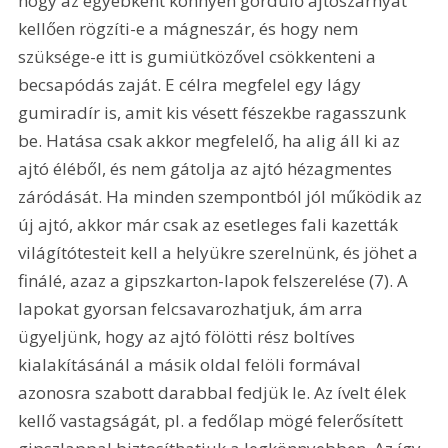
hogy az egyébként könnyen gördülő ajtószárnyat 
kellően rögzíti-e a mágneszár, és hogy nem 
szüksége-e itt is gumiütközővel csökkenteni a 
becsapódás zaját. E célra megfelel egy lágy 
gumiradír is, amit kis vésett fészekbe ragasszunk 
be. Hatása csak akkor megfelelő, ha alig áll ki az 
ajtó éléből, és nem gátolja az ajtó hézagmentes 
záródását. Ha minden szempontból jól működik az 
új ajtó, akkor már csak az esetleges fali kazetták 
világítótesteit kell a helyükre szerelnünk, és jöhet a 
finálé, azaz a gipszkarton-lapok felszerelése (7). A 
lapokat gyorsan felcsavarozhatjuk, ám arra 
ügyeljünk, hogy az ajtó fölötti rész boltíves 
kialakításánál a másik oldal felöli formával 
azonosra szabott darabbal fedjük le. Az ívelt élek 
kellő vastagságát, pl. a fedőlap mögé felerősített 