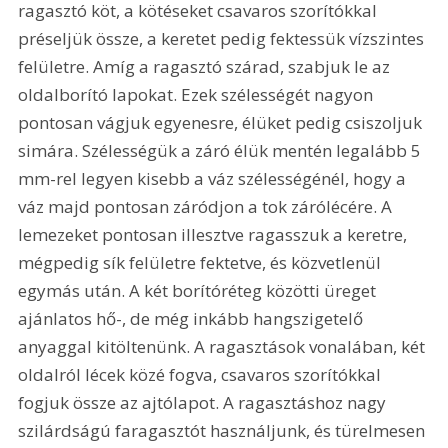
ragasztó köt, a kötéseket csavaros szorítókkal 
préseljük össze, a keretet pedig fektessük vízszintes 
felületre. Amíg a ragasztó szárad, szabjuk le az 
oldalborító lapokat. Ezek szélességét nagyon 
pontosan vágjuk egyenesre, élüket pedig csiszoljuk 
simára. Szélességük a záró élük mentén legalább 5 
mm-rel legyen kisebb a váz szélességénél, hogy a 
váz majd pontosan záródjon a tok zárólécére. A 
lemezeket pontosan illesztve ragasszuk a keretre, 
mégpedig sík felületre fektetve, és közvetlenül 
egymás után. A két borítóréteg közötti üreget 
ajánlatos hő-, de még inkább hangszigetelő 
anyaggal kitöltenünk. A ragasztások vonalában, két 
oldalról lécek közé fogva, csavaros szorítókkal 
fogjuk össze az ajtólapot. A ragasztáshoz nagy 
szilárdságú faragasztót használjunk, és türelmesen 