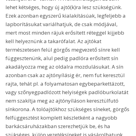
lehet kétséges, hogy új ajtó(k)ra lesz szükségünk. 
Ezek azonban egyszerű kialakításúak, legfeljebb a 
lapborításukat variálhatjuk, de csak módjával, 
mert most minden rájuk erősített réteggel kijjebb 
kell helyeznünk a takarófalat. Az ajtókat 
természetesen felül görgős megvezető sínre kell 
függesztenünk, alul pedig padlóra erősített sín 
akadályozza meg az oldalra mozdulásukat. A sín 
azonban csak az ajtónyílásig ér, nem fut keresztül 
rajta, tehát pl. a folyamatosan egybeparkettázott, 
vagy szőnyegpadlózott helyiségek padlóburkolatát 
nem szakítja meg az ajtónyíláson keresztülfutó 
sínkorona. A tolóajtókhoz szükséges síneket, görgős 
felfüggesztést komplett készletként a nagyobb 
barkácsáruházakban szerezhetjük be, és ha 
szükséges, külön vezetéksíneket is vásárolhatunk 