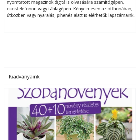
nyomtatott magazinok digitális olvasására számítógépen,
okostelefonon vagy táblagépen. Kényelmesen az otthonában,
útközben vagy nyaralás, pihenés alatt is elérhetők lapszámaink.
ú
Bárhol, bármikor, akár külföldön élve vagy dolgozva is
B
olvashatók az Ezermester lapszámai. A Laptapir kényelmes
megoldás, mert: – t
Kiadványaink