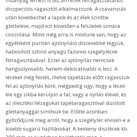
műanyag lemezt is (8), ám ezek felragasztásához 
diszperziós ragasztót alkalmazzunk. A csavarozás 
után következhet a lapok és az élek szintbe 
glettelése, majd ezt követően a felületek simára 
csiszolása. Most még arra is módunk van, hogy az 
egyébként puritán ajtónyílást díszesebbé tegyük, 
habosított sztirol anyagú fazonos szegélylécek 
felragasztásával. Ezzel az ajtónyílás nemcsak 
hangsúlyosabb, hanem dekoratívabb is lesz. A 
léceket még festés, illetve tapétázás előtt ragasszuk 
fel az ajtónyílás köré, mégpedig úgy, hogy a lécek 
éle egy síkba kerüljön a fal, vagy a nyílás élével, és 
az illesztési hézagokat tapétaragasztóval dúsított 
glettanyaggal simítsuk be. Előtte azonban 
győződjünk meg arról, hogy a szegélyléc elviseli-e a 
kisebb sugarú hajlításokat. A keskeny díszlécek kb. 