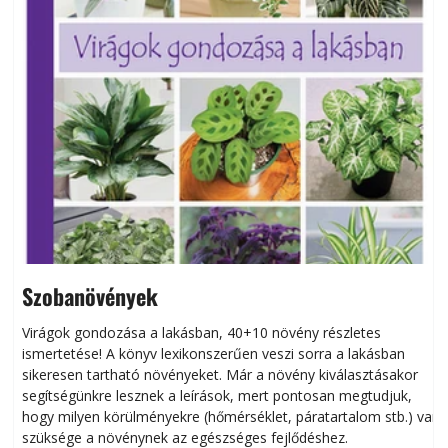
Szobanövények
Virágok gondozása a lakásban, 40+10 növény részletes
ismertetése! A könyv lexikonszerűen veszi sorra a lakásban
s
sikeresen tart­ha­tó növényeket. Már a növény kiválasztásakor
h
segítségünkre lesznek a leírások, mert pontosan megtudjuk,
k
hogy milyen körülményekre (hőmérséklet, páratartalom stb.) van
szüksége a növénynek az egészséges fejlődéshez.