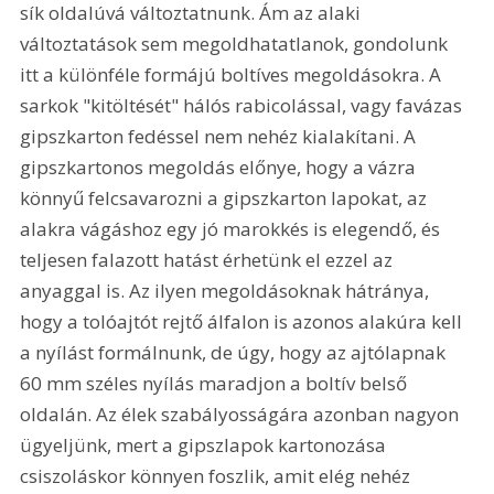
sík oldalúvá változtatnunk. Ám az alaki 
változtatások sem megoldhatatlanok, gondolunk 
itt a különféle formájú boltíves megoldásokra. A 
sarkok "kitöltését" hálós rabicolással, vagy favázas 
gipszkarton fedéssel nem nehéz kialakítani. A 
gipszkartonos megoldás előnye, hogy a vázra 
könnyű felcsavarozni a gipszkarton lapokat, az 
alakra vágáshoz egy jó marokkés is elegendő, és 
teljesen falazott hatást érhetünk el ezzel az 
anyaggal is. Az ilyen megoldásoknak hátránya, 
hogy a tolóajtót rejtő álfalon is azonos alakúra kell 
a nyílást formálnunk, de úgy, hogy az ajtólapnak 
60 mm széles nyílás maradjon a boltív belső 
oldalán. Az élek szabályosságára azonban nagyon 
ügyeljünk, mert a gipszlapok kartonozása 
csiszoláskor könnyen foszlik, amit elég nehéz 