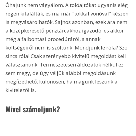
Óhajunk nem vágyálom. A tolóajtókat ugyanis elég 
régen kitalálták, és ma már "tokkal vonóval" készen 
is megvásárolhatók. Sajnos azonban, ezek ára nem 
a középkeresetű pénztárcákhoz igazodó, és akkor 
még a falbontási procedúráról, s annak 
költségeiről nem is szóltunk. Mondjunk le róla? Szó 
sincs róla! Csak szerényebb kivitelű megoldást kell 
választanunk. Természetesen áldozatok nélkül ez 
sem megy, de úgy véljük alábbi megoldásunk 
megfizethető, különösen, ha magunk leszünk a 
kivitelezői is.
Mivel számoljunk? 