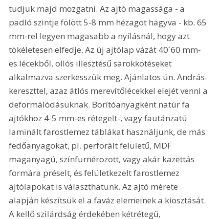
tudjuk majd mozgatni. Az ajtó magassága - a 
padló szintje fölött 5-8 mm hézagot hagyva - kb. 65 
mm-rel legyen magasabb a nyílásnál, hogy azt 
tökéletesen elfedje. Az új ajtólap vázát 40´60 mm-
es lécekből, ollós illesztésű sarokkötéseket 
alkalmazva szerkesszük meg. Ajánlatos ún. András-
kereszttel, azaz átlós merevítőlécekkel elejét venni a 
deformálódásuknak. Borítóanyagként natúr fa 
ajtókhoz 4-5 mm-es rétegelt-, vagy fautánzatú 
laminált farostlemez táblákat használjunk, de más 
fedőanyagokat, pl. perforált felületű, MDF 
maganyagú, színfurnérozott, vagy akár kazettás 
formára préselt, és felületkezelt farostlemez 
ajtólapokat is választhatunk. Az ajtó mérete 
alapján készítsük el a faváz elemeinek a kiosztását. 
A kellő szilárdság érdekében kétrétegű, 