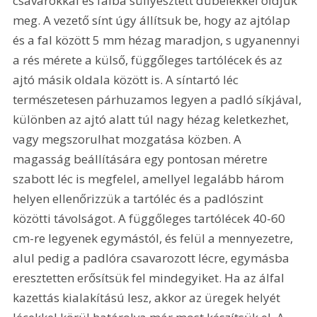
csavarokkal és falba süllyesztett dübelekkel oldjuk 
meg. A vezető sínt úgy állítsuk be, hogy az ajtólap 
és a fal között 5 mm hézag maradjon, s ugyanennyi 
a rés mérete a külső, függőleges tartólécek és az 
ajtó másik oldala között is. A síntartó léc 
természetesen párhuzamos legyen a padló síkjával, 
különben az ajtó alatt túl nagy hézag keletkezhet, 
vagy megszorulhat mozgatása közben. A 
magasság beállítására egy pontosan méretre 
szabott léc is megfelel, amellyel legalább három 
helyen ellenőrizzük a tartóléc és a padlószint 
közötti távolságot. A függőleges tartólécek 40-60 
cm-re legyenek egymástól, és felül a mennyezetre, 
alul pedig a padlóra csavarozott lécre, egymásba 
eresztetten erősítsük fel mindegyiket. Ha az álfal 
kazettás kialakítású lesz, akkor az üregek helyét 