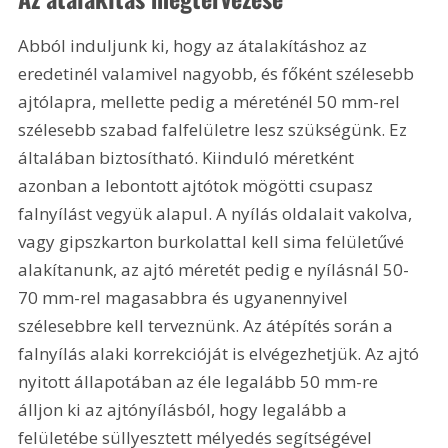
Abból induljunk ki, hogy az átalakításhoz az 
eredetinél valamivel nagyobb, és főként szélesebb 
ajtólapra, mellette pedig a méreténél 50 mm-rel 
szélesebb szabad falfelületre lesz szükségünk. Ez 
általában biztosítható. Kiinduló méretként 
azonban a lebontott ajtótok mögötti csupasz 
falnyílást vegyük alapul. A nyílás oldalait vakolva, 
vagy gipszkarton burkolattal kell sima felületűvé 
alakítanunk, az ajtó méretét pedig e nyílásnál 50-
70 mm-rel magasabbra és ugyanennyivel 
szélesebbre kell terveznünk. Az átépítés során a 
falnyílás alaki korrekcióját is elvégezhetjük. Az ajtó 
nyitott állapotában az éle legalább 50 mm-re 
álljon ki az ajtónyílásból, hogy legalább a 
felületébe süllyesztett mélyedés segítségével 