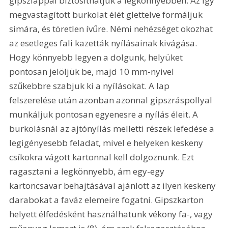
gipszlappal biztosíthatjuk a legkönnyebben. Az így 
megvastagított burkolat élét glettelve formáljuk 
simára, és töretlen ívűre. Némi nehézséget okozhat 
az esetleges fali kazetták nyílásainak kivágása. 
Hogy könnyebb legyen a dolgunk, helyüket 
pontosan jelöljük be, majd 10 mm-nyivel 
szűkebbre szabjuk ki a nyílásokat. A lap 
felszerelése után azonban azonnal gipszráspollyal 
munkáljuk pontosan egyenesre a nyílás éleit. A 
burkolásnál az ajtónyílás melletti részek lefedése a 
legigényesebb feladat, mivel e helyeken keskeny 
csíkokra vágott kartonnal kell dolgoznunk. Ezt 
ragasztani a legkönnyebb, ám egy-egy 
kartoncsavar behajtásával ajánlott az ilyen keskeny 
darabokat a faváz elemeire fogatni. Gipszkarton 
helyett élfedésként használhatunk vékony fa-, vagy 