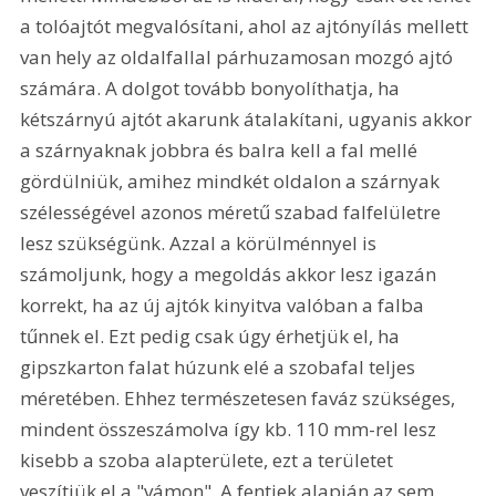
a tolóajtót megvalósítani, ahol az ajtónyílás mellett 
van hely az oldalfallal párhuzamosan mozgó ajtó 
számára. A dolgot tovább bonyolíthatja, ha 
kétszárnyú ajtót akarunk átalakítani, ugyanis akkor 
a szárnyaknak jobbra és balra kell a fal mellé 
gördülniük, amihez mindkét oldalon a szárnyak 
szélességével azonos méretű szabad falfelületre 
lesz szükségünk. Azzal a körülménnyel is 
számoljunk, hogy a megoldás akkor lesz igazán 
korrekt, ha az új ajtók kinyitva valóban a falba 
tűnnek el. Ezt pedig csak úgy érhetjük el, ha 
gipszkarton falat húzunk elé a szobafal teljes 
méretében. Ehhez természetesen faváz szükséges, 
mindent összeszámolva így kb. 110 mm-rel lesz 
kisebb a szoba alapterülete, ezt a területet 
veszítjük el a "vámon". A fentiek alapján az sem 