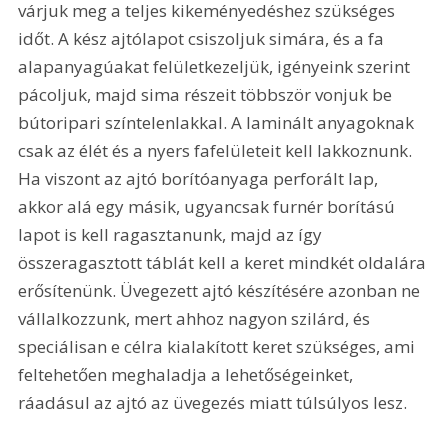
várjuk meg a teljes kikeményedéshez szükséges 
időt. A kész ajtólapot csiszoljuk simára, és a fa 
alapanyagúakat felületkezeljük, igényeink szerint 
pácoljuk, majd sima részeit többször vonjuk be 
bútoripari színtelenlakkal. A laminált anyagoknak 
csak az élét és a nyers fafelületeit kell lakkoznunk. 
Ha viszont az ajtó borítóanyaga perforált lap, 
akkor alá egy másik, ugyancsak furnér borítású 
lapot is kell ragasztanunk, majd az így 
összeragasztott táblát kell a keret mindkét oldalára 
erősítenünk. Üvegezett ajtó készítésére azonban ne 
vállalkozzunk, mert ahhoz nagyon szilárd, és 
speciálisan e célra kialakított keret szükséges, ami 
feltehetően meghaladja a lehetőségeinket, 
ráadásul az ajtó az üvegezés miatt túlsúlyos lesz.