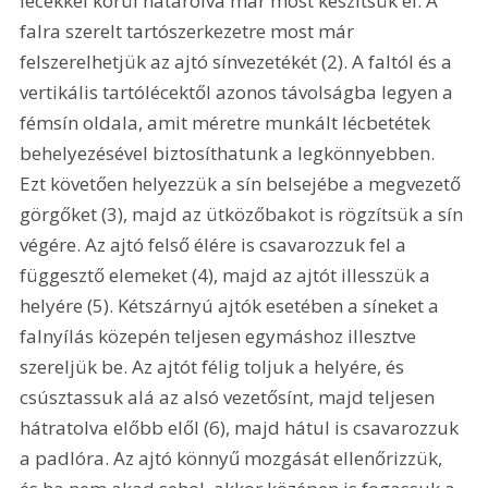
lécekkel körül határolva már most készítsük el. A 
falra szerelt tartószerkezetre most már 
felszerelhetjük az ajtó sínvezetékét (2). A faltól és a 
vertikális tartólécektől azonos távolságba legyen a 
fémsín oldala, amit méretre munkált lécbetétek 
behelyezésével biztosíthatunk a legkönnyebben. 
Ezt követően helyezzük a sín belsejébe a megvezető 
görgőket (3), majd az ütközőbakot is rögzítsük a sín 
végére. Az ajtó felső élére is csavarozzuk fel a 
függesztő elemeket (4), majd az ajtót illesszük a 
helyére (5). Kétszárnyú ajtók esetében a síneket a 
falnyílás közepén teljesen egymáshoz illesztve 
szereljük be. Az ajtót félig toljuk a helyére, és 
csúsztassuk alá az alsó vezetősínt, majd teljesen 
hátratolva előbb elől (6), majd hátul is csavarozzuk 
a padlóra. Az ajtó könnyű mozgását ellenőrizzük, 