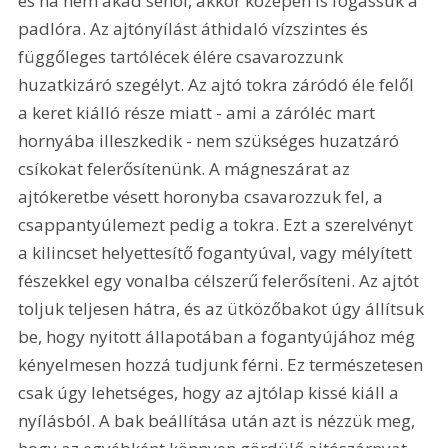
és ha nem akad sehol, akkor középen is fogassuk a 
padlóra. Az ajtónyílást áthidaló vízszintes és 
függőleges tartólécek élére csavarozzunk 
huzatkizáró szegélyt. Az ajtó tokra záródó éle felől 
a keret kiálló része miatt - ami a záróléc mart 
hornyába illeszkedik - nem szükséges huzatzáró 
csíkokat felerősítenünk. A mágneszárat az 
ajtókeretbe vésett horonyba csavarozzuk fel, a 
csappantyúlemezt pedig a tokra. Ezt a szerelvényt 
a kilincset helyettesítő fogantyúval, vagy mélyített 
fészekkel egy vonalba célszerű felerősíteni. Az ajtót 
toljuk teljesen hátra, és az ütközőbakot úgy állítsuk 
be, hogy nyitott állapotában a fogantyújához még 
kényelmesen hozzá tudjunk férni. Ez természetesen 
csak úgy lehetséges, hogy az ajtólap kissé kiáll a 
nyílásból. A bak beállítása után azt is nézzük meg, 