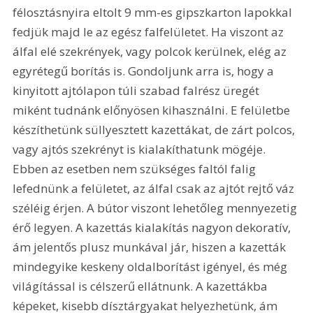
félosztásnyira eltolt 9 mm-es gipszkarton lapokkal 
fedjük majd le az egész falfelületet. Ha viszont az 
álfal elé szekrények, vagy polcok kerülnek, elég az 
egyrétegű borítás is. Gondoljunk arra is, hogy a 
kinyitott ajtólapon túli szabad falrész üregét 
miként tudnánk előnyösen kihasználni. E felületbe 
készíthetünk süllyesztett kazettákat, de zárt polcos, 
vagy ajtós szekrényt is kialakíthatunk mögéje. 
Ebben az esetben nem szükséges faltól falig 
lefednünk a felületet, az álfal csak az ajtót rejtő váz 
széléig érjen. A bútor viszont lehetőleg mennyezetig 
érő legyen. A kazettás kialakítás nagyon dekoratív, 
ám jelentős plusz munkával jár, hiszen a kazetták 
mindegyike keskeny oldalborítást igényel, és még 
világítással is célszerű ellátnunk. A kazettákba 
képeket, kisebb dísztárgyakat helyezhetünk, ám 