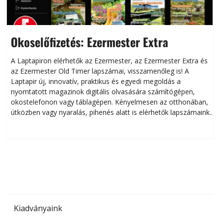
Okoselőfizetés: Ezermester Extra
A Laptapiron elérhetők az Ezermester, az Ezermester Extra és
az Ezermester Old Timer lapszámai, visszamenőleg is! A
Laptapir új, innovatív, praktikus és egyedi megoldás a
L
nyomtatott magazinok digitális olvasására számítógépen,
okostelefonon vagy táblagépen. Kényelmesen az otthonában,
útközben vagy nyaralás, pihenés alatt is elérhetők lapszámaink.
ú
Bárhol, bármikor, akár külföldön élve vagy dolgozva is
B
olvashatók az Ezermester lapszámai. A Laptapir kényelmes
megoldás, mert: – t
Kiadványaink