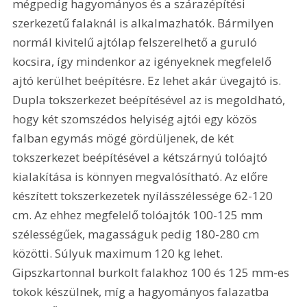
mégpedig hagyományos és a szárazépítési 
szerkezetű falaknál is alkalmazhatók. Bármilyen 
normál kivitelű ajtólap felszerelhető a guruló 
kocsira, így mindenkor az igényeknek megfelelő 
ajtó kerülhet beépítésre. Ez lehet akár üvegajtó is. 
Dupla tokszerkezet beépítésével az is megoldható, 
hogy két szomszédos helyiség ajtói egy közös 
falban egymás mögé gördüljenek, de két 
tokszerkezet beépítésével a kétszárnyú tolóajtó 
kialakítása is könnyen megvalósítható. Az előre 
készített tokszerkezetek nyílásszélessége 62-120 
cm. Az ehhez megfelelő tolóajtók 100-125 mm 
szélességűek, magasságuk pedig 180-280 cm 
közötti. Súlyuk maximum 120 kg lehet. 
Gipszkartonnal burkolt falakhoz 100 és 125 mm-es 
tokok készülnek, míg a hagyományos falazatba 