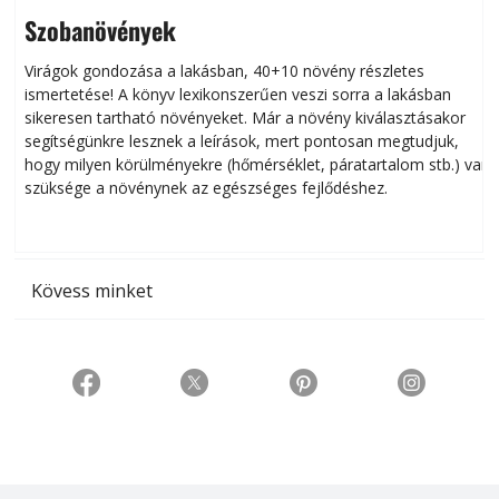
Szobanövények
Virágok gondozása a lakásban, 40+10 növény részletes
ismertetése! A könyv lexikonszerűen veszi sorra a lakásban
s
sikeresen tart­ha­tó növényeket. Már a növény kiválasztásakor
h
segítségünkre lesznek a leírások, mert pontosan megtudjuk,
k
hogy milyen körülményekre (hőmérséklet, páratartalom stb.) van
szüksége a növénynek az egészséges fejlődéshez.
t
Kövess minket