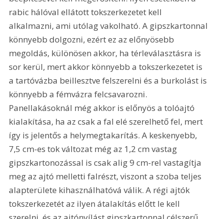
rabic hálóval ellátott tokszerkezetet kell 
alkalmazni, ami utólag vakolható. A gipszkartonnal 
könnyebb dolgozni, ezért ez az előnyösebb 
megoldás, különösen akkor, ha térleválasztásra is 
sor kerül, mert akkor könnyebb a tokszerkezetet is 
a tartóvázba beillesztve felszerelni és a burkolást is 
könnyebb a fémvázra felcsavarozni. 
Panellakásoknál még akkor is előnyös a tolóajtó 
kialakítása, ha az csak a fal elé szerelhető fel, mert 
így is jelentős a helymegtakarítás. A keskenyebb, 
7,5 cm-es tok változat még az 1,2 cm vastag 
gipszkartonozással is csak alig 9 cm-rel vastagítja 
meg az ajtó melletti falrészt, viszont a szoba teljes 
alapterülete kihasználhatóvá válik. A régi ajtók 
tokszerkezetét az ilyen átalakítás előtt le kell 
szerelni, és az ajtónyílást gipszkartonnal célszerű 