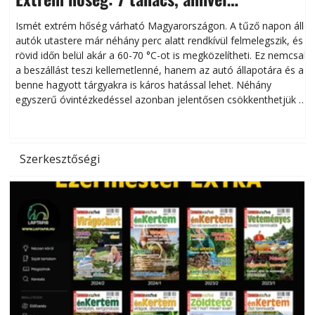
megóvhatjuk autónkat a nyári károktól
Ismét extrém hőség várható Magyarországon. A tűző napon álló
autók utastere már néhány perc alatt rendkívül felmelegszik, és
rövid időn belül akár a 60-70 °C-ot is megközelítheti. Ez nemcsak
n
a beszállást teszi kellemetlenné, hanem az autó állapotára és a
benne hagyott tárgyakra is káros hatással lehet. Néhány
egyszerű óvintézkedéssel azonban jelentősen csökkenthetjük a
hőség káros hatásait.
l
Szerkesztőségi