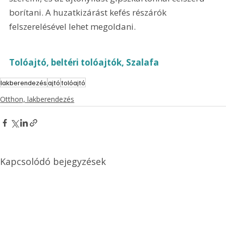
borítani. A huzatkizárást kefés részárók 
felszerelésével lehet megoldani.
Tolóajtó, beltéri tolóajtók, Szalafa
lakberendezés
ajtó
tolóajtó
Otthon, lakberendezés
Kapcsolódó bejegyzések