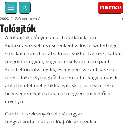
FELIRATKOZÁS
2009. júl. 2.
3 perc olvasás
Tolóajtók
A tolóajtók előnyei tagadhatatlanok, ám 
kialakításuk vélt és esetenként valós összetettsége 
sokakat elriaszt az alkalmazásuktól. Nem szokatlan 
megoldás ugyan, hogy az erkélyajtó nem pánt 
körül elfordulva nyílik, és így nem vesz el hasznos 
teret a lakóhelyiségből, hanem a fal, vagy a másik 
ablakfelület mellé siklik nyitáskor, ám ez a belső 
helyiségek elválasztásánál mégsem jut kellően 
érvényre.
Gardrób szekrényeknél már ugyan 
megszokottabbak a tolóajtók, ám ezek a 