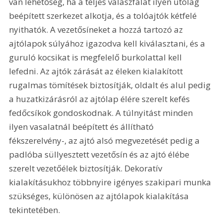
van lehetőség, ha a teljes válaszfalat ilyen utólag 
beépített szerkezet alkotja, és a tolóajtók kétfelé 
nyithatók. A vezetősíneket a hozzá tartozó az 
ajtólapok súlyához igazodva kell kiválasztani, és a 
guruló kocsikat is megfelelő burkolattal kell 
lefedni. Az ajtók zárását az éleken kialakított 
rugalmas tömítések biztosítják, oldalt és alul pedig 
a huzatkizárásról az ajtólap élére szerelt kefés 
fedőcsíkok gondoskodnak. A túlnyitást minden 
ilyen vasalatnál beépített és állítható 
fékszerelvény-, az ajtó alsó megvezetését pedig a 
padlóba süllyesztett vezetősín és az ajtó élébe 
szerelt vezetőélek biztosítják. Dekoratív 
kialakításukhoz többnyire igényes szakipari munka 
szükséges, különösen az ajtólapok kialakítása 
tekintetében.