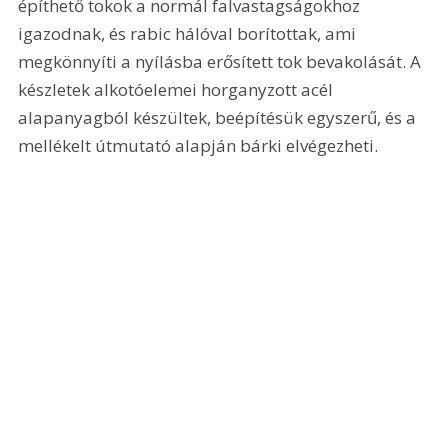
építhető tokok a normál falvastagságokhoz 
igazodnak, és rabic hálóval borítottak, ami 
megkönnyíti a nyílásba erősített tok bevakolását. A 
készletek alkotóelemei horganyzott acél 
alapanyagból készültek, beépítésük egyszerű, és a 
mellékelt útmutató alapján bárki elvégezheti.