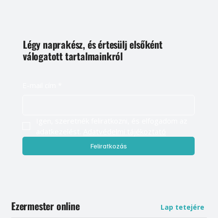
Légy naprakész, és értesülj elsőként
válogatott tartalmainkról
E-mail cím
*
Igen, szeretnék feliratkozni, és elfogadom az 
adatkezelést. 
Adatvédelmi tájékoztató
Feliratkozás
Ezermester online
Lap tetejére