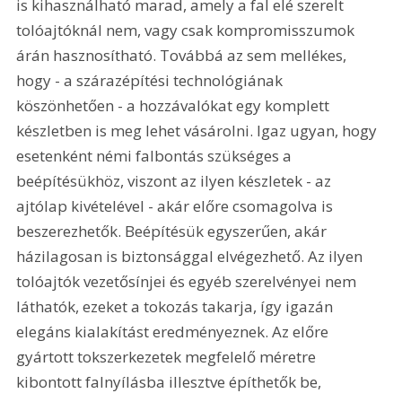
is kihasználható marad, amely a fal elé szerelt 
tolóajtóknál nem, vagy csak kompromisszumok 
árán hasznosítható. Továbbá az sem mellékes, 
hogy - a szárazépítési technológiának 
köszönhetően - a hozzávalókat egy komplett 
készletben is meg lehet vásárolni. Igaz ugyan, hogy 
esetenként némi falbontás szükséges a 
beépítésükhöz, viszont az ilyen készletek - az 
ajtólap kivételével - akár előre csomagolva is 
beszerezhetők. Beépítésük egyszerűen, akár 
házilagosan is biztonsággal elvégezhető. Az ilyen 
tolóajtók vezetősínjei és egyéb szerelvényei nem 
láthatók, ezeket a tokozás takarja, így igazán 
elegáns kialakítást eredményeznek. Az előre 
gyártott tokszerkezetek megfelelő méretre 
kibontott falnyílásba illesztve építhetők be, 