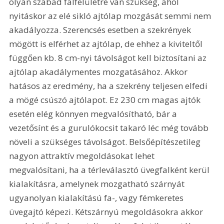
olyan szabad falfelületre van szükség, ahol 
nyitáskor az elé sikló ajtólap mozgását semmi nem 
akadályozza. Szerencsés esetben a szekrények 
mögött is elférhet az ajtólap, de ehhez a kiviteltől 
függően kb. 8 cm-nyi távolságot kell biztosítani az 
ajtólap akadálymentes mozgatásához. Akkor 
hatásos az eredmény, ha a szekrény teljesen elfedi 
a mögé csúszó ajtólapot. Ez 230 cm magas ajtók 
esetén elég könnyen megvalósítható, bár a 
vezetősínt és a gurulókocsit takaró léc még tovább 
növeli a szükséges távolságot. Belsőépítészetileg 
nagyon attraktív megoldásokat lehet 
megvalósítani, ha a térleválasztó üvegfalként kerül 
kialakításra, amelynek mozgatható szárnyát 
ugyanolyan kialakítású fa-, vagy fémkeretes 
üvegajtó képezi. Kétszárnyú megoldásokra akkor 