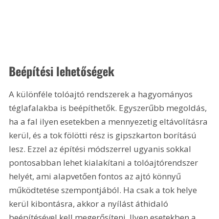
Beépítési lehetőségek
A különféle tolóajtó rendszerek a hagyományos 
téglafalakba is beépíthetők. Egyszerűbb megoldás, 
ha a fal ilyen esetekben a mennyezetig eltávolításra 
kerül, és a tok fölötti rész is gipszkarton borítású 
lesz. Ezzel az építési módszerrel ugyanis sokkal 
pontosabban lehet kialakítani a tolóajtórendszer 
helyét, ami alapvetően fontos az ajtó könnyű 
működtetése szempontjából. Ha csak a tok helye 
kerül kibontásra, akkor a nyílást áthidaló 
beépítésével kell megerősíteni. Ilyen esetekben a 