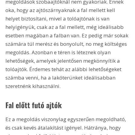
megoldások szobaajtóknál nem gyakoriak. Ennek 
oka, hogy az ajtószárnyaknak a fal mellett kell 
helyet biztosítani, mivel a tolóajtónak is van 
helyigényük, csak az a fal mellett, még ideálisabb 
esetben magában a falban van. Ez pedig már sokak 
számára túl merész és bonyolult, no meg költséges 
megoldás. Azonban e téren is léteznek olyan 
lehetőségek, amelyek jelentősen megkönnyítik a 
tolóajtók. Érdemes tehát az alábbi lehetőségeket 
számba venni, ha a lakóterünket ideálisabban 
szeretnénk kihasználni.
Fal előtt futó ajtók
Ez a megoldás viszonylag egyszerűen megoldható, 
és csak kevés átalakítást igényel. Hátránya, hogy 