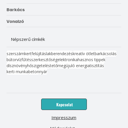
Barkács
Vonalzó
Népszerű címkék
szerszám
kert
felújítás
lakberendezés
kreatív ötlet
barkácsolás
bútor
víz
fűtés
szerkesztőség
elektronika
hasznos tippek
dísznövény
hőszigetelés
tető
megújuló energia
tisztítás
kerti munka
beton
nyár
Kapcsolat
Impresszum