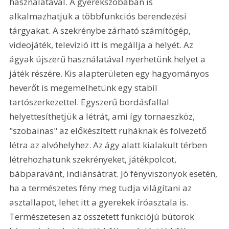
használatával. A gyerekszobában is 
alkalmazhatjuk a többfunkciós berendezési 
tárgyakat. A szekrénybe zárható számítógép, 
videojáték, televízió itt is megállja a helyét. Az 
ágyak újszerű használatával nyerhetünk helyet a 
játék részére. Kis alapterületen egy hagyományos 
heverőt is megemelhetünk egy stabil 
tartószerkezettel. Egyszerű bordásfallal 
helyettesíthetjük a létrát, ami így tornaeszköz, 
"szobainas" az előkészített ruháknak és fölvezető 
létra az alvóhelyhez. Az ágy alatt kialakult térben 
létrehozhatunk szekrényeket, játékpolcot, 
bábparavánt, indiánsátrat. Jó fényviszonyok esetén, 
ha a természetes fény meg tudja világítani az 
asztallapot, lehet itt a gyerekek íróasztala is. 
Természetesen az összetett funkciójú bútorok 