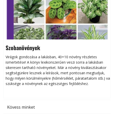
Szobanövények
Virágok gondozása a lakásban, 40+10 növény részletes
ismertetése! A könyv lexikonszerűen veszi sorra a lakásban
s
sikeresen tart­ha­tó növényeket. Már a növény kiválasztásakor
h
segítségünkre lesznek a leírások, mert pontosan megtudjuk,
k
hogy milyen körülményekre (hőmérséklet, páratartalom stb.) van
szüksége a növénynek az egészséges fejlődéshez.
t
Kövess minket