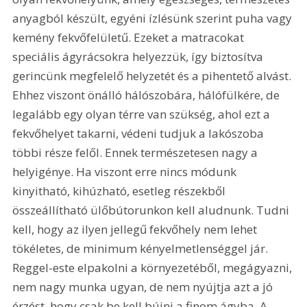
anyagból készült, egyéni ízlésünk szerint puha vagy 
kemény fekvőfelületű. Ezeket a matracokat 
speciális ágyrácsokra helyezzük, így biztosítva 
gerincünk megfelelő helyzetét és a pihentető alvást. 
Ehhez viszont önálló hálószobára, hálófülkére, de 
legalább egy olyan térre van szükség, ahol ezt a 
fekvőhelyet takarni, védeni tudjuk a lakószoba 
többi része felől. Ennek természetesen nagy a 
helyigénye. Ha viszont erre nincs módunk 
kinyitható, kihúzható, esetleg részekből 
összeállítható ülőbútorunkon kell aludnunk. Tudni 
kell, hogy az ilyen jellegű fekvőhely nem lehet 
tökéletes, de minimum kényelmetlenséggel jár. 
Reggel-este elpakolni a környezetéből, megágyazni, 
nem nagy munka ugyan, de nem nyújtja azt a jó 
érzést, hogy csak be kell bújni a finom ágyba. A 