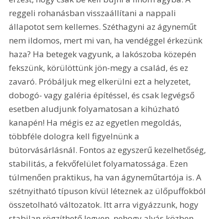
reggeli rohanásban visszaállítani a nappali 
állapotot sem kellemes. Széthagyni az ágyneműt 
nem ildomos, mert mi van, ha vendéggel érkezünk 
haza? Ha betegek vagyunk, a lakószoba közepén 
fekszünk, körülöttünk jön-megy a család, és ez 
zavaró. Próbáljuk meg elkerülni ezt a helyzetet, 
dobogó- vagy galéria építéssel, és csak legvégső 
esetben aludjunk folyamatosan a kihúzható 
kanapén! Ha mégis ez az egyetlen megoldás, 
többféle dologra kell figyelnünk a 
bútorvásárlásnál. Fontos az egyszerű kezelhetőség, 
stabilitás, a fekvőfelület folyamatossága. Ezen 
túlmenően praktikus, ha van ágyneműtartója is. A 
szétnyitható típuson kívül léteznek az ülőpuffokból 
összetolható változatok. Itt arra vigyázzunk, hogy 
stabilan rögzíthető legyen, nehogy alvás közben 