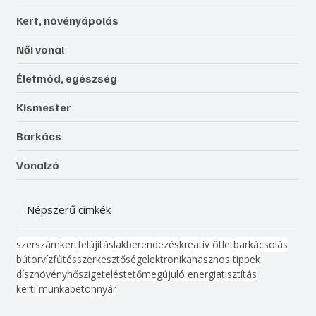
Kert, növényápolás
Női vonal
Életmód, egészség
Kismester
Barkács
Vonalzó
Népszerű címkék
szerszám
kert
felújítás
lakberendezés
kreatív ötlet
barkácsolás
bútor
víz
fűtés
szerkesztőség
elektronika
hasznos tippek
dísznövény
hőszigetelés
tető
megújuló energia
tisztítás
kerti munka
beton
nyár