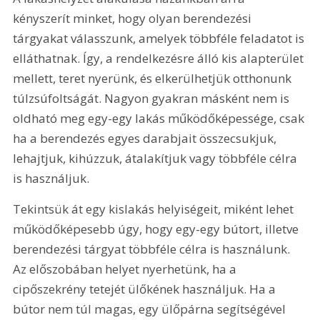
kényszerít minket, hogy olyan berendezési 
tárgyakat válasszunk, amelyek többféle feladatot is 
elláthatnak. Így, a rendelkezésre álló kis alapterület 
mellett, teret nyerünk, és elkerülhetjük otthonunk 
túlzsúfoltságát. Nagyon gyakran másként nem is 
oldható meg egy-egy lakás működőképessége, csak 
ha a berendezés egyes darabjait összecsukjuk, 
lehajtjuk, kihúzzuk, átalakítjuk vagy többféle célra 
is használjuk.
Tekintsük át egy kislakás helyiségeit, miként lehet 
működőképesebb úgy, hogy egy-egy bútort, illetve 
berendezési tárgyat többféle célra is használunk. 
Az előszobában helyet nyerhetünk, ha a 
cipőszekrény tetejét ülőkének használjuk. Ha a 
bútor nem túl magas, egy ülőpárna segítségével 