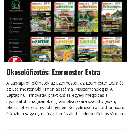
Okoselőfizetés: Ezermester Extra
A Laptapiron elérhetők az Ezermester, az Ezermester Extra és
az Ezermester Old Timer lapszámai, visszamenőleg is! A
Laptapir új, innovatív, praktikus és egyedi megoldás a
L
nyomtatott magazinok digitális olvasására számítógépen,
okostelefonon vagy táblagépen. Kényelmesen az otthonában,
útközben vagy nyaralás, pihenés alatt is elérhetők lapszámaink.
ú
Bárhol, bármikor, akár külföldön élve vagy dolgozva is
B
olvashatók az Ezermester lapszámai. A Laptapir kényelmes