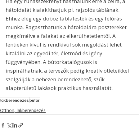
Ha egy ruhásszekrényt használunk erre a célra, a 
hátoldalát kialakíthatjuk pl. rajzolós táblának. 
Ehhez elég egy doboz táblafesték és egy félórás 
munka. Ragaszthatunk a hátoldalára posztereket 
megkímélve a falakat az elkerülhetetlentől. A 
fentieken kívül is rendkívül sok megoldást lehet 
kitalálni az egyedi tér, életmód és igény 
függvényében. A bútorkatalógusok is 
inspirálhatnak, a tervezők pedig kreatív ötleteikkel 
szolgálják a nehezen berendezhető, szűk 
alapterületű lakások praktikus használatát.
lakberendezés
bútor
Otthon, lakberendezés