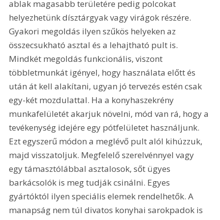
ablak magasabb területére pedig polcokat 
helyezhetünk dísztárgyak vagy virágok részére. 
Gyakori megoldás ilyen szűkös helyeken az 
összecsukható asztal és a lehajtható pult is. 
Mindkét megoldás funkcionális, viszont 
többletmunkát igényel, hogy használata előtt és 
után át kell alakítani, ugyan jó tervezés estén csak 
egy-két mozdulattal. Ha a konyhaszekrény 
munkafelületét akarjuk növelni, mód van rá, hogy a 
tevékenység idejére egy pótfelületet használjunk. 
Ezt egyszerű módon a meglévő pult alól kihúzzuk, 
majd visszatoljuk. Megfelelő szerelvénnyel vagy 
egy támasztólábbal asztalosok, sőt ügyes 
barkácsolók is meg tudják csinálni. Egyes 
gyártóktól ilyen speciális elemek rendelhetők. A 
manapság nem túl divatos konyhai sarokpadok is 