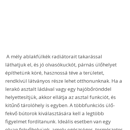
 A mély ablakfülkék radiátorait takarással 
láthatjuk el, és jó olvasókuckót, párnás ülőhelyet 
építhetünk köré, hasznossá téve a területet, 
rendkívül látványos része lehet otthonunknak. Ha a 
lerakó asztalt ládával vagy egy hajóbőrönddel 
helyettesítjük, akkor ellátja az asztal funkciót, és 
kitűnő tárolóhely is egyben. A többfunkciós ülő-
fekvő bútorok kiválasztására kell a legtöbb 
figyelmet fordítanunk. Ideális esetben van egy 
olyan fekvőhelyünk, amely egészséges, természetes 