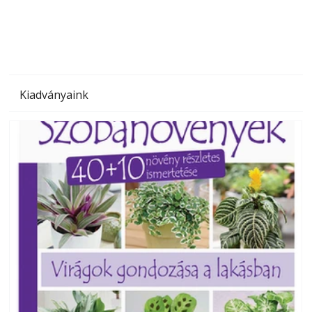
megoldás, mert: – t
Kiadványaink