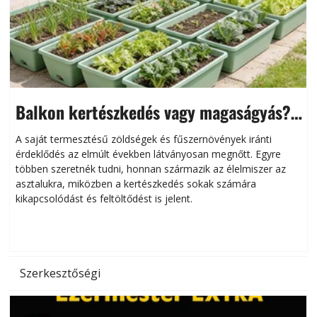
Balkon kertészkedés vagy magaságyás?
Helytakarékos kertészkedés
A saját termesztésű zöldségek és fűszernövények iránti
érdeklődés az elmúlt években látványosan megnőtt. Egyre
többen szeretnék tudni, honnan származik az élelmiszer az
l
asztalukra, miközben a kertészkedés sokak számára
kikapcsolódást és feltöltődést is jelent.
é
d
Szerkesztőségi