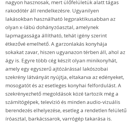
nagyon hasznosak, mert ülőfelületük alatt tágas 
rakodótér áll rendelkezésre. Ugyanilyen 
lakásokban használható legpraktikusabban az 
olyan x-lábú dohányzóasztal, amelynek 
lapmagassága állítható, tehát igény szerint 
étkezővé emelhető. A garzonlakás konyhája 
sokakat zavar, hiszen ugyanazon térben áll, ahol az 
ágy is. Egyre több cég készít olyan minikonyhát, 
amely egy egyszerű ajtózárással lakószobai 
szekrény látványát nyújtja, eltakarva az edényeket, 
mosogatót és az esetleges konyhai felfordulást. A 
szekrényezhető megoldások közé tartozik még a 
számítógépek, televízió és minden audio-vizuális 
berendezés elhelyezése, esetleg a rendetlen felületű 
íróasztal, barkácssarok, varrógép takarása is.