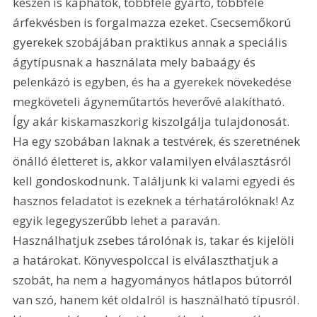
készen is kaphatók, többféle gyártó, többféle 
árfekvésben is forgalmazza ezeket. Csecsemőkorú 
gyerekek szobájában praktikus annak a speciális 
ágytípusnak a használata mely babaágy és 
pelenkázó is egyben, és ha a gyerekek növekedése 
megköveteli ágyneműtartós heverővé alakítható. 
Így akár kiskamaszkorig kiszolgálja tulajdonosát. 
Ha egy szobában laknak a testvérek, és szeretnének 
önálló életteret is, akkor valamilyen elválasztásról 
kell gondoskodnunk. Találjunk ki valami egyedi és 
hasznos feladatot is ezeknek a térhatárolóknak! Az 
egyik legegyszerűbb lehet a paraván. 
Használhatjuk zsebes tárolónak is, takar és kijelöli 
a határokat. Könyvespolccal is elválaszthatjuk a 
szobát, ha nem a hagyományos hátlapos bútorról 
van szó, hanem két oldalról is használható típusról. 