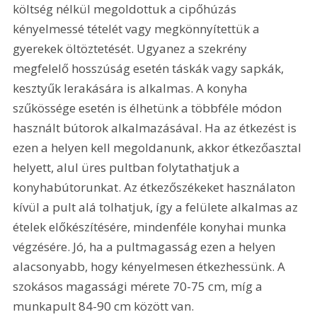
költség nélkül megoldottuk a cipőhúzás 
kényelmessé tételét vagy megkönnyítettük a 
gyerekek öltöztetését. Ugyanez a szekrény 
megfelelő hosszúság esetén táskák vagy sapkák, 
kesztyűk lerakására is alkalmas. A konyha 
szűkössége esetén is élhetünk a többféle módon 
használt bútorok alkalmazásával. Ha az étkezést is 
ezen a helyen kell megoldanunk, akkor étkezőasztal 
helyett, alul üres pultban folytathatjuk a 
konyhabútorunkat. Az étkezőszékeket használaton 
kívül a pult alá tolhatjuk, így a felülete alkalmas az 
ételek előkészítésére, mindenféle konyhai munka 
végzésére. Jó, ha a pultmagasság ezen a helyen 
alacsonyabb, hogy kényelmesen étkezhessünk. A 
szokásos magassági mérete 70-75 cm, míg a 
munkapult 84-90 cm között van.