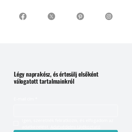
Légy naprakész, és értesülj elsőként
válogatott tartalmainkról
E-mail cím
*
Igen, szeretnék feliratkozni, és elfogadom az 
adatkezelést. 
Adatvédelmi tájékoztató