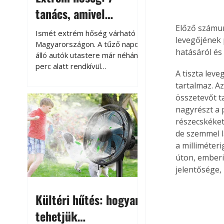
tanács, amivel
megóvhatjuk
Előző számu
Ismét extrém hőség várható
levegőjének 
autónkat a nyári
Magyarországon. A tűző napon
hatásáról és 
álló autók utastere már néhány
károktól
perc alatt rendkívül
A tiszta lev
felmelegszik, és rövid időn belül
tartalmaz. A
akár a 60-70 °C-ot is
összetevőt t
megközelítheti. Ez nemcsak a
nagyrészt a 
beszállást teszi kellemetlenné,
hanem az autó állapotára és a
részecskéket
benne hagyott tárgyakra is
de szemmel l
káros hatással lehet. Néhány
a milliméter
egyszerű óvintézkedéssel
úton, emberi
azonban jelentősen
jelentősége,
csökkenthetjük a hőség káros
hatásait.
Kültéri hűtés: hogyan
tehetjük