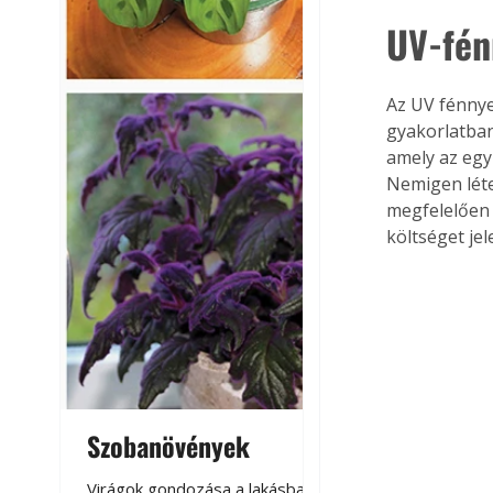
UV-fén
Az UV fénnye
gyakorlatban
amely az egy
Nemigen léte
megfelelően 
költséget jel
Szobanövények
Virágoskert: k
teraszon, laká
Virágok gondozása a lakásban,