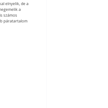
 elnyelik, de a 
megemelik a 
nis számos 
bb páratartalom 