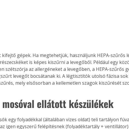
. A
megoldás,
 kifejtő gépek. Ha megtehetjük, használjunk HEPA-szűrős lég
részecskéket is képes kiszűrni a levegőből. Például egy köz
 szétszórja az allergéneket a levegőben, a HEPA-szűrős g
szűrt levegőt bocsátanak ki. A légtisztítók utolsó fázisa so
szűrés, mely elsősorban a kellemetlen szagok kiszűrését szol
 mosóval ellátott készülékek
k egy folyadékkal (általában vizes oldat) teli tartályon fúvat
az igen egyszerű felépítésnek (folyadéktartály + ventillátor)