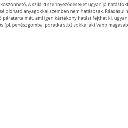
köszönhető. A szilárd szennyeződéseket ugyan jó hatásfokkal
ssé oldható anyagokkal szemben nem hatásosak. Ráadásul 
gő páratartalmát, ami igen kártékony hatást fejthet ki, ugya
ás (pl. penészgomba, poratka stb.) sokkal aktívabb magasa