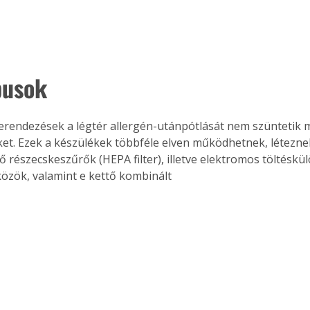
Együtt jobban megéri!
pusok
Bővebb információ itt!
k az
Együtt jobban megéri! A
mester
könyvek tetszőleges
erendezések a légtér allergén-utánpótlását nem szüntetik m
er Old
párosítással kedvezményes
áron, 0 Ft postaköltséggel
ket. Ezek a készülékek többféle elven működhetnek, létezn
ptapir új,
megrendelhetők!
 részecskeszűrők (HEPA filter), illetve elektromos töltéskü
és egyedi
özök, valamint e kettő kombinált 
tt
lvasására
elefonon
nyelmesen
ben vagy
t is
. Bárhol,
ön élve
ashatók az