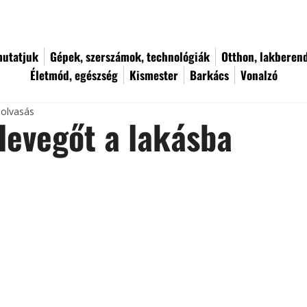
utatjuk
Gépek, szerszámok, technológiák
Otthon, lakberen
Életmód, egészség
Kismester
Barkács
Vonalzó
 olvasás
 levegőt a lakásba