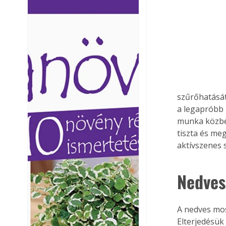
Ezermester lapszámai. A
Ezermester lapszámai
Laptapir kényelmes megoldás,
Laptapir kényelmes 
mert: – t
mert: – t
szűrőhatását
a legapróbb 
munka közben
tiszta és meg
aktívszenes 
Nedves
A nedves mosó
Elterjedésük 