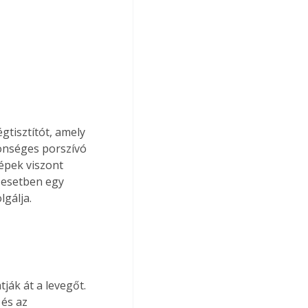
tisztítót, amely 
önséges porszívó 
épek viszont 
k esetben egy 
gálja. 
ják át a levegőt. 
 és az 