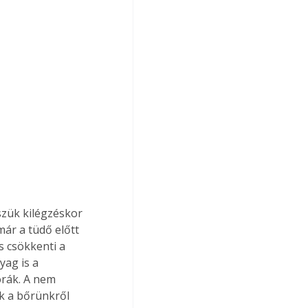
zük kilégzéskor 
ár a tüdő előtt 
 csökkenti a 
yag is a 
rák. A nem 
k a bőrünkről 