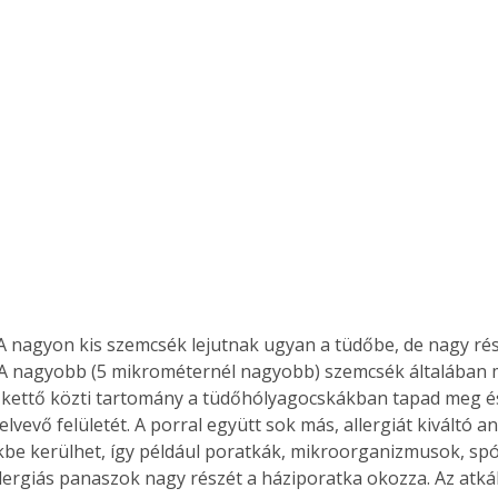
A nagyon kis szemcsék lejutnak ugyan a tüdőbe, de nagy rés
k. A nagyobb (5 mikrométernél nagyobb) szemcsék általában m
 kettő közti tartomány a tüdőhólyagocskákban tapad meg és
lvevő felületét. A porral együtt sok más, allergiát kiváltó an
be kerülhet, így például poratkák, mikroorganizmusok, spó
llergiás panaszok nagy részét a háziporatka okozza. Az atká