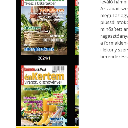
leváló hámpi
A szabad sze
megül az ág
plüssállatok
minősített a
ragasztóanya
a formaldehid
illékony sze
berendezésse