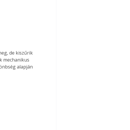
eg, de kiszűrik 
ek mechanikus 
lönbség alapján 