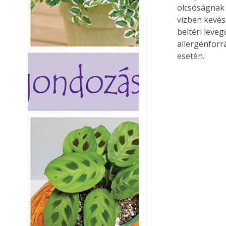
olcsóságnak 
vízben kevé
beltéri leve
allergénforr
esetén.