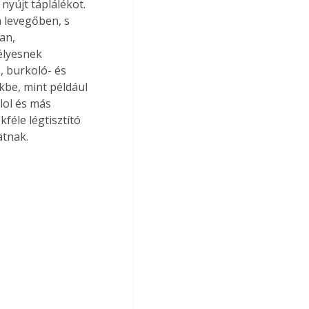
yújt táplálékot. 
 levegőben, s 
an, 
élyesnek 
, burkoló- és 
be, mint például 
lol és más 
féle légtisztító 
tnak. 