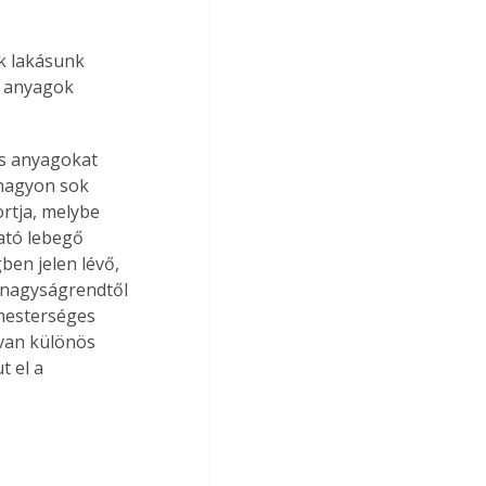
k lakásunk 
n anyagok 
és anyagokat 
 nagyon sok 
rtja, melybe 
ató lebegő 
en jelen lévő, 
 nagyságrendtől 
 mesterséges 
van különös 
 el a 