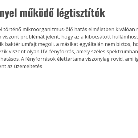
nyel működő légtisztítók
l történő mikroorganizmus-ölő hatás elméletben kiválóan 
 viszont problémát jelent, hogy az a kibocsátott hullámhos
ik baktériumfajt megöli, a másikat egyáltalán nem biztos, hog
zik viszont olyan UV-fényforrás, amely széles spektrumban
hatásos. A fényforrások élettartama viszonylag rövid, ami i
ent az üzemeltetés 
ertben,
Gyógyító növények: a
sban
természet kincsei az