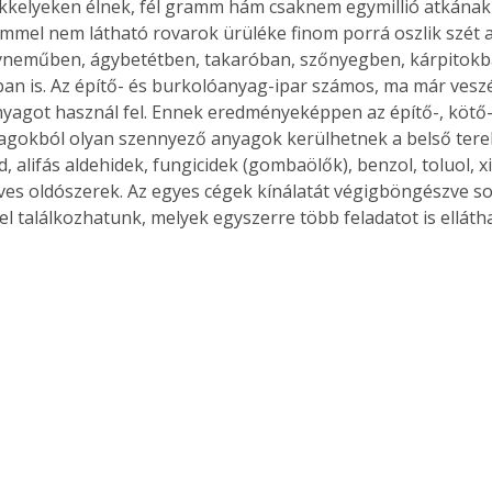
kkelyeken élnek, fél gramm hám csaknem egymillió atkának n
mmel nem látható rovarok ürüléke finom porrá oszlik szét a
yneműben, ágybetétben, takaróban, szőnyegben, kárpitokb
ban is. Az építő- és burkolóanyag-ipar számos, ma már vesz
nyagot használ fel. Ennek eredményeképpen az építő-, kötő-
gokból olyan szennyező anyagok kerülhetnek a belső terek
, alifás aldehidek, fungicidek (gombaölők), benzol, toluol, xi
rves oldószerek. Az egyes cégek kínálatát végigböngészve sok
l találkozhatunk, melyek egyszerre több feladatot is ellátha