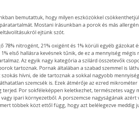
nkban bemutattuk, hogy milyen eszközökkel csökkenthetjü
páratartalmát. Mostani írásunkban a porok és más allergé
eltávolításukról ejtünk szót.
egő 78% nitrogént, 21% oxigént és 1% körüli egyéb gázokat 
z 1% első hallásra kevésnek tűnik, de ez a mennyiség mégis
artalmaz. Az egyik nagy kategória a szilárd összetevők csopo
porok tartoznak. Pornak általában a szabad szemmel is láth
 szokás hívni, de ide tartoznak a sokkal nagyobb mennyiségb
áthatatlan szemcsék is. Ezek átmérője az ezred mikrométer
ig terjed. Por sokféleképpen keletkezhet, természetes vagy
 vagy ipari környezetből. A porszemcse nagyságának azért 
 mert többek közt ettől függ, hogy azt belélegezve meddig jut