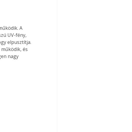
működik. A 
szú UV-fény, 
y elpusztítja. 
 működik, és 
gen nagy 