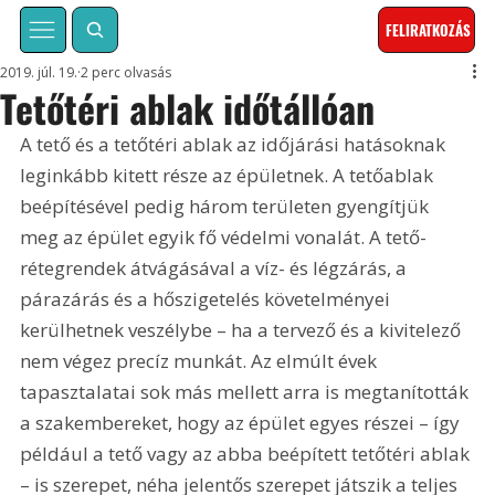
FELIRATKOZÁS
2019. júl. 19.
2 perc olvasás
Tetőtéri ablak időtállóan
A tető és a tetőtéri ablak az időjárási hatásoknak 
leginkább kitett része az épületnek. A tetőablak 
beépítésével pedig három területen gyengítjük 
meg az épület egyik fő védelmi vonalát. A tető-
rétegrendek átvágásával a víz- és légzárás, a 
párazárás és a hőszigetelés követelményei 
kerülhetnek veszélybe – ha a tervező és a kivitelező 
nem végez precíz munkát. Az elmúlt évek 
tapasztalatai sok más mellett arra is megtanították 
a szakembereket, hogy az épület egyes részei – így 
például a tető vagy az abba beépített tetőtéri ablak 
– is szerepet, néha jelentős szerepet játszik a teljes 