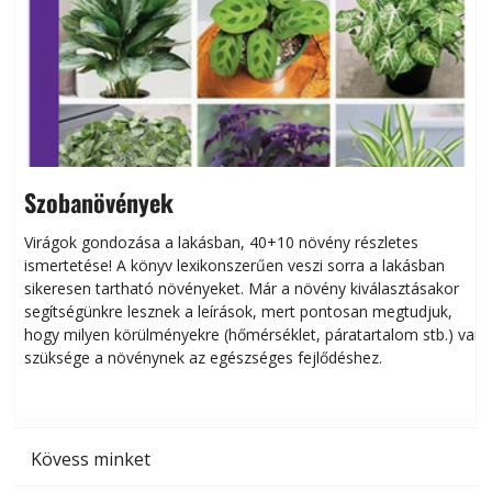
Szobanövények
Virágok gondozása a lakásban, 40+10 növény részletes
ismertetése! A könyv lexikonszerűen veszi sorra a lakásban
s
sikeresen tart­ha­tó növényeket. Már a növény kiválasztásakor
h
segítségünkre lesznek a leírások, mert pontosan megtudjuk,
k
hogy milyen körülményekre (hőmérséklet, páratartalom stb.) van
szüksége a növénynek az egészséges fejlődéshez.
t
Kövess minket