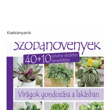
megoldás, mert: – t
Kiadványaink