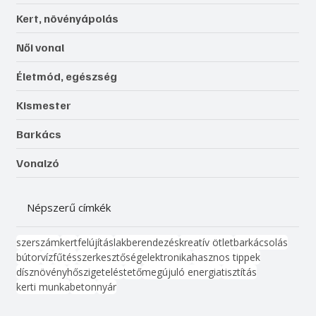
Kert, növényápolás
Női vonal
Életmód, egészség
Kismester
Barkács
Vonalzó
Népszerű címkék
szerszám
kert
felújítás
lakberendezés
kreatív ötlet
barkácsolás
bútor
víz
fűtés
szerkesztőség
elektronika
hasznos tippek
dísznövény
hőszigetelés
tető
megújuló energia
tisztítás
kerti munka
beton
nyár