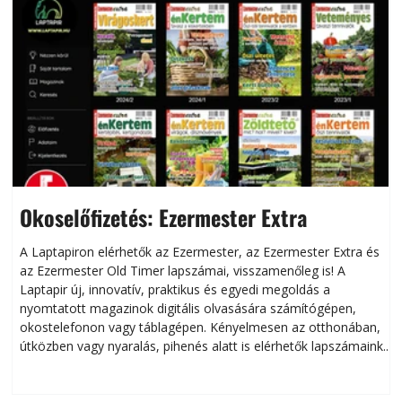
Okoselőfizetés: Ezermester Extra
A Laptapiron elérhetők az Ezermester, az Ezermester Extra és
az Ezermester Old Timer lapszámai, visszamenőleg is! A
Laptapir új, innovatív, praktikus és egyedi megoldás a
L
nyomtatott magazinok digitális olvasására számítógépen,
okostelefonon vagy táblagépen. Kényelmesen az otthonában,
útközben vagy nyaralás, pihenés alatt is elérhetők lapszámaink.
ú
Bárhol, bármikor, akár külföldön élve vagy dolgozva is
B
olvashatók az Ezermester lapszámai. A Laptapir kényelmes