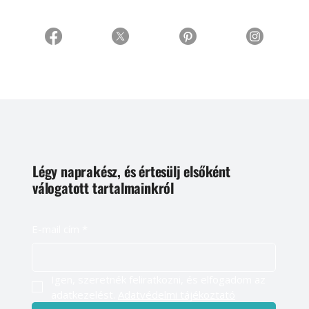
Légy naprakész, és értesülj elsőként
válogatott tartalmainkról
E-mail cím
*
Igen, szeretnék feliratkozni, és elfogadom az 
adatkezelést. 
Adatvédelmi tájékoztató