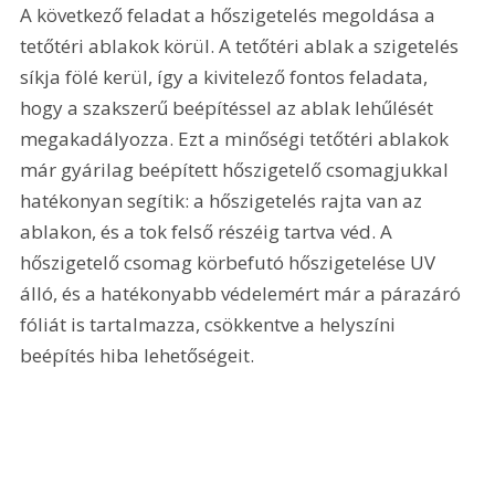
A következő feladat a hőszigetelés megoldása a 
tetőtéri ablakok körül. A tetőtéri ablak a szigetelés 
síkja fölé kerül, így a kivitelező fontos feladata, 
hogy a szakszerű beépítéssel az ablak lehűlését 
megakadályozza. Ezt a minőségi tetőtéri ablakok 
már gyárilag beépített hőszigetelő csomagjukkal 
hatékonyan segítik: a hőszigetelés rajta van az 
ablakon, és a tok felső részéig tartva véd. A 
hőszigetelő csomag körbefutó hőszigetelése UV 
álló, és a hatékonyabb védelemért már a párazáró 
fóliát is tartalmazza, csökkentve a helyszíni 
beépítés hiba lehetősé­geit.