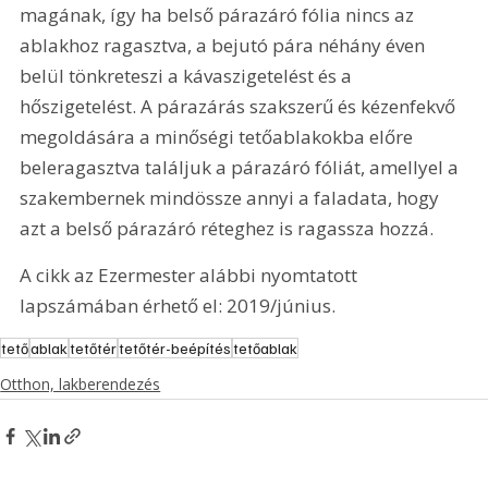
magának, így ha belső párazáró fólia nincs az 
ablakhoz ragasztva, a bejutó pára néhány éven 
belül tönkreteszi a kávaszigetelést és a 
hőszigetelést. A párazárás szakszerű és kézenfekvő 
megoldására a minőségi tetőablakokba előre 
beleragasztva találjuk a párazáró fóliát, amellyel a 
szakembernek mindössze annyi a faladata, hogy 
azt a belső párazáró réteghez is ragassza hozzá.
A cikk az Ezermester alábbi nyomtatott 
lapszámában érhető el: 2019/június.
tető
ablak
tetőtér
tetőtér-beépítés
tetőablak
Otthon, lakberendezés