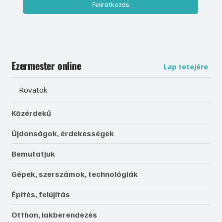
Feliratkozás
Ezermester online
Lap tetejére
Rovatok
Közérdekű
Újdonságok, érdekességek
Bemutatjuk
Gépek, szerszámok, technológiák
Építés, felújítás
Otthon, lakberendezés