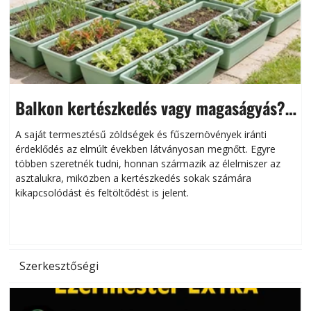
Balkon kertészkedés vagy magaságyás?
Helytakarékos kertészkedés
A saját termesztésű zöldségek és fűszernövények iránti
érdeklődés az elmúlt években látványosan megnőtt. Egyre
többen szeretnék tudni, honnan származik az élelmiszer az
l
asztalukra, miközben a kertészkedés sokak számára
kikapcsolódást és feltöltődést is jelent.
é
d
Szerkesztőségi