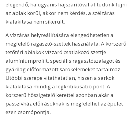
elegendő, ha ugyanis hajszárítóval át tudunk fújni 
az ablak körül, akkor nem kérdés, a szélzárás 
kialakítása nem sikerült.
A vízzárás helyreállítására elengedhetetlen a 
megfelelő ragasztó-szettek használata. A korszerű 
tetőtéri ablakok vízzáró csatlakozó szettje 
alumíniumprofilt, speciális ragasztószalagot és 
gyárilag előformázott sarokelemeket tartalmaz. 
Utóbbi szerepe vitathatatlan, hiszen a sarkok 
kialakítása mindig a legkritikusabb pont. A 
korszerű hőszigetelő kerettel azonban akár a 
passzívház előírásoknak is megfelelhet az épület 
ezen csomópontja.