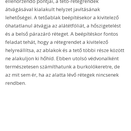
ellenőrzendő pontjai, a tető-rétegrendek 
átvágásával kialakult helyzet javításának 
lehetőségei. A tetőablak beépítésekor a kivitelező 
óhatatlanul átvágja az alátétfóliát, a hőszigetelést 
és a belső párazáró réteget. A beépítéskor fontos 
feladat tehát, hogy a rétegrendet a kivitelező 
helyreállítsa, az ablakok és a tető többi része között 
ne alakuljon ki hőhíd. Ebben utolsó védvonalként 
természetesen számíthatunk a burkolókeretre, de 
az mit sem ér, ha az alatta lévő rétegek nincsenek 
rendben.