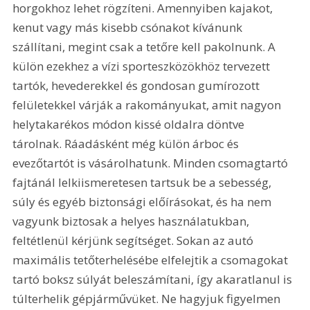
horgokhoz lehet rögzíteni. Amennyiben kajakot, 
kenut vagy más kisebb csónakot kívánunk 
szállítani, megint csak a tetőre kell pakolnunk. A 
külön ezekhez a vízi sporteszközökhöz tervezett 
tartók, hevederekkel és gondosan gumírozott 
felületekkel várják a rakományukat, amit nagyon 
helytakarékos módon kissé oldalra döntve 
tárolnak. Ráadásként még külön árboc és 
evezőtartót is vásárolhatunk. Minden csomagtartó 
fajtánál lelkiismeretesen tartsuk be a sebesség, 
súly és egyéb biztonsági előírásokat, és ha nem 
vagyunk biztosak a helyes használatukban, 
feltétlenül kérjünk segítséget. Sokan az autó 
maximális tetőterhelésébe elfelejtik a csomagokat 
tartó boksz súlyát beleszámítani, így akaratlanul is 
túlterhelik gépjárművüket. Ne hagyjuk figyelmen 