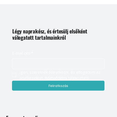
Légy naprakész, és értesülj elsőként
válogatott tartalmainkról
E-mail cím
*
Igen, szeretnék feliratkozni, és elfogadom az 
adatkezelést. 
Adatvédelmi tájékoztató
Feliratkozás