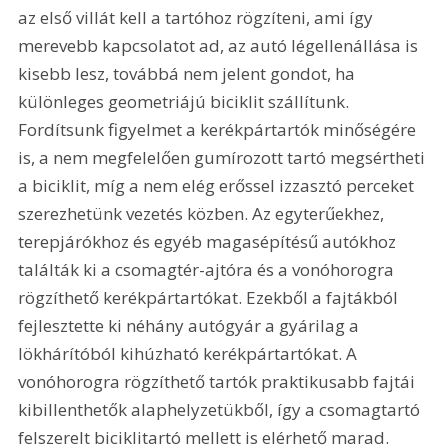
az első villát kell a tartóhoz rögzíteni, ami így 
merevebb kapcsolatot ad, az autó légellenállása is 
kisebb lesz, továbbá nem jelent gondot, ha 
különleges geometriájú biciklit szállítunk. 
Fordítsunk figyelmet a kerékpártartók minőségére 
is, a nem megfelelően gumírozott tartó megsértheti 
a biciklit, míg a nem elég erőssel izzasztó perceket 
szerezhetünk vezetés közben. Az egyterűekhez, 
terepjárókhoz és egyéb magasépítésű autókhoz 
találták ki a csomagtér-ajtóra és a vonóhorogra 
rögzíthető kerékpártartókat. Ezekből a fajtákból 
fejlesztette ki néhány autógyár a gyárilag a 
lökhárítóból kihúzható kerékpártartókat. A 
vonóhorogra rögzíthető tartók praktikusabb fajtái 
kibillenthetők alaphelyzetükből, így a csomagtartó 
felszerelt biciklitartó mellett is elérhető marad. 