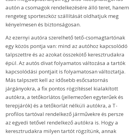
autón a csomagok rendelkezésére álló teret, hanem 
rengeteg sporteszköz szállítását oldhatjuk meg 
kényelmesen és biztonságosan.
Az ezernyi autóra szerelhető tető-csomagtartónak 
egy közös pontja van: mind az autóhoz kapcsolódó 
talpszettre és az azokat összekötő keresztrudakra 
épül. Az autós divat folyamatos változása a tartók 
kapcsolódási pontjait is folyamatosan változtatja. 
Más talpszett kell az idősebb esőcsatornás 
járgányokra, a fix pontos rögzítéssel kialakított 
autókra, a tetőkorlátos (jellemezően egyterűek és 
terepjárók) és a tetőkorlát nélküli autókra, a T-
profilos tartóval rendelkező járművekre és persze 
az egyedi tetővel rendelkező autókra is. Hogy a 
keresztrudakra milyen tartót rögzítünk, annak 