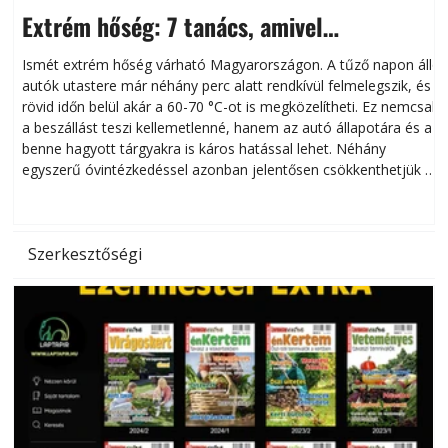
Extrém hőség: 7 tanács, amivel
megóvhatjuk autónkat a nyári károktól
Ismét extrém hőség várható Magyarországon. A tűző napon álló
autók utastere már néhány perc alatt rendkívül felmelegszik, és
rövid időn belül akár a 60-70 °C-ot is megközelítheti. Ez nemcsak
n
a beszállást teszi kellemetlenné, hanem az autó állapotára és a
benne hagyott tárgyakra is káros hatással lehet. Néhány
egyszerű óvintézkedéssel azonban jelentősen csökkenthetjük a
hőség káros hatásait.
l
Szerkesztőségi