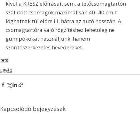
kívül a KRESZ előírásait sem, a tetőcsomagtartón 
szállított csomagok maximálisan 40- 40 cm-t 
lóghatnak túl előre ill. hátra az autó hosszán. A 
csomagtartóra való rögzítéshez lehetőleg ne 
gumipókokat használjunk, hanem 
szorítószerkezetes hevedereket.
tető
Egyéb
Kapcsolódó bejegyzések