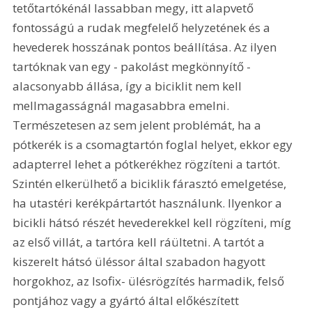
tetőtartókénál lassabban megy, itt alapvető 
fontosságú a rudak megfelelő helyzetének és a 
hevederek hosszának pontos beállítása. Az ilyen 
tartóknak van egy - pakolást megkönnyítő - 
alacsonyabb állása, így a biciklit nem kell 
mellmagasságnál magasabbra emelni. 
Természetesen az sem jelent problémát, ha a 
pótkerék is a csomagtartón foglal helyet, ekkor egy 
adapterrel lehet a pótkerékhez rögzíteni a tartót. 
Szintén elkerülhető a biciklik fárasztó emelgetése, 
ha utastéri kerékpártartót használunk. Ilyenkor a 
bicikli hátsó részét hevederekkel kell rögzíteni, míg 
az első villát, a tartóra kell ráültetni. A tartót a 
kiszerelt hátsó üléssor által szabadon hagyott 
horgokhoz, az Isofix- ülésrögzítés harmadik, felső 
pontjához vagy a gyártó által előkészített 