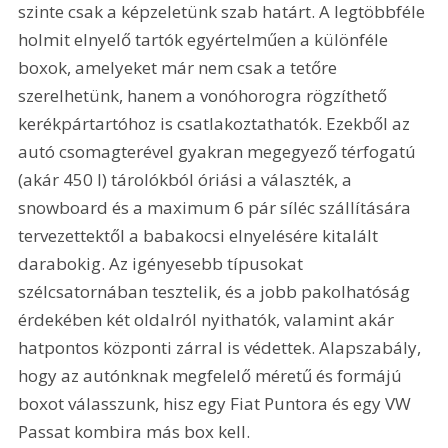
szinte csak a képzeletünk szab határt. A legtöbbféle 
holmit elnyelő tartók egyértelműen a különféle 
boxok, amelyeket már nem csak a tetőre 
szerelhetünk, hanem a vonóhorogra rögzíthető 
kerékpártartóhoz is csatlakoztathatók. Ezekből az 
autó csomagterével gyakran megegyező térfogatú 
(akár 450 l) tárolókból óriási a választék, a 
snowboard és a maximum 6 pár síléc szállítására 
tervezettektől a babakocsi elnyelésére kitalált 
darabokig. Az igényesebb típusokat 
szélcsatornában tesztelik, és a jobb pakolhatóság 
érdekében két oldalról nyithatók, valamint akár 
hatpontos központi zárral is védettek. Alapszabály, 
hogy az autónknak megfelelő méretű és formájú 
boxot válasszunk, hisz egy Fiat Puntora és egy VW 
Passat kombira más box kell. 