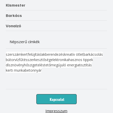
Kismester
Barkács
Vonalzó
Népszerű címkék
szerszám
kert
felújítás
lakberendezés
kreatív ötlet
barkácsolás
bútor
víz
fűtés
szerkesztőség
elektronika
hasznos tippek
dísznövény
hőszigetelés
tető
megújuló energia
tisztítás
kerti munka
beton
nyár
Kapcsolat
Impresszum