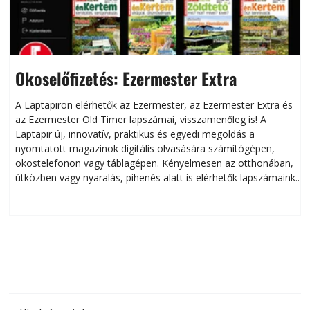
Okoselőfizetés: Ezermester Extra
A Laptapiron elérhetők az Ezermester, az Ezermester Extra és
az Ezermester Old Timer lapszámai, visszamenőleg is! A
Laptapir új, innovatív, praktikus és egyedi megoldás a
L
nyomtatott magazinok digitális olvasására számítógépen,
okostelefonon vagy táblagépen. Kényelmesen az otthonában,
útközben vagy nyaralás, pihenés alatt is elérhetők lapszámaink.
ú
Bárhol, bármikor, akár külföldön élve vagy dolgozva is
B
olvashatók az Ezermester lapszámai. A Laptapir kényelmes
megoldás, mert: – t