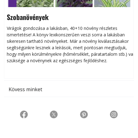
Szobanövények
Virágok gondozása a lakásban, 40+10 növény részletes
ismertetése! A könyv lexikonszerűen veszi sorra a lakásban
s
sikeresen tart­ha­tó növényeket. Már a növény kiválasztásakor
h
segítségünkre lesznek a leírások, mert pontosan megtudjuk,
k
hogy milyen körülményekre (hőmérséklet, páratartalom stb.) van
szüksége a növénynek az egészséges fejlődéshez.
t
Kövess minket