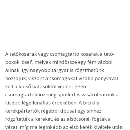
A tetőkosarak vagy csomagtartó kosarak a tető-
boxok 'ősei', melyek mindössze egy fém vázból 
állnak, így nagyobb tárgyat is rögzíthetünk 
hozzájuk, viszont a csomagokat vízálló ponyvával 
kell a külső hatásoktól védeni. Ezen 
csomagtartókhoz még spoilert is vásárolhatunk a 
kisebb légellenállás érdekében. A biciklis 
kerékpártartók régebbi típusai egy sínhez 
rögzítették a kereket, és az alsócsőnél fogták a 
vázat, míg ma leginkább az első kerék kivétele után 