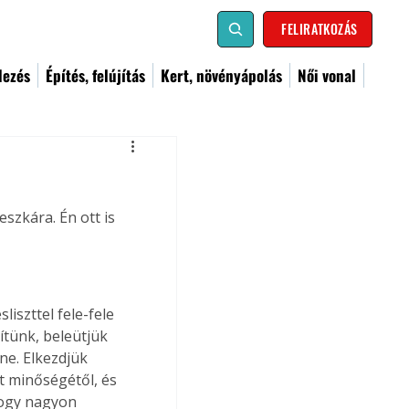
FELIRATKOZÁS
dezés
Építés, felújítás
Kert, növényápolás
Női vonal
szkára. Én ott is 
liszttel fele-fele 
zítünk, beleütjük 
ne. Elkezdjük 
zt minőségétől, és 
hogy nagyon 