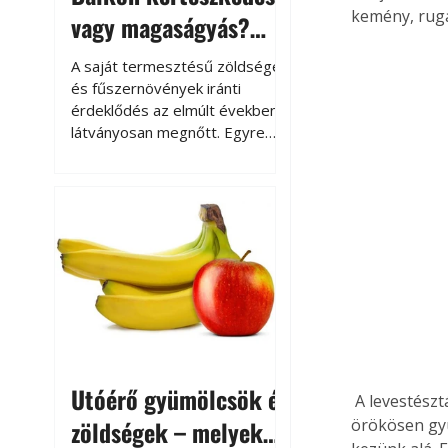
kemény, ruga
vagy magaságyás?
Helytakarékos
A saját termesztésű zöldségek
kertészkedés
és fűszernövények iránti
érdeklődés az elmúlt években
látványosan megnőtt. Egyre
többen szeretnék tudni, honnan
származik az élelmiszer az
asztalukra, miközben a
kertészkedés sokak számára
kikapcsolódást és feltöltődést
is jelent.
Utóérő gyümölcsök és
 A levestésztát nagyon alaposan ki kell dolgozni. Gyúrjuk-formázzuk: egyik tenyerünkkel 
zöldségek – melyek
örökösen gyú