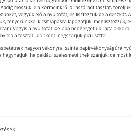
Egy idő után a kis tésztagombóc felülete egészen sima lesz.
. Addig mossuk le a körmeinkről a rászáradt tásztát, töröljük
ezünket, vegyük elő a nyújtófát, és lisztezzük be a deszkát.
uk, tenyerünkkel kicsit laposra lapogatjuk, meglisztezzük, és
mítani. Vagyis a nyújtófát ide-oda hengergetjük rajta akkora 
yítsa a tésztát. Időnként megszórjuk pici liszttel. 
vesbetétnek nagyon vékonyra, szinte papírvékonyságúra nyúj
 hagyhatjuk, ha például szélesmetéltnek szánjuk, de most l
yzések