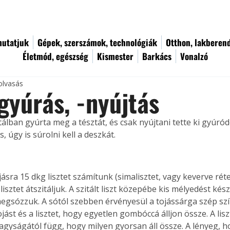
utatjuk
Gépek, szerszámok, technológiák
Otthon, lakberen
Életmód, egészség
Kismester
Barkács
Vonalzó
olvasás
gyúrás, -nyújtás
lban gyúrta meg a tésztát, és csak nyújtani tette ki gyúróde
s, úgy is súrolni kell a deszkát. 
ásra 15 dkg lisztet számítunk (simalisztet, vagy keverve rétes
lisztet átszitáljuk. A szitált liszt közepébe kis mélyedést kés
 megsózzuk. A sótól szebben érvényesül a tojássárga szép szí
ojást és a lisztet, hogy egyetlen gombóccá álljon össze. A lis
nagyságától függ, hogy milyen gyorsan áll össze. A lényeg, 