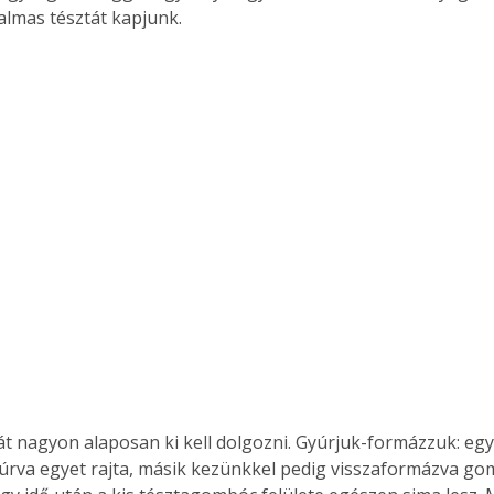
lmas tésztát kapjunk.
rva egyet rajta, másik kezünkkel pedig visszaformázva go