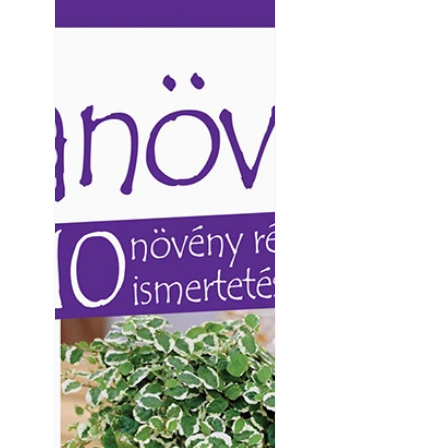
Virágoskert: kert
Ezermester lapszámai. A
Ezermester lapszámai
Laptapir kényelmes megoldás,
Laptapir kényelmes 
mert: – t
mert: – t