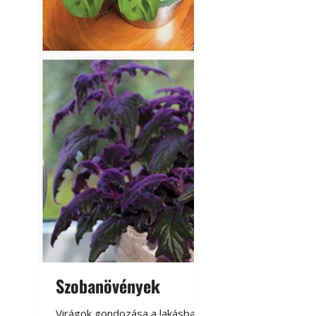
Szobanövények
Virágoskert: k
teraszon, laká
Virágok gondozása a lakásban,