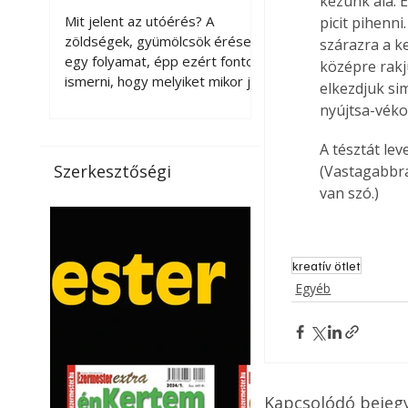
kezünk alá. 
érnek tovább leszedés
Mit jelent az utóérés? A
picit pihenni
után?
zöldségek, gyümölcsök érése
szárazra a k
egy folyamat, épp ezért fontos
középre rakj
ismerni, hogy melyiket mikor jó
elkezdjuk si
leszedni. Meg kell különböztetni
nyújtsa-vékon
a gazdasági és a biológiai
érettséget. Például a
A tésztát le
paradicsomot sokszor
Szerkesztőségi
(Vastagabbra
gazdasági érettségben, azaz
van szó.) 
félig éretten szedik le, ezután
utaztatják hosszan, és még
pulton tartható kell legyen.
Utóérik eközben, de nem lesz
kreatív ötlet
olyan ízű, mint amit a saját
Egyéb
kertünkben, biológiai
érettségben szedünk le. Teljes
érettségben szedve nem
tárolható h
Kapcsolódó bejeg