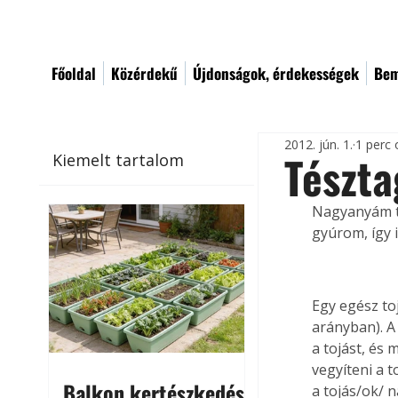
Főoldal
Közérdekű
Újdonságok, érdekességek
Bem
2012. jún. 1.
1 perc 
Tészta
Kiemelt tartalom
Nagyanyám tá
gyúrom, így i
Egy egész toj
arányban). A 
a tojást, és
vegyíteni a t
Balkon kertészkedés
a tojás/ok/ 