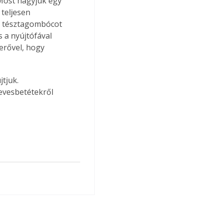
 Most hagyjuk egy 
 teljesen 
 A tésztagombócot 
 a nyújtófával 
erővel, hogy 
tjuk. 
evesbetétekről 